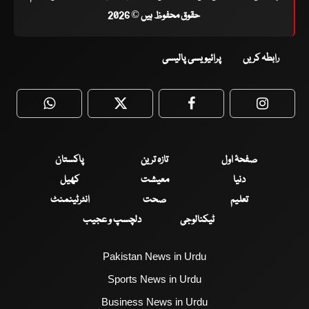
حقوق محفوظ ہیں © 2026
رابطہ کریں
پرائیویسی پالیسی
WhatsApp
Twitter
Facebook
Faceboo
صفحۂ اول
تازہ ترین
پاکستان
دنیا
معیشت
کھیل
تعلیم
صحت
انٹرٹینمنٹ
ٹیکنالوجی
دلچسپ و عجیب
Pakistan News in Urdu
Sports News in Urdu
Business News in Urdu