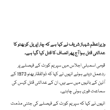
وزیراعظم شہباز شریف نے کہا ہے کہ چار اپریل کو بھٹو کا
عدالتی قتل ہوا آج پھر انصاف کا قتل کیا گیا ہے۔
قومی اسمبلی اجلاس میں سپریم کورٹ کے فیصلے پر
ردعمل دیتے ہوئے انہوں نے کہا کہ ذوالفقار بھٹو 1973 کے
آئین کے بانیوں میں سے ہیں، ان کے عدالتی قتل کیس کی
سماعت فوری ہونی چاہئے۔
انہوں نے کہا کہ سپریم کورٹ کے فیصلے کی جتنی مذمت