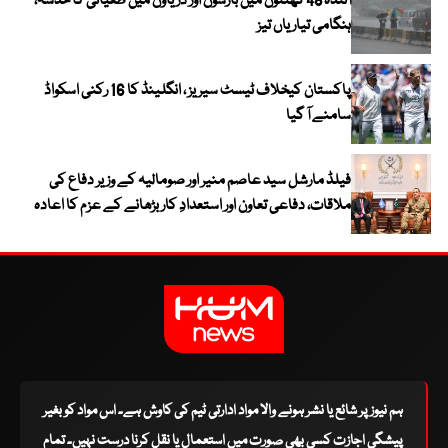
آئندہ 48 گھنٹوں میں بارشوں اور دریاؤں میں طغیانی کا خدشہ،
ہنگامی تیاریاں تیز
پاکستان کیخلاف ٹیسٹ سیریز ، انگلینڈ کا 16 رکنی اسکواڈ
سامنے آ گیا
فیلڈ مارشل سید عاصم منیر اور صومالیہ کے وزیر دفاع کی
ملاقات، دفاعی تعاون اور استعدادِ کار بڑھانے کے عزم کا اعادہ
ہم نیوز پر شائع یا نشر ہونے والا مواد ادارتی ٹیم کی کاوش ہے۔ اس مواد کو بغیر
پیشگی اجازت کسی بھی صورت میں استعمال یا نقل کرنا درست نہیں۔ تمام