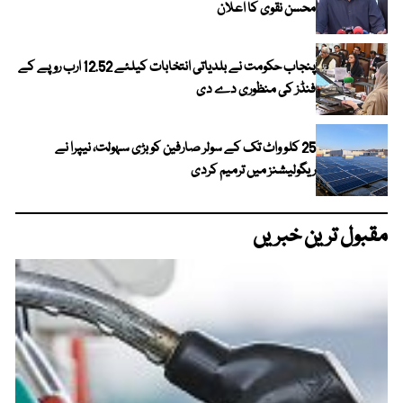
محسن نقوی کا اعلان
پنجاب حکومت نے بلدیاتی انتخابات کیلئے 12.52 ارب روپے کے
فنڈز کی منظوری دے دی
25 کلو واٹ تک کے سولر صارفین کو بڑی سہولت، نیپرا نے
ریگولیشنز میں ترمیم کردی
مقبول ترین خبریں