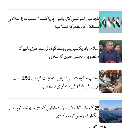
غزہ میں اسرائیلی کارروائیوں پر پاکستان سمیت 8 اسلامی
ممالک کا مشترکہ اعلامیہ
اسلام آباد ایکسپریس وے کو موٹروے طرز بنانے کا
منصوبہ، محسن نقوی کا اعلان
پنجاب حکومت نے بلدیاتی انتخابات کیلئے 12.52 ارب
روپے کے فنڈز کی منظوری دے دی
25 کلو واٹ تک کے سولر صارفین کو بڑی سہولت، نیپرا نے
ریگولیشنز میں ترمیم کردی