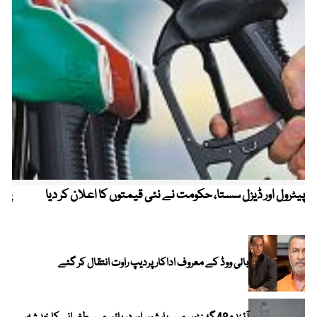
پیٹرول اور ڈیزل سستا، حکومت نے نئی قیمتوں کا اعلان کر دیا
پیٹ
بالی ووڈ کے معروف اداکار پردیپ راوت انتقال کر گئے