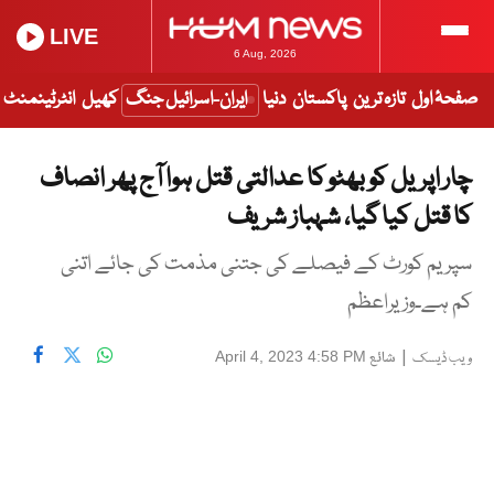
LIVE
6 Aug, 2026
صفحۂ اول
تازہ ترین
پاکستان
دنیا
ایران-اسرائیل جنگ
کھیل
انٹرٹینمنٹ
چار اپریل کو بھٹو کا عدالتی قتل ہوا آج پھر انصاف
کا قتل کیا گیا، شہباز شریف
سپریم کورٹ کے فیصلے کی جتنی مذمت کی جائے اتنی
کم ہے۔وزیراعظم
|
شائع
April 4, 2023 4:58 PM
ویب ڈیسک