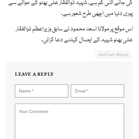
کی جائے اتنی کم ہے، شہید ذوالفقار علی بھٹو کے حوالے سے
پوری دنیا میں اچھی طرح شعور ہے۔
اس موقع پر مولانا اسعد محمود نے سابق وزیراعظم ذوالفقار
علی بھٹو شہید کے ایصال کیلئے دعا کرائی۔
وزیراعظم شہباز شریف
LEAVE A REPLY