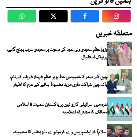
ہمیں فالو کریں
WhatsApp
Twitter
Facebook
Faceboo
متعلقہ خبریں
وزیراعظم سعودی ولی عہد کی دعوت پر سعودی عرب پہنچ گئے،
پر تپاک استقبال
چین کے صدر کا خصوصی خط وزیراعظم شہباز شریف کے نام،
پاک چین شراکت داری مزید مضبوط بنانے کے عزم کا اظہار
غزہ میں اسرائیلی کارروائیوں پر پاکستان سمیت 8 اسلامی
ممالک کا مشترکہ اعلامیہ
اسلام آباد ایکسپریس وے کو موٹروے طرز بنانے کا منصوبہ،