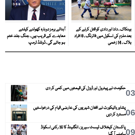
بینکاک ، دادا اور دادی کو قتل کرنے کے
آبنائے ہرمز دوبارہ کھولنے کیلئے
بعد ملزم کی اسکول میں فائرنگ ، 8 افراد
معاہدے کے قریب ہیں ، جنگ جلد ختم
ہلاک ، 14 زخمی
ہو جائے گی ، ڈونلڈ ٹرمپ
حکومت نے پیٹرول اور ڈیزل کی قیمتوں میں کمی کر دی
0
پشاور ہائیکورٹ نے افغان شہریوں کی عارضی قیام کی درخواستیں
0
مسترد کر دیں
پاکستان کیخلاف ٹیسٹ سیریز ، انگلینڈ کا 16 رکنی اسکواڈ
0
سامنے آ گیا