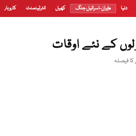
دنیا
ایران-اسرائیل جنگ
کھیل
انٹرٹینمنٹ
کاروبار
وں کے نئے اوقات
کا فیصلہ