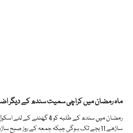
ماہ رمضان میں کراچی سمیت سندھ کے دیگر اضلا
ساڑھے 11 بجے تک ہوگی جبکہ جمعہ کے روز صبح ساڑھے 7 سے ساڑھے 10بجے تک تدریسی عمل ہوگا۔