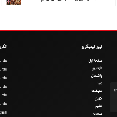
نیوز کیٹیگریز
انگر
صفحۂ اول
Urdu
تازہ ترین
Urdu
پاکستان
Urdu
دنیا
Urdu
اس
معیشت
Urdu
کھیل
Urdu
تعلیم
lish
صحت