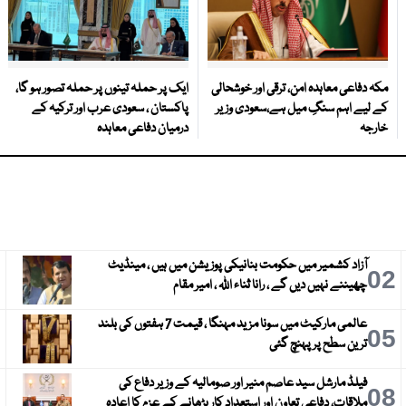
مکہ دفاعی معاہدہ امن، ترقی اور خوشحالی
ایک پر حملہ تینوں پر حملہ تصور ہو گا،
کے لیے اہم سنگِ میل ہے،سعودی وزیر
پاکستان ، سعودی عرب اور ترکیہ کے
خارجہ
درمیان دفاعی معاہدہ
آزاد کشمیر میں حکومت بنانیکی پوزیشن میں ہیں ، مینڈیٹ
3
02
چھیننے نہیں دیں گے ، رانا ثناء اللہ ، امیر مقام
عالمی مارکیٹ میں سونا مزید مہنگا ، قیمت 7 ہفتوں کی بلند
6
05
ترین سطح پر پہنچ گئی
فیلڈ مارشل سید عاصم منیر اور صومالیہ کے وزیر دفاع کی
9
08
ملاقات، دفاعی تعاون اور استعدادِ کار بڑھانے کے عزم کا اعادہ