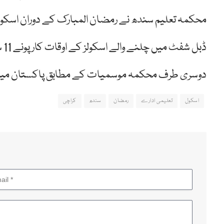
محکمہ تعلیم سندھ نے رمضان المبارک کے دوران اسکولو
ڈبل شفٹ میں چلنے والے اسکولز کے اوقات کار پونے 11 سے پونے 3 تک ہو گی۔
دوسری طرف محکمہ موسمیات کے مطابق پاکستان میں 22 مارچ کو رمضان کا چاند نظر آنے کا امکان 
اسکول
تعلیمی ادارے
رمضان
سندھ
کراچی