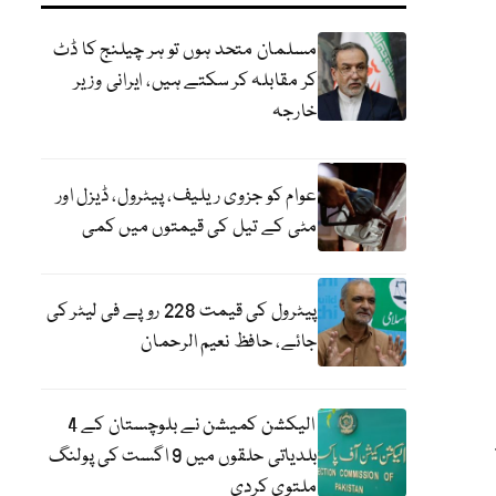
مسلمان متحد ہوں تو ہر چیلنج کا ڈٹ
کر مقابلہ کر سکتے ہیں، ایرانی وزیر
خارجہ
عوام کو جزوی ریلیف، پیٹرول، ڈیزل اور
مٹی کے تیل کی قیمتوں میں کمی
پیٹرول کی قیمت 228 روپے فی لیٹر کی
جائے، حافظ نعیم الرحمان
الیکشن کمیشن نے بلوچستان کے 4
سے
بلدیاتی حلقوں میں 9 اگست کی پولنگ
ملتوی کردی