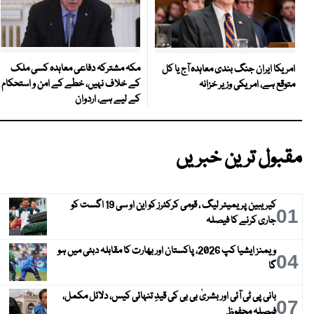
مکہ مشترکہ دفاعی معاہدہ کسی ملک
امریکا ایران جنگ بندی معاہدہ آج یا کل
کے خلاف نہیں، خطے کے امن و استحکام
متوقع ہے، امریکی وزیر خزانہ
کے لیے ہے، اردوان
مقبول ترین خبریں
کیریبین پریمیئر لیگ ، قومی کرکٹرز کو این او سی 19 اگست کو
01
جاری کرنے کا فیصلہ
ویمنز ایشیا کپ 2026، پاکستان اور بھارت کا مقابلہ دبئی میں ہو
04
گا
بانی پی ٹی آئی اور بشریٰ بی بی کی قیدِ تنہائی کیس، دلائل مکمل،
07
فیصلہ محفوظ