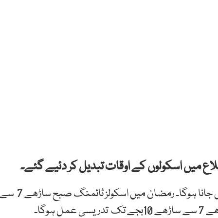
ع میں اسکولوں کے اوقات تبدیل کر دئیے گئے۔
رمضان میں سندھ کے طلبہ کو 4 گھنٹے کے لئے اسکول جانا ہوگا۔ رمضان میں اسکولز ٹائمنگ صبح ساڑھے 7 