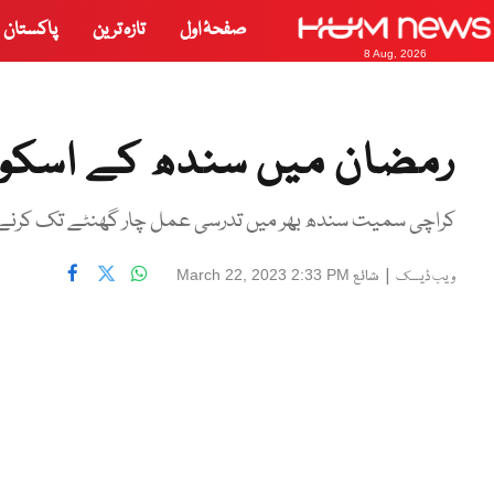
صفحۂ اول
تازہ ترین
پاکستان
8 Aug, 2026
رمضان میں سندھ کے اسکول
کراچی سمیت سندھ بھر میں تدرسی عمل چار گھنٹے تک کرنے 
|
شائع
March 22, 2023 2:33 PM
ویب ڈیسک