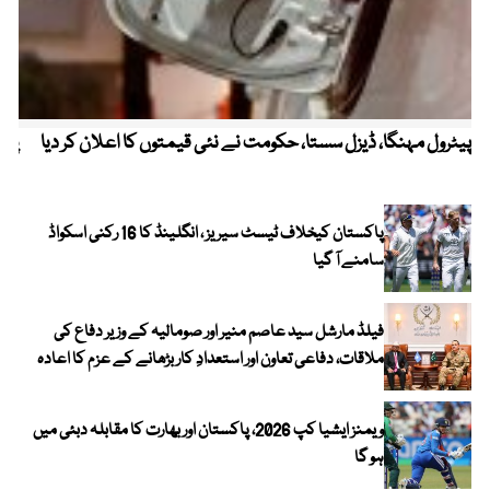
پیٹرول مہنگا، ڈیزل سستا، حکومت نے نئی قیمتوں کا اعلان کر دیا
پنج
پاکستان کیخلاف ٹیسٹ سیریز ، انگلینڈ کا 16 رکنی اسکواڈ
سامنے آ گیا
فیلڈ مارشل سید عاصم منیر اور صومالیہ کے وزیر دفاع کی
ملاقات، دفاعی تعاون اور استعدادِ کار بڑھانے کے عزم کا اعادہ
ویمنز ایشیا کپ 2026، پاکستان اور بھارت کا مقابلہ دبئی میں
ہو گا