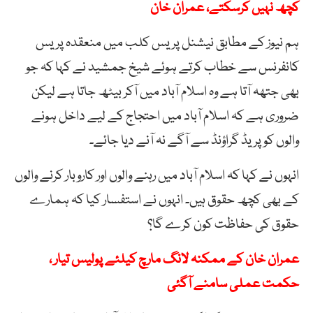
کچھ نہیں کرسکتے، عمران خان
ہم نیوز کے مطابق نیشنل پریس کلب میں منعقدہ پریس
کانفرنس سے خطاب کرتے ہوئے شیخ جمشید نے کہا کہ جو
بھی جتھہ آتا ہے وہ اسلام آباد میں آکر بیٹھ جاتا ہے لیکن
ضروری ہے کہ اسلام آباد میں احتجاج کے لیے داخل ہونے
والوں کو پریڈ گراؤنڈ سے آگے نہ آنے دیا جائے۔
انہوں نے کہا کہ اسلام آباد میں رہنے والوں اور کاروبار کرنے والوں
کے بھی کچھ حقوق ہیں۔ انہوں نے استفسار کیا کہ ہمارے
حقوق کی حفاظت کون کرے گا؟
عمران خان کے ممکنہ لانگ مارچ کیلئے پولیس تیار ،
حکمت عملی سامنے آگئی