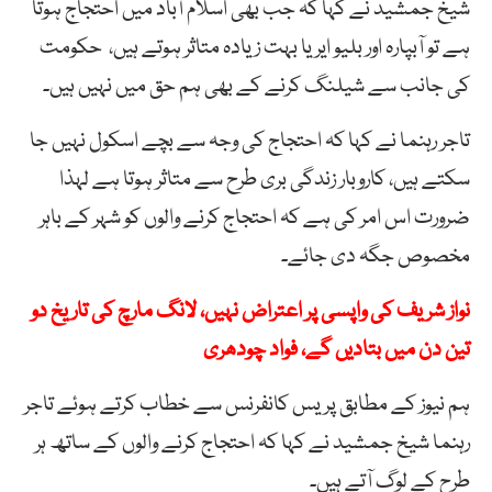
شیخ جمشید نے کہا کہ جب بھی اسلام آباد میں احتجاج ہوتا
ہے تو آبپارہ اور بلیو ایریا بہت زیادہ متاثر ہوتے ہیں، حکومت
کی جانب سے شیلنگ کرنے کے بھی ہم حق میں نہیں ہیں۔
تاجر رہنما نے کہا کہ احتجاج کی وجہ سے بچے اسکول نہیں جا
سکتے ہیں، کاروبار زندگی بری طرح سے متاثر ہوتا ہے لہذا
ضرورت اس امر کی ہے کہ احتجاج کرنے والوں کو شہر کے باہر
مخصوص جگہ دی جائے۔
نواز شریف کی واپسی پر اعتراض نہیں، لانگ مارچ کی تاریخ دو
تین دن میں بتادیں گے، فواد چودھری
ہم نیوز کے مطابق پریس کانفرنس سے خطاب کرتے ہوئے تاجر
رہنما شیخ جمشید نے کہا کہ احتجاج کرنے والوں کے ساتھ ہر
طرح کے لوگ آتے ہیں۔