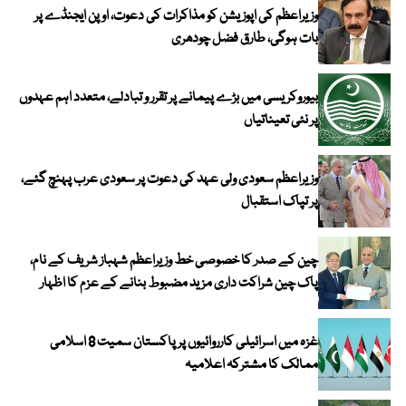
وزیراعظم کی اپوزیشن کو مذاکرات کی دعوت، اوپن ایجنڈے پر
بات ہوگی، طارق فضل چودھری
بیوروکریسی میں بڑے پیمانے پر تقرر و تبادلے، متعدد اہم عہدوں
پر نئی تعیناتیاں
وزیراعظم سعودی ولی عہد کی دعوت پر سعودی عرب پہنچ گئے،
پر تپاک استقبال
چین کے صدر کا خصوصی خط وزیراعظم شہباز شریف کے نام،
پاک چین شراکت داری مزید مضبوط بنانے کے عزم کا اظہار
غزہ میں اسرائیلی کارروائیوں پر پاکستان سمیت 8 اسلامی
ممالک کا مشترکہ اعلامیہ