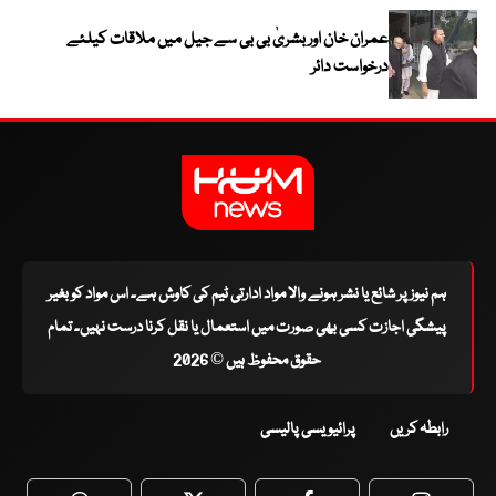
عمران خان اور بشریٰ بی بی سے جیل میں ملاقات کیلئے
درخواست دائر
ہم نیوز پر شائع یا نشر ہونے والا مواد ادارتی ٹیم کی کاوش ہے۔ اس مواد کو بغیر
پیشگی اجازت کسی بھی صورت میں استعمال یا نقل کرنا درست نہیں۔ تمام
حقوق محفوظ ہیں © 2026
رابطہ کریں
پرائیویسی پالیسی