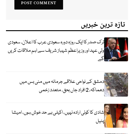
تازہ ترین خبریں
ترک صدر کا ایک روزہ دورہ سعودی عرب کا اعلان، سعودی
ولی عہد اور وزیراعظم شہباز شریف سے اہم ملاقات کریں
گے
دمشق کے نواحی علاقے جرمانہ میں منی بس میں
دھماکہ، 2 افراد جاں بحق، متعدد زخمی
شادی کا کوئی ارادہ نہیں، اکیلی بے حد خوش ہوں، امیشا
پٹیل