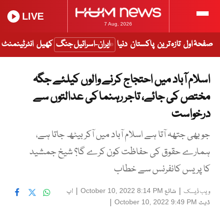
LIVE
7 Aug, 2026
صفحۂ اول
تازہ ترین
پاکستان
دنیا
ایران-اسرائیل جنگ
کھیل
انٹرٹینمنٹ
اسلام آباد میں احتجاج کرنے والوں کیلئے جگہ
مختص کی جائے، تاجر رہنما کی عدالتوں سے
درخواست
جو بھی جتھہ آتا ہے اسلام آباد میں آکر بیٹھ جاتا ہے،
ہمارے حقوق کی حفاظت کون کرے گا؟ شیخ جمشید
کا پریس کانفرنس سے خطاب
|
شائع
|
اپ
October 10, 2022 8:14 PM
ویب ڈیسک
ڈیٹ
|
October 10, 2022 9:49 PM