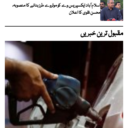
اسلام آباد ایکسپریس وے کو موٹروے طرز بنانے کا منصوبہ،
محسن نقوی کا اعلان
مقبول ترین خبریں