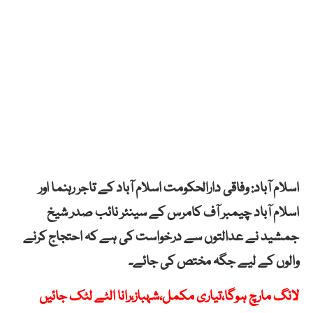
اسلام آباد: وفاقی دارالحکومت اسلام آباد کے تاجر رہنما اور
اسلام آباد چیمبر آف کامرس کے سینئر نائب صدر شیخ
جمشید نے عدالتوں سے درخواست کی ہے کہ احتجاج کرنے
والوں کے لیے جگہ مختص کی جائے۔
لانگ مارچ ہوگا،تیاری مکمل،شہباز،رانا الٹے لٹک جائیں