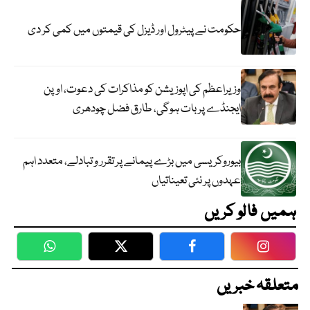
حکومت نے پیٹرول اور ڈیزل کی قیمتوں میں کمی کر دی
وزیراعظم کی اپوزیشن کو مذاکرات کی دعوت، اوپن
ایجنڈے پر بات ہوگی، طارق فضل چودھری
بیوروکریسی میں بڑے پیمانے پر تقرر و تبادلے، متعدد اہم
عہدوں پر نئی تعیناتیاں
ہمیں فالو کریں
WhatsApp
Twitter
Facebook
Faceboo
متعلقہ خبریں