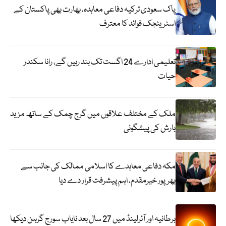
پاک سعودی ترکیہ دفاعی معاہدہ، بھارت بھی پاکستان کے
اسٹریٹجک فوائد کا معترف
تعلیمی ادارے 24 اگست تک بند رہیں گے، رانا سکندر
حیات
ملک کے مختلف علاقوں میں گرج چمک کے ساتھ مزید
بارش کی پیشگوئی
مکہ دفاعی معاہدے کا اسلامی ممالک کی جانب سے
بھرپور خیرمقدم، اہم پیشرفت قرار دے دیا
برطانیہ اور آئرلینڈ میں 27 سال بعد نایاب سورج گرہن دیکھا