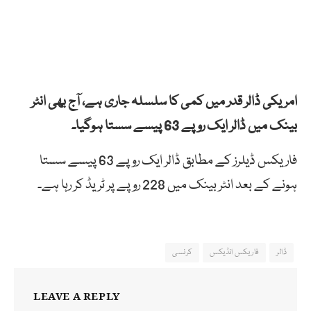
امریکی ڈالر قدر میں کمی کا سلسلہ جاری ہے، آج بھی انٹر
بینک میں ڈالر ایک روپے 63 پیسے سستا ہوگیا۔
فاریکس ڈیلرز کے مطابق ڈالر ایک روپے 63 پیسے سستا
ہونے کے بعد انٹر بینک میں 228 روپے پر ٹریڈ کر رہا ہے۔
ڈالر
فاریکس انڈیکس
کرنسی
LEAVE A REPLY