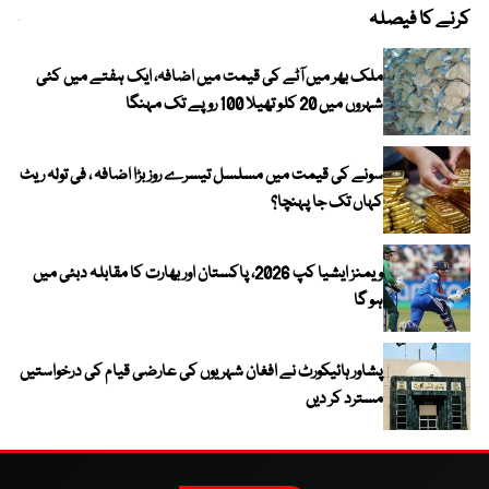
کرنے کا فیصلہ
چھی
ملک بھر میں آٹے کی قیمت میں اضافہ، ایک ہفتے میں کئی
شہروں میں 20 کلو تھیلا 100 روپے تک مہنگا
سونے کی قیمت میں مسلسل تیسرے روز بڑا اضافہ ، فی تولہ ریٹ
کہاں تک جا پہنچا؟
ویمنز ایشیا کپ 2026، پاکستان اور بھارت کا مقابلہ دبئی میں
ہو گا
پشاور ہائیکورٹ نے افغان شہریوں کی عارضی قیام کی درخواستیں
مسترد کر دیں