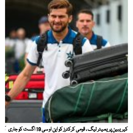
کیریبین پریمیئر لیگ ، قومی کرکٹرز کو این او سی 19 اگست کو جاری
آز