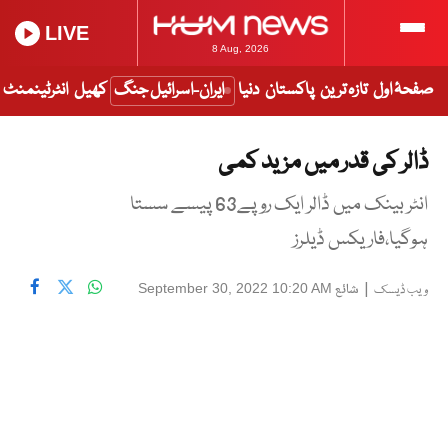
LIVE
8 Aug, 2026
صفحۂ اول
تازہ ترین
پاکستان
دنیا
ایران-اسرائیل جنگ
کھیل
انٹرٹینمنٹ
ڈالر کی قدر میں مزید کمی
انٹر بینک میں ڈالر ایک روپے63 پیسے سستا
ہوگیا،فاریکس ڈیلرز
|
شائع
September 30, 2022 10:20 AM
ویب ڈیسک