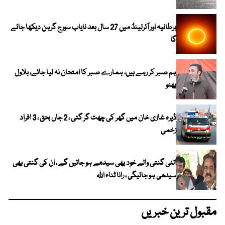
برطانیہ اور آئرلینڈ میں 27 سال بعد نایاب سورج گرہن دیکھا جائے
گا
ہم صبر کر رہے ہیں، ہمارے صبر کا امتحان نہ لیا جائے، بلاول
بھٹو
ڈیرہ غازی خان میں گھر کی چھت گر گئی ، 2 جاں بحق ، 3 افراد
زخمی
الٹی گنتی والے خود بھی سیدھے ہو جائیں گے ، ان کی گنتی بھی
سیدھی ہو جائیگی ، رانا ثناء اللہ
مقبول ترین خبریں