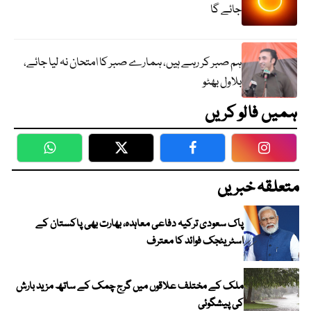
جائے گا
ہم صبر کر رہے ہیں، ہمارے صبر کا امتحان نہ لیا جائے،
بلاول بھٹو
ہمیں فالو کریں
WhatsApp
Twitter
Facebook
Faceboo
متعلقہ خبریں
پاک سعودی ترکیہ دفاعی معاہدہ، بھارت بھی پاکستان کے
اسٹریٹجک فوائد کا معترف
ملک کے مختلف علاقوں میں گرج چمک کے ساتھ مزید بارش
کی پیشگوئی