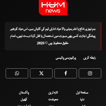
ہم نیوز پر شائع یا نشر ہونے والا مواد ادارتی ٹیم کی کاوش ہے۔ اس مواد کو بغیر
پیشگی اجازت کسی بھی صورت میں استعمال یا نقل کرنا درست نہیں۔ تمام
حقوق محفوظ ہیں © 2026
رابطہ کریں
پرائیویسی پالیسی
WhatsApp
Twitter
Facebook
Faceboo
صفحۂ اول
تازہ ترین
پاکستان
دنیا
معیشت
کھیل