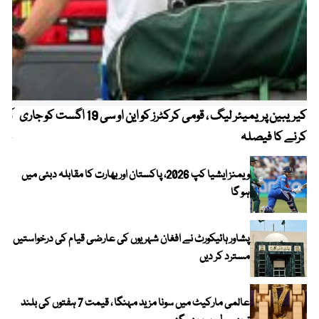
کیریبین پریمیئر لیگ ، قومی کرکٹرز کو این او سی 19 اگست کو جاری
آز
کرنے کا فیصلہ
چھی
ویمنز ایشیا کپ 2026، پاکستان اور بھارت کا مقابلہ دبئی میں
ہو گا
پشاور ہائیکورٹ نے افغان شہریوں کی عارضی قیام کی درخواستیں
مسترد کر دیں
عالمی مارکیٹ میں سونا مزید مہنگا ، قیمت 7 ہفتوں کی بلند