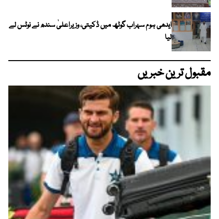
ایدھی ہوم سہراب گوٹھ میں ڈکیتی، وزیراعلیٰ سندھ نے نوٹس لے
لیا
مقبول ترین خبریں