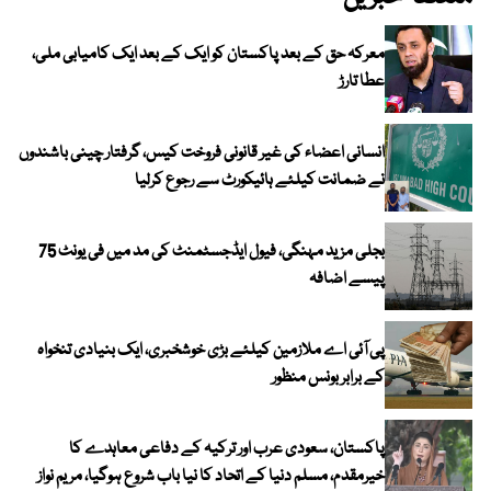
معرکہ حق کے بعد پاکستان کو ایک کے بعد ایک کامیابی ملی،
عطا تارڑ
انسانی اعضاء کی غیر قانونی فروخت کیس، گرفتار چینی باشندوں
نے ضمانت کیلئے ہائیکورٹ سے رجوع کرلیا
بجلی مزید مہنگی، فیول ایڈجسٹمنٹ کی مد میں فی یونٹ 75
پیسے اضافہ
پی آئی اے ملازمین کیلئے بڑی خوشخبری، ایک بنیادی تنخواہ
کے برابر بونس منظور
پاکستان، سعودی عرب اور ترکیہ کے دفاعی معاہدے کا
خیرمقدم، مسلم دنیا کے اتحاد کا نیا باب شروع ہوگیا، مریم نواز