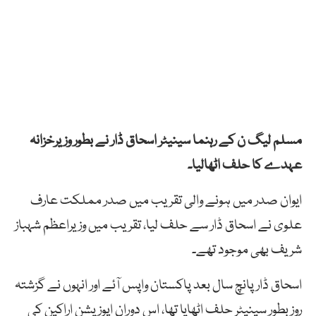
مسلم لیگ ن کے رہنما سینیٹر اسحاق ڈار نے بطور وزیرخزانہ
عہدے کا حلف اٹھالیا۔
ایوان صدر میں ہونے والی تقریب میں صدر مملکت عارف
علوی نے اسحاق ڈار سے حلف لیا، تقریب میں وزیراعظم شہباز
شریف بھی موجود تھے۔
اسحاق ڈار پانچ سال بعد پاکستان واپس آئے اور انہوں نے گزشتہ
روز بطور سینیٹر حلف اٹھایا تھا، اس دوران اپوزیشن اراکین کی