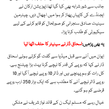
جانب سے شور شرابہ بھی کیا گیا تھا،اپوزیشن ارکان نے
ایجنڈے کی کاپیاں پھاڑ کر ہوا میں اچھال دیں، چیئرمین
سینیٹ صادق سنجرانی کو صورتحال کو قابو کرنے کے لیے
سیکیورٹی کو طلب کرنا پڑا۔
یہ بھی پڑھیں:
اسحاق ڈار نے سینیٹر کا حلف اٹھا لیا
ایوان میں آنے سے قبل میڈیا سے گفت گو کرتے ہوئے اسحاق
ڈار نے کہا کہ روپے کی قدر کا نیچے گرنا بہت بڑا چیلنج ہے،
کل رات کو ہم پہنچے ہیں اور ڈالر 10 روپے نیچے آگیا اور 10
روپے ڈالر نیچے آنے کا مطلب ہے کہ ایک ہزار 350 ارب روپے
قرضے کم ہو گئے۔
خیال رہے کہ مسلم لیگ ن کے قائد نواز شریف نے ملکی