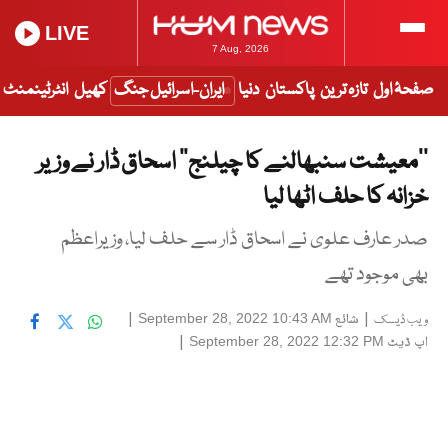
LIVE
7 Aug, 2026
صفحۂ اول
تازہ ترین
پاکستان
دنیا
ایران-اسرائیل جنگ
کھیل
انٹرٹینمنٹ
’’معیشت سنبھالنے کا چیلنج’’ اسحاق ڈار نے وزیر
خزانہ کا حلف اٹھا لیا
صدر عارف علوی نے اسحاق ڈار سے حلف لیا، وزیراعظم
بھی موجود تھے
|
شائع
|
September 28, 2022 10:43 AM
ویب ڈیسک
اپ ڈیٹ
|
September 28, 2022 12:32 PM