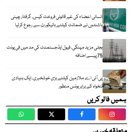
انسانی اعضاء کی غیر قانونی فروخت کیس، گرفتار چینی
باشندوں نے ضمانت کیلئے ہائیکورٹ سے رجوع کرلیا
بجلی مزید مہنگی، فیول ایڈجسٹمنٹ کی مد میں فی یونٹ
75 پیسے اضافہ
پی آئی اے ملازمین کیلئے بڑی خوشخبری، ایک بنیادی
تنخواہ کے برابر بونس منظور
ہمیں فالو کریں
WhatsApp
Twitter
Facebook
Faceboo
متعلقہ خبریں