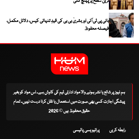
ترین سطح پر پہنچ گئی
بانی پی ٹی آئی اور بشریٰ بی بی کی قیدِ تنہائی کیس، دلائل مکمل،
فیصلہ محفوظ
ہم نیوز پر شائع یا نشر ہونے والا مواد ادارتی ٹیم کی کاوش ہے۔ اس مواد کو بغیر
پیشگی اجازت کسی بھی صورت میں استعمال یا نقل کرنا درست نہیں۔ تمام
حقوق محفوظ ہیں © 2026
رابطہ کریں
پرائیویسی پالیسی