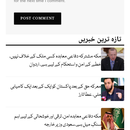
for the next time I comment.
تازہ ترین خبریں
مکہ مشترکہ دفاعی معاہدہ کسی ملک کے خلاف نہیں،
خطے کے امن و استحکام کے لیے ہے، اردوان
معرکہ حق کے بعد پاکستان کو ایک کے بعد ایک کامیابی
ملی، عطا تارڑ
مکہ دفاعی معاہدہ امن، ترقی اور خوشحالی کے لیے اہم
سنگِ میل ہے،سعودی وزیر خارجہ