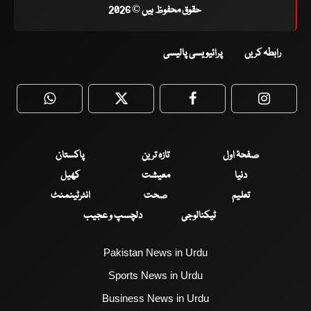
حقوق محفوظ ہیں © 2026
رابطہ کریں
پرائیویسی پالیسی
WhatsApp
Twitter
Facebook
Faceboo
صفحۂ اول
تازہ ترین
پاکستان
دنیا
معیشت
کھیل
تعلیم
صحت
انٹرٹینمنٹ
ٹیکنالوجی
دلچسپ و عجیب
Pakistan News in Urdu
Sports News in Urdu
Business News in Urdu