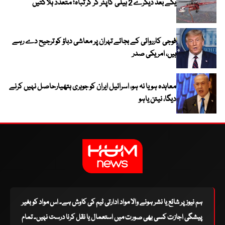
یکے بعد دیگرے 2 ہیلی کاپٹر گر کر تباہ؛ متعدد ہلاکتیں
فوجی کارروائی کے بجائے تہران پر معاشی دباؤ کو ترجیح دے رہے
ہیں، امریکی صدر
معاہدہ ہو یا نہ ہو، اسرائیل ایران کو جوہری ہتھیارحاصل نہیں کرنے
دیگا، نیتن یاہو
ہم نیوز پر شائع یا نشر ہونے والا مواد ادارتی ٹیم کی کاوش ہے۔ اس مواد کو بغیر
پیشگی اجازت کسی بھی صورت میں استعمال یا نقل کرنا درست نہیں۔ تمام