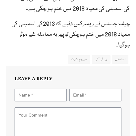
کی اسمبلی کی معیاد 2018 میں ختم ہو چکی ہے۔
چیف جسٹس نے ریمارکس دئیے کہ 2013کی اسمبلی کی
معیاد 2018 میں ختم ہوچکی تو پھر یہ معاملہ غیر موثر
ہوگیا۔
استعفے
پی ٹی آئی
سپریم کورٹ
LEAVE A REPLY