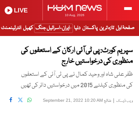
LIVE
10 Aug, 2026
صفحۂ اول
تازہ ترین
پاکستان
دنیا
ایران-اسرائیل جنگ
کھیل
انٹرٹینمنٹ
سپریم کورٹ: پی ٹی آئی ارکان کے استعفوں کی
منظوری کی درخواستیں خارج
ظفر علی شاہ اور وحید کمال نے پی ٹی آئی کے استعفوں
کی منظوری کیلئے 2015 میں درخواستیں دائر کی تھیں
|
شائع
September 21, 2022 10:20 AM
ویب ڈیسک