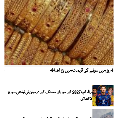
4 روز میں سونے کی قیمت میں بڑا اضافہ
خیب
الا
ورلڈ کپ 2027 کے میزبان ممالک کے درمیان ٹی ٹوئنٹی سیریز
کا اعلان