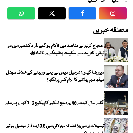
WhatsApp
Twitter
Facebook
Faceboo
متعلقہ خبریں
احتجاج کرنیوالے مقاصد میں ناکام ہو گئے ، آزاد کشمیر میں دو
تہائی اکثریت سے حکومت بنائینگے ، رانا ثناء اللہ
میر رضا کیس؛ شرجیل میمن نے اپنے اور بیٹے کے خلاف سوشل
میڈیا مہم چلانے کا الزام کس پر لگایا؟
اگلے سال کیلئے 40 روزہ حج اسکیم کا پیکیج 12 لاکھ روپے مقرر
ترسیلات زر میں بڑا اضافہ ، جولائی میں 3.6 ارب ڈالر موصول ہوئے