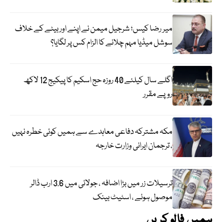
میر رضا کیس؛ شرجیل میمن نے اپنے اور بیٹے کے خلاف
سوشل میڈیا مہم چلانے کا الزام کس پر لگایا؟
اگلے سال کیلئے 40 روزہ حج اسکیم کا پیکیج 12 لاکھ
روپے مقرر
مکہ مشترکہ دفاعی معاہدے سے ہمیں کوئی خطرہ نہیں
، ترجمان ایرانی وزارت خارجہ
ترسیلات زر میں بڑا اضافہ ، جولائی میں 3.6 ارب ڈالر
موصول ہوئے ، اسٹیٹ بینک
ہمیں فالو کریں