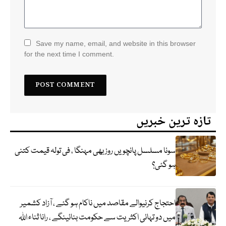
Save my name, email, and website in this browser
for the next time I comment.
تازہ ترین خبریں
سونا مسلسل پانچویں روز بھی مہنگا ، فی تولہ قیمت کتنی
ہو گئی؟
احتجاج کرنیوالے مقاصد میں ناکام ہو گئے ، آزاد کشمیر
میں دو تہائی اکثریت سے حکومت بنائینگے ، رانا ثناء اللہ