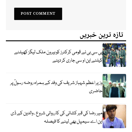
تازہ ترین خبریں
پی سی بی نے قومی کرکٹرز کو بیرون ملک لیگز کھیلنے
کیلئے این او سی جاری کر دیئے
وزیر اعظم شہباز شریف کی وفد کے ہمراہ روضہ رسولؐ پر
حاضری
میر رضا کی قبر کشائی کی کارروائی شروع ، والدین کے ڈی
این اے سیمپل بھی لینے کا فیصلہ