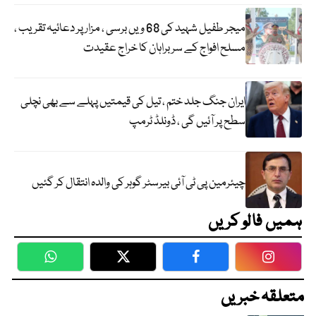
میجر طفیل شہید کی 68 ویں برسی ، مزار پر دعائیہ تقریب ،
مسلح افواج کے سربراہان کا خراج عقیدت
ایران جنگ جلد ختم ، تیل کی قیمتیں پہلے سے بھی نچلی
سطح پر آئیں گی ، ڈونلڈ ٹرمپ
چیئرمین پی ٹی آئی بیرسٹر گوہر کی والدہ انتقال کر گئیں
ہمیں فالو کریں
WhatsApp
Twitter
Facebook
Faceboo
متعلقہ خبریں