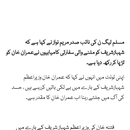
مسلم لیگ ن کی نائب صدر مریم نواز نے کہا ہے کہ
شہبازشریف کو ملنے والی سفارتی کامیابیوں نےعمران خان کو
تڑپا کر رکھ دیا ہے۔
اپنی ٹوئٹ میں انہوں نے کہا کہ عمران خان وزیراعظم
شہبازشریف کے بارے میں بے تکی باتیں کررہے ہیں ، حسد
کی آگ میں جلتے رہنا اب عمران خان کا مقدر ہے۔
فتنہ خان کی وزیرِ اعظم شہباز شریف کے بارے میں