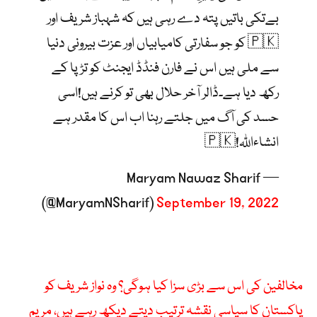
بےتکی باتیں پتہ دے رہی ہیں کہ شہباز شریف اور
🇵🇰 کو جو سفارتی کامیابیاں اور عزت بیرونی دنیا
سے ملی ہیں اس نے فارن فنڈڈ ایجنٹ کو تڑپا کے
رکھ دیا ہے۔ڈالر آخر حلال بھی تو کرنے ہیں!اسی
حسد کی آگ میں جلتے رہنا اب اس کا مقدر ہے
انشاءاللّہ!🇵🇰
— Maryam Nawaz Sharif
(@MaryamNSharif)
September 19, 2022
مخالفین کی اس سے بڑی سزا کیا ہوگی؟ وہ نواز شریف کو
پاکستان کا سیاسی نقشہ ترتیب دیتے دیکھ رہے ہیں، مریم