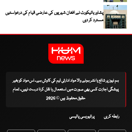
پشاور ہائیکورٹ نے افغان شہریوں کی عارضی قیام کی درخواستیں
مسترد کر دیں
ہم نیوز پر شائع یا نشر ہونے والا مواد ادارتی ٹیم کی کاوش ہے۔ اس مواد کو بغیر
پیشگی اجازت کسی بھی صورت میں استعمال یا نقل کرنا درست نہیں۔ تمام
حقوق محفوظ ہیں © 2026
رابطہ کریں
پرائیویسی پالیسی