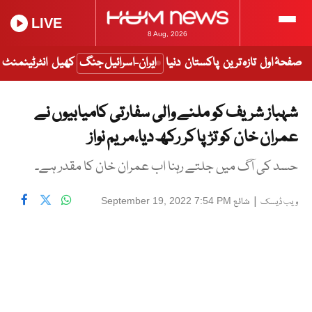
LIVE
8 Aug, 2026
صفحۂ اول
تازہ ترین
پاکستان
دنیا
ایران-اسرائیل جنگ
کھیل
انٹرٹینمنٹ
شہباز شریف کو ملنے والی سفارتی کامیابیوں نے
عمران خان کو تڑپا کر رکھ دیا،مریم نواز
حسد کی آگ میں جلتے رہنا اب عمران خان کا مقدر ہے۔
|
شائع
September 19, 2022 7:54 PM
ویب ڈیسک