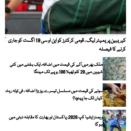
کیریبین پریمیئر لیگ ، قومی کرکٹرز کو این او سی 19 اگست کو جاری
آز
کرنے کا فیصلہ
چھی
ملک بھر میں آٹے کی قیمت میں اضافہ، ایک ہفتے میں کئی
شہروں میں 20 کلو تھیلا 100 روپے تک مہنگا
سونے کی قیمت میں مسلسل تیسرے روز بڑا اضافہ ، فی تولہ ریٹ
کہاں تک جا پہنچا؟
ویمنز ایشیا کپ 2026، پاکستان اور بھارت کا مقابلہ دبئی میں
ہو گا