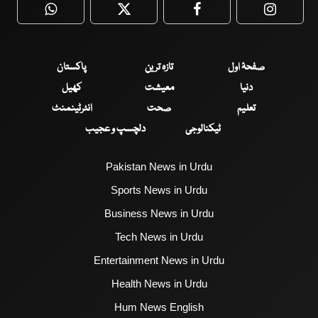
WhatsApp
Twitter
Facebook
Faceboo
صفحۂ اول
تازہ ترین
پاکستان
دنیا
معیشت
کھیل
تعلیم
صحت
انٹرٹینمنٹ
ٹیکنالوجی
دلچسپ و عجیب
Pakistan News in Urdu
Sports News in Urdu
Business News in Urdu
Tech News in Urdu
Entertainment News in Urdu
Health News in Urdu
Hum News English