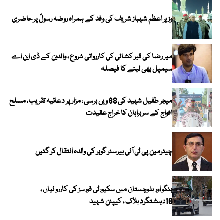
وزیر اعظم شہباز شریف کی وفد کے ہمراہ روضہ رسولؐ پر حاضری
میر رضا کی قبر کشائی کی کارروائی شروع ، والدین کے ڈی این اے
سیمپل بھی لینے کا فیصلہ
میجر طفیل شہید کی 68 ویں برسی ، مزار پر دعائیہ تقریب ، مسلح
افواج کے سربراہان کا خراج عقیدت
چیئرمین پی ٹی آئی بیرسٹر گوہر کی والدہ انتقال کر گئیں
ہنگو اور بلوچستان میں سکیورٹی فورسز کی کارروائیاں ،
10دہشتگرد ہلاک ، کیپٹن شہید