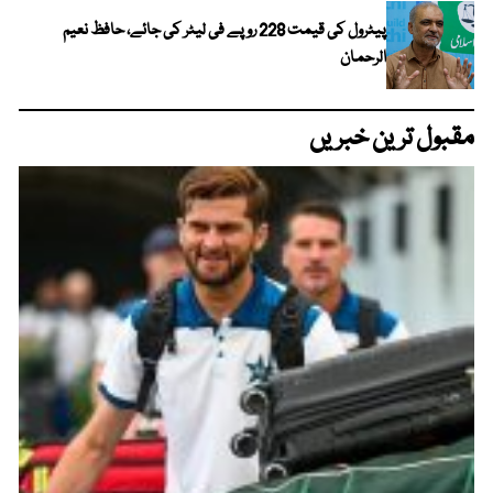
پیٹرول کی قیمت 228 روپے فی لیٹر کی جائے، حافظ نعیم
الرحمان
مقبول ترین خبریں