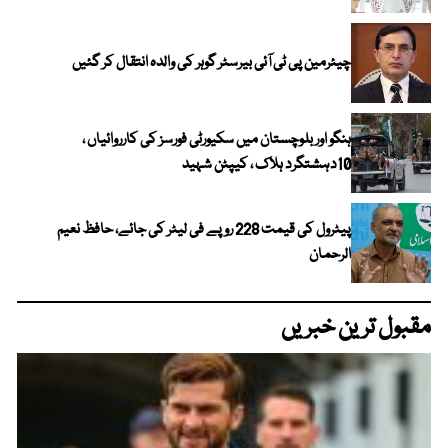
چیئرمین پی ٹی آئی بیرسٹر گوہر کی والدہ انتقال کر گئیں
ہنگو اور بلوچستان میں سکیورٹی فورسز کی کارروائیاں ،
10دہشتگرد ہلاک ، کیپٹن شہید
پیٹرول کی قیمت 228 روپے فی لیٹر کی جائے، حافظ نعیم
الرحمان
مقبول ترین خبریں