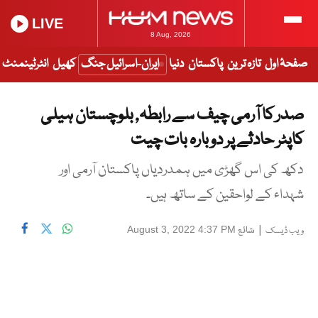
LIVE
8 Aug, 2026
صفحۂ اول
تازہ ترین
پاکستان
دنیا
ایران-اسرائیل جنگ
کھیل
انٹرٹینمنٹ
صدر کا آرمی چیف سے رابطہ, بلوچستان ہیلی
کاپٹر حادثے پر دوبارہ بات چیت
دکھ کی اس گھڑی میں ہمدردیاں پاکستان آرمی اور
شہداء کے لواحقین کے ساتھ ہیں۔
|
شائع
August 3, 2022 4:37 PM
ویب ڈیسک