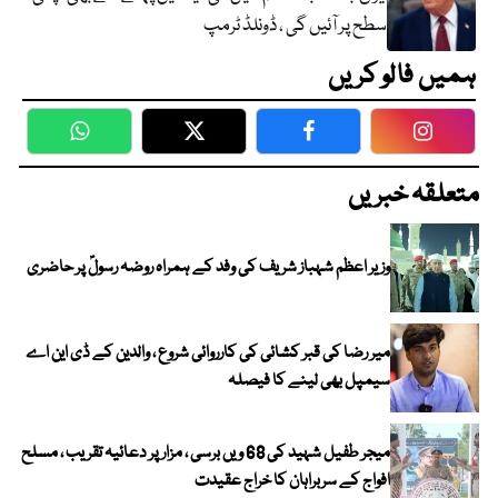
سطح پر آئیں گی ، ڈونلڈ ٹرمپ
ہمیں فالو کریں
WhatsApp
Twitter
Facebook
Faceboo
متعلقہ خبریں
وزیر اعظم شہباز شریف کی وفد کے ہمراہ روضہ رسولؐ پر حاضری
میر رضا کی قبر کشائی کی کارروائی شروع ، والدین کے ڈی این اے
سیمپل بھی لینے کا فیصلہ
میجر طفیل شہید کی 68 ویں برسی ، مزار پر دعائیہ تقریب ، مسلح
افواج کے سربراہان کا خراج عقیدت