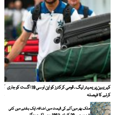
کیریبین پریمیئر لیگ ، قومی کرکٹرز کو این او سی 19 اگست کو جاری
آز
کرنے کا فیصلہ
چھی
ملک بھر میں آٹے کی قیمت میں اضافہ، ایک ہفتے میں کئی