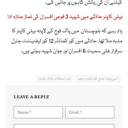
کیلئے ان کی رہائش گاہوں پر جائیں گے۔
ہیلی کاپٹر حادثے میں شہید 3 فوجی افسران کی نماز جنازہ ادا
یاد رہے کہ بلوچستان میں پاک فوج کے لاپتہ ہیلی کاپٹر کا
ملبہ ملا تھا، حادثے میں کور کمانڈر 12 کور لیفٹیننٹ جنرل
سرفراز علی سمیت 6 افسران اور جوان شہید ہوئے ہیں۔
آرمی چیف جنرل قمر جاوید باجوہ
صدر مملکت عارف علوی
LEAVE A REPLY