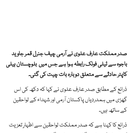
صدر مملکت عارف علوی نے آرمی چیف جنرل قمر جاوید
باجوہ سے ٹیلی فونک رابطہ ہوا ہے جس میں بلوچستان ہیلی
کاپٹر حادثے سے متعلق دوبارہ بات چیت کی گئی۔
ذرائع کے مطابق صدر عارف علوی نے کہا کہ دکھ کی اس
گھڑی میں ہمدردیاں پاکستان آرمی اور شہداء کے لواحقین
کے ساتھ ہیں۔
ذرائع کا کہنا ہے کہ صدر مملکت لواحقین سے اظہارِ تعزیت