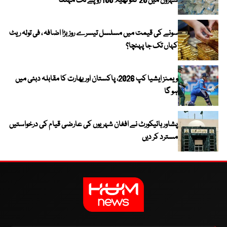
شہروں میں 20 کلو تھیلا 100 روپے تک مہنگا
سونے کی قیمت میں مسلسل تیسرے روز بڑا اضافہ ، فی تولہ ریٹ
کہاں تک جا پہنچا؟
ویمنز ایشیا کپ 2026، پاکستان اور بھارت کا مقابلہ دبئی میں
ہو گا
پشاور ہائیکورٹ نے افغان شہریوں کی عارضی قیام کی درخواستیں
مسترد کر دیں