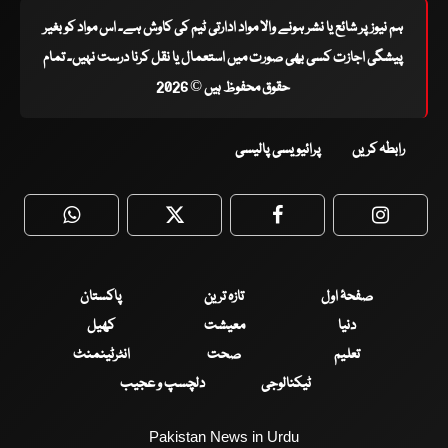
ہم نیوز پر شائع یا نشر ہونے والا مواد ادارتی ٹیم کی کاوش ہے۔ اس مواد کو بغیر
پیشگی اجازت کسی بھی صورت میں استعمال یا نقل کرنا درست نہیں۔ تمام
حقوق محفوظ ہیں © 2026
رابطہ کریں
پرائیویسی پالیسی
WhatsApp
Twitter
Facebook
Faceboo
صفحۂ اول
تازہ ترین
پاکستان
دنیا
معیشت
کھیل
تعلیم
صحت
انٹرٹینمنٹ
ٹیکنالوجی
دلچسپ و عجیب
Pakistan News in Urdu