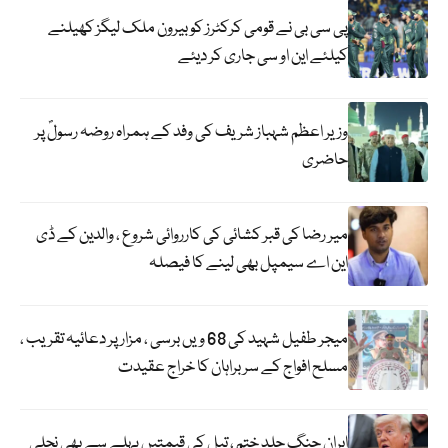
پی سی بی نے قومی کرکٹرز کو بیرون ملک لیگز کھیلنے
کیلئے این او سی جاری کر دیئے
وزیر اعظم شہباز شریف کی وفد کے ہمراہ روضہ رسولؐ پر
حاضری
میر رضا کی قبر کشائی کی کارروائی شروع ، والدین کے ڈی
این اے سیمپل بھی لینے کا فیصلہ
میجر طفیل شہید کی 68 ویں برسی ، مزار پر دعائیہ تقریب ،
مسلح افواج کے سربراہان کا خراج عقیدت
ایران جنگ جلد ختم ، تیل کی قیمتیں پہلے سے بھی نچلی