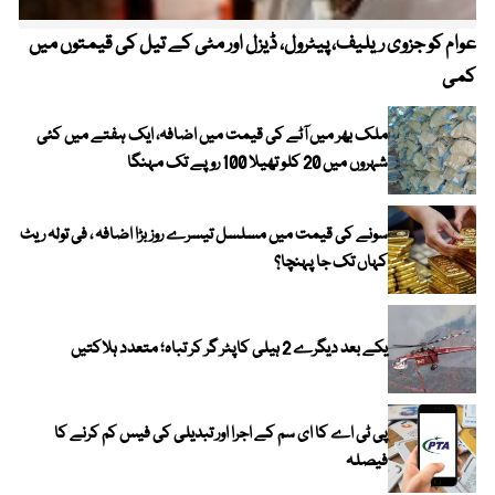
عوام کو جزوی ریلیف، پیٹرول، ڈیزل اور مٹی کے تیل کی قیمتوں میں
4 روز میں سونے کی قیمت میں بڑا اضافہ
کمی
ملک بھر میں آٹے کی قیمت میں اضافہ، ایک ہفتے میں کئی
شہروں میں 20 کلو تھیلا 100 روپے تک مہنگا
سونے کی قیمت میں مسلسل تیسرے روز بڑا اضافہ ، فی تولہ ریٹ
کہاں تک جا پہنچا؟
یکے بعد دیگرے 2 ہیلی کاپٹر گر کر تباہ؛ متعدد ہلاکتیں
پی ٹی اے کا ای سم کے اجرا اور تبدیلی کی فیس کم کرنے کا
فیصلہ