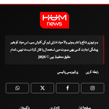
ہم نیوز پر شائع یا نشر ہونے والا مواد ادارتی ٹیم کی کاوش ہے۔ اس مواد کو بغیر
پیشگی اجازت کسی بھی صورت میں استعمال یا نقل کرنا درست نہیں۔ تمام
حقوق محفوظ ہیں © 2026
رابطہ کریں
پرائیویسی پالیسی
WhatsApp
Twitter
Facebook
Faceboo
صفحۂ اول
تازہ ترین
پاکستان