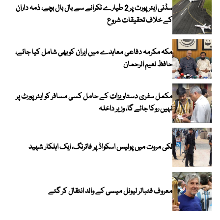
سڈنی ایئرپورٹ پر 2 طیارے ٹکرانے سے بال بال بچے، ذمہ داران
کے خلاف تحقیقات شروع
مکہ مکرمہ دفاعی معاہدے میں ایران کو بھی شامل کیا جائے،
حافظ نعیم الرحمان
مکمل سفری دستاویزات کے حامل کسی مسافر کو ایئرپورٹ پر
نہیں روکا جائے گا، وزیر داخلہ
لکی مروت میں پولیس اسکواڈ پر فائرنگ، ایک اہلکار شہید
معروف فٹبالر لیونل میسی کے والد انتقال کر گئے