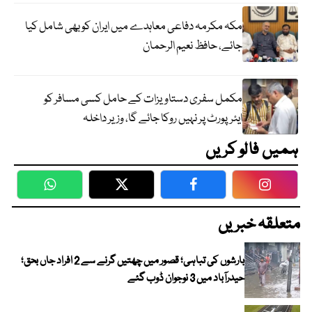
مکہ مکرمہ دفاعی معاہدے میں ایران کو بھی شامل کیا
جائے، حافظ نعیم الرحمان
مکمل سفری دستاویزات کے حامل کسی مسافر کو
ایئرپورٹ پر نہیں روکا جائے گا، وزیر داخلہ
ہمیں فالو کریں
WhatsApp
Twitter
Facebook
Faceboo
متعلقہ خبریں
بارشوں کی تباہی؛ قصور میں چھتیں گرنے سے 2 افراد جاں بحق؛
حیدرآباد میں 3 نوجوان ڈوب گئے