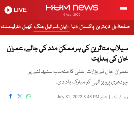
LIVE
9 Aug, 2026
صفحۂ اول
تازہ ترین
پاکستان
دنیا
ایران-اسرائیل جنگ
کھیل
انٹرٹینمنٹ
سیلاب متاثرین کی ہر ممکن مدد کی جائے، عمران
خان کی ہدایت
عمران خان نے وزارت اعلیٰ کا منصب سنبھالنے پر
چودھری پرویز الہٰی کو مبارک باد دی۔
|
شائع
July 31, 2022 3:46 PM
ویب ڈیسک