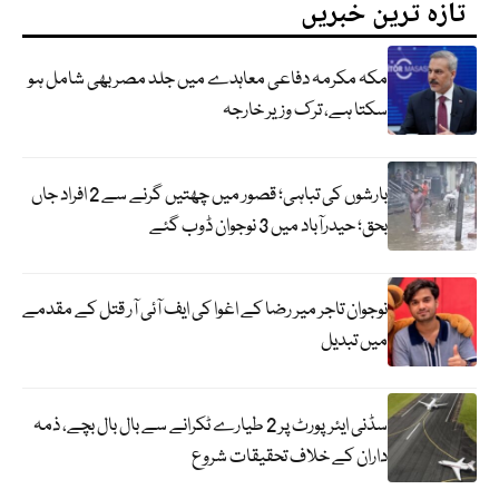
تازہ ترین خبریں
مکہ مکرمہ دفاعی معاہدے میں جلد مصر بھی شامل ہو
سکتا ہے، ترک وزیر خارجہ
بارشوں کی تباہی؛ قصور میں چھتیں گرنے سے 2 افراد جاں
بحق؛ حیدرآباد میں 3 نوجوان ڈوب گئے
نوجوان تاجر میر رضا کے اغوا کی ایف آئی آر قتل کے مقدمے
میں تبدیل
سڈنی ایئرپورٹ پر 2 طیارے ٹکرانے سے بال بال بچے، ذمہ
داران کے خلاف تحقیقات شروع