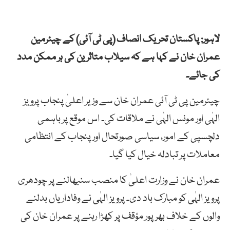
لاہور: پاکستان تحریک انصاف (پی ٹی آئی) کے چیئرمین
عمران خان نے کہا ہے کہ سیلاب متاثرین کی ہر ممکن مدد
کی جائے۔
چیئرمین پی ٹی آئی عمران خان سے وزیر اعلیٰ پنجاب پرویز
الہٰی اور مونس الہٰی نے ملاقات کی۔ اس موقع پر باہمی
دلچسپی کے امور، سیاسی صورتحال اور پنجاب کے انتظامی
معاملات پر تبادلہ خیال کیا گیا۔
عمران خان نے وزارت اعلیٰ کا منصب سنبھالنے پر چودھری
پرویز الہٰی کو مبارک باد دی۔ پرویز الہٰی نے وفاداریاں بدلنے
والوں کے خلاف بھرپور مؤقف پر کھڑا رہنے پر عمران خان کی