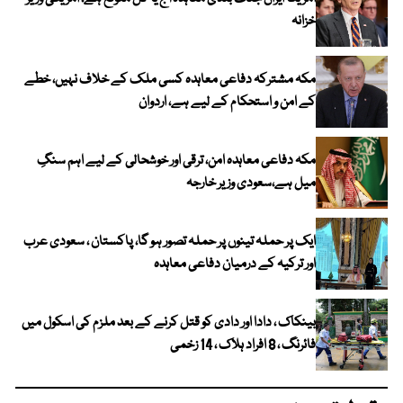
خزانہ
مکہ مشترکہ دفاعی معاہدہ کسی ملک کے خلاف نہیں، خطے
کے امن و استحکام کے لیے ہے، اردوان
مکہ دفاعی معاہدہ امن، ترقی اور خوشحالی کے لیے اہم سنگِ
میل ہے،سعودی وزیر خارجہ
ایک پر حملہ تینوں پر حملہ تصور ہو گا، پاکستان ، سعودی عرب
اور ترکیہ کے درمیان دفاعی معاہدہ
بینکاک ، دادا اور دادی کو قتل کرنے کے بعد ملزم کی اسکول میں
فائرنگ ، 8 افراد ہلاک ، 14 زخمی