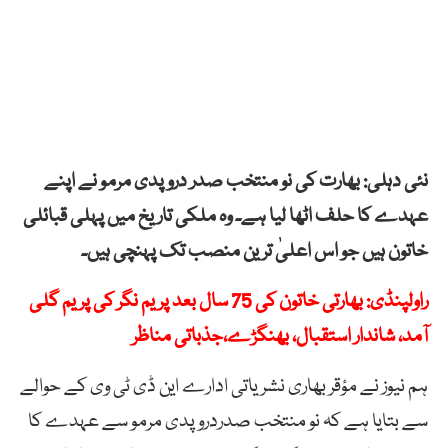
نئی دہلی: بھارت کی نو منتخب صدر دروپدی مرمو نے اپنے
عہدے کا حلف اٹھا لیا ہے۔ وہ ملکی تاریخ میں پہلی قبائلی
خاتون ہیں جو اس اعلیٰ ترین منصب تک پہنچی ہیں۔
راولپنڈی: بھارتی خاتون کی 75 سال بعد پریم نگر کی پریم گلی
آمد، شاندار استقبال، بھنگڑے،جذباتی مناظر
ہم نیوز نے مؤقر بھاری نشریاتی ادارے این ڈی ٹی وی کے حوالے
سے بتایا ہے کہ نو منتخب صدردروپدی مرمو سے عہدے کا