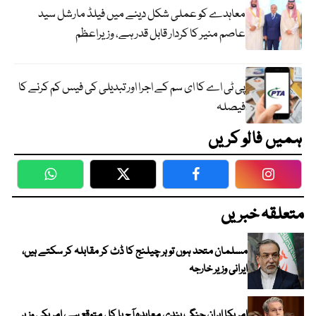
معاہدے کو عملی شکل دینے میں فیلڈ مارشل سید
عاصم منیر کا کردار قابل قدر ہے، وزیراعظم
پی ٹی اے کا ای سم کے اجرا اور تبدیلی کی فیس کم کرنے کا
فیصلہ
ہمیں فالو کریں
WhatsApp
Twitter
Facebook
Faceboo
متعلقہ خبریں
مسلمان متحد ہوں تو ہر چیلنج کا ڈٹ کر مقابلہ کر سکتے ہیں،
ایرانی وزیر خارجہ
امریکا ایران جنگ بندی معاہدہ آج یا کل متوقع ہے، امریکی وزیر