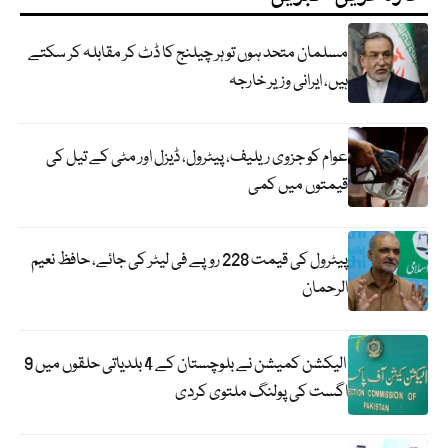
مسلمان متحد ہوں تو ہر چیلنج کا ڈٹ کر مقابلہ کر سکتے
ہیں، ایرانی وزیر خارجہ
عوام کو جزوی ریلیف، پیٹرول، ڈیزل اور مٹی کے تیل کی
قیمتوں میں کمی
پیٹرول کی قیمت 228 روپے فی لیٹر کی جائے، حافظ نعیم
الرحمان
الیکشن کمیشن نے بلوچستان کے 4 بلدیاتی حلقوں میں 9
اگست کی پولنگ ملتوی کردی