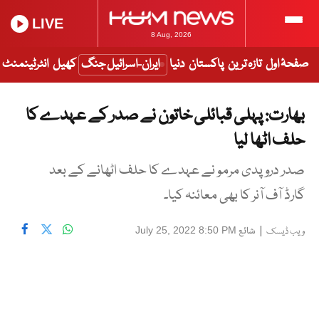
LIVE
8 Aug, 2026
صفحۂ اول
تازہ ترین
پاکستان
دنیا
ایران-اسرائیل جنگ
کھیل
انٹرٹینمنٹ
بھارت: پہلی قبائلی خاتون نے صدر کے عہدے کا
حلف اٹھا لیا
صدر دروپدی مرمو نے عہدے کا حلف اٹھانے کے بعد
گارڈ آف آنر کا بھی معائنہ کیا۔
|
شائع
July 25, 2022 8:50 PM
ویب ڈیسک