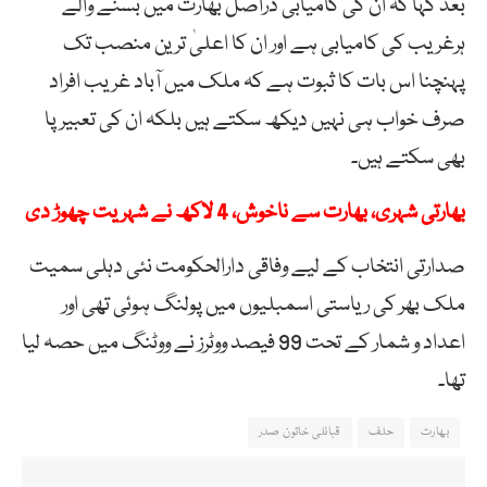
بعد کہا کہ ان کی کامیابی دراصل بھارت میں بسنے والے
ہرغریب کی کامیابی ہے اور ان کا اعلیٰ ترین منصب تک
پہنچنا اس بات کا ثبوت ہے کہ ملک میں آباد غریب افراد
صرف خواب ہی نہیں دیکھ سکتے ہیں بلکہ ان کی تعبیر پا
بھی سکتے ہیں۔
بھارتی شہری، بھارت سے ناخوش، 4 لاکھ نے شہریت چھوڑ دی
صدارتی انتخاب کے لیے وفاقی دارالحکومت نئی دہلی سمیت
ملک بھر کی ریاستی اسمبلیوں میں پولنگ ہوئی تھی اور
اعداد و شمار کے تحت 99 فیصد ووٹرز نے ووٹنگ میں حصہ لیا
تھا۔
بھارت
حلف
قبائلی خاتون صدر