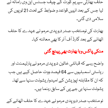
حلف بھارتی سپریم کورٹ کے چیف جسٹس این وی رامانہ نے
لیا جس کے بعد انہیں قواعد و ضوابط کے تحت 21 توپوں کی
سلامی دی گئی۔
بھارت کی نومنتخب صدر دروپدی مرمو نے عہدے کا حلف
اٹھانے کے بعد گارڈ آف آنر کا بھی معائنہ کیا۔
منکی پاکس وبا بھارت بھی پہنچ گئی
واضح رہے کہ قبائلی خاتون دروپدی مرمو نے پارلیمنٹ اور
ریاستی اسمبلیوں سے 64 فیصد ووٹ حاصل کیے ہیں جب
کہ ان کا مقابلہ اپوزیشن کے امیدوار یشونت سنہا سے تھا۔
یشونت سنہا بی جے پی کے سابق رہنما ہیں۔
نو منتخب صدر دروپدی مرمو نے عہدے کا حلف اٹھانے کے