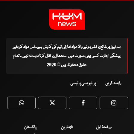
ہم نیوز پر شائع یا نشر ہونے والا مواد ادارتی ٹیم کی کاوش ہے۔ اس مواد کو بغیر
پیشگی اجازت کسی بھی صورت میں استعمال یا نقل کرنا درست نہیں۔ تمام
حقوق محفوظ ہیں © 2026
رابطہ کریں
پرائیویسی پالیسی
WhatsApp
Twitter
Facebook
Faceboo
صفحۂ اول
تازہ ترین
پاکستان