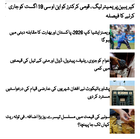
کیریبین پریمیئر لیگ ، قومی کرکٹرز کو این او سی 19 اگست کو جاری
آز
کرنے کا فیصلہ
چھی
ویمنز ایشیا کپ 2026، پاکستان اور بھارت کا مقابلہ دبئی میں
ہو گا
عوام کو جزوی ریلیف، پیٹرول، ڈیزل اور مٹی کے تیل کی قیمتوں
میں کمی
پشاور ہائیکورٹ نے افغان شہریوں کی عارضی قیام کی درخواستیں
مسترد کر دیں
سونے کی قیمت میں مسلسل تیسرے روز بڑا اضافہ ، فی تولہ ریٹ
کہاں تک جا پہنچا؟