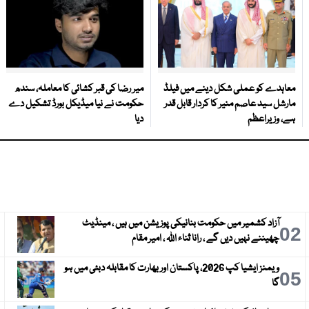
معاہدے کو عملی شکل دینے میں فیلڈ
میر رضا کی قبر کشائی کا معاملہ، سندھ
مارشل سید عاصم منیر کا کردار قابل قدر
حکومت نے نیا میڈیکل بورڈ تشکیل دے
ہے، وزیراعظم
دیا
آزاد کشمیر میں حکومت بنانیکی پوزیشن میں ہیں ، مینڈیٹ
3
02
چھیننے نہیں دیں گے ، رانا ثناء اللہ ، امیر مقام
ویمنز ایشیا کپ 2026، پاکستان اور بھارت کا مقابلہ دبئی میں ہو
6
05
گا