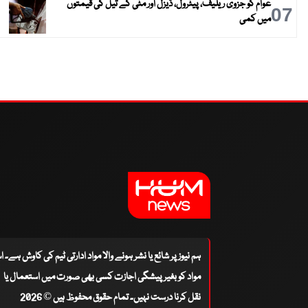
عوام کو جزوی ریلیف، پیٹرول، ڈیزل اور مٹی کے تیل کی قیمتوں
07
میں کمی
ہم نیوز پر شائع یا نشر ہونے والا مواد ادارتی ٹیم کی کاوش ہے۔ 
مواد کو بغیر پیشگی اجازت کسی بھی صورت میں استعمال یا
نقل کرنا درست نہیں۔ تمام حقوق محفوظ ہیں © 2026