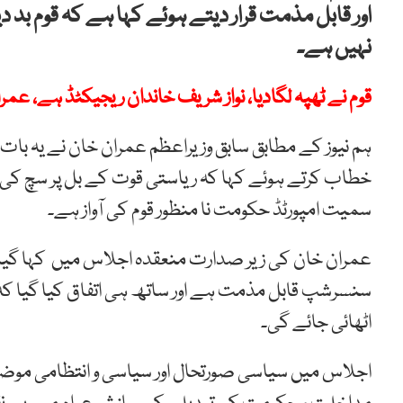
اور قابل مذمت قرار دیتے ہوئے کہا ہے کہ قوم بد دی
نہیں ہے۔
قوم نے ٹھپہ لگادیا، نواز شریف خاندان ریجیکٹڈ ہے، عم
ہم نیوز کے مطابق سابق وزیراعظم عمران خان نے یہ بات
خطاب کرتے ہوئے کہا کہ ریاستی قوت کے بل پر سچ کی آو
سمیت امپورٹڈ حکومت نا منظور قوم کی آواز ہے۔
عمران خان کی زیر صدارت منعقدہ اجلاس میں کہا گیا ک
سنسرشپ قابل مذمت ہے اور ساتھ ہی اتفاق کیا گیا کہ 
اٹھائی جائے گی۔
اجلاس میں سیاسی صورتحال اور سیاسی و انتظامی موضوعا