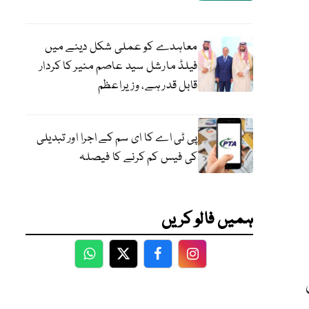
معاہدے کو عملی شکل دینے میں
فیلڈ مارشل سید عاصم منیر کا کردار
قابل قدر ہے، وزیراعظم
پی ٹی اے کا ای سم کے اجرا اور تبدیلی
کی فیس کم کرنے کا فیصلہ
ہمیں فالو کریں
WhatsApp
Twitter
Facebook
Facebook