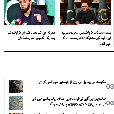
صدر مملکت کا پاکستان، سعودی عرب
معرکہ حق کے بعد پاکستان کو ایک کے
اور ترکیہ کے مشترکہ دفاعی معاہدے کا
بعد ایک کامیابی ملی، عطا تارڑ
خیرمقدم
حکومت نے پیٹرول اور ڈیزل کی قیمتوں میں کمی کر دی
0
ملک بھر میں آٹے کی قیمت میں اضافہ، ایک ہفتے میں کئی
0
شہروں میں 20 کلو تھیلا 100 روپے تک مہنگا