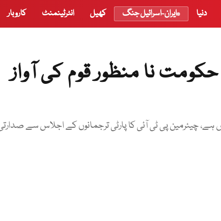
دنیا
ایران-اسرائیل جنگ
کھیل
انٹرٹینمنٹ
کاروبار
کومت نا منظور قوم کی آواز
ہیں ہے، چیئرمین پی ٹی آئی کا پارٹی ترجمانوں کے اجلاس سے صدارتی