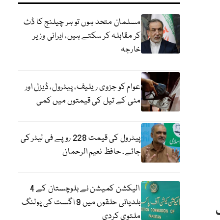
مسلمان متحد ہوں تو ہر چیلنج کا ڈٹ
کر مقابلہ کر سکتے ہیں، ایرانی وزیر
خارجہ
عوام کو جزوی ریلیف، پیٹرول، ڈیزل اور
مٹی کے تیل کی قیمتوں میں کمی
پیٹرول کی قیمت 228 روپے فی لیٹر کی
جائے، حافظ نعیم الرحمان
الیکشن کمیشن نے بلوچستان کے 4
بلدیاتی حلقوں میں 9 اگست کی پولنگ
ملتوی کردی