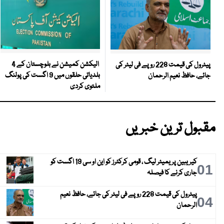
الیکشن کمیشن نے بلوچستان کے 4
پیٹرول کی قیمت 228 روپے فی لیٹر کی
بلدیاتی حلقوں میں 9 اگست کی پولنگ
جائے، حافظ نعیم الرحمان
ملتوی کردی
مقبول ترین خبریں
کیریبین پریمیئر لیگ ، قومی کرکٹرز کو این او سی 19 اگست کو
01
جاری کرنے کا فیصلہ
پیٹرول کی قیمت 228 روپے فی لیٹر کی جائے، حافظ نعیم
04
الرحمان