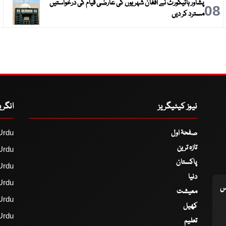
پشاور ہائیکورٹ نے افغان شہریوں کی عارضی قیام کی درخواستیں
9
08
مسترد کر دیں
نیوز کیٹیگریز
انگر
صفحۂ اول
Urdu
تازہ ترین
Urdu
پاکستان
Urdu
دنیا
Urdu
اس
معیشت
Urdu
کھیل
Urdu
تعلیم