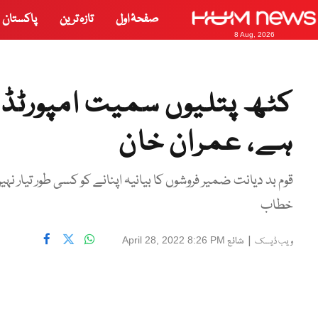
صفحۂ اول
تازہ ترین
پاکستان
8 Aug, 2026
کٹھ پتلیوں سمیت امپورٹڈ ح
ہے، عمران خان
قوم بد دیانت ضمیر فروشوں کا بیانیہ اپنانے کو کسی طور تیار ن
خطاب
|
شائع
April 28, 2022 8:26 PM
ویب ڈیسک