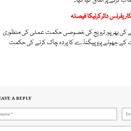
 کرنے پر اتفاق کیا گیا۔
یفرنس دائرکرنیکا فیصلہ
یے کی بھرپور ترویج کی خصوصی حکمت عملی کی منظوری
ومت کے جھوٹے پروپیگنڈے کا پردہ چاک کرنے کی حکمت
EAVE A REPLY