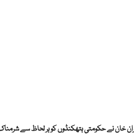
ران خان نے حکومتی ہتھکنڈوں کو ہر لحاظ سے شرمناک