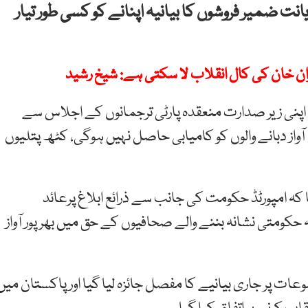
انت ضمیر فروشوں کا بیانیہ اپنانے کو کسی طور تیار
ران خان کی کال انقلاب لا سکتی ہے: شیخ رشید
 اپنی زیر صدارت منعقدہ پارٹی ترجمانوں کے اجلاس سے
از دبانے والوں کو کامیابی حاصل نہیں ہوگی، کٹھ پتلیوں
ہ امپورٹڈ حکومت کی جانب سے ذرائع ابلاغ پرعائد
حکومتی نشانہ بننے والے صحافیوں کے حق میں بھرپور آواز
ت پر جاری بیانیے کا مفصل جائزہ لیا گیا اور پاکستان میں