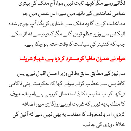
لگاتے رہے مگر کچھ ثابت نہیں ہوا، آج ملک کی بہتری
عوامی نمائندوں کے ہاتھ میں ہے، اس عمل میں جو
مداخلت کرے گا وہ ملک سے غداری کریگا، آپ چوری شدہ
الیکشن سے وزیراعظم تو بن گئے مگر کنٹینر سے نہ اتر سکے
جب کہ کنٹینر کی سیاست کا وقت ختم ہو چکا ہے۔
عوام نے عمران مافیا کو مسترد کر دیا ہے، شہباز شریف
ہم نیوز کے مطابق سابق وفاقی وزیر احسن اقبال نے پریس
کانفرنس سے خطاب کرتے ہوئے کہا کہ حکومت اپنی ناکامی
دیکھ کر اب مذہب کارڈ استعمال کر رہی ہے،امر بالمعروف
کا مطلب یہ نہیں کہ غربت اور بے روزگاری میں اضافہ
کردیں، امر بالمعروف کا مطلب یہ بھی نہیں ہے کہ آئین کی
خلاف ورزی کی جائے۔