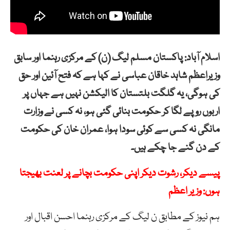
اسلام آباد: پاکستان مسلم لیگ (ن) کے مرکزی رہنما اور سابق
وزیراعظم شاہد خاقان عباسی نے کہا ہے کہ فتح آئین اور حق
کی ہوگی، یہ گلگت بلتستان کا الیکشن نہیں ہے جہاں پر
اربوں روپے لگا کر حکومت بنائی گئی ہو، نہ کسی نے وزارت
مانگی نہ کسی سے کوئی سودا ہوا، عمران خان کی حکومت
کے دن گنے جا چکے ہیں۔
پیسے دیکر، رشوت دیکر اپنی حکومت بچانے پر لعنت بھیجتا
ہوں: وزیر اعظم
ہم نیوز کے مطابق ن لیگ کے مرکزی رہنما احسن اقبال اور