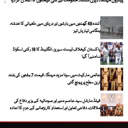
پیٹرول مہنگا، ڈیزل سستا، حکومت نے نئی قیمتوں کا اعلان کر دیا
پنج
آئندہ 48 گھنٹوں میں بارشوں اور دریاؤں میں طغیانی کا خدشہ،
ہنگامی تیاریاں تیز
پاکستان کیخلاف ٹیسٹ سیریز ، انگلینڈ کا 16 رکنی اسکواڈ
سامنے آ گیا
عالمی مارکیٹ میں سونا مزید مہنگا ، قیمت 7 ہفتوں کی بلند
ترین سطح پر پہنچ گئی
فیلڈ مارشل سید عاصم منیر اور صومالیہ کے وزیر دفاع کی
ملاقات، دفاعی تعاون اور استعدادِ کار بڑھانے کے عزم کا اعادہ