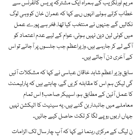
مریم اورنگزیب کے ہمراہ ایک مشترکہ پریس کانفرنس سے
خطاب کرتے ہوئے انہوں ںے کہا کہ عمران خان کو وہی لوگ
نکالیں گے جنہوں نے منتخب کیا تھا، فخر ہے پورے عمل
میں کوئی لین دین نہیں ہوئی، عوام کے لیے عدم اعتماد کو
آگے لے کر جارہے ہیں، وزیراعظم جب جلسوں پر آجائے تو اس
کے آخری دن آجاتے ہیں۔
سابق وزیر اعظم شاہد خاقان عباسی نے کہا کہ مشکلات آئیں
گی لیکن ہم اس کا مقابلہ کریں گے، چاہتے ہیں کہ پارلیمنٹ
کا عمل آئین کے مطابق ہو، اسپیکر صاحب! اس تمام
معاملے میں جانبدار بن گئے ہیں، یہ سینیٹ کا الیکشن نہیں
جہاں اربوں روپے لگا کر ٹکٹ حاصل کیے جائیں۔
ن لیگ کے مرکزی رہنما نے کہا کہ آپ چار سال تک الزامات