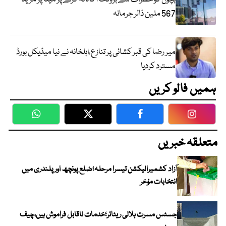
567 ملین ڈالر جرمانہ
میر رضا کی قبر کشائی پر تنازع،اہلخانہ نے نیا میڈیکل بورڈ
مسترد کردیا
ہمیں فالو کریں
WhatsApp
Twitter
Facebook
Faceboo
متعلقہ خبریں
آزاد کشمیرالیکشن تیسرا مرحلہ؛ضلع پونچھ اور پلندری میں
انتخابات مؤخر
جسٹس مسرت ہلالی ریٹائر؛خدمات ناقابل فراموش ہیں،چیف