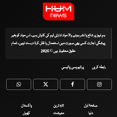
ہم نیوز پر شائع یا نشر ہونے والا مواد ادارتی ٹیم کی کاوش ہے۔ اس مواد کو بغیر
پیشگی اجازت کسی بھی صورت میں استعمال یا نقل کرنا درست نہیں۔ تمام
حقوق محفوظ ہیں © 2026
رابطہ کریں
پرائیویسی پالیسی
WhatsApp
Twitter
Facebook
Faceboo
صفحۂ اول
تازہ ترین
پاکستان
دنیا
معیشت
کھیل