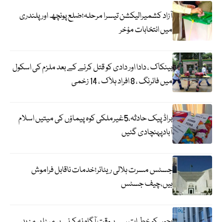
آزاد کشمیرالیکشن تیسرا مرحلہ؛ضلع پونچھ اور پلندری
میں انتخابات مؤخر
بینکاک ، دادا اور دادی کو قتل کرنے کے بعد ملزم کی اسکول
میں فائرنگ ، 8 افراد ہلاک ، 14 زخمی
براڈ پیک حادثہ،5غیرملکی کوہ پیماؤں کی میتیں اسلام
آبادپہنچادی گئیں
جسٹس مسرت ہلالی ریٹائر؛خدمات ناقابل فراموش
ہیں،چیف جسٹس
بچوں کو خطرات سے بروقت آگاہ نہ کرنے پر میٹا پر مزید