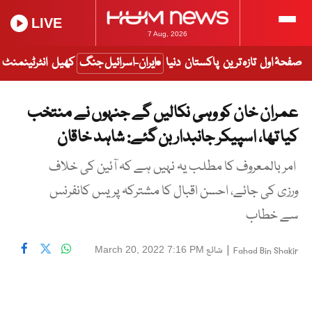
LIVE
7 Aug, 2026
صفحۂ اول
تازہ ترین
پاکستان
دنیا
ایران-اسرائیل جنگ
کھیل
انٹرٹینمنٹ
عمران خان کو وہی نکالیں گے جنہوں نے منتخب
کیا تھا، اسپیکر جانبدار بن گئے: شاہد خاقان
امر بالمعروف کا مطلب یہ نہیں ہے کہ آئین کی خلاف
ورزی کی جائے، احسن اقبال کا مشترکہ پریس کانفرنس
سے خطاب
|
شائع
March 20, 2022 7:16 PM
Fahad Bin Shakir