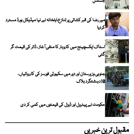
جسٹس
میر رضا کی قبر کشائی پر تنازع،اہلخانہ نے نیا میڈیکل بورڈ مسترد
کردیا
اسٹاک ایکسچینج میں کاروبار کا منفی آغاز ، ڈالر کی قیمت گر
گئی
جنوبی وزیرستان اور دیر میں سکیورٹی فورسز کی کارروائیاں ،
10دہشتگرد ہلاک
حکومت نے پیٹرول اور ڈیزل کی قیمتوں میں کمی کر دی
مقبول ترین خبریں