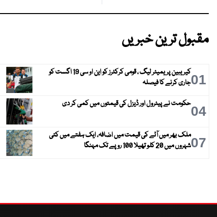
مقبول ترین خبریں
کیریبین پریمیئر لیگ ، قومی کرکٹرز کو این او سی 19 اگست کو
01
جاری کرنے کا فیصلہ
حکومت نے پیٹرول اور ڈیزل کی قیمتوں میں کمی کر دی
04
ملک بھر میں آٹے کی قیمت میں اضافہ، ایک ہفتے میں کئی
07
شہروں میں 20 کلو تھیلا 100 روپے تک مہنگا