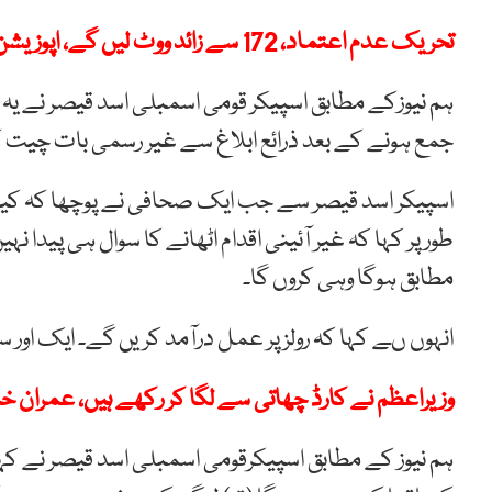
تحریک عدم اعتماد، 172 سے زائد ووٹ لیں گے، اپوزیشن کے تین بڑوں کا اعلان
ہم نیوزکے مطابق اسپیکر قومی اسمبلی اسد قیصر نے ی
جمع ہونے کے بعد ذرائع ابلاغ سے غیر رسمی بات چیت 
اسپیکر اسد قیصر سے جب ایک صحافی نے پوچھا کہ کیا اسپ
طور پر کہا کہ غیر آئینی اقدام اٹھانے کا سوال ہی پیدا نہی
مطابق ہوگا وہی کروں گا۔
انہوں ںے کہا کہ رولز پر عمل درآمد کریں گے۔ ایک اور 
وزیراعظم نے کارڈ چھاتی سے لگا کر رکھے ہیں، عمران 
ہم نیوز کے مطابق اسپیکرقومی اسمبلی اسد قیصر نے کہ