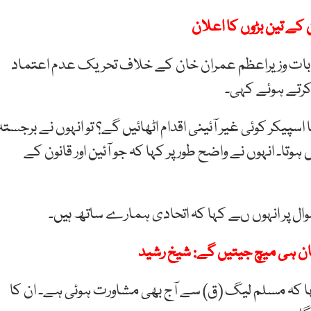
ہ بات وزیراعظم عمران خان کے خلاف تحریک عدم اعتماد
کرتے ہوئے کہی۔
یکر کوئی غیر آئینی اقدام اٹھائیں گے؟ تو انہوں نے برجستہ
ں ہوتا۔ انہوں نے واضح طور پر کہا کہ جو آئین اور قانون کے
سوال پر انہوں ںے کہا کہ اتحادی ہمارے ساتھ ہیں۔
خان ہی میچ جیتیں گے: شیخ رشید
ا کہ مسلم لیگ (ق) سے آج بھی مشاورت ہوئی ہے۔ ان کا