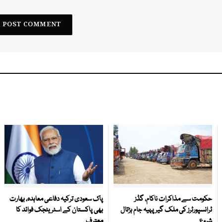
حکومت سے مذاکرات ناکام، گڈز
پاک سعودی ترکیہ دفاعی معاہدہ، بھارت
ٹرانسپورٹرز کی ملک گیر پہیہ جام ہڑتال
بھی پاکستان کے اسٹریٹجک فوائد کا
شروع
معترف