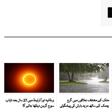
ملک کے مختلف علاقوں میں گرج
برطانیہ اور آئرلینڈ میں 27 سال بعد نایاب
چمک کے ساتھ مزید بارش کی پیشگوئی
سورج گرہن دیکھا جائے گا