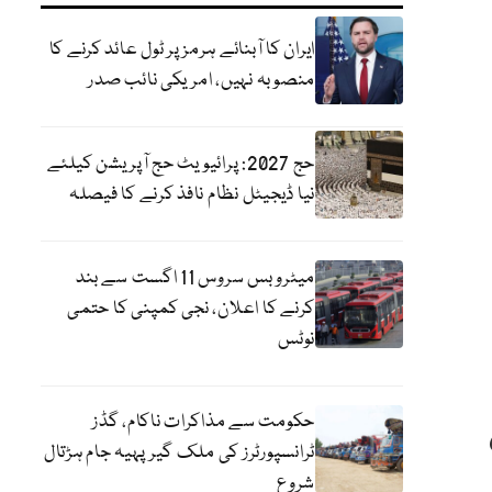
ایران کا آبنائے ہرمز پر ٹول عائد کرنے کا
منصوبہ نہیں، امریکی نائب صدر
حج 2027: پرائیویٹ حج آپریشن کیلئے
نیا ڈیجیٹل نظام نافذ کرنے کا فیصلہ
میٹرو بس سروس 11 اگست سے بند
کرنے کا اعلان، نجی کمپنی کا حتمی
نوٹس
حکومت سے مذاکرات ناکام، گڈز
ٹرانسپورٹرز کی ملک گیر پہیہ جام ہڑتال
شروع