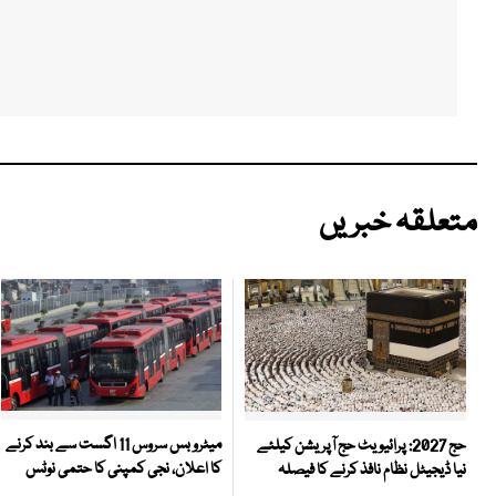
متعلقہ خبریں
میٹرو بس سروس 11 اگست سے بند کرنے
حج 2027: پرائیویٹ حج آپریشن کیلئے
کا اعلان، نجی کمپنی کا حتمی نوٹس
نیا ڈیجیٹل نظام نافذ کرنے کا فیصلہ