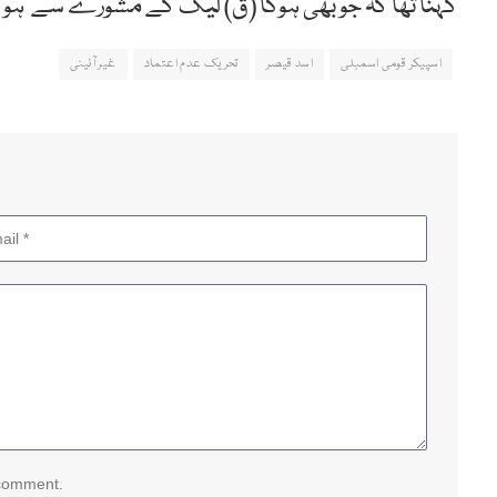
کہنا تھا کہ جو بھی ہوگا (ق) لیگ کے مشورے سے ہو گ
اسپیکر قومی اسمبلی
اسد قیصر
تحریک عدم اعتماد
غیر آئینی
 comment.