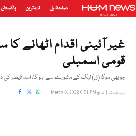
صفحۂ اول
تازہ ترین
پاکستان
8 Aug, 2026
غیر آئینی اقدام اٹھانے کا س
قومی اسمبلی
جو بھی ہوگا (ق) لیگ کے مشورے سے ہو گا، اسد قیصر کی ذر
|
شائع
March 8, 2022 6:51 PM
ویب ڈیسک