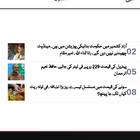
آزاد کشمیر میں حکومت بنانیکی پوزیشن میں ہیں ، مینڈیٹ
3
02
چھیننے نہیں دیں گے ، رانا ثناء اللہ ، امیر مقام
پیٹرول کی قیمت 228 روپے فی لیٹر کی جائے، حافظ نعیم
6
05
الرحمان
سونے کی قیمت میں مسلسل تیسرے روز بڑا اضافہ ، فی تولہ ریٹ
9
08
کہاں تک جا پہنچا؟