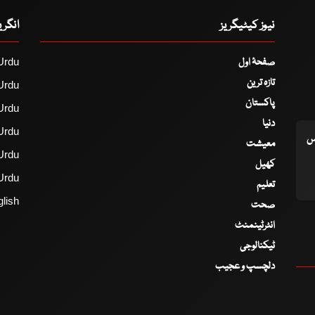
نیوز کیٹیگریز
انگر
صفحۂ اول
Urdu
تازہ ترین
Urdu
پاکستان
Urdu
دنیا
Urdu
اس
معیشت
Urdu
کھیل
Urdu
تعلیم
lish
صحت
انٹرٹینمنٹ
ٹیکنالوجی
دلچسپ و عجیب