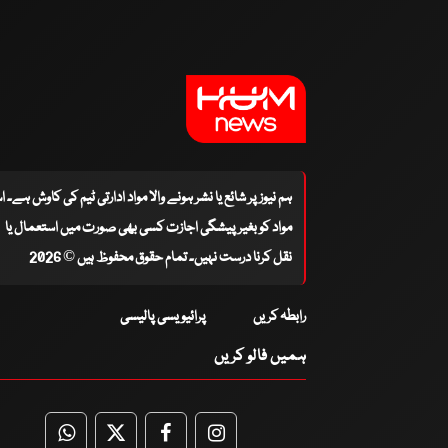
ہم نیوز پر شائع یا نشر ہونے والا مواد ادارتی ٹیم کی کاوش ہے۔ 
مواد کو بغیر پیشگی اجازت کسی بھی صورت میں استعمال یا
نقل کرنا درست نہیں۔ تمام حقوق محفوظ ہیں © 2026
رابطہ کریں
پرائیویسی پالیسی
ہمیں فالو کریں
WhatsApp
Twitter
Facebook
Facebook