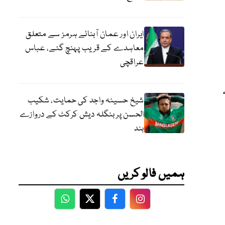
ایران اور عمان آبنائے ہرمز سے متعلق
معاہدے کے قریب پہنچ گئے، عباس
عراقچی
شیخ حسینہ واجد کی حمایت، شکیب
الحسن پر بنگلہ دیش کرکٹ کے دروازے
بند
ہمیں فالو کریں
WhatsApp
Twitter
Facebook
Facebook