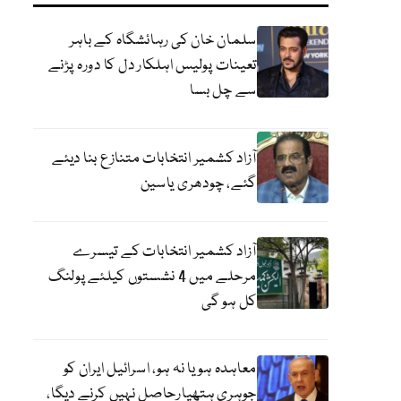
سلمان خان کی رہائشگاہ کے باہر
تعینات پولیس اہلکار دل کا دورہ پڑنے
سے چل بسا
آزاد کشمیر انتخابات متنازع بنا دیئے
گئے، چودھری یاسین
آزاد کشمیر انتخابات کے تیسرے
مرحلے میں 4 نشستوں کیلئے پولنگ
کل ہو گی
معاہدہ ہو یا نہ ہو، اسرائیل ایران کو
جوہری ہتھیارحاصل نہیں کرنے دیگا،