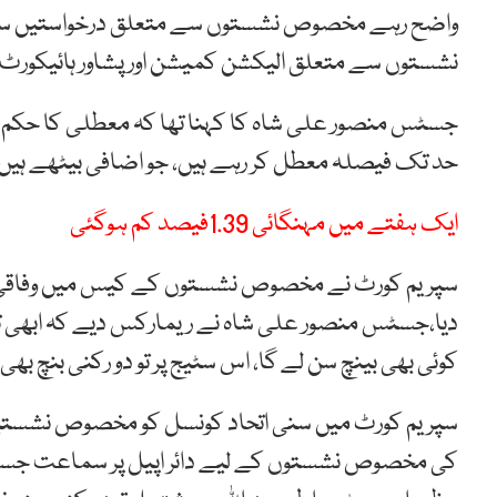
واضح رہے مخصوص نشستوں سے متعلق درخواستیں سم
نشستوں سے متعلق الیکشن کمیشن اورپشاور ہائیکورٹ
جسٹس منصور علی شاہ کا کہنا تھا کہ معطلی کا ح
حد تک فیصلہ معطل کر رہے ہیں، جو اضافی بیٹھے ہیں ان
ایک ہفتے میں مہنگائی 1.39فیصد کم ہوگئی
سپریم کورٹ نے مخصوص نشستوں کے کیس میں وفاقی ح
دیا،جسٹس منصور علی شاہ نے ریمارکس دیے کہ ابھی تو ا
کوئی بھی بینچ سن لے گا، اس سٹیج پر تو دو رکنی بنچ ب
سپریم کورٹ میں سنی اتحاد کونسل کو مخصوص نشستی
کی مخصوص نشستوں کے لیے دائر اپیل پر سماعت ج