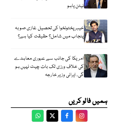
نیتن یاہو
خیبر پختونخوا کی تحصیل غازی صوبہ
پنجاب میں شامل؟ حقیقت کیا ہے؟
امریکا کی جانب سے عبوری معاہدے
کی خلاف ورزی تک بات چیت نہیں ہو
گی، ایرانی وزیر خارجہ
ہمیں فالو کریں
WhatsApp
Twitter
Facebook
Facebook