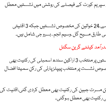
نے سپریم کورٹ کے فیصلے کی روشنی میں نشستیں معطل
حکومتی اتحاد کے معطل ہونےوالے ارکان کی تعداد 27ہے،24 خواتین کی مخصوص نشستیں جبکہ 3 اقلیتی
ی طارق مسیح گل ،وسیم انجم ، بسرو جی شامل ہیں۔
عملدرآمد کیلئے گرین سگنل
یاد رہے اس سے قبل الیکشن کمیشن نے مخصوص نشستوں پر منتخب 3 اراکین سندھ اسمبلی کی رکنیت بھی
وص نشست پر منتخب پیپلز پارٹی کی رکن سمیتا افضال
کن مسرت جبین کی رکنیت بھی معطل کردی گئی،اقلیت کی
کی رکنیت بھی معطل ہوگئی۔