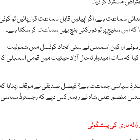
عتراض مسترد کر دیا۔
ئی سماعت ہے، اگر اپیلیں قابل سماعت قرار پائیں تو کوئی
کہ اس سٹیج پر تو دو رکنی بنچ بھی سماعت کر سکتا ہے۔
 ہوئے اراکین اسمبلی نے سنی اتحاد کونسل میں شمولیت
ا کہ سات امیدوار تاحال آزاد حیثیت میں قومی اسمبلی کا
رجسٹرڈ سیاسی جماعت ہے؟ فیصل صدیقی نے موقف اپنایا کہ
ٹس منصور علی شاہ نے ریمارکس دیے کہ رجسٹرڈ سیاسی
الہ باری کی پیشگوئی