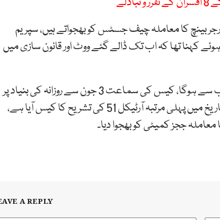
ر بینچ کا معاملہ چیف جسٹس کو بھجواتے ہیں، سپریم
ئے کہنا تھا کہ اب تک ڈالے گئے ووٹ اور قانون سازی میں
سپریم کورٹ کے حکم کا اطلاق ماضی سے نہیں بلکہ اب سے ہوگا، کیس کی سماعت 3 جون سے روزانہ کی بنیاد پر
ہوگی، جسٹس منصور علی شاہ کا کہنا تھا کہ عدالتی تاریخ میں پہلی مرتبہ آرٹیکل 51 کی تشریح کا کیس آیا ہے،
ملہ ججز کمیٹی کو بھجوا دیا۔
EAVE A REPLY