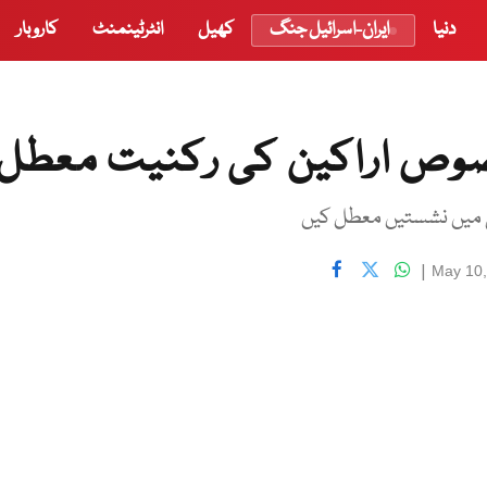
دنیا
ایران-اسرائیل جنگ
کھیل
انٹرٹینمنٹ
کاروبار
 میں نشستیں معطل کیں
|
May 10,