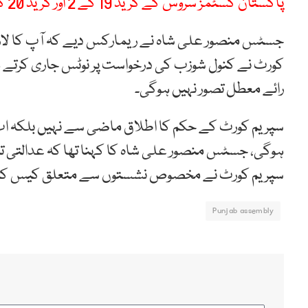
پاکستان کسٹمز سروس کے گریڈ 19 کے 2 اور گریڈ 20 کے 8 افسران کے تقرر و تبادلے
جسٹس منصور علی شاہ نے ریمارکس دیے کہ آپ کا لارج
کورٹ نے کنول شوزب کی درخواست پر نوٹس جاری کرتے ہو
رائے معطل تصور نہیں ہوگی۔
سپریم کورٹ نے مخصوص نشستوں سے متعلق کیس کا معا
Punjab assembly