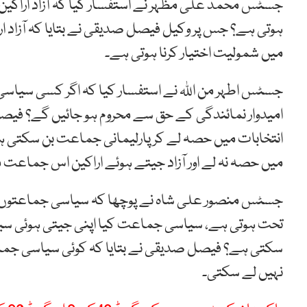
جسٹس محمد علی مظہر نے استفسار کیا کہ آزاد اراکین
ہوتی ہے؟ جس پر وکیل فیصل صدیقی نے بتایا کہ آزاد 
میں شمولیت اختیار کرنا ہوتی ہے۔
جسٹس اطہر من اللہ نے استفسار کیا کہ اگر کسی سیاس
امیدوار نمائندگی کے حق سے محروم ہو جائیں گے؟ فی
انتخابات میں حصہ لے کر پارلیمانی جماعت بن سکتی 
میں حصہ نہ لے اور آزاد جیتے ہوئے اراکین اس جماعت م
جسٹس منصور علی شاہ نے پوچھا کہ سیاسی جماعتوں
تحت ہوتی ہے، سیاسی جماعت کیا اپنی جیتی ہوئی سی
سکتی ہے؟ فیصل صدیقی نے بتایا کہ کوئی سیاسی 
نہیں لے سکتی۔