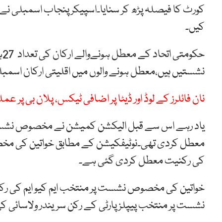
کورٹ کا فیصلہ پڑھ کر سنایا۔اسپیکر پنجاب اسمبلی 
کیں۔
نشستیں ہیں،معطل ہونے والوں میں اقلیتی ارکان اسمبل
نان فائلرز کے لوڈ اور ڈیٹا پر اضافی ٹیکس، پلان بی پر 
معطل کردی تھی۔نوٹیفکیشن کے مطابق خواتین کی مخص
کی رکنیت معطل کردی گئی ہے۔
خواتین کی مخصوص نشست پر منتخب ایم کیو ایم کی ر
نشست پر منتخب پیپلز پارٹی کے رکن سریندر ولاسائی 