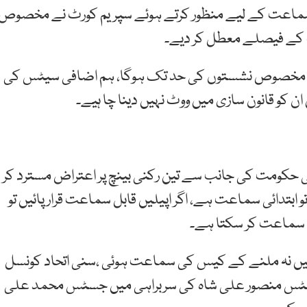
اعت کے لیے منظور کرتے ہوئے سپریم کورٹ نے مخصوص
 کے فیصلے معطل کر دیے۔
کم مخصوص نشستوں کی حد تک ہوگا، ہم اضافی سیٹس کی
 کو قانون سازی میں ووٹ نہیں دینا چا ہیے۔
کومت کی جانب سے تین رکنی بینچ پر اعتراض مسترد کر
بتدائی سماعت ہے، اگر اپیلیں قابل سماعت قرار پائیں تو
ھی سماعت کر سکتا ہے۔
ں نہ ملنے کے کیس کی سماعت ہوئی ،سنی اتحاد کونسل
سٹس منصور علی شاہ کی سربراہی میں جسٹس محمد علی