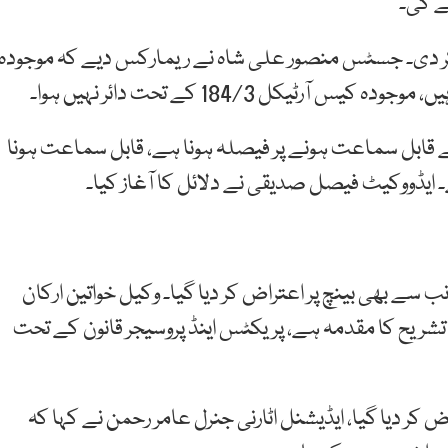
ے کی۔
کر دی۔ جسٹس منصور علی شاہ نے ریمارکس دیے کہ موجودہ
ے قابل سماعت ہونے پر فیصلہ ہونا ہے، قابل سماعت ہونا
ے۔ ایڈووکیٹ فیصل صدیقی نے دلائل کا آغاز کیا۔
سے بھی بینچ پر اعتراض کر دیا گیا۔ وکیل خواتین ارکان
نے عدالت کو بتایا کہ یہ آئین کے آرٹیکل 51 کی تشریح کا مقدمہ ہے، پریکٹس اینڈ پروسیجر قانون کے تحت
کر دیا گیا، ایڈیشنل اٹارنی جنرل عامر رحمن نے کہا کہ