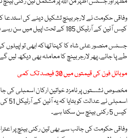
مظہر اور جسٹس اطہر من اللہ پر مشتمل تین رکنی بینچ ن
وفاقی حکومت نے لارجر بینچ تشکیل دینے کی استدعا 
کیس آئین کے آرٹیکل 185 کے تحت اپیل میں سن رہے ہیں، موجودہ کیس آرٹیکل 184/3 کے تحت دائر نہیں ہوا۔
جسٹس منصور علی شاہ کا کہنا تھاکہ ابھی تو اپیلوں ک
طے پا جائے، پھر لارجر بینچ کا معاملہ بھی دیکھ لیں گ
موبائل فون کی قیمتوں میں 30 فیصد تک کمی
مخصوص نشستوں پر نامزد خواتین ارکان اسمبلی کی جانب 
اسمبلی 
کیس 5 رکنی بینچ سن سکتا ہے۔
وفاقی حکومت کی جانب سے بھی تین رکنی بینچ پر اعتراض 