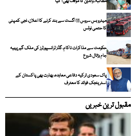
مطالبہ، والدین کا موقف بھی آ گیا
میٹرو بس سروس 11 اگست سے بند کرنے کا اعلان، نجی کمپنی
کا حتمی نوٹس
حکومت سے مذاکرات ناکام، گڈز ٹرانسپورٹرز کی ملک گیر پہیہ
جام ہڑتال شروع
پاک سعودی ترکیہ دفاعی معاہدہ، بھارت بھی پاکستان کے
اسٹریٹجک فوائد کا معترف
مقبول ترین خبریں