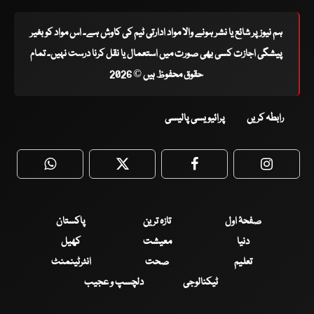
ہم نیوز پر شائع یا نشر ہونے والا مواد ادارتی ٹیم کی کاوش ہے۔ اس مواد کو بغیر
پیشگی اجازت کسی بھی صورت میں استعمال یا نقل کرنا درست نہیں۔ تمام
حقوق محفوظ ہیں © 2026
رابطہ کریں
پرائیویسی پالیسی
WhatsApp
Twitter
Facebook
Faceboo
صفحۂ اول
تازہ ترین
پاکستان
دنیا
معیشت
کھیل
تعلیم
صحت
انٹرٹینمنٹ
ٹیکنالوجی
دلچسپ و عجیب