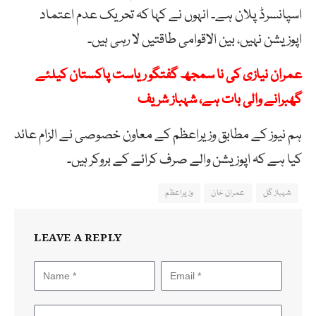
اسپانسرڈ پلان ہے۔ انہوں نے کہا کہ تحریک عدم اعتماد
اپوزیشن نہیں، بین الاقوامی طاقتیں لا رہی ہیں۔
عمران نیازی کی نا سمجھ گفتگو ریاست پاکستان کیلئے
گھبرانے والی بات ہے، شہباز شریف
ہم نیوز کے مطابق وزیراعظم کے معاون خصوصی نے الزام عائد
کیا ہے کہ اپوزیشن والے صرف کرائے کے بروکر ہیں۔
شہباز گل
عمران خان
وزیراعظم
LEAVE A REPLY