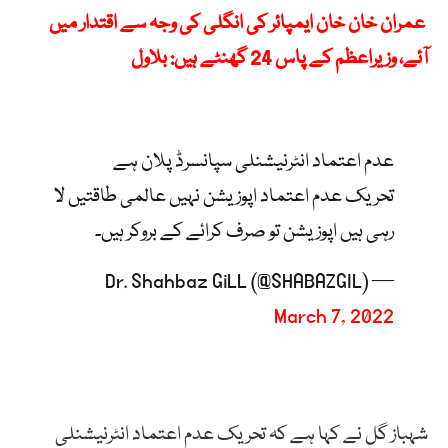
عمران خان خان ایمپائر کی انگلی کی وجہ سے اقتدار میں
آئے، وزیراعظم کے پاس 24 گھنٹے ہیں: بلاول
عدم اعتماد انٹرنیشنلی سپانسرڈ پلان ہے
تحریک عدم اعتماد اپوزیشن نہیں عالمی طاقتیں لا
رہی ہیں اپوزیشن تو صرف کرائے کے بروکر ہیں۔
— Dr. Shahbaz GiLL (@SHABAZGIL)
March 7, 2022
شہباز گل نے کہا ہے کہ تحریک عدم اعتماد انٹرنیشنلی