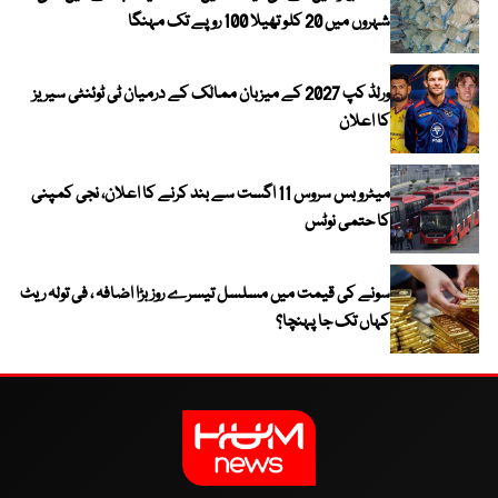
شہروں میں 20 کلو تھیلا 100 روپے تک مہنگا
ورلڈ کپ 2027 کے میزبان ممالک کے درمیان ٹی ٹوئنٹی سیریز
کا اعلان
میٹرو بس سروس 11 اگست سے بند کرنے کا اعلان، نجی کمپنی
کا حتمی نوٹس
سونے کی قیمت میں مسلسل تیسرے روز بڑا اضافہ ، فی تولہ ریٹ
کہاں تک جا پہنچا؟