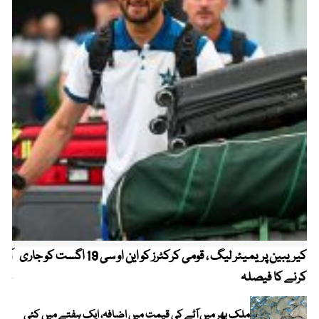
کیریبین پریمیئر لیگ ، قومی کرکٹرز کو این او سی 19 اگست کو جاری
آز
کرنے کا فیصلہ
چھی
ملک بھر میں آٹے کی قیمت میں اضافہ، ایک ہفتے میں کئی