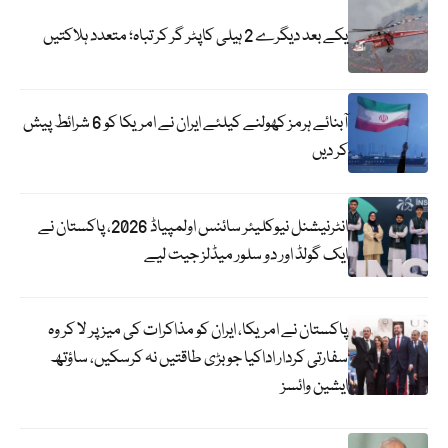
یکے بعد دیگرے 2 ہیلی کاپٹر گر کر تباہ؛ متعدد ہلاکتیں
آبنائے ہرمز کھولنے کیلئے ایران نے امریکا کو 6 شرائط پیش
کر دیں
انٹرنیشنل نیوکلیئر سائنس اولمپیاڈ 2026، پاکستان نے
ایک گولڈ اور دو سلور میڈلز جیت لیے
پاکستان نے امریکا، ایران کو مذاکرات کی میز پر لا کر وہ
سفارتی کردار اداکیا جو بڑی طاقتیں نہ کرسکیں، ساؤتھ
ایشین وائسز