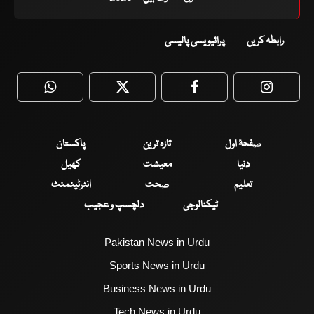
رابطہ کریں
پرائیویسی پالیسی
WhatsApp
Twitter
Facebook
Faceboo
صفحۂ اول
تازہ ترین
پاکستان
دنیا
معیشت
کھیل
تعلیم
صحت
انٹرٹینمنٹ
ٹیکنالوجی
دلچسپ و عجیب
Pakistan News in Urdu
Sports News in Urdu
Business News in Urdu
Tech News in Urdu