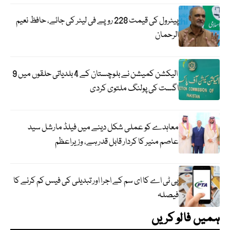
پیٹرول کی قیمت 228 روپے فی لیٹر کی جائے، حافظ نعیم
الرحمان
الیکشن کمیشن نے بلوچستان کے 4 بلدیاتی حلقوں میں 9
اگست کی پولنگ ملتوی کردی
معاہدے کو عملی شکل دینے میں فیلڈ مارشل سید
عاصم منیر کا کردار قابل قدر ہے، وزیراعظم
پی ٹی اے کا ای سم کے اجرا اور تبدیلی کی فیس کم کرنے کا
فیصلہ
ہمیں فالو کریں