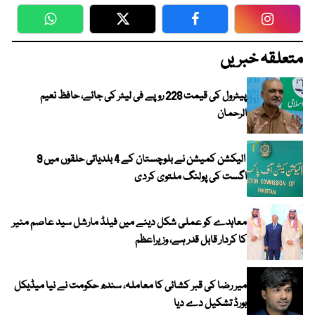
WhatsApp
Twitter
Facebook
Faceboo
متعلقہ خبریں
پیٹرول کی قیمت 228 روپے فی لیٹر کی جائے، حافظ نعیم
الرحمان
الیکشن کمیشن نے بلوچستان کے 4 بلدیاتی حلقوں میں 9
اگست کی پولنگ ملتوی کردی
معاہدے کو عملی شکل دینے میں فیلڈ مارشل سید عاصم منیر
کا کردار قابل قدر ہے، وزیراعظم
میر رضا کی قبر کشائی کا معاملہ، سندھ حکومت نے نیا میڈیکل
بورڈ تشکیل دے دیا