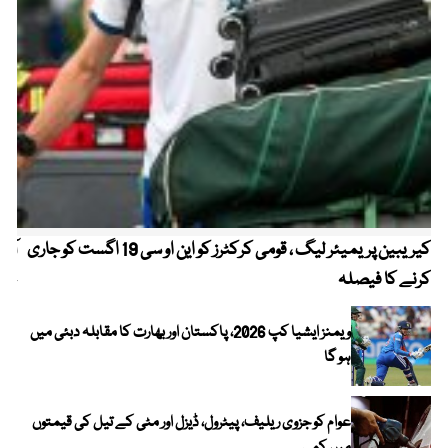
کیریبین پریمیئر لیگ ، قومی کرکٹرز کو این او سی 19 اگست کو جاری
آز
کرنے کا فیصلہ
چھی
ویمنز ایشیا کپ 2026، پاکستان اور بھارت کا مقابلہ دبئی میں
ہو گا
عوام کو جزوی ریلیف، پیٹرول، ڈیزل اور مٹی کے تیل کی قیمتوں