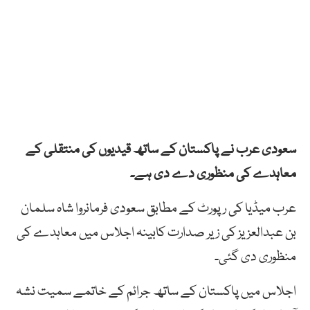
سعودی
عرب
نے
پاکستان
کے
ساتھ
قیدیوں
کی
منتقلی
کے
معاہدے
کی
منظوری
دے
دی
ہے۔
عرب میڈیا کی رپورٹ کے مطابق سعودی
فرمانروا
شاہ
سلمان
بن
عبدالعزیز
کی
زیر
صدارت
کابینہ
اجلاس
میں
معاہدے
کی
منظوری
دی
گئی۔
اجلاس
میں
پاکستان
کے
ساتھ
جرائم
کے
خاتمے
سمیت
نشہ