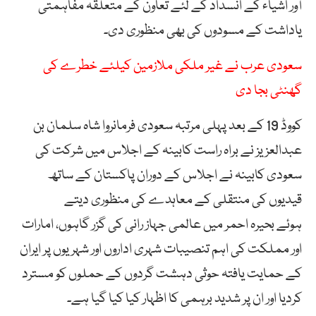
آور
اشیاء
کے
انسداد
کے
لئے
تعاون
کے
متعلقہ
مفاہمتی
یاداشت
کے
مسودوں
کی
بھی
منظوری
دی۔
سعودی عرب نے غیر ملکی ملازمین کیلئے خطرے کی
گھنٹی بجا دی
کووڈ
19 کے
بعد
پہلی
مرتبہ
سعودی
فرمانروا
شاہ
سلمان
بن
عبدالعزیز
نے
براہ
راست
کابینہ
کے
اجلاس
میں
شرکت
کی
سعودی
کابینہ
نے
اجلاس
کے
دوران
پاکستان
کے
ساتھ
قیدیوں
کی
منتقلی
کے
معاہدے
کی
منظوری
دیتے
ہوئے
بحیرہ
احمر
میں
عالمی
جہاز
رانی
کی
گزر
گاہوں،
امارات
اور
مملکت
کی
اہم
تنصیبات
شہری
اداروں
اور
شہریوں
پر
ایران
کے
حمایت
یافتہ
حوثی
دہشت
گردوں
کے
حملوں
کو
مسترد
کردیا
اور
ان
پر
شدید
برہمی
کا
اظہار
کیا
کیا
گیا
ہے۔