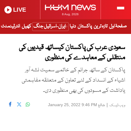
LIVE
8 Aug, 2026
صفحۂ اول
تازہ ترین
پاکستان
دنیا
ایران-اسرائیل جنگ
کھیل
انٹرٹینمنٹ
سعودی عرب کی پاکستان کیساتھ قیدیوں کی
منتقلی کے معاہدے کی منظوری
پاکستان کے ساتھ جرائم کے خاتمے سمیت نشہ آور
اشیاء کے انسداد کے لئے تعاون کے متعلقہ مفاہمتی
یاداشت کے مسودوں کی بھی منظوری دی۔
|
شائع
January 25, 2022 9:46 PM
ویب ڈیسک