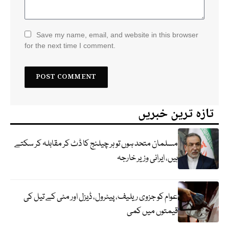
Save my name, email, and website in this browser
for the next time I comment.
تازہ ترین خبریں
مسلمان متحد ہوں تو ہر چیلنج کا ڈٹ کر مقابلہ کر سکتے
ہیں، ایرانی وزیر خارجہ
عوام کو جزوی ریلیف، پیٹرول، ڈیزل اور مٹی کے تیل کی
قیمتوں میں کمی