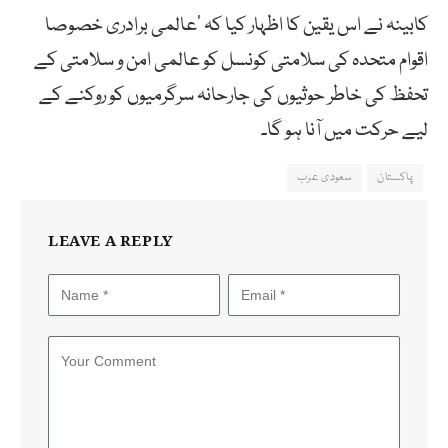
کابینہ
نے
اس
یقین
کا
اظہار
کیا
کہ
’
عالمی
برادری
خصوصا
اقوام
متحدہ
کی
سلامتی
کونسل
کو
عالمی
امن
و
سلامتی
کے
تحفظ
کی
خاطر
حوثیوں
کی
جارحانہ
سرگرمیوں
کو
روکنے
کے
لیے
حرکت
میں
آنا
ہو گا۔
پاکستان
سعودی عرب
LEAVE A REPLY