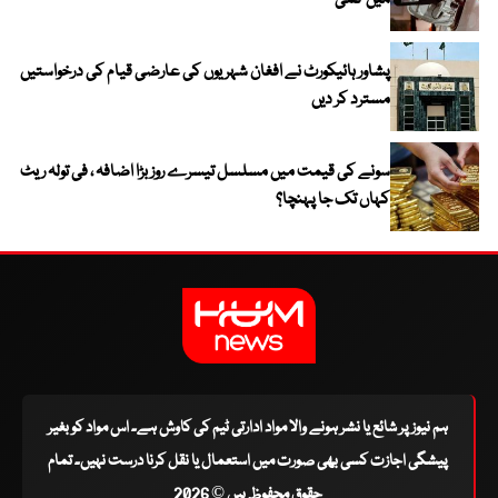
میں کمی
پشاور ہائیکورٹ نے افغان شہریوں کی عارضی قیام کی درخواستیں
مسترد کر دیں
سونے کی قیمت میں مسلسل تیسرے روز بڑا اضافہ ، فی تولہ ریٹ
کہاں تک جا پہنچا؟
ہم نیوز پر شائع یا نشر ہونے والا مواد ادارتی ٹیم کی کاوش ہے۔ اس مواد کو بغیر
پیشگی اجازت کسی بھی صورت میں استعمال یا نقل کرنا درست نہیں۔ تمام
حقوق محفوظ ہیں © 2026