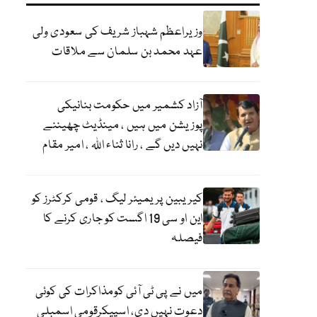
وزیراعظم شہباز شریف کی سعودی ولی
عہد محمد بن سلمان سے ملاقات
آزاد کشمیر میں حکومت بنانیکی
پوزیشن میں ہیں ، مینڈیٹ چھیننے
نہیں دیں گے ، رانا ثناء اللہ ، امیر مقام
کیریبین پریمیئر لیگ ، قومی کرکٹرز کو
این او سی 19 اگست کو جاری کرنے کا
فیصلہ
میں نے پی ٹی آئی کومذاکرات کی کوئی
دعوت نہیں دی، اسپیکرقومی اسمبلی