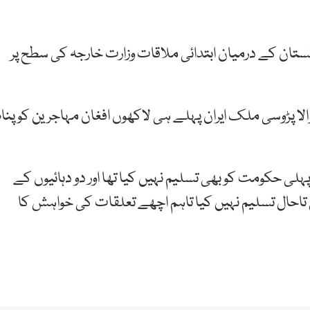
انستان کے درمیان ابتدائی ملاقات وزارت خارجہ کی سطح پر
 سرحد رکھنے والا پڑوسی ملک ایران پہلے ہی لاکھوں افغان مہاجرین کو پناہ
19 سے 2001 تک طالبان کی پہلی حکومت کو بھی تسلیم نہیں کیا تھا اور دو دہائیوں کے
ی تاحال تسلیم نہیں کیا تاہم اچھے تعلقات کی خواہش کا