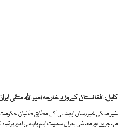
کابل: افغانستان کے وزیر خارجہ امیر اللہ متقی ایر
غیر ملکی خبر رساں ایجنسی کے مطابق طالبان حکومت کے 
مہاجرین اور معاشی بحران سمیت اہم باہمی امور پر تبادل