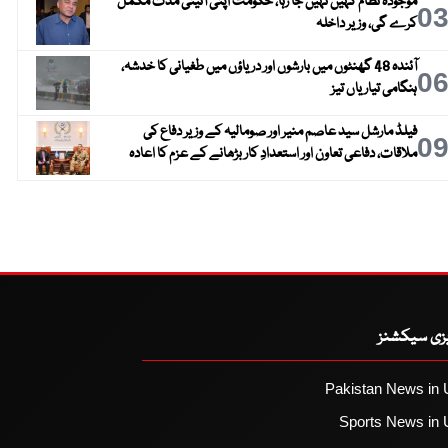
موجودہ نظام کہیں نہیں جا رہا، حکومت اپنی آئینی مدت مکمل
0
کرے گی، وزیر داخلہ
آئندہ 48 گھنٹوں میں بارشوں اور دریاؤں میں طغیانی کا خدشہ،
0
ہنگامی تیاریاں تیز
فیلڈ مارشل سید عاصم منیر اور صومالیہ کے وزیر دفاع کی
0
ملاقات، دفاعی تعاون اور استعدادِ کار بڑھانے کے عزم کا اعادہ
یزی سیکشنز
Pakistan News in 
Sports News in 