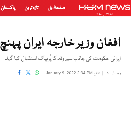
صفحۂ اول
تازہ ترین
پاکستان
7 Aug, 2026
افغان وزیر خارجہ ایران پہنچ
ایرانی حکومت کی جانب سے وفد کا پُرتپاک استقبال کیا گیا۔
|
شائع
January 9, 2022 2:34 PM
ویب ڈیسک