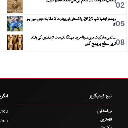
پنجاب حکومت نے گندم کی نئی قیمت مقرر کردی
3
02
ویمنز ایشیا کپ 2026، پاکستان اور بھارت کا مقابلہ دبئی میں ہو
6
05
گا
عالمی مارکیٹ میں سونا مزید مہنگا ، قیمت 7 ہفتوں کی بلند
9
08
ترین سطح پر پہنچ گئی
نیوز کیٹیگریز
انگر
صفحۂ اول
Urdu
تازہ ترین
Urdu
پاکستان