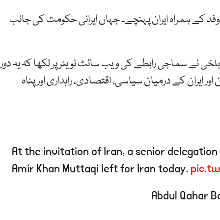
ی وفد کے ہمراہ ایران پہنچے۔ جہاں ایرانی حکومت کی جانب
خی نے سماجی رابطے کی ویب سائٹ ٹویٹر پر لکھا کہ یہ دورہ
ور ایران کے درمیان سیاسی، اقتصادی، راہداری اور پناہ
At the invitation of Iran, a senior delegatio
Amir Khan Muttaqi left for Iran today.
pic.t