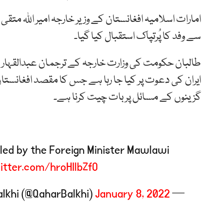
امارات اسلامیہ افغانستان کے وزیر خارجہ امیر اللہ متق
سے وفد کا پُرتپاک استقبال کیا گیا۔
طالبان حکومت کی وزارت خارجہ کے ترجمان عبدالقہار بل
ایران کی دعوت پر کیا جا رہا ہے جس کا مقصد افغانستان ا
گزینوں کے مسائل پر بات چیت کرنا ہے۔
n led by the Foreign Minister Mawlawi
witter.com/hroHIlbZfO
January 8, 2022
— Abdul Qahar Balkhi (@QaharBalkhi)