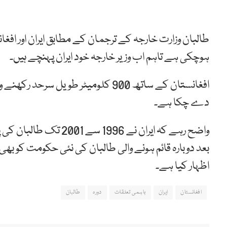
طالبان وزارت خارجہ کے ترجمان کے مطابق ایران اور افغ
ہوچکی ہے تاہم اب وزیر خارجہ خود ایران پہنچے ہیں۔
افغانستان کے ساتھ 900 کلومیٹر طویل
دے چکا ہے۔
واضح رہے کہ ایران نے 96
بعد دوبارہ قائم ہونے والی طالبان کی نئی حکومت کو بھ
اظہار کیا ہے۔
افغانستان
ایران
باہمی تعلقات
دورہ
طالبان