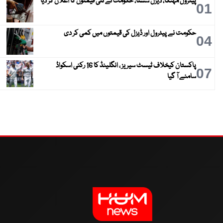
پیٹرول مہنگا، ڈیزل سستا، حکومت نے نئی قیمتوں کا اعلان کر دیا
01
حکومت نے پیٹرول اور ڈیزل کی قیمتوں میں کمی کر دی
04
پاکستان کیخلاف ٹیسٹ سیریز ، انگلینڈ کا 16 رکنی اسکواڈ
07
سامنے آ گیا