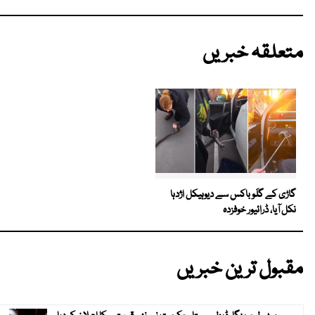
متعلقہ خبریں
گاڑی کے گلَو باکس سے دیوہیکل اژدہا
نکل آیا، ڈرائیور خوفزدہ
مقبول ترین خبریں