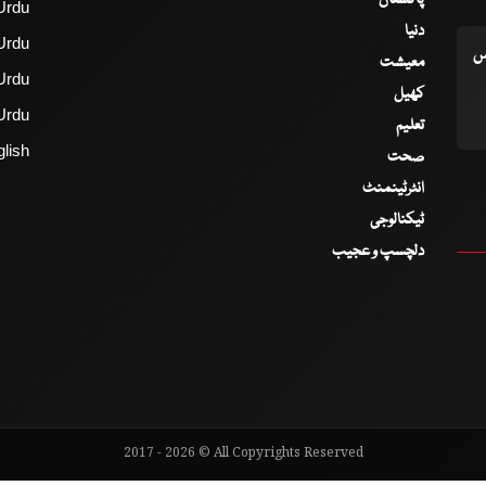
Urdu
دنیا
Urdu
اس
معیشت
Urdu
کھیل
Urdu
تعلیم
lish
صحت
انٹرٹینمنٹ
ٹیکنالوجی
دلچسپ و عجیب
2017 - 2026 © All Copyrights Reserved