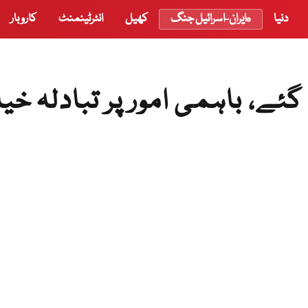
دنیا
ایران-اسرائیل جنگ
کھیل
انٹرٹینمنٹ
کاروبار
 گئے، باہمی امور پر تبادلہ خی