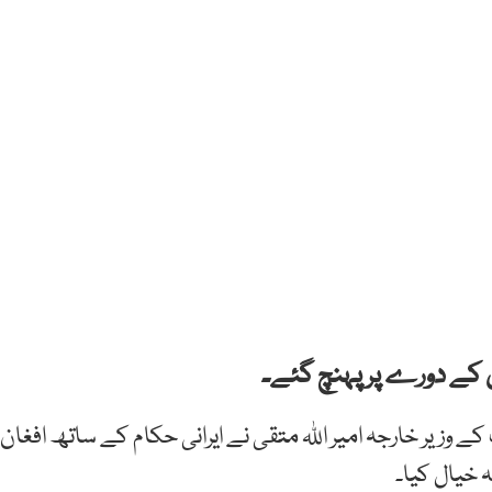
ان کے دورے پر پہنچ گئے۔
وزیر خارجہ امیر اللہ متقی نے ایرانی حکام کے ساتھ افغان
ہ خیال کیا۔