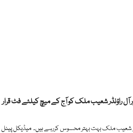
آل راؤنڈر شعیب ملک کو آج کے میچ کیلئے فٹ قرار
اور شعیب ملک بہت بہتر محسوس کررہے ہیں۔ میڈیکل پینل