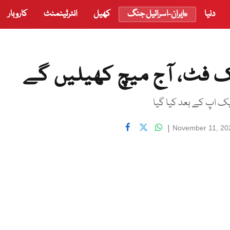
دنیا
ایران-اسرائیل جنگ
کھیل
انٹرٹینمنٹ
کاروبار
 فٹ، آج میچ کھیلیں گے
 اپ کے بعد کیا گیا
|
November 11, 20