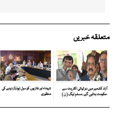
متعلقہ خبریں
شہداء اور غازیوں کو سول ایوارڈز دینے کی
آزاد کشمیر میں دو تہائی اکثریت سے
منظوری
حکومت بنائیں گے ، مسلم لیگ ( ن )