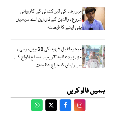
میر رضا کی قبر کشائی کی کارروائی
شروع ، والدین کے ڈی این اے سیمپل
بھی لینے کا فیصلہ
میجر طفیل شہید کی 68 ویں برسی ،
مزار پر دعائیہ تقریب ، مسلح افواج کے
سربراہان کا خراج عقیدت
ہمیں فالو کریں
WhatsApp
Twitter
Facebook
Facebook