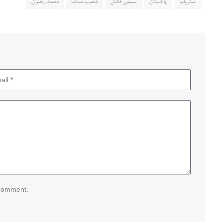
آسٹریلیا
پاکستان
سیمی فائنل
شعیب ملک
محمد رضوان
 comment.