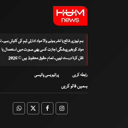
ہم نیوز پر شائع یا نشر ہونے والا مواد ادارتی ٹیم کی کاوش ہے۔ 
مواد کو بغیر پیشگی اجازت کسی بھی صورت میں استعمال یا
نقل کرنا درست نہیں۔ تمام حقوق محفوظ ہیں © 2026
رابطہ کریں
پرائیویسی پالیسی
ہمیں فالو کریں
WhatsApp
Twitter
Facebook
Facebook