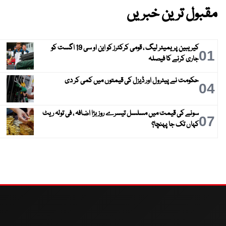
مقبول ترین خبریں
کیریبین پریمیئر لیگ ، قومی کرکٹرز کو این او سی 19 اگست کو
01
جاری کرنے کا فیصلہ
حکومت نے پیٹرول اور ڈیزل کی قیمتوں میں کمی کر دی
04
سونے کی قیمت میں مسلسل تیسرے روز بڑا اضافہ ، فی تولہ ریٹ
07
کہاں تک جا پہنچا؟