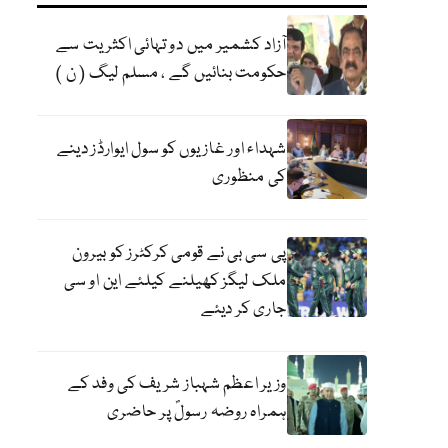
آزاد کشمیر میں دو تہائی اکثریت سے
حکومت بنائیں گے ، مسلم لیگ ( ن )
شہداء اور غازیوں کو سول ایوارڈز دینے
کی منظوری
پی سی بی نے قومی کرکٹرز کو بیرون
ملک لیگز کھیلنے کیلئے این او سی
جاری کر دیئے
وزیر اعظم شہباز شریف کی وفد کے
ہمراہ روضہ رسولؐ پر حاضری