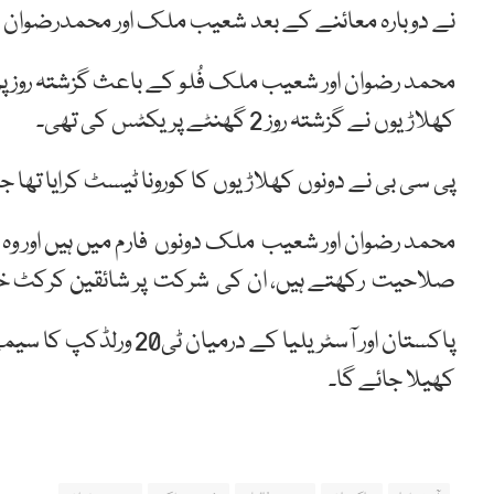
نے دوبارہ معائنے کے بعد شعیب ملک اور محمدرضوان 
محمد رضوان اور شعیب ملک فُلو کے باعث گزشتہ روز 
کھلاڑیوں نے گزشتہ روز 2 گھنٹے پریکٹس کی تھی۔
پی سی بی نے دونوں کھلاڑیوں کا کورونا ٹیسٹ کرایا تھا 
محمد رضوان اور شعیب ملک دونوں فارم میں ہیں اور وہ
صلاحیت رکھتے ہیں، ان کی شرکت پر شائقین کرکٹ خوش
کھیلا جائے گا۔