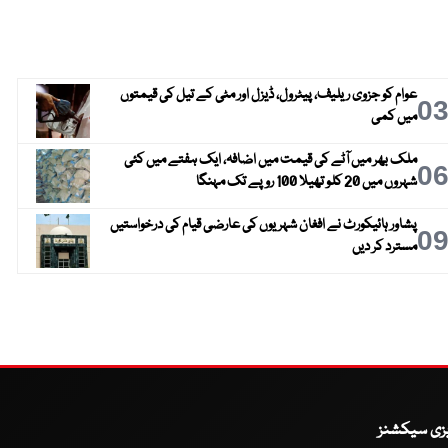
عوام کو جزوی ریلیف، پیٹرول، ڈیزل اور مٹی کے تیل کی قیمتوں
0
میں کمی
ملک بھر میں آٹے کی قیمت میں اضافہ، ایک ہفتے میں کئی
0
شہروں میں 20 کلو تھیلا 100 روپے تک مہنگا
پشاور ہائیکورٹ نے افغان شہریوں کی عارضی قیام کی درخواستیں
0
مسترد کر دیں
یزی سیکشنز