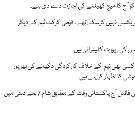
کو آج کا میچ کھیلنے کی اجازت دے دی ہے۔
پریکٹس نہیں کرسکے تھے۔ قومی کرکٹ ٹیم کے دیگر
جس کی رپورٹ کلیئرآئی ہیں۔
 کسی بھی ٹیم کے خلاف کارکردگی دکھانے کی بھرپور
ی کا اظہار کررہے ہیں۔
پاکستان اور آسٹریلیا کے درمیان ٹی20 ورلڈکپ کا سیمی فائنل آج پاکستانی وقت کے مطابق شام 7 بجے دبئی میں