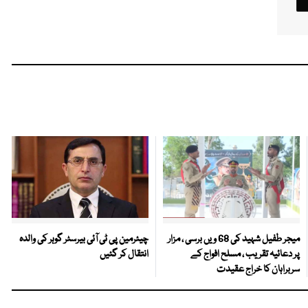
میجر طفیل شہید کی 68 ویں برسی ، مزار
چیئرمین پی ٹی آئی بیرسٹر گوہر کی والدہ
پر دعائیہ تقریب ، مسلح افواج کے
انتقال کر گئیں
سربراہان کا خراج عقیدت