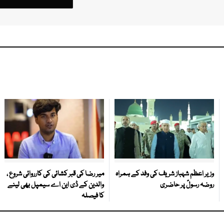
وزیر اعظم شہباز شریف کی وفد کے ہمراہ
میر رضا کی قبر کشائی کی کارروائی شروع ،
روضہ رسولؐ پر حاضری
والدین کے ڈی این اے سیمپل بھی لینے
کا فیصلہ