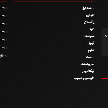
صفحۂ اول
Urdu
تازہ ترین
Urdu
پاکستان
Urdu
دنیا
Urdu
اس
معیشت
Urdu
کھیل
Urdu
تعلیم
lish
صحت
انٹرٹینمنٹ
ٹیکنالوجی
دلچسپ و عجیب