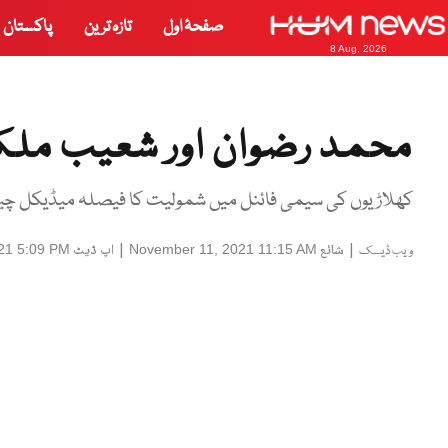
صفحۂ اول
تازہ ترین
پاکستان
8 Aug, 2026
محمد رضوان اور شعیب ملک
کھلاڑیوں کی سیمی فائنل میں شمولیت کا فیصلہ میڈیکل چیک
|
شائع
|
اپ ڈیٹ
21 5:09 PM
November 11, 2021 11:15 AM
ویب ڈیسک