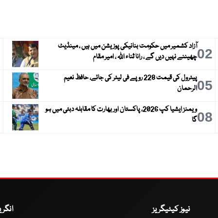
آزاد کشمیر میں حکومت بنانیکی پوزیشن میں ہیں ، مینڈیٹ
3
02
چھیننے نہیں دیں گے ، رانا ثناء اللہ ، امیر مقام
پیٹرول کی قیمت 228 روپے فی لیٹر کی جائے، حافظ نعیم
6
05
الرحمان
ویمنز ایشیا کپ 2026، پاکستان اور بھارت کا مقابلہ دبئی میں ہو
9
08
گا
نیوز کیٹیگریز
انگر