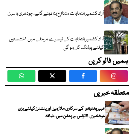
آزاد کشمیر انتخابات متنازع بنا دیئے گئے، چودھری یاسین
آزاد کشمیر انتخابات کے تیسرے مرحلے میں 4 نشستوں
کیلئے پولنگ کل ہو گی
ہمیں فالو کریں
WhatsApp
Twitter
Facebook
Faceboo
متعلقہ خبریں
خیبرپختونخوا کے سرکاری ملازمین اور پنشنرز کیلئے بڑی
خوشخبری، الاؤنس اور پنشن میں اضافہ