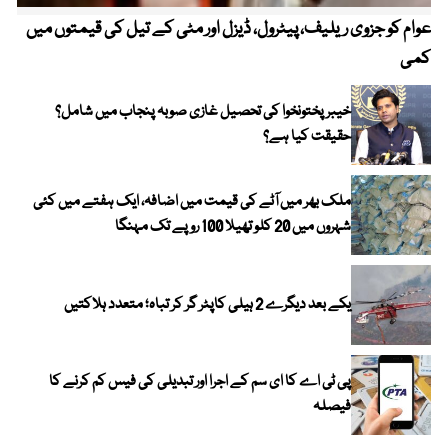
عوام کو جزوی ریلیف، پیٹرول، ڈیزل اور مٹی کے تیل کی قیمتوں میں
4 روز میں سونے کی قیمت میں بڑا اضافہ
کمی
خیبر پختونخوا کی تحصیل غازی صوبہ پنجاب میں شامل؟
حقیقت کیا ہے؟
ملک بھر میں آٹے کی قیمت میں اضافہ، ایک ہفتے میں کئی
شہروں میں 20 کلو تھیلا 100 روپے تک مہنگا
یکے بعد دیگرے 2 ہیلی کاپٹر گر کر تباہ؛ متعدد ہلاکتیں
پی ٹی اے کا ای سم کے اجرا اور تبدیلی کی فیس کم کرنے کا
فیصلہ