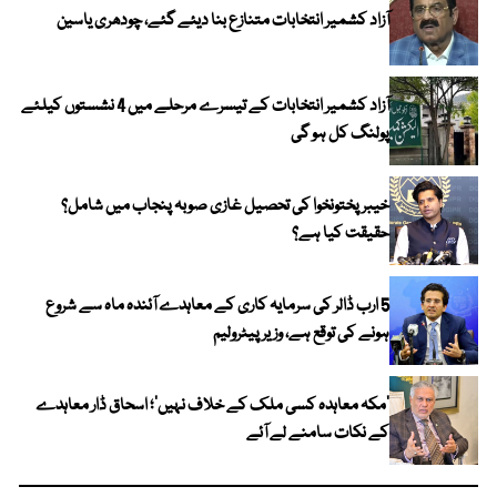
آزاد کشمیر انتخابات متنازع بنا دیئے گئے، چودھری یاسین
آزاد کشمیر انتخابات کے تیسرے مرحلے میں 4 نشستوں کیلئے
پولنگ کل ہو گی
خیبر پختونخوا کی تحصیل غازی صوبہ پنجاب میں شامل؟
حقیقت کیا ہے؟
5 ارب ڈالر کی سرمایہ کاری کے معاہدے آئندہ ماہ سے شروع
ہونے کی توقع ہے، وزیر پیٹرولیم
‘مکہ معاہدہ کسی ملک کے خلاف نہیں’؛ اسحاق ڈار معاہدے
کے نکات سامنے لے آئے