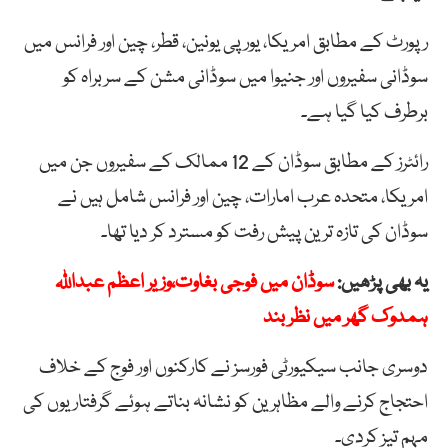
رپورٹ کے مطابق امریکا، یورپی یونین، قطر، چین اور فرانس میں
سوڈانی سفیروں اور جنیوا میں سوڈانی مشن کے سربراہ کو
برطرف کیا گیا ہے۔
رائٹرز کے مطابق سوڈان کے 12 ممالک کے سفیروں جن میں
امریکا، متحدہ عرب امارات، چین اور فرانس شامل ہیں نے
سوڈان کی تازہ ترین پیش رفت کو مسترد کر دیا تھا۔
یہ بھی پڑھیں:
سوڈان میں فوجی بغاوت،وزیر اعظم عبداللہ
ہمدوک گھر میں نظر بند
دوسری جانب سیکیورٹی فورسز نے کارکنوں اور فوج کے خلاف
احتجاج کرنے والے مظاہرین کو نشانہ بناتے ہوئے گرفتاریوں کی
مہم تیز کردی۔