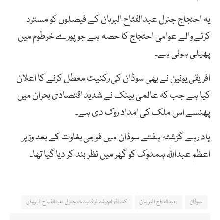
یہ احتجاج جنرل عبدالفتاح البرہان کے فیصلوں کو مسترد
کرنے والے عوامی احتجاج کا حصہ ہے جوپورے خرطوم میں
پھیلی ہوئی ہے۔
افریقی یونین نے بھی سوڈان کی رکنیت معطل کرنے کا اعلان
کیا ہے جب کہ عالمی بینک نے شدید اقتصادی بحران میں
پھنسے اس ملک کی امداد روک دی ہے۔
یاد رہے گزشتہ ہفتے سوڈان میں فوجی بغاوت کے بعد وزیر
اعظم عبداللہ ہمدوک کو گھر میں نظر بند کر دیا گیا تھا۔
سوڈان
عبدالفتاح البرہان
کمانڈر انچیف لیفٹیننٹ جنرل عبدالفتاح البرہان