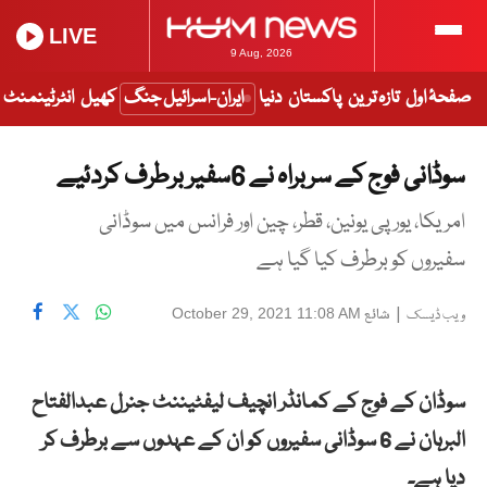
LIVE
9 Aug, 2026
صفحۂ اول
تازہ ترین
پاکستان
دنیا
ایران-اسرائیل جنگ
کھیل
انٹرٹینمنٹ
سوڈانی فوج کے سربراہ نے 6سفیر برطرف کردئیے
امریکا، یورپی یونین، قطر، چین اور فرانس میں سوڈانی
سفیروں کو برطرف کیا گیا ہے
|
شائع
October 29, 2021 11:08 AM
ویب ڈیسک
سوڈان کے فوج کے کمانڈر انچیف لیفٹیننٹ جنرل عبدالفتاح
البرہان نے 6 سوڈانی سفیروں کو ان کے عہدوں سے برطرف کر
دیا ہے۔