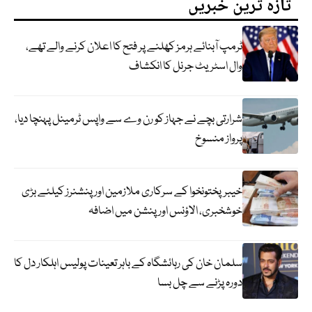
تازہ ترین خبریں
ٹرمپ آبنائے ہرمز کھلنے پر فتح کا اعلان کرنے والے تھے،
وال اسٹریٹ جرنل کا انکشاف
شرارتی بچے نے جہاز کو رن وے سے واپس ٹرمینل پہنچا دیا،
پرواز منسوخ
خیبرپختونخوا کے سرکاری ملازمین اور پنشنرز کیلئے بڑی
خوشخبری، الاؤنس اور پنشن میں اضافہ
سلمان خان کی رہائشگاہ کے باہر تعینات پولیس اہلکار دل کا
دورہ پڑنے سے چل بسا