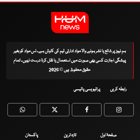
ہم نیوز پر شائع یا نشر ہونے والا مواد ادارتی ٹیم کی کاوش ہے۔ اس مواد کو بغیر
پیشگی اجازت کسی بھی صورت میں استعمال یا نقل کرنا درست نہیں۔ تمام
حقوق محفوظ ہیں © 2026
رابطہ کریں
پرائیویسی پالیسی
WhatsApp
Twitter
Facebook
Faceboo
صفحۂ اول
تازہ ترین
پاکستان