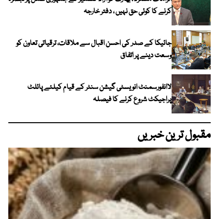
کرنے کا کوئی حق نہیں ، دفتر خارجہ
جائیکا کے صدر کی احسن اقبال سے ملاقات، ترقیاتی تعاون کو
وسعت دینے پر اتفاق
لاانفورسمنٹ انویسٹی گیشن سنٹر کے قیام کیلئے پائلٹ
پراجیکٹ شروع کرنے کا فیصلہ
مقبول ترین خبریں