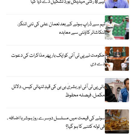
لیے 8 رکنی میڈیکل بورڈ تشکیل دے دیا گیا
ٹیم سے ڈراپ ہونے کے بعد نعمان علی کی نئی اننگز،
لنکاشائر کاؤنٹی سے معاہدہ
حکومت نے پی ٹی آئی کو ایک بارپھر مذاکرات کی دعوت
دے دی
بانی پی ٹی آئی اور بشریٰ بی بی کی قیدِ تنہائی کیس، دلائل
مکمل، فیصلہ محفوظ
سونے کی قیمت میں مسلسل دوسرے روز ہوشربا اضافہ ،
فی تولہ کتنے کا ہو گیا؟