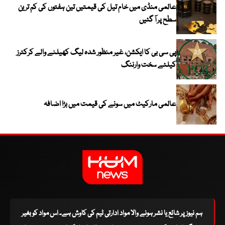
عالمی منڈی میں خام تیل کی قیمتیں تین ہفتوں کی کم ترین
سطح پر آ گئیں
پی سی بی کا ایکشن، غیر منظور شدہ لیگ کھیلنے والے کرکٹرز
کیلئے سخت وارننگ
عالمی مارکیٹ میں سونے کی قیمت میں بڑا اضافہ
ہم نیوز پر شائع یا نشر ہونے والا مواد ادارتی ٹیم کی کاوش ہے۔ اس مواد کو بغیر