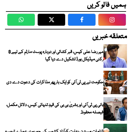
ہمیں فالو کریں
WhatsApp
Twitter
Facebook
Faceboo
متعلقہ خبریں
میر رضا علی کیس، قبر کشائی اور دوبارہ پوسٹ مارٹم کے لیے 8
رکنی میڈیکل بورڈ تشکیل دے دیا گیا
حکومت نے پی ٹی آئی کو ایک بارپھر مذاکرات کی دعوت دے دی
بانی پی ٹی آئی اور بشریٰ بی بی کی قیدِ تنہائی کیس، دلائل مکمل،
فیصلہ محفوظ
الزامات مسترد ، بھارت کو آزاد کشمیر کے جمہوری عمل پر تبصرہ