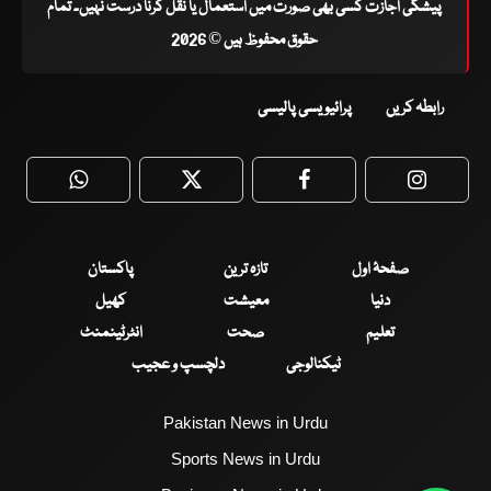
پیشگی اجازت کسی بھی صورت میں استعمال یا نقل کرنا درست نہیں۔ تمام
حقوق محفوظ ہیں © 2026
رابطہ کریں
پرائیویسی پالیسی
WhatsApp
Twitter
Facebook
Faceboo
صفحۂ اول
تازہ ترین
پاکستان
دنیا
معیشت
کھیل
تعلیم
صحت
انٹرٹینمنٹ
ٹیکنالوجی
دلچسپ و عجیب
Pakistan News in Urdu
Sports News in Urdu