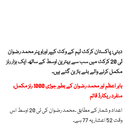
دبئی: پاکستان کرکٹ ٹیم کے وکٹ کیپر اوراوپنر محمد رضوان
ٹی 20 کرکٹ میں سب سے بہترین اوسط کے ساتھ ایک ہزار رنز
مکمل کرنے والے بلے باز بن گئے ہیں۔
بابر اعظم اور محمد رضوان کے بطور جوڑی 1000 رنز مکمل،
منفرد ریکارڈ قائم
اعداد و شمار کے مطابق ۔محمد رضوان کی ٹی 20 اوسط اس
وقت 52 اعشاریہ 77 ہے۔