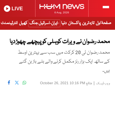
LIVE
6 Aug, 2026
صفحۂ اول
تازہ ترین
پاکستان
دنیا
ایران-اسرائیل جنگ
کھیل
انٹرٹینمنٹ
محمد رضوان نے ویرات کوہلی کو پیچھے چھوڑ دیا
محمد رضوان ٹی 20 کرکٹ میں سب سے بہترین اوسط
کے ساتھ ایک ہزار رنز مکمل کرنے والے بلے باز بن گئے
ہیں۔
|
شائع
October 26, 2021 10:16 PM
ویب ڈیسک