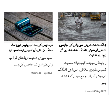
4 اگست تک دریاؤں میں پانی کے بہاؤ میں
فولڈ ایبل کے بعد اب رولیبل فون؟ سام
اضافے اور فلیش فلڈنگ کا خدشہ، این ڈی
سنگ کی نئی ڈیوائس نے تہلکہ مچا دیا
ایم اے کا الرٹ
سب سے زیادہ توجہ زیڈ نائن کوڈ نیم
راولپنڈی، جہلم، گوجرانوالہ سمیت
والی ڈیوائس نے حاصل کی ہے
نشیبی شہری علاقوں میں اربن فلڈنگ
Updated 01 Aug, 2026
اور بارش کا پانی جمع ہونے کا خدشہ
ہے
Updated 02 Aug, 2026