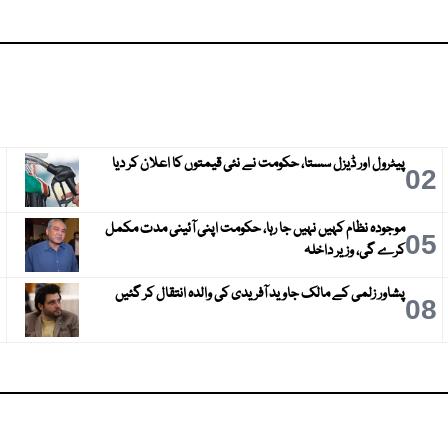
پیٹرول اور ڈیزل سستا، حکومت نے نئی قیمتوں کا اعلان کر دیا
3
02
موجودہ نظام کہیں نہیں جا رہا، حکومت اپنی آئینی مدت مکمل
6
05
کرے گی، وزیر داخلہ
پشاور زلمی کے مالک جاوید آفریدی کی والدہ انتقال کر گئیں
9
08