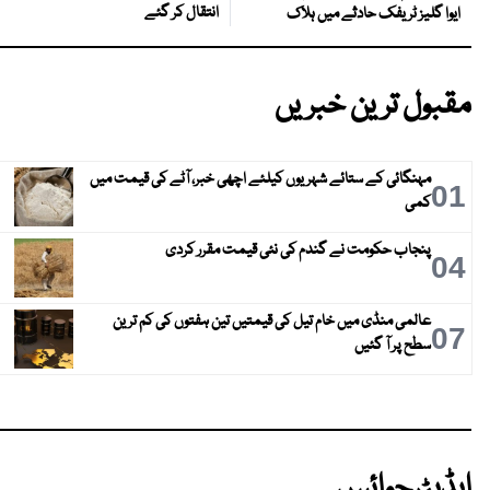
انتقال کر گئے
ایوا گلیز ٹریفک حادثے میں ہلاک
مقبول ترین خبریں
مہنگائی کے ستائے شہریوں کیلئے اچھی خبر، آٹے کی قیمت میں
01
کمی
پنجاب حکومت نے گندم کی نئی قیمت مقرر کردی
04
عالمی منڈی میں خام تیل کی قیمتیں تین ہفتوں کی کم ترین
07
سطح پر آ گئیں
ایڈیٹرچوائس