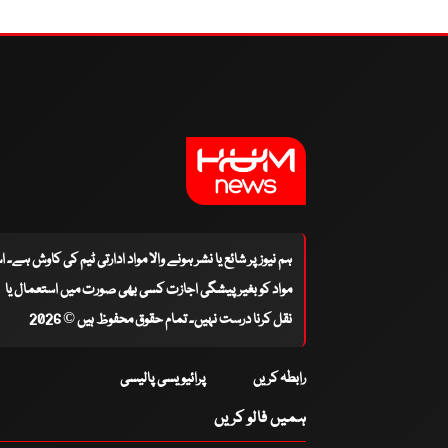
ہم نیوز پر شائع یا نشر ہونے والا مواد ادارتی ٹیم کی کاوش ہے۔ 
مواد کو بغیر پیشگی اجازت کسی بھی صورت میں استعمال یا
نقل کرنا درست نہیں۔ تمام حقوق محفوظ ہیں © 2026
رابطہ کریں
پرائیویسی پالیسی
ہمیں فالو کریں