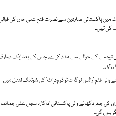
ٹ میں پاکستانی صارفین سے نصرت فتح علی خان کی قوالی
ب کی تھی۔
زی میں ترجمے کے حوالے سے مدد کرے، جس کے بعد ایک صارف
ئی تھی۔
لی فلم ’واٹس لو گاٹ ٹو ڈو وِد اِٹ‘ کی شوٹنگ لندن میں
اری کی جوہر دکھانے والی پاکستانی اداکارہ سجل علی جمائما
گر ہوں گی۔