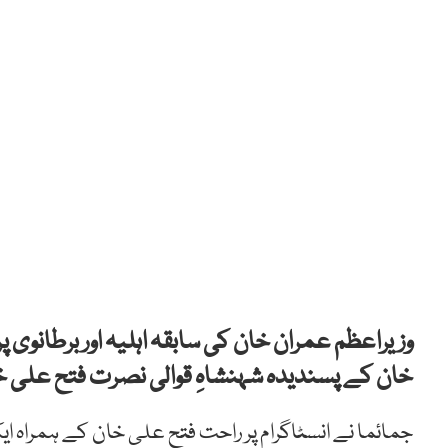
وزیراعظم عمران خان کی سابقہ اہلیہ اور برطانوی پ
خان کے پسندیدہ شہنشاہِ قوالی نصرت فتح علی خان
جمائما نے انسٹاگرام پر راحت فتح علی خان کے ہمراہ ا