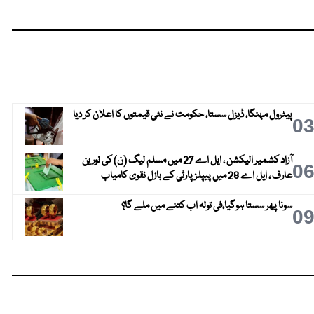
پیٹرول مہنگا، ڈیزل سستا، حکومت نے نئی قیمتوں کا اعلان کر دیا
0
آزاد کشمیر الیکشن ، ایل اے 27 میں مسلم لیگ (ن) کی نورین
0
عارف ، ایل اے 28 میں پیپلز پارٹی کے بازل نقوی کامیاب
سونا پھر سستا ہوگیا،فی تولہ اب کتنے میں ملے گا؟
0