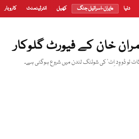
دنیا
ایران-اسرائیل جنگ
کھیل
انٹرٹینمنٹ
کاروبار
ران خان کے فیورٹ گلوکار
اٹ ٹو ڈو وِد اِٹ‘ کی شوٹنگ لندن میں شروع ہوگئی ہے۔