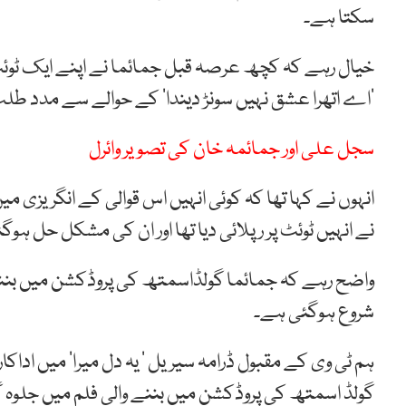
سکتا ہے۔
خیال رہے کہ کچھ عرصہ قبل جمائما نے اپنے ایک ٹوئ
’اے اتھرا عشق نہیں سونڑ دیندا‘ کے حوالے سے مدد طل
سجل علی اور جمائمہ خان کی تصویر وائرل
انہوں نے کہا تھا کہ کوئی انہیں اس قوالی کے انگری
نے انہیں ٹوئٹ پر رپلائی دیا تھا اور ان کی مشکل حل ہوگ
واضح رہے کہ جمائما گولڈاسمتھ کی پروڈکشن میں بننے وا
شروع ہوگئی ہے۔
ہم ٹی وی کے مقبول ڈرامہ سیریل ’ یہ دل میرا‘ میں اداک
گولڈ اسمتھ کی پروڈکشن میں بننے والی فلم میں جلوہ 