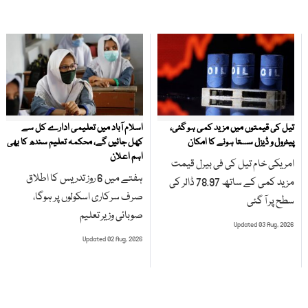
تیل کی قیمتوں میں مزید کمی ہو گئی،
اسلام آباد میں تعلیمی ادارے کل سے
پیٹرول و ڈیزل سستا ہونے کا امکان
کھل جائیں گے، محکمہ تعلیم سندھ کا بھی
اہم اعلان
امریکی خام تیل کی فی بیرل قیمت
ہفتے میں 6 روز تدریس کا اطلاق
مزید کمی کے ساتھ 78.97 ڈالر کی
صرف سرکاری اسکولوں پر ہوگا،
سطح پر آ گئی
صوبائی وزیر تعلیم
Updated 03 Aug, 2026
Updated 02 Aug, 2026