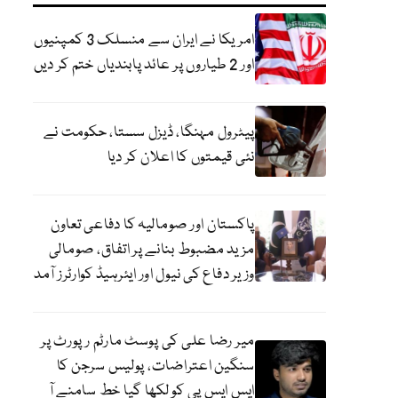
امریکا نے ایران سے منسلک 3 کمپنیوں
اور 2 طیاروں پر عائد پابندیاں ختم کر دیں
پیٹرول مہنگا، ڈیزل سستا، حکومت نے
نئی قیمتوں کا اعلان کر دیا
پاکستان اور صومالیہ کا دفاعی تعاون
مزید مضبوط بنانے پر اتفاق، صومالی
وزیر دفاع کی نیول اور ایئرہیڈ کوارٹرز آمد
میر رضا علی کی پوسٹ مارٹم رپورٹ پر
سنگین اعتراضات، پولیس سرجن کا
ایس ایس پی کو لکھا گیا خط سامنے آ