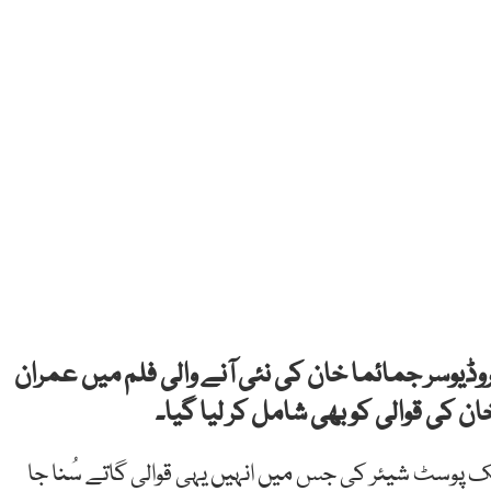
روڈیوسر جمائما خان کی نئی آنے والی فلم میں عمران
 کی قوالی کو بھی شامل کر لیا گیا۔
یک پوسٹ شیئر کی جس میں انہیں یہی قوالی گاتے سُنا جا