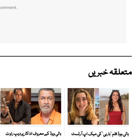
 comment.
متعلقہ خبریں
بالی ووڈ کے معروف اداکار پردیپ راوت
ہالی ووڈ فلم ’باربی‘ کی میک اپ آرٹسٹ