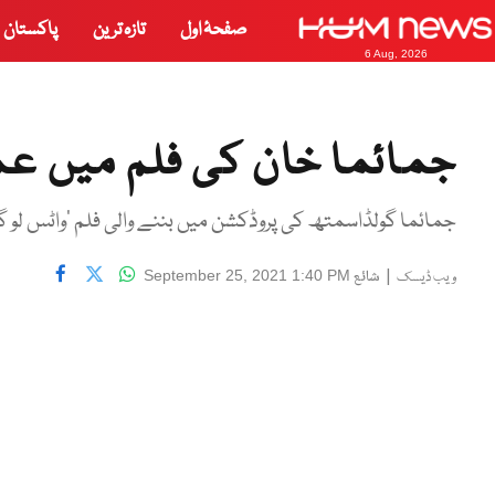
صفحۂ اول
تازہ ترین
پاکستان
6 Aug, 2026
جمائما خان کی فلم میں عم
جمائما گولڈاسمتھ کی پروڈکشن میں بننے والی فلم ’واٹس لو گ
|
شائع
September 25, 2021 1:40 PM
ویب ڈیسک