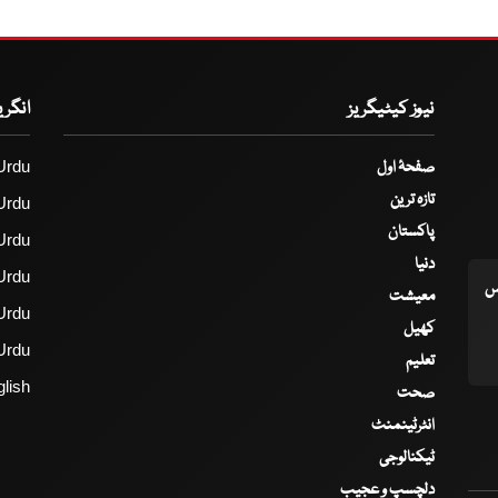
نیوز کیٹیگریز
انگر
صفحۂ اول
Urdu
تازہ ترین
Urdu
پاکستان
Urdu
دنیا
Urdu
اس
معیشت
Urdu
کھیل
Urdu
تعلیم
lish
صحت
انٹرٹینمنٹ
ٹیکنالوجی
دلچسپ و عجیب