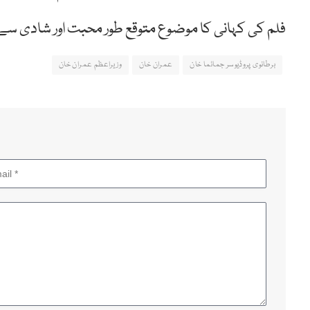
فلم کی کہانی کا موضوع متوقع طور محبت اور شادی سے 
برطانوی پروڈیوسر جمائما خان
عمران خان
وزیراعظم عمران خان