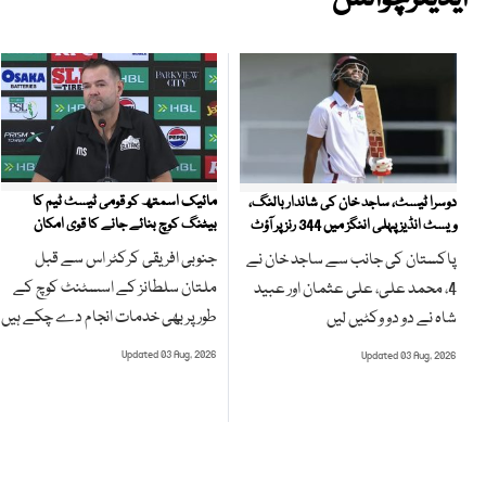
مائیک اسمتھ کو قومی ٹیسٹ ٹیم کا
دوسرا ٹیسٹ، ساجد خان کی شاندار بالنگ،
بیٹنگ کوچ بنائے جانے کا قوی امکان
ویسٹ انڈیز پہلی اننگز میں 344 رنز پر آؤٹ
جنوبی افریقی کرکٹر اس سے قبل
پاکستان کی جانب سے ساجد خان نے
ملتان سلطانز کے اسسٹنٹ کوچ کے
4، محمد علی، علی عثمان اور عبید
طور پر بھی خدمات انجام دے چکے ہیں
شاہ نے دو دو وکٹیں لیں
Updated 03 Aug, 2026
Updated 03 Aug, 2026