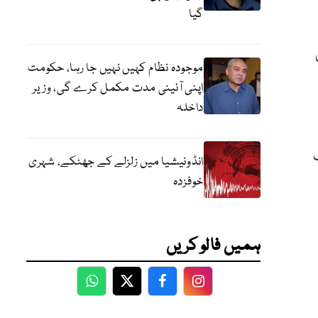
گیا
موجودہ نظام کہیں نہیں جا رہا، حکومت
اپنی آئینی مدت مکمل کرے گی، وزیر
داخلہ
انڈونیشیا میں زلزلے کے جھٹکے، شہری
خوفزدہ
ہمیں فالو کریں
WhatsApp
Twitter
Facebook
Facebook