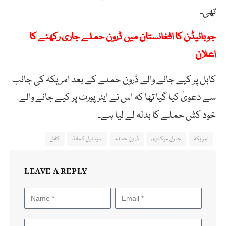
تھی۔
جوبائیڈن کا افغانستان میں ڈرون حملے جاری رکھنے کا
اعلان
کابل پر کیے جانے والے ڈرون حملے کے بعد امریکہ کی جانب
سے دعویٰ کیا گیا تھا کہ اس نے ایئرپورٹ پر کیے جانے والے
خود کش حملے کا بدلہ لے لیا ہے۔
امریکہ
جنرل میکنزی
ڈرون حملہ
سینٹرل کمانڈ
کابل
LEAVE A REPLY