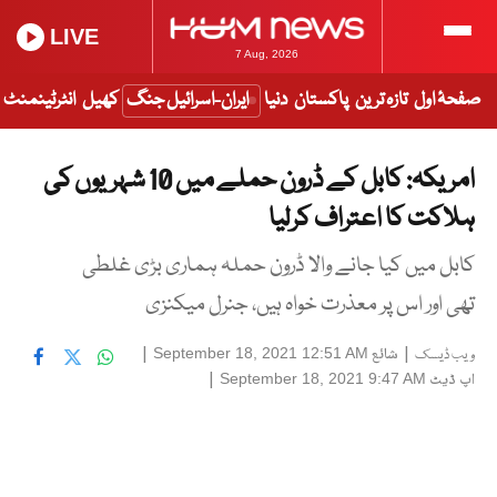
LIVE
7 Aug, 2026
صفحۂ اول
تازہ ترین
پاکستان
دنیا
ایران-اسرائیل جنگ
کھیل
انٹرٹینمنٹ
امریکہ: کابل کے ڈرون حملے میں 10 شہریوں کی
ہلاکت کا اعتراف کرلیا
کابل میں کیا جانے والا ڈرون حملہ ہماری بڑی غلطی
تھی اور اس پر معذرت خواہ ہیں، جنرل میکنزی
|
شائع
|
September 18, 2021 12:51 AM
ویب ڈیسک
اپ ڈیٹ
|
September 18, 2021 9:47 AM