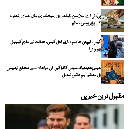
پی آئی اے ملازمین کیلئے بڑی خوشخبری، ایک بنیادی تنخواہ
کے برابر بونس منظور
گروپ کیپٹن عاصم طارق قتل کیس، عدالت نے ملزم کو جیل
بھیج دیا
خیبرپختونخوا اسمبلی کا اراکین کی مراعات سے متعلق ترمیمی
بل منظور، اہم شقیں تبدیل
مقبول ترین خبریں