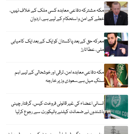
مکہ مشترکہ دفاعی معاہدہ کسی ملک کے خلاف نہیں،
خطے کے امن و استحکام کے لیے ہے، اردوان
معرکہ حق کے بعد پاکستان کو ایک کے بعد ایک کامیابی
ملی، عطا تارڑ
مکہ دفاعی معاہدہ امن، ترقی اور خوشحالی کے لیے اہم
سنگِ میل ہے،سعودی وزیر خارجہ
انسانی اعضاء کی غیر قانونی فروخت کیس، گرفتار چینی
باشندوں نے ضمانت کیلئے ہائیکورٹ سے رجوع کرلیا