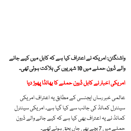
واشنگٹن: امریکہ نے اعتراف کیا ہے کہ کابل میں کیے جانے
والے ڈرون حملے میں 10 شہریوں کی ہلاکت ہوئی تھی۔
امریکی اخبار نے کابل ڈرون حملے کا بھانڈا پھوڑ دیا
عالمی خبر رساں ایجنسی کے مطابق یہ اعتراف امریکی
سینٹرل کمانڈ کی جانب سے کیا گیا ہے۔ امریکی سینٹرل
کمانڈ نے یہ اعتراف بھی کیا ہے کہ کیے جانے والے ڈرون
حملے میں 7 بچے بھی جاں بحق ہوئے تھے۔