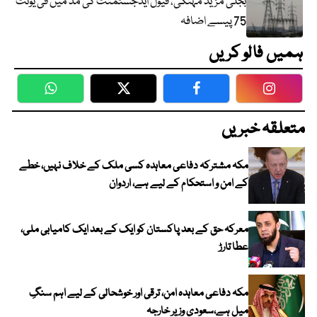
بجلی مزید مہنگی، فیول ایڈجسٹمنٹ کی مد میں فی یونٹ
75 پیسے اضافہ
ہمیں فالو کریں
WhatsApp
Twitter
Facebook
Faceboo
متعلقہ خبریں
مکہ مشترکہ دفاعی معاہدہ کسی ملک کے خلاف نہیں، خطے
کے امن و استحکام کے لیے ہے، اردوان
معرکہ حق کے بعد پاکستان کو ایک کے بعد ایک کامیابی ملی،
عطا تارڑ
مکہ دفاعی معاہدہ امن، ترقی اور خوشحالی کے لیے اہم سنگِ
میل ہے،سعودی وزیر خارجہ