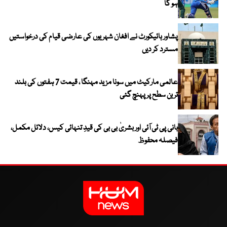
ہو گا
پشاور ہائیکورٹ نے افغان شہریوں کی عارضی قیام کی درخواستیں
مسترد کر دیں
عالمی مارکیٹ میں سونا مزید مہنگا ، قیمت 7 ہفتوں کی بلند
ترین سطح پر پہنچ گئی
بانی پی ٹی آئی اور بشریٰ بی بی کی قیدِ تنہائی کیس، دلائل مکمل،
فیصلہ محفوظ