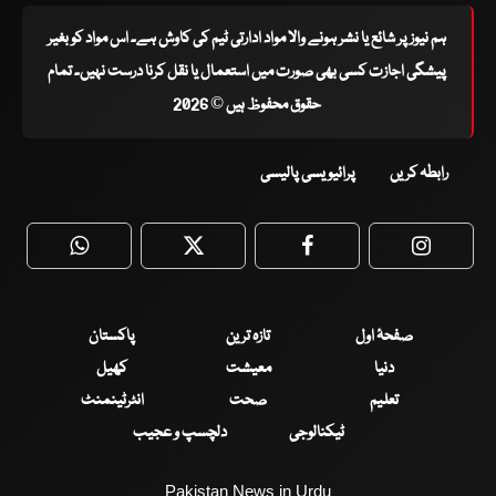
ہم نیوز پر شائع یا نشر ہونے والا مواد ادارتی ٹیم کی کاوش ہے۔ اس مواد کو بغیر
پیشگی اجازت کسی بھی صورت میں استعمال یا نقل کرنا درست نہیں۔ تمام
حقوق محفوظ ہیں © 2026
رابطہ کریں
پرائیویسی پالیسی
WhatsApp
Twitter
Facebook
Faceboo
صفحۂ اول
تازہ ترین
پاکستان
دنیا
معیشت
کھیل
تعلیم
صحت
انٹرٹینمنٹ
ٹیکنالوجی
دلچسپ و عجیب
Pakistan News in Urdu