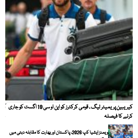
کیریبین پریمیئر لیگ ، قومی کرکٹرز کو این او سی 19 اگست کو جاری
آز
کرنے کا فیصلہ
چھی
ویمنز ایشیا کپ 2026، پاکستان اور بھارت کا مقابلہ دبئی میں