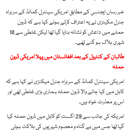
خبر رساں ایجنسی کے مطابق امریکی سینٹرل کمانڈ کے سربراہ
جنرل مکینزی نے یہ اعتراف کرتے ہوئے کہا ہے کہ ڈرون
حملے میں داعش کو نشانہ بنایا گیا تھا لیکن غلطی سے 10
شہری ہلاک ہو گئے تھے۔
طالبان کے کنٹرول کے بعد افغانستان میں پہلا امریکی ڈرون
حملہ
امریکی سینٹرل کمانڈ کے سربراہ جنرل میکنزی نے کہا ہے کہ
کابل میں کیا جانے والا ڈرون حملہ ہماری بڑی غلطی تھی اور
اس پر معذرت خواہ ہیں۔
امریکہ کی جانب سے 29 اگست کو کابل میں ڈرون حملہ کیا
گیا تھا جس میں بے گناہ و معصوم شہریوں کی ہلاکت ہوئی