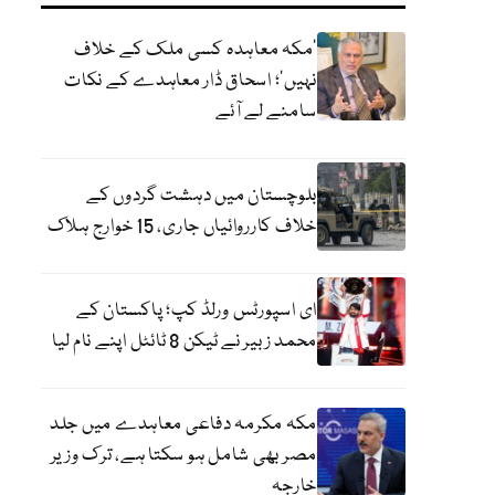
‘مکہ معاہدہ کسی ملک کے خلاف
نہیں’؛ اسحاق ڈار معاہدے کے نکات
سامنے لے آئے
بلوچستان میں دہشت گردوں کے
خلاف کارروائیاں جاری، 15 خوارج ہلاک
ای اسپورٹس ورلڈ کپ؛ پاکستان کے
محمد زبیر نے ٹیکن 8 ٹائٹل اپنے نام لیا
مکہ مکرمہ دفاعی معاہدے میں جلد
مصر بھی شامل ہو سکتا ہے، ترک وزیر
خارجہ