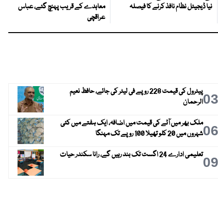
نیا ڈیجیٹل نظام نافذ کرنے کا فیصلہ
معاہدے کے قریب پہنچ گئے، عباس
عراقچی
پیٹرول کی قیمت 228 روپے فی لیٹر کی جائے، حافظ نعیم
0
الرحمان
ملک بھر میں آٹے کی قیمت میں اضافہ، ایک ہفتے میں کئی
0
شہروں میں 20 کلو تھیلا 100 روپے تک مہنگا
تعلیمی ادارے 24 اگست تک بند رہیں گے، رانا سکندر حیات
0