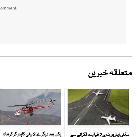
 comment.
متعلقہ خبریں
یکے بعد دیگرے 2 ہیلی کاپٹر گر کر تباہ؛
سڈنی ایئرپورٹ پر 2 طیارے ٹکرانے سے