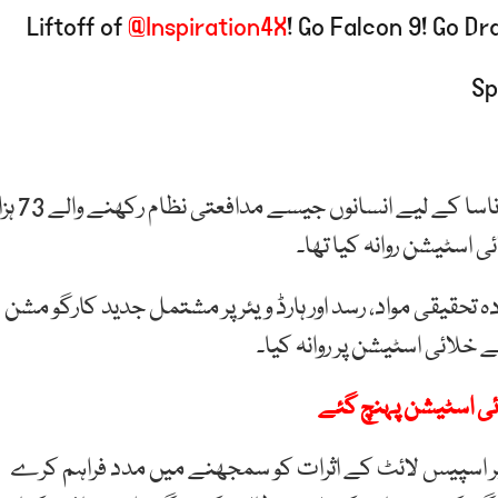
Liftoff of
@Inspiration4X
! Go Falcon 9! Go D
یلون مسک کی کمپنی اسپیس ایکس نے ناسا کے لیے انسانوں جیسے مد
ئی اسٹیشن روانہ کیا تھا۔
 9 راکٹ پر 7،300 پاؤنڈ سے زیادہ تحقیقی مواد، رسد اور ہارڈ ویئر پر مشتمل جدید کارگو مشن
خلائی اسٹیشن پر روانہ کیا۔
ائی اسٹیشن پہنچ گئے
ں پر اسپیس لائٹ کے اثرات کو سمجھنے میں مدد فراہم کرے