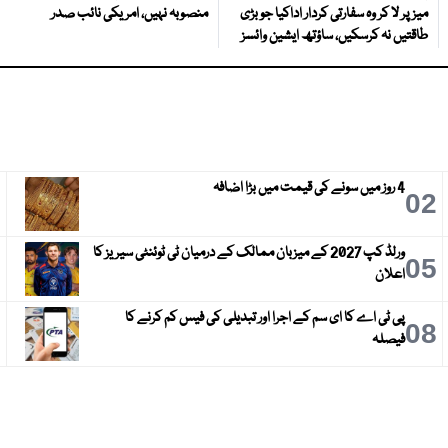
میز پر لا کر وہ سفارتی کردار اداکیا جو بڑی
منصوبہ نہیں، امریکی نائب صدر
طاقتیں نہ کرسکیں، ساؤتھ ایشین وائسز
4 روز میں سونے کی قیمت میں بڑا اضافہ
3
02
ورلڈ کپ 2027 کے میزبان ممالک کے درمیان ٹی ٹوئنٹی سیریز کا
6
05
اعلان
پی ٹی اے کا ای سم کے اجرا اور تبدیلی کی فیس کم کرنے کا
9
08
فیصلہ