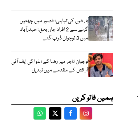
بارشوں کی تباہی؛ قصور میں چھتیں
گرنے سے 2 افراد جاں بحق؛ حیدرآباد
میں 3 نوجوان ڈوب گئے
نوجوان تاجر میر رضا کے اغوا کی ایف آئی
آر قتل کے مقدمے میں تبدیل
ہمیں فالو کریں
WhatsApp
Twitter
Facebook
Facebook