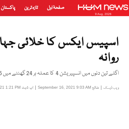
صفحۂ اول
تازہ ترین
پاکستان
9 Aug, 2026
اسپیس ایکس کا خلائی جہاز 
روانہ
اگلے تین دنوں میں انسپیریشن 4 کا عملہ ہر 24 گھنٹے میں 15 مرتبہ زمین کا چکر لگائے گا
|
شائع
|
اپ ڈیٹ
021 1:21 PM
September 16, 2021 9:03 AM
ویب ڈیسک