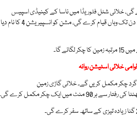
ئے گی، خلائی شٹل فلوریڈا میں ناسا کے کینیڈی اسپیس
دن
تک
وہاں
قی
ام
کرے گی،
مشن
کو
انسپ
یری
شن
4
کا
نام
دیا
وامی خلائی اسٹیشن روانہ
گرد
چکر
مکمل
کر
یں
گے۔
خلائی
گاڑ
ی
زم
ین
نٹا
کی
رفتار
سے
ہر
90
منٹ
میں ایک
چکر
مکمل
کرے
گی۔
گنا
زی
ادہ
تیزی کے
ساتھ
سفر
کرے
گی۔