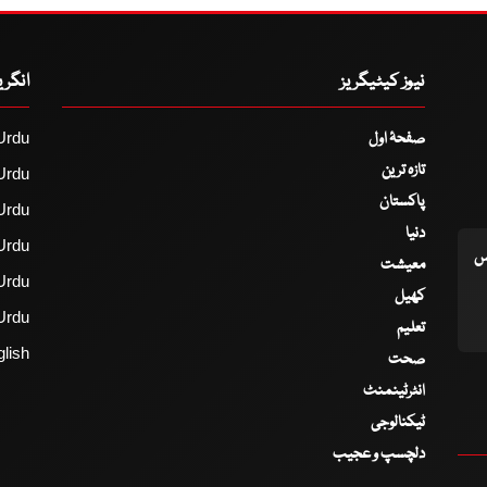
نیوز کیٹیگریز
انگر
صفحۂ اول
Urdu
تازہ ترین
Urdu
پاکستان
Urdu
دنیا
Urdu
اس
معیشت
Urdu
کھیل
Urdu
تعلیم
lish
صحت
انٹرٹینمنٹ
ٹیکنالوجی
دلچسپ و عجیب