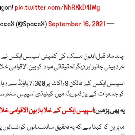
ragon!
pic.twitter.com/NhRXkD4IWg
September 16, 2021
— SpaceX (@SpaceX)
چند ماہ قبل
ا
خرد بینی جانور اور دیگر تحقیقاتی مواد کو بین الاقوامی خلا
اسپیس ایکس کے فالکن
کو جمعرات کے روز فلوریڈا میں کینیڈی اسپیس سنٹر سے 
یہ بھی پڑھیں:
اسپیس ایکس کے خلا باز بین الاقوامی خل
ماہرین کا کہنا ہے کہ یہ تحقیق سائنسدانوں کو انسانو