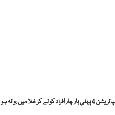
خلائی شٹل اسپیس ایکس نے تاریخ رقم کر دی، انسپائریشن 4 پہلی بار چار افراد کو لے کر خلا میں روانہ ہو