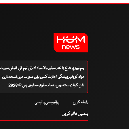
ہم نیوز پر شائع یا نشر ہونے والا مواد ادارتی ٹیم کی کاوش ہے۔ 
مواد کو بغیر پیشگی اجازت کسی بھی صورت میں استعمال یا
نقل کرنا درست نہیں۔ تمام حقوق محفوظ ہیں © 2026
رابطہ کریں
پرائیویسی پالیسی
ہمیں فالو کریں