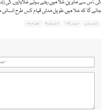
گی ،اس سے ماہرین خلا میں رہتے ہوئے خلابازوں کی زندگ
جائے گا کہ خلا میں طویل مدتی قیام کس طرح انسانی 
اسپیس ایس
اسپیس لائٹ
انسپیریشن 4
ایلون مسک