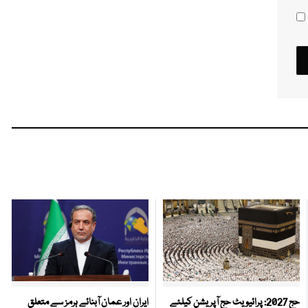
حج 2027: پرائیویٹ حج آپریشن کیلئے
ایران اور عمان آبنائے ہرمز سے متعلق