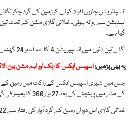
انسپائریشن چاروں افراد کو لے کر زمین کے گرد چکر لگا
اسٹیشن سے روانہ ہوئی۔ خلائی گاڑی مشن کے تحت تین
گیا
ہے۔
اگلے تین دنوں میں انسپیریشن 4 کا عملہ ہر 24 گھنٹے میں 15 مرتبہ زمین کا چکر لگائے گا۔
یہ بھی پڑھیں:
اسپیس ایکس کا ایک اور اہم مشن بین الاق
جس
میں
شہر
ی
اسپ
یس ای
کس
کے
راکٹ
میں
زم
ین کے
کے
مدار
میں
پہنچنے
کے بعد27
ہزار
360
کلوم
ی
ٹر
فی
گھ
خلائ
ی
گاڑ
ی
اس
دوران
زم
ین کے
گرد
آواز
کی
رفتار
سے
22