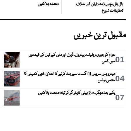
متعدد ہلاکتیں
بال بال بچے، ذمہ داران کے خلاف
تحقیقات شروع
مقبول ترین خبریں
عوام کو جزوی ریلیف، پیٹرول، ڈیزل اور مٹی کے تیل کی قیمتوں
01
میں کمی
میٹرو بس سروس 11 اگست سے بند کرنے کا اعلان، نجی کمپنی کا
04
حتمی نوٹس
یکے بعد دیگرے 2 ہیلی کاپٹر گر کر تباہ؛ متعدد ہلاکتیں
07