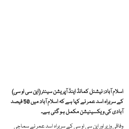
اسلام آباد: نیشنل کمانڈ اینڈ آپریشن سینٹر (این سی او سی)
کے سربراہ اسد عمر نے کہا ہے کہ اسلام آباد میں 50 فیصد
آبادی کی ویکسینیشن مکمل ہو گئی ہے۔
وفاقی وزیر اور این سی او سی کے سربراہ اسد عمر نے سماجی