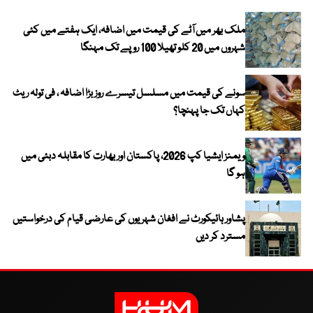
ملک بھر میں آٹے کی قیمت میں اضافہ، ایک ہفتے میں کئی
شہروں میں 20 کلو تھیلا 100 روپے تک مہنگا
سونے کی قیمت میں مسلسل تیسرے روز بڑا اضافہ ، فی تولہ ریٹ
کہاں تک جا پہنچا؟
ویمنز ایشیا کپ 2026، پاکستان اور بھارت کا مقابلہ دبئی میں
ہو گا
پشاور ہائیکورٹ نے افغان شہریوں کی عارضی قیام کی درخواستیں
مسترد کر دیں