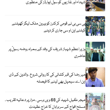
شہداء اور غازیوں کو سول ایوارڈز کی منظوری
پی سی بی نے قومی کرکٹرز کو بیرون ملک لیگز کھیلنے
کیلئے این او سی جاری کر دیئے
وزیر اعظم شہباز شریف کی وفد کے ہمراہ روضہ رسولؐ پر
حاضری
میر رضا کی قبر کشائی کی کارروائی شروع ، والدین کے ڈی
این اے سیمپل بھی لینے کا فیصلہ
میجر طفیل شہید کی 68 ویں برسی ، مزار پر دعائیہ تقریب ،
مسلح افواج کے سربراہان کا خراج عقیدت