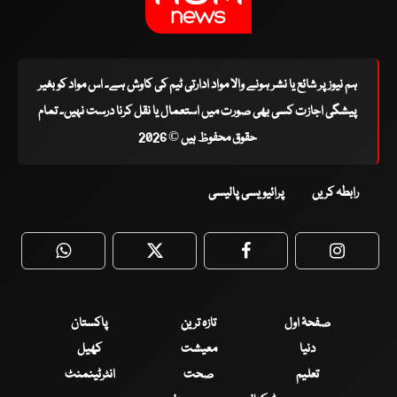
ہم نیوز پر شائع یا نشر ہونے والا مواد ادارتی ٹیم کی کاوش ہے۔ اس مواد کو بغیر
پیشگی اجازت کسی بھی صورت میں استعمال یا نقل کرنا درست نہیں۔ تمام
حقوق محفوظ ہیں © 2026
رابطہ کریں
پرائیویسی پالیسی
WhatsApp
Twitter
Facebook
Faceboo
صفحۂ اول
تازہ ترین
پاکستان
دنیا
معیشت
کھیل
تعلیم
صحت
انٹرٹینمنٹ