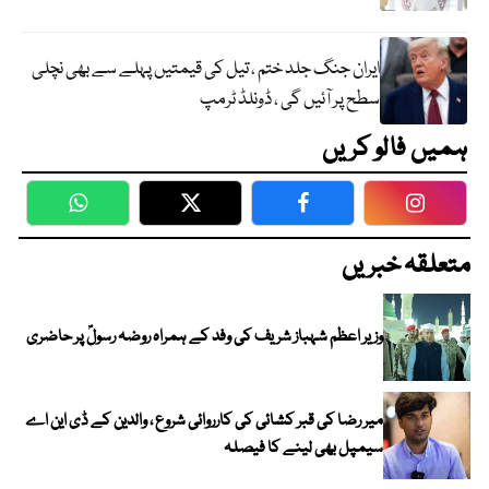
ایران جنگ جلد ختم ، تیل کی قیمتیں پہلے سے بھی نچلی
سطح پر آئیں گی ، ڈونلڈ ٹرمپ
ہمیں فالو کریں
WhatsApp
Twitter
Facebook
Faceboo
متعلقہ خبریں
وزیر اعظم شہباز شریف کی وفد کے ہمراہ روضہ رسولؐ پر حاضری
میر رضا کی قبر کشائی کی کارروائی شروع ، والدین کے ڈی این اے
سیمپل بھی لینے کا فیصلہ