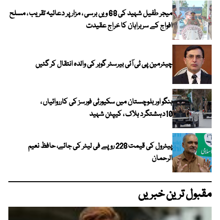
میجر طفیل شہید کی 68 ویں برسی ، مزار پر دعائیہ تقریب ، مسلح
افواج کے سربراہان کا خراج عقیدت
چیئرمین پی ٹی آئی بیرسٹر گوہر کی والدہ انتقال کر گئیں
ہنگو اور بلوچستان میں سکیورٹی فورسز کی کارروائیاں ،
10دہشتگرد ہلاک ، کیپٹن شہید
پیٹرول کی قیمت 228 روپے فی لیٹر کی جائے، حافظ نعیم
الرحمان
مقبول ترین خبریں