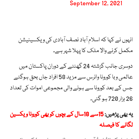
September 12, 2021
انہوں نے کہا کہ اسلام آباد نصف آبادی کی ویکسینیشن
مکمل کرنے والا ملک کا پہلا شہر ہے۔
دوسری جانب گزشتہ 24 گھنٹے کے دوران پاکستان میں
عالمی وبا کورونا وائرس سے مزید 58 افراد جاں بحق ہوگئے
جس کے بعد کورونا سے ہونے والی مجموعی اموات کی تعداد
26 ہزار 720 ہو گئی۔
یہ بھی پڑھیں:
15سے 18سال کے بچوں کو بھی کورونا ویکسین
لگانے کا فیصلہ