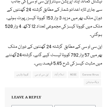
نیشنل کمانڈ اینڈ آپریشن سینٹر (این سی او سی) کی جانب
سے جاری تازہ اعدادو شمار کے مطابق گزشتہ 24 گھنٹوں کے
دوران ملک بھر میں مزید 3 ہزار 153 کورونا کیسز رپورٹ ہوئے۔
ملک میں کورونا کیسز کی مجموعی تعداد 12 لاکھ 4 ہزار 520
ہوگئی۔
این سی او سی کے مطابق گزشتہ 24 گھنٹوں کے دوران ملک
بھر میں 57 ہزار 792 کورونا ٹیسٹ کیے گئے۔ گزشتہ24گھنٹے
میں مثبت کیسز کی شرح 5.45 فیصد رہی۔
Corona Virus
NCOC
اسلام آباد
این سی او سی
کورونا وائرس
ویکسینیشن
LEAVE A REPLY