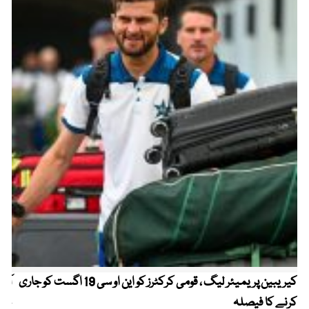
کیریبین پریمیئر لیگ ، قومی کرکٹرز کو این او سی 19 اگست کو جاری
آز
کرنے کا فیصلہ
چھی