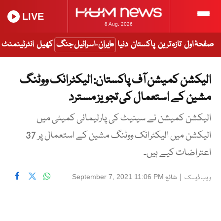
LIVE
8 Aug, 2026
صفحۂ اول
تازہ ترین
پاکستان
دنیا
ایران-اسرائیل جنگ
کھیل
انٹرٹینمنٹ
الیکشن کمیشن آف پاکستان: الیکٹرانک ووٹنگ
مشین کے استعمال کی تجویز مسترد
الیکشن کمیشن نے سینیٹ کی پارلیمانی کمیٹی میں
الیکشن میں الیکٹرانک ووٹنگ مشین کے استعمال پر 37
اعتراضات کیے ہیں۔
|
شائع
September 7, 2021 11:06 PM
ویب ڈیسک