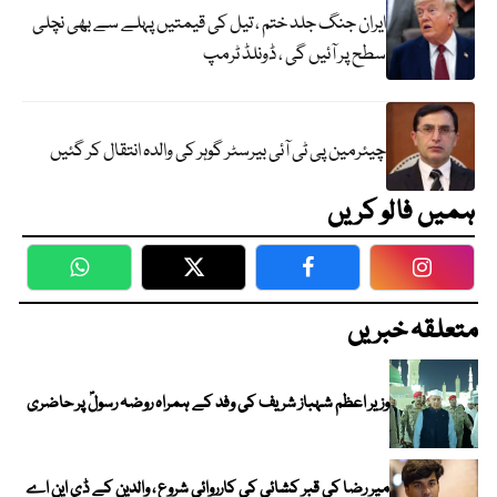
ایران جنگ جلد ختم ، تیل کی قیمتیں پہلے سے بھی نچلی
سطح پر آئیں گی ، ڈونلڈ ٹرمپ
چیئرمین پی ٹی آئی بیرسٹر گوہر کی والدہ انتقال کر گئیں
ہمیں فالو کریں
WhatsApp
Twitter
Facebook
Faceboo
متعلقہ خبریں
وزیر اعظم شہباز شریف کی وفد کے ہمراہ روضہ رسولؐ پر حاضری
میر رضا کی قبر کشائی کی کارروائی شروع ، والدین کے ڈی این اے