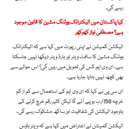
رہے گی۔
کیا پاکستان میں الیکٹرانک ووٹنگ مشین کا قانون موجود
ہے؟ مصطفیٰ نواز کھوکھر
الیکشن کمیشن نے اپنی رپورٹ میں کہا ہے کہ الیکٹرانک
ووٹنگ مشین کا سافٹ ویئر اور ہارڈ ویئر دیکھا نہیں جاسکتا
ہے۔ ای وی ایم کس کی تحویل میں رہیں گی؟ اس حوالے سے
بھی کچھ نہیں بتایا جارہا ہے۔
ای سی پی نے کہا کہ ای وی ایم کے استعمال سے کم از کم
خرچہ 150ارب روپے آئے گا لیکن کثیر رقم خرچ کرنے کے
باوجود الیکشن کی شفافیت اور ساکھ مشکوک رہے گی۔
الیکشن کمیشن نے اعتراض میں کہا ہے کہ ویئر ہاؤس