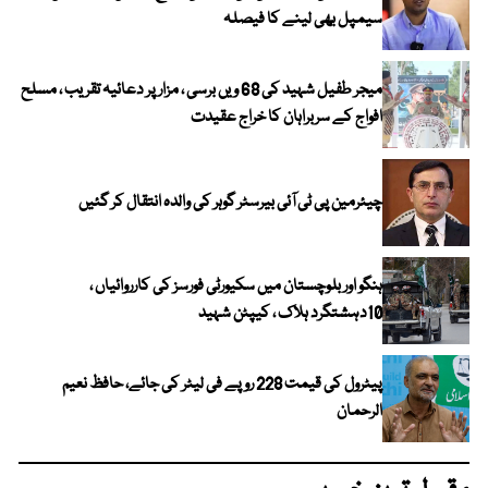
سیمپل بھی لینے کا فیصلہ
میجر طفیل شہید کی 68 ویں برسی ، مزار پر دعائیہ تقریب ، مسلح
افواج کے سربراہان کا خراج عقیدت
چیئرمین پی ٹی آئی بیرسٹر گوہر کی والدہ انتقال کر گئیں
ہنگو اور بلوچستان میں سکیورٹی فورسز کی کارروائیاں ،
10دہشتگرد ہلاک ، کیپٹن شہید
پیٹرول کی قیمت 228 روپے فی لیٹر کی جائے، حافظ نعیم
الرحمان