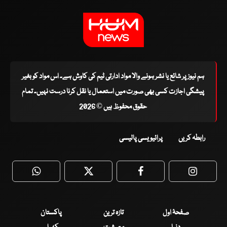
ہم نیوز پر شائع یا نشر ہونے والا مواد ادارتی ٹیم کی کاوش ہے۔ اس مواد کو بغیر
پیشگی اجازت کسی بھی صورت میں استعمال یا نقل کرنا درست نہیں۔ تمام
حقوق محفوظ ہیں © 2026
رابطہ کریں
پرائیویسی پالیسی
WhatsApp
Twitter
Facebook
Faceboo
صفحۂ اول
تازہ ترین
پاکستان