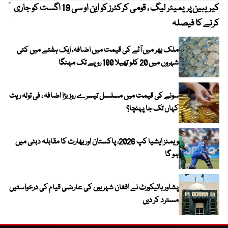
کیریبین پریمیئر لیگ ، قومی کرکٹرز کو این او سی 19 اگست کو جاری
آز
کرنے کا فیصلہ
چھی
ملک بھر میں آٹے کی قیمت میں اضافہ، ایک ہفتے میں کئی
شہروں میں 20 کلو تھیلا 100 روپے تک مہنگا
سونے کی قیمت میں مسلسل تیسرے روز بڑا اضافہ ، فی تولہ ریٹ
کہاں تک جا پہنچا؟
ویمنز ایشیا کپ 2026، پاکستان اور بھارت کا مقابلہ دبئی میں
ہو گا
پشاور ہائیکورٹ نے افغان شہریوں کی عارضی قیام کی درخواستیں
مسترد کر دیں