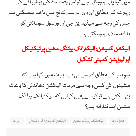
میں تبدیلی ہوجاتی ہے تو اس وقت مشکل پیش آئے گی۔
رپورٹ کے مطابق ای وی ایم سے نتائج میں تاخیر ہوسکتی ہے
جس کی وجہ سے میڈیا، این جی اوز اور سول سوسائٹی کو
بداعتمادی ہوسکتی ہے۔
الیکشن کمیشن: الیکٹرانک ووٹنگ مشین پر ٹیکنیکل
ایوالیوایشن کمیٹی تشکیل
ہم نیوز کے مطاق ای سی پی نے رپورٹ میں کہا ہے کہ
مشینوں کی کسی وجہ سے مرمت الیکشن دھاندلی کا باعث
بن سکتی ہے تو کیسے یقین کر لیں کہ الیکٹرانک ووٹنگ
مشین ایماندارانہ ہے؟
اعتراضات
الیکٹرانک ووٹنگ مشین
الیکشن کمیشن آف پاکستان
رپورٹ