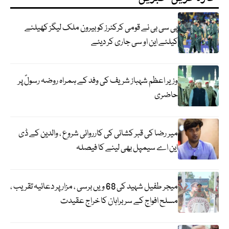
پی سی بی نے قومی کرکٹرز کو بیرون ملک لیگز کھیلنے
کیلئے این او سی جاری کر دیئے
وزیر اعظم شہباز شریف کی وفد کے ہمراہ روضہ رسولؐ پر
حاضری
میر رضا کی قبر کشائی کی کارروائی شروع ، والدین کے ڈی
این اے سیمپل بھی لینے کا فیصلہ
میجر طفیل شہید کی 68 ویں برسی ، مزار پر دعائیہ تقریب ،
مسلح افواج کے سربراہان کا خراج عقیدت