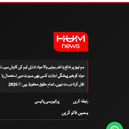
ہم نیوز پر شائع یا نشر ہونے والا مواد ادارتی ٹیم کی کاوش ہے۔ 
مواد کو بغیر پیشگی اجازت کسی بھی صورت میں استعمال یا
نقل کرنا درست نہیں۔ تمام حقوق محفوظ ہیں © 2026
رابطہ کریں
پرائیویسی پالیسی
ہمیں فالو کریں