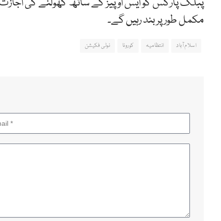
پبلک پارکس کو ایس او پیز کے ساتھ کھولنے کی اجازت ہ
مکمل طور پر بند رہیں گے۔
اسلام آباد
انتظامیہ
کورونا
نوٹی فکیشن