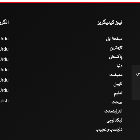
نیوز کیٹیگریز
انگر
صفحۂ اول
Urdu
تازہ ترین
Urdu
پاکستان
Urdu
دنیا
Urdu
اس
معیشت
Urdu
کھیل
Urdu
تعلیم
lish
صحت
انٹرٹینمنٹ
ٹیکنالوجی
دلچسپ و عجیب