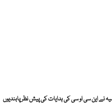
امیہ نے این سی او سی کی ہدایات کی پیش نظر پابندیوں