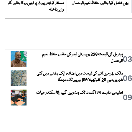
بھی شامل کیا جائے، حافظ نعیم الرحمان
مسافر کو ایئرپورٹ پر نہیں روکا جائے گا،
وزیر داخلہ
پیٹرول کی قیمت 228 روپے فی لیٹر کی جائے، حافظ نعیم
0
الرحمان
ملک بھر میں آٹے کی قیمت میں اضافہ، ایک ہفتے میں کئی
0
شہروں میں 20 کلو تھیلا 100 روپے تک مہنگا
تعلیمی ادارے 24 اگست تک بند رہیں گے، رانا سکندر حیات
0