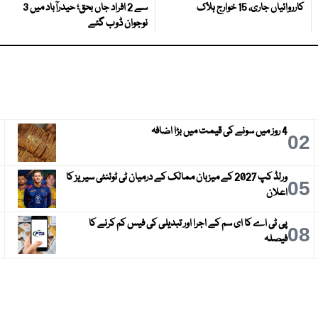
کارروائیاں جاری، 15 خوارج ہلاک
سے 2 افراد جاں بحق؛ حیدرآباد میں 3
نوجوان ڈوب گئے
4 روز میں سونے کی قیمت میں بڑا اضافہ
3
02
ورلڈ کپ 2027 کے میزبان ممالک کے درمیان ٹی ٹوئنٹی سیریز کا
6
05
اعلان
پی ٹی اے کا ای سم کے اجرا اور تبدیلی کی فیس کم کرنے کا
9
08
فیصلہ