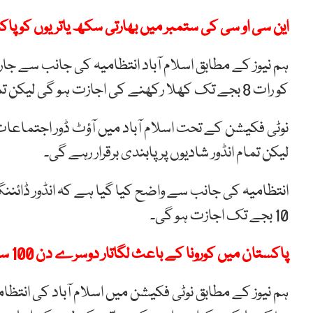
این سی او سی کی ستمبر میں بھارتی سکھ یاتریوں کو پاک
ہم نیوز کے مطابق اسلام آباد انتظامیہ کی جانب سے جا
کو رات 8 بجے تک کھلا رکھنے کی اجازت ہو گی لیکن تمام انڈور اجتماعات پر مکمل پابندی ہو گی۔
لیکن تمام انڈور شادیوں پر پابندی برقرار رہے گی۔
انتظامیہ کی جانب سے واضح کیا گیا ہے کہ انڈور ڈائن
10 بجے تک اجازت ہو گی۔
پاکستان میں کورونا کے باعث لگاتار دوسرے دن 100 سے زائد اموات
ہم نیوز کے مطابق نوٹی فکیشن میں اسلام آباد کی انتظام