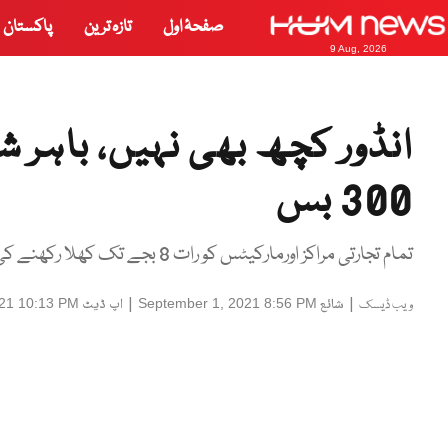
صفحۂ اول
تازہ ترین
پاکستان
9 Aug, 2026
انڈور کچھ بھی نہیں، باہر 
300 بس
تمام تجارتی مراکز اورمارکیٹس کو رات 8 بجے تک کھلا رکھنے کی اجازت ہو گی۔
|
شائع
|
اپ ڈیٹ
21 10:13 PM
September 1, 2021 8:56 PM
ویب ڈیسک