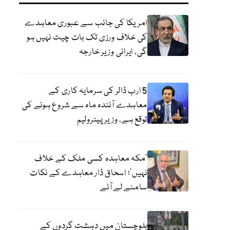
امریکا کی جانب سے عبوری معاہدے
کی خلاف ورزی تک بات چیت نہیں ہو
گی، ایرانی وزیر خارجہ
5 ارب ڈالر کی سرمایہ کاری کے
معاہدے آئندہ ماہ سے شروع ہونے کی
توقع ہے، وزیر پیٹرولیم
‘مکہ معاہدہ کسی ملک کے خلاف
نہیں’؛ اسحاق ڈار معاہدے کے نکات
سامنے لے آئے
بلوچستان میں دہشت گردوں کے