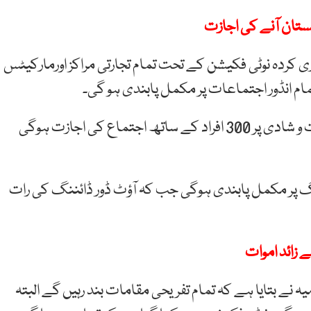
ستان آنے کی اجازت
ری کردہ نوٹی فکیشن کے تحت تمام تجارتی مراکز اورمارکیٹس
نوٹی فکیشن کے تحت اسلام آباد میں آؤٹ ڈور اجتماعات و شادی پر 300 افراد کے ساتھ اجتماع کی اجازت ہوگی
نگ پر مکمل پابندی ہوگی جب کہ آؤٹ ڈور ڈائننگ کی رات
یہ نے بتایا ہے کہ تمام تفریحی مقامات بند رہیں گے البتہ