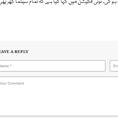
و گی۔ نوٹی فکیشن میں کہا گیا ہے کہ تمام سینما گھر بھی
EAVE A REPLY