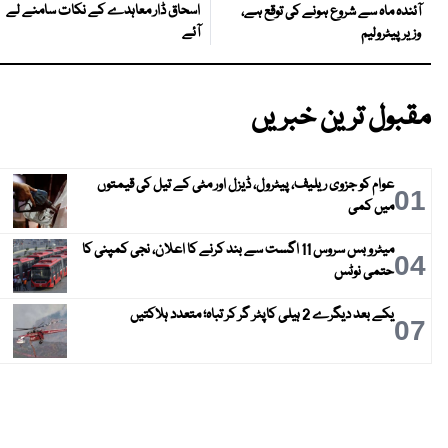
اسحاق ڈار معاہدے کے نکات سامنے لے
آئندہ ماہ سے شروع ہونے کی توقع ہے،
آئے
وزیر پیٹرولیم
مقبول ترین خبریں
عوام کو جزوی ریلیف، پیٹرول، ڈیزل اور مٹی کے تیل کی قیمتوں
01
میں کمی
میٹرو بس سروس 11 اگست سے بند کرنے کا اعلان، نجی کمپنی کا
04
حتمی نوٹس
یکے بعد دیگرے 2 ہیلی کاپٹر گر کر تباہ؛ متعدد ہلاکتیں
07