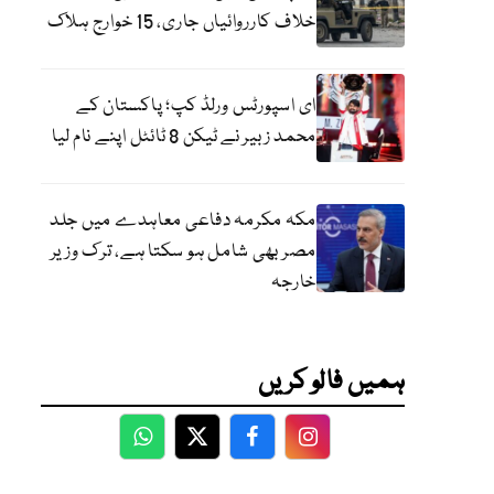
خلاف کارروائیاں جاری، 15 خوارج ہلاک
ای اسپورٹس ورلڈ کپ؛ پاکستان کے
محمد زبیر نے ٹیکن 8 ٹائٹل اپنے نام لیا
مکہ مکرمہ دفاعی معاہدے میں جلد
مصر بھی شامل ہو سکتا ہے، ترک وزیر
خارجہ
ہمیں فالو کریں
WhatsApp
Twitter
Facebook
Facebook