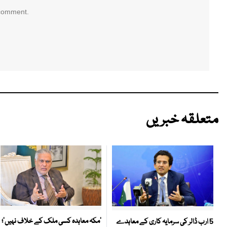
 comment.
متعلقہ خبریں
‘مکہ معاہدہ کسی ملک کے خلاف نہیں’؛
5 ارب ڈالر کی سرمایہ کاری کے معاہدے