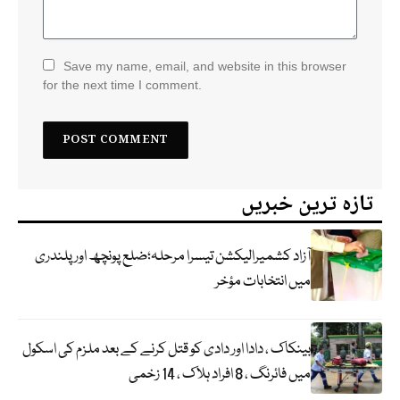
Save my name, email, and website in this browser
for the next time I comment.
تازہ ترین خبریں
آزاد کشمیرالیکشن تیسرا مرحلہ؛ضلع پونچھ اور پلندری
میں انتخابات مؤخر
بینکاک ، دادا اور دادی کو قتل کرنے کے بعد ملزم کی اسکول
میں فائرنگ ، 8 افراد ہلاک ، 14 زخمی