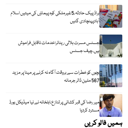
براڈ پیک حادثہ،5غیرملکی کوہ پیماؤں کی میتیں اسلام
آبادپہنچادی گئیں
جسٹس مسرت ہلالی ریٹائر؛خدمات ناقابل فراموش
ہیں،چیف جسٹس
بچوں کو خطرات سے بروقت آگاہ نہ کرنے پر میٹا پر مزید
567 ملین ڈالر جرمانہ
میر رضا کی قبر کشائی پر تنازع،اہلخانہ نے نیا میڈیکل بورڈ
مسترد کردیا
ہمیں فالو کریں