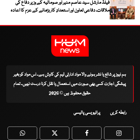
فیلڈ مارشل سید عاصم منیر اور صومالیہ کے وزیر دفاع کی
ملاقات، دفاعی تعاون اور استعدادِ کار بڑھانے کے عزم کا اعادہ
ہم نیوز پر شائع یا نشر ہونے والا مواد ادارتی ٹیم کی کاوش ہے۔ اس مواد کو بغیر
پیشگی اجازت کسی بھی صورت میں استعمال یا نقل کرنا درست نہیں۔ تمام
حقوق محفوظ ہیں © 2026
رابطہ کریں
پرائیویسی پالیسی
WhatsApp
Twitter
Facebook
Faceboo