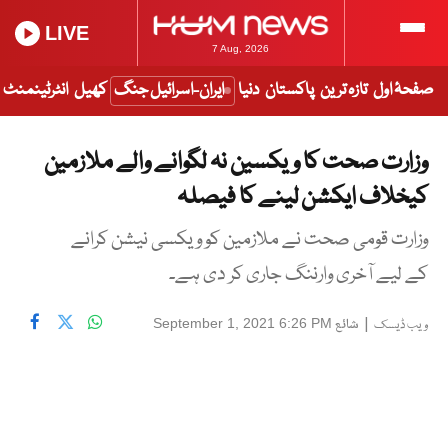
LIVE
7 Aug, 2026
صفحۂ اول
تازہ ترین
پاکستان
دنیا
ایران-اسرائیل جنگ
کھیل
انٹرٹینمنٹ
وزارت صحت کا ویکسین نہ لگوانے والے ملازمین
کیخلاف ایکشن لینے کا فیصلہ
وزارت قومی صحت نے ملازمین کو ویکسی نیشن کرانے
کے لیے آخری وارننگ جاری کر دی ہے۔
|
شائع
September 1, 2021 6:26 PM
ویب ڈیسک