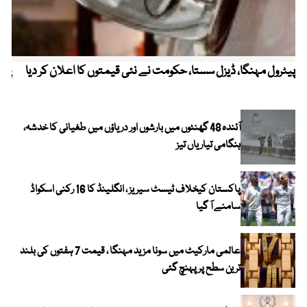
پیٹرول مہنگا، ڈیزل سستا، حکومت نے نئی قیمتوں کا اعلان کر دیا
پنج
آئندہ 48 گھنٹوں میں بارشوں اور دریاؤں میں طغیانی کا خدشہ،
ہنگامی تیاریاں تیز
پاکستان کیخلاف ٹیسٹ سیریز ، انگلینڈ کا 16 رکنی اسکواڈ
سامنے آ گیا
عالمی مارکیٹ میں سونا مزید مہنگا ، قیمت 7 ہفتوں کی بلند
ترین سطح پر پہنچ گئی