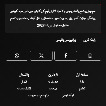
ہم نیوز پر شائع یا نشر ہونے والا مواد ادارتی ٹیم کی کاوش ہے۔ اس مواد کو بغیر
پیشگی اجازت کسی بھی صورت میں استعمال یا نقل کرنا درست نہیں۔ تمام
حقوق محفوظ ہیں © 2026
رابطہ کریں
پرائیویسی پالیسی
WhatsApp
Twitter
Facebook
Faceboo
صفحۂ اول
تازہ ترین
پاکستان
دنیا
معیشت
کھیل
تعلیم
صحت
انٹرٹینمنٹ
ٹیکنالوجی
دلچسپ و عجیب