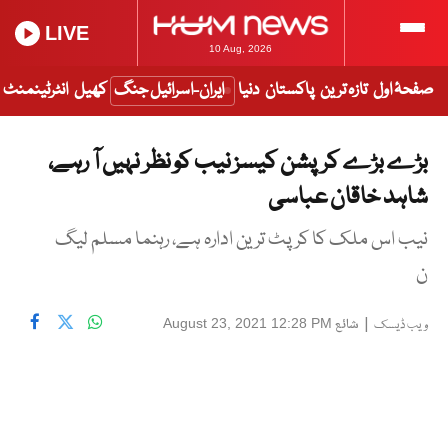
LIVE
10 Aug, 2026
صفحۂ اول
تازہ ترین
پاکستان
دنیا
ایران-اسرائیل جنگ
کھیل
انٹرٹینمنٹ
بڑے بڑے کرپشن کیسز نیب کو نظر نہیں آ رہے،
شاہد خاقان عباسی
نیب اس ملک کا کرپٹ ترین ادارہ ہے، رہنما مسلم لیگ
ن
|
شائع
August 23, 2021 12:28 PM
ویب ڈیسک