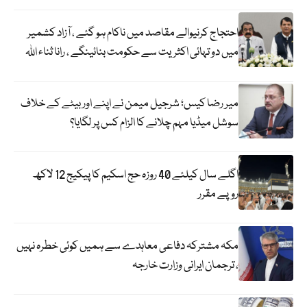
احتجاج کرنیوالے مقاصد میں ناکام ہو گئے ، آزاد کشمیر
میں دو تہائی اکثریت سے حکومت بنائینگے ، رانا ثناء اللہ
میر رضا کیس؛ شرجیل میمن نے اپنے اور بیٹے کے خلاف
سوشل میڈیا مہم چلانے کا الزام کس پر لگایا؟
اگلے سال کیلئے 40 روزہ حج اسکیم کا پیکیج 12 لاکھ
روپے مقرر
مکہ مشترکہ دفاعی معاہدے سے ہمیں کوئی خطرہ نہیں
، ترجمان ایرانی وزارت خارجہ