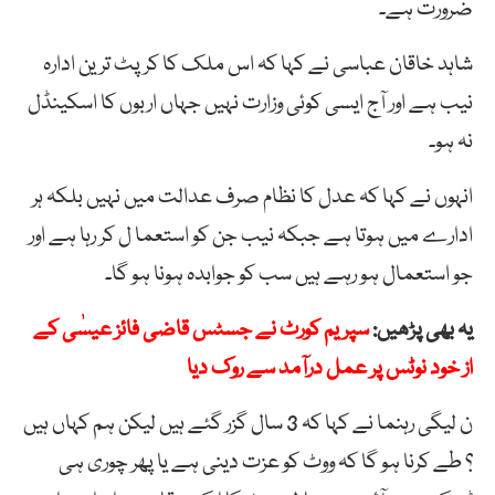
ضرورت ہے۔
شاہد خاقان عباسی نے کہا کہ اس ملک کا کرپٹ ترین ادارہ
نیب ہے اور آج ایسی کوئی وزارت نہیں جہاں اربوں کا اسکینڈل
نہ ہو۔
انہوں نے کہا کہ عدل کا نظام صرف عدالت میں نہیں بلکہ ہر
ادارے میں ہوتا ہے جبکہ نیب جن کو استعما ل کر رہا ہے اور
جو استعمال ہو رہے ہیں سب کو جوابدہ ہونا ہو گا۔
یہ بھی پڑھیں:
سپریم کورٹ نے جسٹس قاضی فائز عیسٰی کے
از خود نوٹس پر عمل درآمد سے روک دیا
ن لیگی رہنما نے کہا کہ 3 سال گزر گئے ہیں لیکن ہم کہاں ہیں
؟ طے کرنا ہو گا کہ ووٹ کو عزت دینی ہے یا پھر چوری ہی