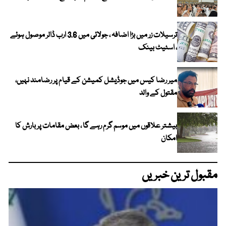
ترسیلات زر میں بڑا اضافہ ، جولائی میں 3.6 ارب ڈالر موصول ہوئے
، اسٹیٹ بینک
میر رضا کیس میں جوڈیشل کمیشن کے قیام پر رضامند نہیں،
مقتول کے والد
بیشتر علاقوں میں موسم گرم رہے گا ، بعض مقامات پر بارش کا
امکان
مقبول ترین خبریں