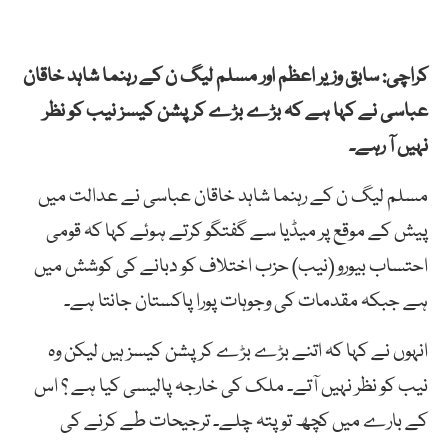
کراچی: سابق وزیر اعظم اور مسلم لیگ ن کے رہنما شاہد خاقان
عباسی نے کہا ہے کہ بڑے بڑے کرپشن کیسز نیب کو نظر
نہیں آ رہے۔
مسلم لیگ ن کے رہنما شاہد خاقان عباسی نے عدالت میں
پیش کے موقع پر میڈیا سے گفتگو کرتے ہوئے کہا کہ قومی
احتساب بیورو (نیب) حزب اختلاف کو دبانے کی کوشش میں
ہے جبکہ مقدمات کی وجوہات پورا پاکستان جانتا ہے۔
انہوں نے کہا کہ اتنے بڑے بڑے کرپشن کیسز ہیں لیکن وہ
نیب کو نظر نہیں آتے۔ ملک کی خارجہ پالیسی کیا ہے ؟ اس
کے بارے میں کچھ تو پتہ چلے۔ ترجیحات طے کرنے کی