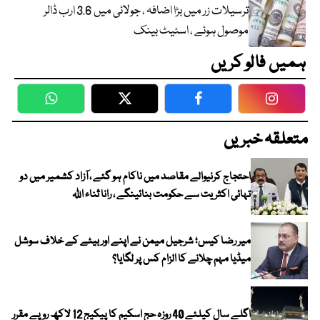
ترسیلات زر میں بڑا اضافہ ، جولائی میں 3.6 ارب ڈالر
موصول ہوئے ، اسٹیٹ بینک
ہمیں فالو کریں
WhatsApp
Twitter
Facebook
Faceboo
متعلقہ خبریں
احتجاج کرنیوالے مقاصد میں ناکام ہو گئے ، آزاد کشمیر میں دو
تہائی اکثریت سے حکومت بنائینگے ، رانا ثناء اللہ
میر رضا کیس؛ شرجیل میمن نے اپنے اور بیٹے کے خلاف سوشل
میڈیا مہم چلانے کا الزام کس پر لگایا؟
اگلے سال کیلئے 40 روزہ حج اسکیم کا پیکیج 12 لاکھ روپے مقرر