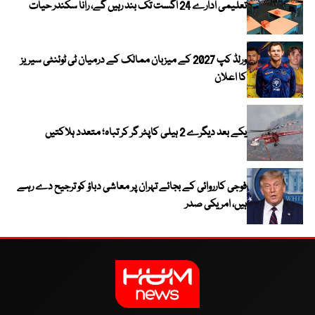
تعلیمی ادارے 24 اگست تک بند رہیں گے، رانا سکندر حیات
ورلڈ کپ 2027 کے میزبان ممالک کے درمیان ٹی ٹوئنٹی سیریز
کا اعلان
یکے بعد دیگرے 2 ہیلی کاپٹر گر کر تباہ؛ متعدد ہلاکتیں
فوجی کارروائی کے بجائے تہران پر معاشی دباؤ کو ترجیح دے رہے
ہیں، امریکی صدر