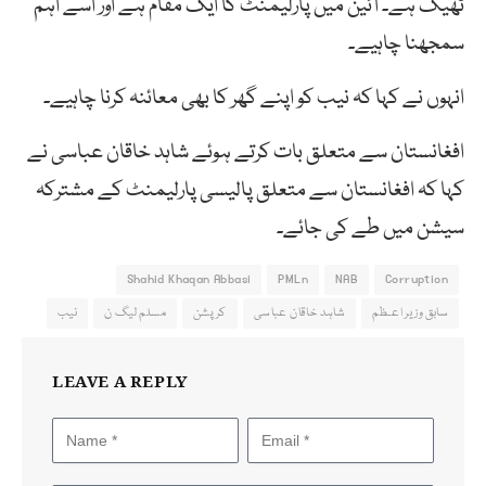
ٹھیک ہے۔ آئین میں پارلیمنٹ کا ایک مقام ہے اور اسے اہم
سمجھنا چاہیے۔
انہوں نے کہا کہ نیب کو اپنے گھر کا بھی معائنہ کرنا چاہیے۔
افغانستان سے متعلق بات کرتے ہوئے شاہد خاقان عباسی نے
کہا کہ افغانستان سے متعلق پالیسی پارلیمنٹ کے مشترکہ
سیشن میں طے کی جائے۔
Shahid Khaqan Abbasi
PMLn
NAB
Corruption
سابق وزیر اعـظم
شاہد خاقان عباسی
کرپشن
مسلم لیگ ن
نیب
LEAVE A REPLY