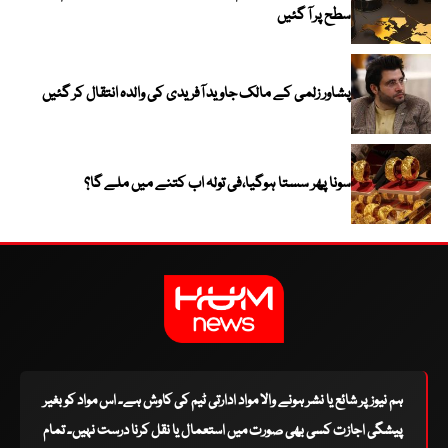
سطح پر آ گئیں
پشاور زلمی کے مالک جاوید آفریدی کی والدہ انتقال کر گئیں
سونا پھر سستا ہوگیا،فی تولہ اب کتنے میں ملے گا؟
ہم نیوز پر شائع یا نشر ہونے والا مواد ادارتی ٹیم کی کاوش ہے۔ اس مواد کو بغیر
پیشگی اجازت کسی بھی صورت میں استعمال یا نقل کرنا درست نہیں۔ تمام