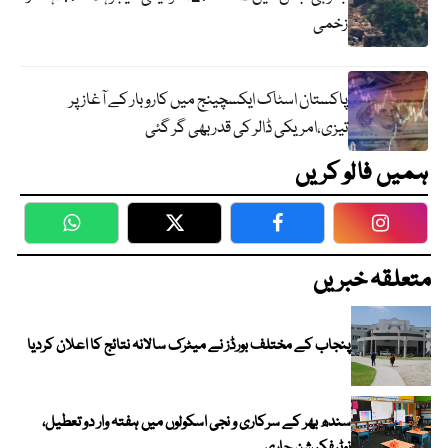
زخمی
پاکستان اسٹاک ایکسچینج میں کاروبار کے آغاز پر
تیزی،امریکی ڈالر کی قدر بھی گر گئی
ہمیں فالو کریں
WhatsApp
Twitter
Facebook
Faceboo
متعلقہ خبریں
پنجاب کے مختلف بورڈز نے میٹرک سالانہ نتائج کا اعلان کردیا
سندھ بھر کے سرکاری و نجی اسکولوں میں ہفتہ وار دو تعطیل،