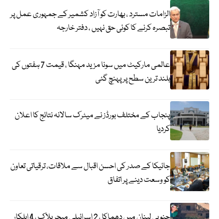
الزامات مسترد ، بھارت کو آزاد کشمیر کے جمہوری عمل پر
تبصرہ کرنے کا کوئی حق نہیں ، دفتر خارجہ
عالمی مارکیٹ میں سونا مزید مہنگا ، قیمت 7 ہفتوں کی
بلند ترین سطح پر پہنچ گئی
پنجاب کے مختلف بورڈز نے میٹرک سالانہ نتائج کا اعلان
کردیا
جائیکا کے صدر کی احسن اقبال سے ملاقات، ترقیاتی تعاون
کو وسعت دینے پر اتفاق
جنوبی لبنان میں دھماکا ، 2 اسرائیلی میجر ہلاک ، 4 اہلکار