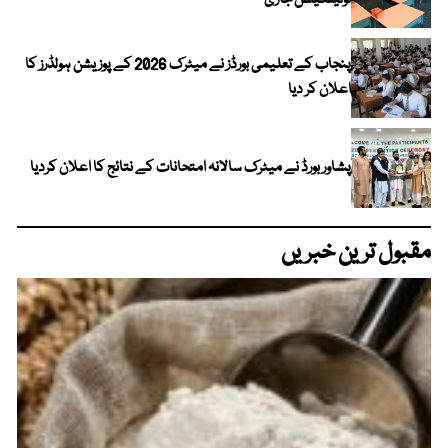
نوٹیفکیشن جاری
پنجاب کے تعلیمی بورڈز نے میٹرک 2026 کے پوزیشن ہولڈرز کا
اعلان کر دیا
پشاور بورڈ نے میٹرک سالانہ امتحانات کے نتائج کا اعلان کردیا
مقبول ترین خبریں