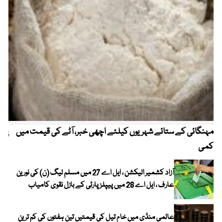
مہنگائی کے ستائے شہریوں کیلئے اچھی خبر، آٹے کی قیمت میں
پیٹ
کمی
آزاد کشمیر الیکشن ، ایل اے 27 میں مسلم لیگ (ن) کی نورین
عارف ، ایل اے 28 میں پیپلز پارٹی کے بازل نقوی کامیاب
عالمی منڈی میں خام تیل کی قیمتیں تین ہفتوں کی کم ترین