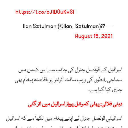
https://t.co/oJ1DOuKxSI
— ??Ilan Sztulman (@Ilan_Sztulman)
August 15, 2021
اسرائیل کے قونصل جنرل کی جانب سے اس ضمن میں
سماجی رابطوں کی ویب سائٹ ’ٹوئٹر‘ پر باقاعدہ پیغام بھی
جاری کیا گیا ہے۔
دبئی فلائی: پہلی کمرشل پرواز اسرائیل میں اتر گئی
اسرائیلی قونصل جنرل نے اپنے پیغام میں لکھا ہے کہ اسرائیل