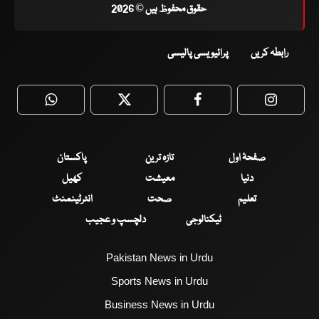
حقوق محفوظ ہیں © 2026
رابطہ کریں
پرائیویسی پالیسی
WhatsApp
Twitter
Facebook
Faceboo
صفحۂ اول
تازہ ترین
پاکستان
دنیا
معیشت
کھیل
تعلیم
صحت
انٹرٹینمنٹ
ٹیکنالوجی
دلچسپ و عجیب
Pakistan News in Urdu
Sports News in Urdu
Business News in Urdu