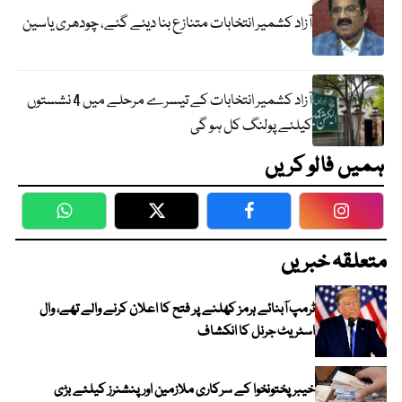
آزاد کشمیر انتخابات متنازع بنا دیئے گئے، چودھری یاسین
آزاد کشمیر انتخابات کے تیسرے مرحلے میں 4 نشستوں
کیلئے پولنگ کل ہو گی
ہمیں فالو کریں
WhatsApp
Twitter
Facebook
Faceboo
متعلقہ خبریں
ٹرمپ آبنائے ہرمز کھلنے پر فتح کا اعلان کرنے والے تھے، وال
اسٹریٹ جرنل کا انکشاف
خیبرپختونخوا کے سرکاری ملازمین اور پنشنرز کیلئے بڑی