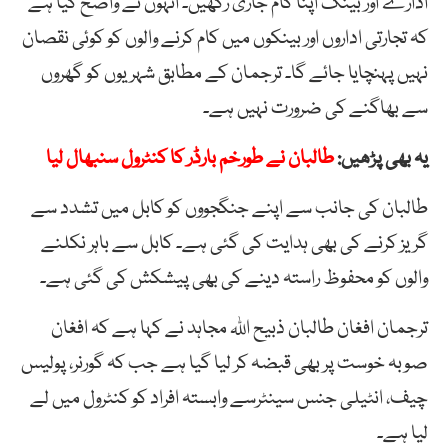
ادارے اور بینک اپنا کام جاری رکھیں۔ انہوں نے واضح کیا ہے
کہ تجارتی اداروں اور بینکوں میں کام کرنے والوں کو کوئی نقصان
نہیں پہنچایا جائے گا۔ ترجمان کے مطابق شہریوں کو گھروں
سے بھاگنے کی ضرورت نہیں ہے۔
یہ بھی پڑھیں:
طالبان نے طورخم بارڈر کا کنٹرول سنبھال لیا
طالبان کی جانب سے اپنے جنگجووں کو کابل میں تشدد سے
گریز کرنے کی بھی ہدایت کی گئی ہے۔ کابل سے باہر نکلنے
والوں کو محفوظ راستہ دینے کی بھی پیشکش کی گئی ہے۔
ترجمان افغان طالبان ذبیح اللہ مجاہد نے کہا ہے کہ افغان
صوبہ خوست پر بھی قبضہ کر لیا گیا ہے جب کہ گورنر، پولیس
چیف، انٹیلی جنس سینٹرسے وابستہ افراد کو کنٹرول میں لے
لیا ہے۔