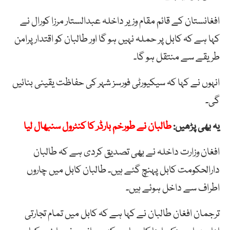
افغانستان کے قائم مقام وزیر داخلہ عبدالستار مرزا کورال نے
کہا ہے کہ کابل پر حملہ نہیں ہو گا اور طالبان کو اقتدار پرامن
طریقے سے منتقل ہو گا۔
انہوں نے کہا کہ سیکیورٹی فورسز شہر کی حفاظت یقینی بنائیں
گی۔
یہ بھی پڑھیں:
طالبان نے طورخم بارڈر کا کنٹرول سنبھال لیا
افغان وزارت داخلہ نے بھی تصدیق کردی ہے کہ طالبان
دارالحکومت کابل پہنچ گئے ہیں۔ طالبان کابل میں چاروں
اطراف سے داخل ہوئے ہیں۔
ترجمان افغان طالبان نے کہا ہے کہ کابل میں تمام تجارتی