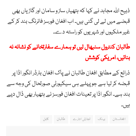
ذبیح اللہ مجاہد نے کہا کہ ہتھیار، ساز و سامان اور گاڑیاں بھی
قبضے میں لے لی گئی ہیں۔ اب افغان فورسز فائرنگ بند کر کے
غیر ملکیوں اور شہریوں کو راستہ دے۔
طالبان کنٹرول سنبھال لیں تو ہمارے سفارتخانے کو نشانہ نہ
بنائیں، امریکی کوشش
ذرائع کے مطابق افغان طالبان نے پاک افغان بارڈر انگور اڈا پر
قبضہ کر لیا ہے جو پہلے ہی سیکیورٹی صورتحال کی وجہ سے
بند ہے۔ انگور اڈا پر تعینات افغان فورسز نے ہتھیار بھی ڈال دیے
ہیں۔
افغانستان
بینک
تجارتی ادارے
طالبان
کابل