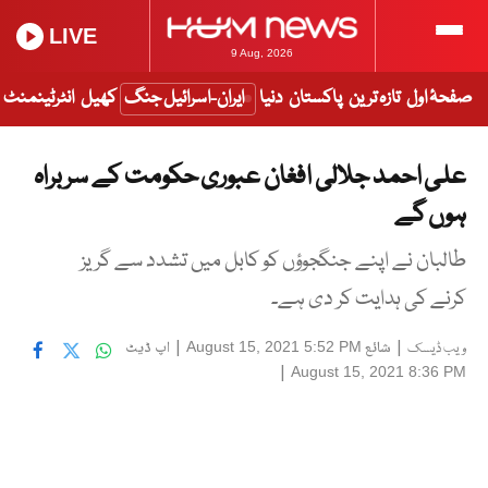
LIVE
9 Aug, 2026
صفحۂ اول
تازہ ترین
پاکستان
دنیا
ایران-اسرائیل جنگ
کھیل
انٹرٹینمنٹ
علی احمد جلالی افغان عبوری حکومت کے سربراہ
ہوں گے
طالبان نے اپنے جنگجوؤں کو کابل میں تشدد سے گریز
کرنے کی ہدایت کر دی ہے۔
|
شائع
|
اپ ڈیٹ
August 15, 2021 5:52 PM
ویب ڈیسک
|
August 15, 2021 8:36 PM