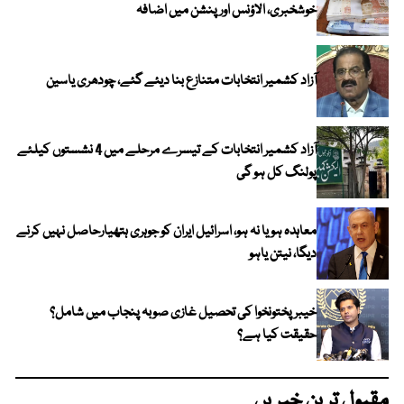
خوشخبری، الاؤنس اور پنشن میں اضافہ
آزاد کشمیر انتخابات متنازع بنا دیئے گئے، چودھری یاسین
آزاد کشمیر انتخابات کے تیسرے مرحلے میں 4 نشستوں کیلئے
پولنگ کل ہو گی
معاہدہ ہو یا نہ ہو، اسرائیل ایران کو جوہری ہتھیارحاصل نہیں کرنے
دیگا، نیتن یاہو
خیبر پختونخوا کی تحصیل غازی صوبہ پنجاب میں شامل؟
حقیقت کیا ہے؟
مقبول ترین خبریں