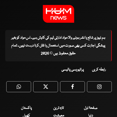
ہم نیوز پر شائع یا نشر ہونے والا مواد ادارتی ٹیم کی کاوش ہے۔ اس مواد کو بغیر
پیشگی اجازت کسی بھی صورت میں استعمال یا نقل کرنا درست نہیں۔ تمام
حقوق محفوظ ہیں © 2026
رابطہ کریں
پرائیویسی پالیسی
WhatsApp
Twitter
Facebook
Faceboo
صفحۂ اول
تازہ ترین
پاکستان
دنیا
معیشت
کھیل