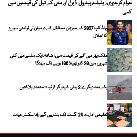
عوام کو جزوی ریلیف، پیٹرول، ڈیزل اور مٹی کے تیل کی قیمتوں میں
4 روز میں سونے کی قیمت میں بڑا اضافہ
کمی
ورلڈ کپ 2027 کے میزبان ممالک کے درمیان ٹی ٹوئنٹی سیریز
کا اعلان
ملک بھر میں آٹے کی قیمت میں اضافہ، ایک ہفتے میں کئی
شہروں میں 20 کلو تھیلا 100 روپے تک مہنگا
یکے بعد دیگرے 2 ہیلی کاپٹر گر کر تباہ؛ متعدد ہلاکتیں
تعلیمی ادارے 24 اگست تک بند رہیں گے، رانا سکندر حیات