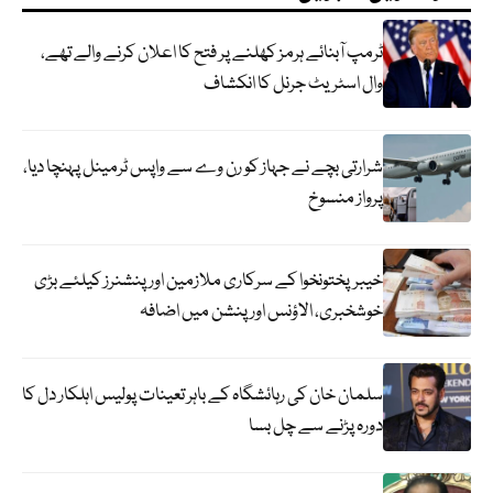
ٹرمپ آبنائے ہرمز کھلنے پر فتح کا اعلان کرنے والے تھے،
وال اسٹریٹ جرنل کا انکشاف
شرارتی بچے نے جہاز کو رن وے سے واپس ٹرمینل پہنچا دیا،
پرواز منسوخ
خیبرپختونخوا کے سرکاری ملازمین اور پنشنرز کیلئے بڑی
خوشخبری، الاؤنس اور پنشن میں اضافہ
سلمان خان کی رہائشگاہ کے باہر تعینات پولیس اہلکار دل کا
دورہ پڑنے سے چل بسا