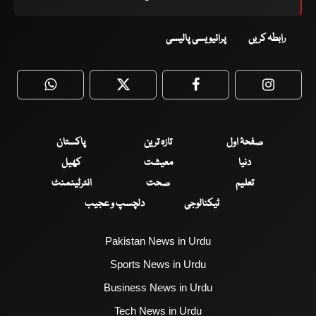
رابطہ کریں
پرائیویسی پالیسی
WhatsApp
Twitter
Facebook
Faceboo
صفحۂ اول
تازہ ترین
پاکستان
دنیا
معیشت
کھیل
تعلیم
صحت
انٹرٹینمنٹ
ٹیکنالوجی
دلچسپ و عجیب
Pakistan News in Urdu
Sports News in Urdu
Business News in Urdu
Tech News in Urdu