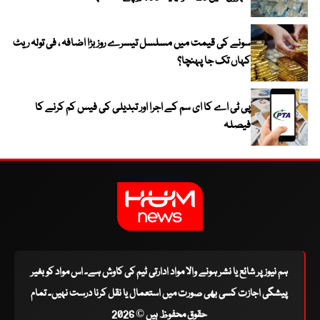
سونے کی قیمت میں مسلسل تیسرے روز بڑا اضافہ ، فی تولہ ریٹ
کہاں تک جا پہنچا؟
پی ٹی اے کا ای سم کے اجرا اور تبدیلی کی فیس کم کرنے کا
فیصلہ
ہم نیوز پر شائع یا نشر ہونے والا مواد ادارتی ٹیم کی کاوش ہے۔ اس مواد کو بغیر
پیشگی اجازت کسی بھی صورت میں استعمال یا نقل کرنا درست نہیں۔ تمام
حقوق محفوظ ہیں © 2026