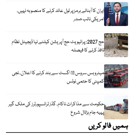
ایران کا آبنائے ہرمز پر ٹول عائد کرنے کا منصوبہ نہیں،
امریکی نائب صدر
حج 2027: پرائیویٹ حج آپریشن کیلئے نیا ڈیجیٹل نظام
نافذ کرنے کا فیصلہ
میٹرو بس سروس 11 اگست سے بند کرنے کا اعلان، نجی
کمپنی کا حتمی نوٹس
حکومت سے مذاکرات ناکام، گڈز ٹرانسپورٹرز کی ملک گیر
پہیہ جام ہڑتال شروع
ہمیں فالو کریں