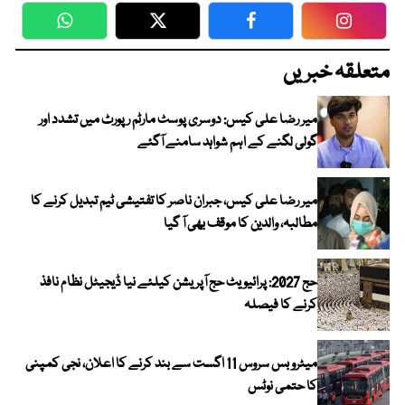
WhatsApp
Twitter
Facebook
Faceboo
متعلقہ خبریں
میر رضا علی کیس: دوسری پوسٹ مارٹم رپورٹ میں تشدد اور
گولی لگنے کے اہم شواہد سامنے آگئے
میر رضا علی کیس، جبران ناصر کا تفتیشی ٹیم تبدیل کرنے کا
مطالبہ، والدین کا موقف بھی آ گیا
حج 2027: پرائیویٹ حج آپریشن کیلئے نیا ڈیجیٹل نظام نافذ
کرنے کا فیصلہ
میٹرو بس سروس 11 اگست سے بند کرنے کا اعلان، نجی کمپنی
کا حتمی نوٹس