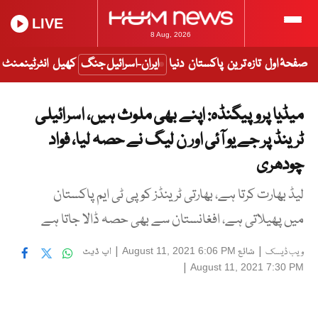
LIVE
8 Aug, 2026
صفحۂ اول
تازہ ترین
پاکستان
دنیا
ایران-اسرائیل جنگ
کھیل
انٹرٹینمنٹ
میڈیا پروپیگنڈہ: اپنے بھی ملوث ہیں، اسرائیلی
ٹرینڈ پر جے یو آئی اور ن لیگ نے حصہ لیا، فواد
چودھری
لیڈ بھارت کرتا ہے، بھارتی ٹرینڈز کو پی ٹی ایم پاکستان
میں پھیلاتی ہے، افغانستان سے بھی حصہ ڈالا جاتا ہے
|
شائع
|
اپ ڈیٹ
August 11, 2021 6:06 PM
ویب ڈیسک
|
August 11, 2021 7:30 PM