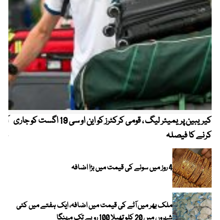
کیریبین پریمیئر لیگ ، قومی کرکٹرز کو این او سی 19 اگست کو جاری
آز
کرنے کا فیصلہ
چھی
4 روز میں سونے کی قیمت میں بڑا اضافہ
ملک بھر میں آٹے کی قیمت میں اضافہ، ایک ہفتے میں کئی
شہروں میں 20 کلو تھیلا 100 روپے تک مہنگا