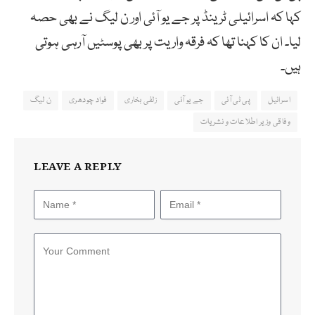
کہا کہ اسرائیلی ٹرینڈ پر جے یو آئی اور ن لیگ نے بھی حصہ
لیا۔ ان کا کہنا تھا کہ فرقہ واریت پر بھی پوسٹیں آرہی ہوتی
ہیں۔
اسرائیل
پی ٹی آئی
جے یو آئی
زلفی بخاری
فواد چودھری
ن لیگ
وفاقی وزیر اطلاعات و نشریات
LEAVE A REPLY