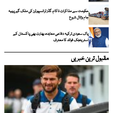
حکومت سے مذاکرات ناکام، گڈز ٹرانسپورٹرز کی ملک گیر پہیہ
جام ہڑتال شروع
پاک سعودی ترکیہ دفاعی معاہدہ، بھارت بھی پاکستان کے
اسٹریٹجک فوائد کا معترف
مقبول ترین خبریں