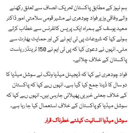
ہم نیوز کے مطابق پاکستان تحریک انصاف سے تعلق رکھنے
والے وفاقی وزیر فواد چودھری نے مشیر قومی سلامتی امور ڈاکٹر
معید یوسف کے ہمراہ ایک پریس کانفرنس سے خطاب کرتے
ہوئے کہا کہ شروعات پی ٹی ایم نے کی اور حمایت بھارت سے
ملی۔ انہوں نے دعویٰ کیا کہ پی ٹی ایم نے 150 ٹرینڈز ریاست
پاکستان کے خلاف چلائے۔
فواد چودھری نے کہا کہ ڈیجیٹل میڈیا ونگ نے سوشل میڈیا کا
دو سال کا ڈیٹا جمع کیا گیا ہے۔ انہوں ںے کہا کہ پاکستان
کے خلاف جعلی خبریں پھیلائی جارہی ہیں۔ انہوں ںے کہا کہ
سوشل میڈیا کو پاکستان کے خلاف استعمال کیا جا رہا ہے۔
سوشل میڈیا انسانیت کیلئے خطرناک قرار