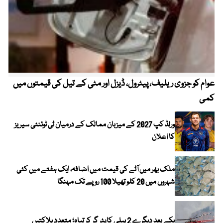
عوام کو جزوی ریلیف، پیٹرول، ڈیزل اور مٹی کے تیل کی قیمتوں میں
4 روز میں سونے کی قیمت میں بڑا اضافہ
کمی
ورلڈ کپ 2027 کے میزبان ممالک کے درمیان ٹی ٹوئنٹی سیریز
کا اعلان
ملک بھر میں آٹے کی قیمت میں اضافہ، ایک ہفتے میں کئی
شہروں میں 20 کلو تھیلا 100 روپے تک مہنگا
یکے بعد دیگرے 2 ہیلی کاپٹر گر کر تباہ؛ متعدد ہلاکتیں