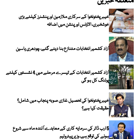
متعلقہ خبریں
خیبرپختونخوا کے سرکاری ملازمین اور پنشنرز کیلئے بڑی
خوشخبری، الاؤنس اور پنشن میں اضافہ
آزاد کشمیر انتخابات متنازع بنا دیئے گئے، چودھری یاسین
آزاد کشمیر انتخابات کے تیسرے مرحلے میں 4 نشستوں کیلئے
پولنگ کل ہو گی
خیبر پختونخوا کی تحصیل غازی صوبہ پنجاب میں شامل؟
حقیقت کیا ہے؟
5 ارب ڈالر کی سرمایہ کاری کے معاہدے آئندہ ماہ سے شروع
ہونے کی توقع ہے، وزیر پیٹرولیم