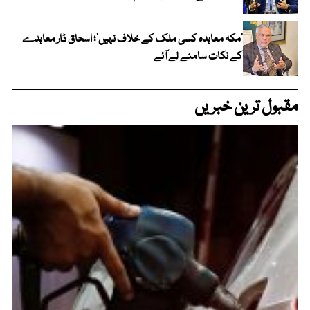
‘مکہ معاہدہ کسی ملک کے خلاف نہیں’؛ اسحاق ڈار معاہدے
کے نکات سامنے لے آئے
مقبول ترین خبریں