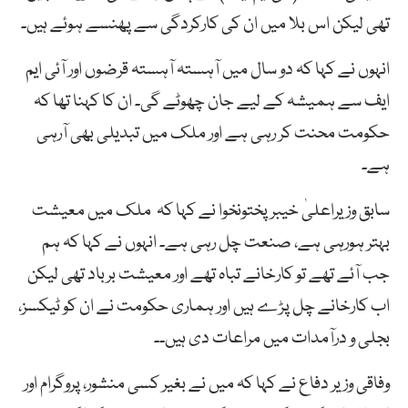
تھی لیکن اس بلا میں ان کی کارکردگی سے پھنسے ہوئے ہیں۔
انہوں نے کہا کہ دو سال میں آہستہ آہستہ قرضوں اور آئی ایم
ایف سے ہمیشہ کے لیے جان چھوٹے گی۔ ان کا کہنا تھا کہ
حکومت محنت کر رہی ہے اور ملک میں تبدیلی بھی آرہی
ہے۔
سابق وزیراعلیٰ خیبرپختونخوا نے کہا کہ ملک میں معیشت
بہتر ہورہی ہے، صنعت چل رہی ہے۔ انہوں نے کہا کہ ہم
جب آئے تھے تو کارخانے تباہ تھے اور معیشت برباد تھی لیکن
اب کارخانے چل پڑے ہیں اور ہماری حکومت نے ان کو ٹیکسز،
بجلی و درآمدات میں مراعات دی ہیں۔۔
وفاقی وزیر دفاع نے کہا کہ میں نے بغیر کسی منشور، پروگرام اور