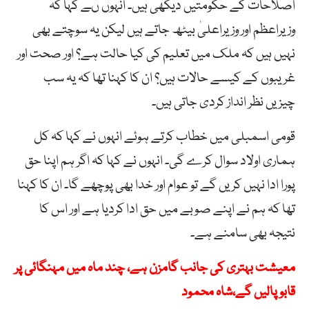
اصلاحات کے حکومتیں دیکھی ہیں۔ انہوں ںے کہا کہ
وزیراعظم اور وزیراعلیٰ بیٹھ جاتے ہیں لیکن یہ سوچتے بھی
نہیں ہیں کہ ملک میں تعلیم کی کیا حالت ہے؟ اور صحت اور
غریبوں کے کیسے حالات ہیں؟ ان کا کہنا تھا کہ یہ سب
چیزیں نظر انداز کردی جاتی ہیں۔
قومی اسمبلی میں خطاب کرتے ہوئے انہوں نے کہا کہ کل
ہماری اولاد سوال کرے گی۔ انہوں نے کہا کہ اگر ہم اپنا حق
پورا ادا نہیں کریں گے تو عوام اور خدا بھی پوچھے گا۔ ان کا کہنا
تھا کہ ہم نے اپنے صوبے میں حق ادا کردیا ہے اور اس کا
نتیجہ بھی سامنے ہے۔
معیشت بہتری کی جانب گامزن ہے، چند ماہ میں مہنگائی پر
قابو پالیں گے،شاہ محمود