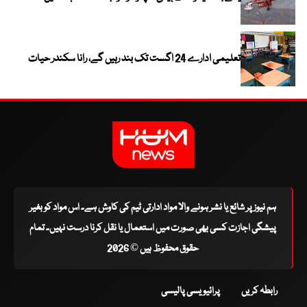
تعلیمی ادارے 24 اگست تک بند رہیں گے، رانا سکندر حیات
ہم نیوز پر شائع یا نشر ہونے والا مواد ادارتی ٹیم کی کاوش ہے۔ اس مواد کو بغیر
پیشگی اجازت کسی بھی صورت میں استعمال یا نقل کرنا درست نہیں۔ تمام
حقوق محفوظ ہیں © 2026
رابطہ کریں
پرائیویسی پالیسی