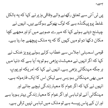
ہے۔
پی ٹی آئی سے تعلق رکھنے والے وفاقی وزیر نے کہا کہ یہ بالکل
غلط پروپیگنڈہ ہے کہ لوگ بھوکے ہوگئے ہیں۔ انہوں نے
چیلنج دیتے ہوئے کہا کہ میرے صوبے میں آؤ اور مجھے کچا
مکان دکھا دو تو میں کہوں گا کہ یہ ملک پیچھے جا رہا ہے۔
قومی اسمبلی اجلاس سے خطاب کرتے ہوئے پرویز خٹک نے
کہا کہ اگر انہوں نے معیشت پڑھی ہو تو یہ آیا ہے کہ دنیا میں
ہر جگہ مہنگائی بڑھی ہے۔ انہوں نے کہا کہ امریکہ اور یورپ
میں بھی مہنگائی ہو رہی ہے لیکن اس کا ایک فارمولہ ہے۔
انہوں نے کہا کہ اگر عوام کا معیار زندگی نیچے جائے اور
مہنگائی آئے تو تباہی اور اگر عوام کا معیار زندگی بہتر ہورہا ہے
اور ان کے پاس پیسہ ہے تو ملک میں تباہی نہیں ترقی ہے۔