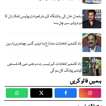
سلمان خان کی رہائشگاہ کے باہر تعینات پولیس اہلکار دل کا
دورہ پڑنے سے چل بسا
آزاد کشمیر انتخابات متنازع بنا دیئے گئے، چودھری یاسین
آزاد کشمیر انتخابات کے تیسرے مرحلے میں 4 نشستوں
کیلئے پولنگ کل ہو گی
ہمیں فالو کریں
WhatsApp
Twitter
Facebook
Faceboo