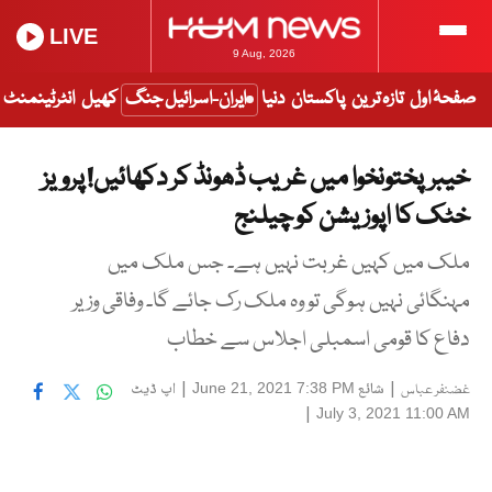
LIVE
9 Aug, 2026
صفحۂ اول
تازہ ترین
پاکستان
دنیا
ایران-اسرائیل جنگ
کھیل
انٹرٹینمنٹ
خیبرپختونخوا میں غریب ڈھونڈ کر دکھائیں! پرویز
خٹک کا اپوزیشن کو چیلنج
ملک میں کہیں غربت نہیں ہے۔ جس ملک میں
مہنگائی نہیں ہوگی تو وہ ملک رک جائے گا۔ وفاقی وزیر
دفاع کا قومی اسمبلی اجلاس سے خطاب
|
شائع
|
اپ ڈیٹ
June 21, 2021 7:38 PM
غضنفر عباس
|
July 3, 2021 11:00 AM