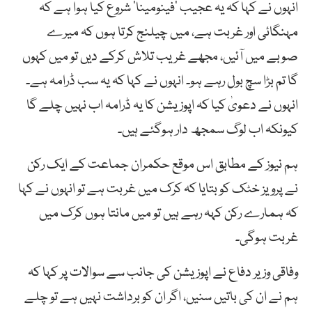
انہوں نے کہا کہ یہ عجیب ‘فینومینا’ شروع کیا ہوا ہے کہ
مہنگائی اور غربت ہے، میں چیلنج کرتا ہوں کہ میرے
صوبے میں آئیں، مجھے غریب تلاش کرکے دیں تو میں کہوں
گا تم بڑا سچ بول رہے ہو۔ انہوں نے کہا کہ یہ سب ڈرامہ ہے۔
انہوں نے دعویٰ کیا کہ اپوزیشن کا یہ ڈرامہ اب نہیں چلے گا
کیونکہ اب لوگ سمجھ دار ہوگئے ہیں۔
ہم نیوز کے مطابق اس موقع حکمران جماعت کے ایک رکن
نے پرویز خٹک کو بتایا کہ کرک میں غربت ہے تو انہوں نے کہا
کہ ہمارے رکن کہہ رہے ہیں تو میں مانتا ہوں کرک میں
غربت ہوگی۔
وفاقی وزیر دفاع نے اپوزیشن کی جانب سے سوالات پر کہا کہ
ہم نے ان کی باتیں سنیں، اگر ان کو برداشت نہیں ہے تو چلے