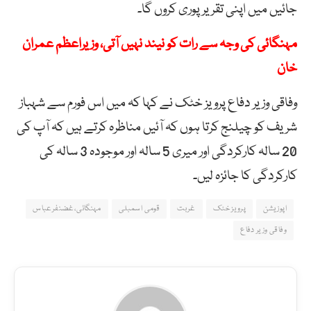
جائیں میں اپنی تقریر پوری کروں گا۔
مہنگائی کی وجہ سے رات کو نیند نہیں آتی، وزیراعظم عمران
خان
وفاقی وزیر دفاع پرویز خٹک نے کہا کہ میں اس فورم سے شہباز
شریف کو چیلنج کرتا ہوں کہ آئیں مناظرہ کرتے ہیں کہ آپ کی
20 سالہ کارکردگی اور میری 5 سالہ اور موجودہ 3 سالہ کی
کارکردگی کا جائزہ لیں۔
اپوزیشن
پرویز خٹک
غربت
قومی اسمبلی
مہنگائی،غضنفرعباس
وفاقی وزیر دفاع