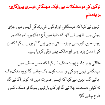
لوگوں کی دو مشکلات ہیں، ایک مہنگائی دوسری بیروزگاری:
وزیراعظم
انہوں نے کہا کہ مہنگائی اور لوگوں کی زندگی آپس میں جڑی
ہوئی ہے۔ انہوں نے کہا کہ دنیا میں آج دیکھیں، امریکہ اور
یورپ میں کون سی چیز سستی ہوئی ہیں؟ انہوں ںے کہا کہ ان
کی آمدن بڑھ رہی اور ملک بھی ترقی کر رہا ہے۔
وفاقی وزیر دفاع پرویز خٹک نے کہا کہ جس ملک میں
مہنگائی نہیں ہو گی اور سب کچھ رک جائے گا تو وہ ملک رک
جائے گا۔ انہوں نے کہا کہ ایسی صورت میں نہ کوئی اگائے گا،
نہ کوئی صنعت چلائے گا اور کاروبار نہیں ہوگا تو ملک کس
طرح چلے گا؟