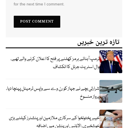
for the next time I comment.
تازہ ترین خبریں
ٹرمپ آبنائے ہرمز کھلنے پر فتح کا اعلان کرنے والے تھے،
وال اسٹریٹ جرنل کا انکشاف
شرارتی بچے نے جہاز کو رن وے سے واپس ٹرمینل پہنچا دیا،
پرواز منسوخ
خیبرپختونخوا کے سرکاری ملازمین اور پنشنرز کیلئے بڑی
خوشخبری، الاؤنس اور پنشن میں اضافہ