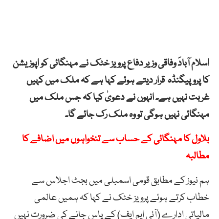
اسلام آبادَ وفاقی وزیر دفاع پرویز خٹک نے مہنگائی کو اپوزیشن
کا پروپیگنڈہ قرار دیتے ہوئے کہا ہے کہ ملک میں کہیں
غربت نہیں ہے۔ انہوں نے دعویٰ کیا کہ جس ملک میں
مہنگائی نہیں ہوگی تو وہ ملک رک جائے گا۔
بلاول کا مہنگائی کے حساب سے تنخواہوں میں اضافے کا
مطالبہ
ہم نیوز کے مطابق قومی اسمبلی میں بجٹ اجلاس سے
خطاب کرتے ہوئے پرویز خٹک نے کہا کہ ہمیں عالمی
مالیاتی ادارے (آئی ایم ایف) کے پاس جانے کی ضرورت نہیں