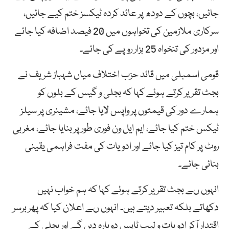
جائیں، بچوں کے دودھ پر عائد کردہ ٹیکسز ختم کیے جائیں،
سرکاری ملازمین کی تخواہوں میں 20 فیصد اضافہ کیا جائے
اور مزدور کی تنخواہ 25 ہزار روپے کی جائے۔
قومی اسمبلی میں قائد حزب اختلاف میاں شہباز شریف نے
بجٹ تقریر کرتے ہوئے کہا کہ بجلی و گیس کے بلوں کو
ہمارے دور کی قیمتوں پر واپس لایا جائے، مشینری پر سیلز
ٹیکس ختم کیا جائے، ایم ایل ون فوری طور پر بنایا جائے، مغربی
روٹ پر کام تیز کیا جائے اور ادویات کی مفت فراہمی یقینی
بنائی جائے۔
انہوں ںے بجٹ تقریر کرتے ہوئے کہا کہ ہم خواب نہیں
دکھاتے بلکہ تعبیر دیتے ہیں۔ انہوں ںے اعلان کیا کہ پھر برسر
اقتدار آکر ادویات و لیپ ٹاپس دوبارہ دیں گے اور بجلی کے