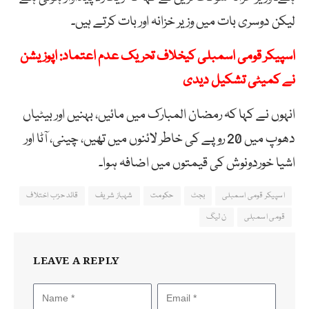
لیکن دوسری بات میں وزیر خزانہ اور بات کرتے ہیں۔
اسپیکر قومی اسمبلی کیخلاف تحریک عدم اعتماد: اپوزیشن
نے کمیٹی تشکیل دیدی
انہوں نے کہا کہ رمضان المبارک میں مائیں، بہنیں اور بیٹیاں
دھوپ میں 20 روپے کی خاطر لائنوں میں تھیں، چینی، آٹا اور
اشیا خوردونوش کی قیمتوں میں اضافہ ہوا۔
اسپیکر قومی اسمبلی
بجٹ
حکومت
شہباز شریف
قائد حزب اختلاف
قومی اسمبلی
ن لیگ
LEAVE A REPLY