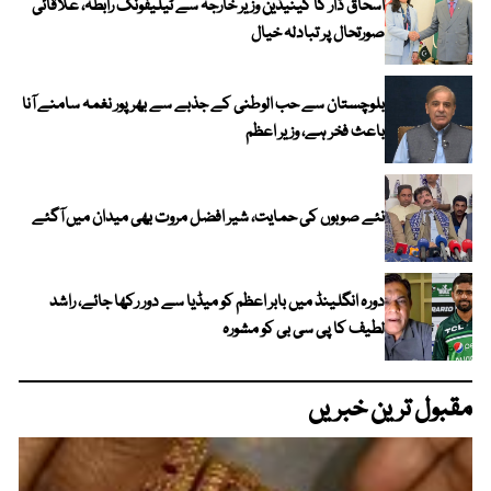
اسحاق ڈار کا کینیڈین وزیر خارجہ سے ٹیلیفونک رابطہ، علاقائی
صورتحال پر تبادلہ خیال
بلوچستان سے حب الوطنی کے جذبے سے بھرپور نغمہ سامنے آنا
باعث فخر ہے، وزیر اعظم
نئے صوبوں کی حمایت، شیر افضل مروت بھی میدان میں آگئے
دورہ انگلینڈ میں بابر اعظم کو میڈیا سے دور رکھا جائے، راشد
لطیف کا پی سی بی کو مشورہ
مقبول ترین خبریں