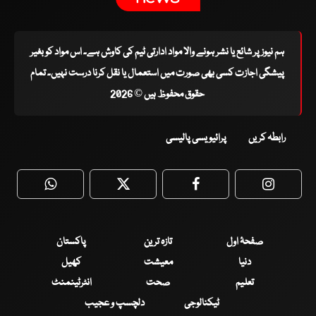
ہم نیوز پر شائع یا نشر ہونے والا مواد ادارتی ٹیم کی کاوش ہے۔ اس مواد کو بغیر
پیشگی اجازت کسی بھی صورت میں استعمال یا نقل کرنا درست نہیں۔ تمام
حقوق محفوظ ہیں © 2026
رابطہ کریں
پرائیویسی پالیسی
WhatsApp
Twitter
Facebook
Faceboo
صفحۂ اول
تازہ ترین
پاکستان
دنیا
معیشت
کھیل
تعلیم
صحت
انٹرٹینمنٹ
ٹیکنالوجی
دلچسپ و عجیب