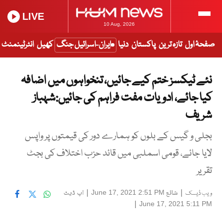
LIVE
10 Aug, 2026
صفحۂ اول
تازہ ترین
پاکستان
دنیا
ایران-اسرائیل جنگ
کھیل
انٹرٹینمنٹ
نئے ٹیکسز ختم کیے جائیں، تنخواہوں میں اضافہ
کیا جائے، ادویات مفت فراہم کی جائیں:شہباز
شریف
بجلی و گیس کے بلوں کو ہمارے دور کی قیمتوں پر واپس
لایا جائے، قومی اسملبی میں قائد حزب اختلاف کی بجٹ
تقریر
|
شائع
|
اپ ڈیٹ
June 17, 2021 2:51 PM
ویب ڈیسک
|
June 17, 2021 5:11 PM