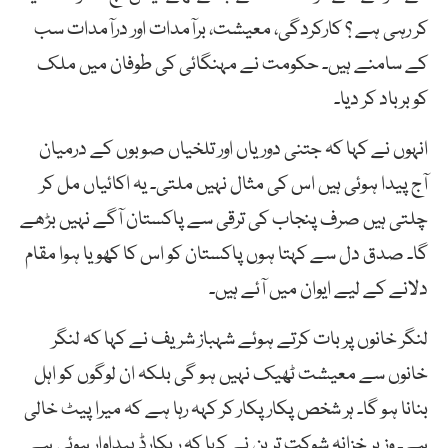
کر رہی ہے ؟ کارکردگی، معیشت، برآمدات اور درآمدات سب
کے سامنے ہیں۔ حکومت نے مہنگائی کی طوفان میں ملک
کو برباد کر دیا۔
انہوں نے کہا کہ جتنی دوریاں اور تلخیاں صوبوں کے درمیان
آج پیدا ہوئی ہیں اس کی مثال نہیں ملتی۔ یہ اکائیاں مل کر
چلتی ہیں صرف پنجاب کی ترقی سے پاکستان آگے نہیں بڑھے
گا۔ صدق دل سے کہتا ہوں پاکستان کو اس کا کھویا ہوا مقام
دلانے کے لیے ایوان میں آئے ہیں۔
لنگر خانوں پر بات کرتے ہوئے شہباز شریف نے کہا کہ لنگر
خانوں سے معیشت ٹھیک نہیں ہو گی بلکہ ان لوگوں کو اہل
بنانا ہو گا۔ ہر شخص پکار پکار کر کہہ رہا ہے کہ میرا پیٹ خالی
ہے۔ وزیر خزانہ شوکت ترین نے کہا کہ ریکارڈ پیداوار ہوئی ہے