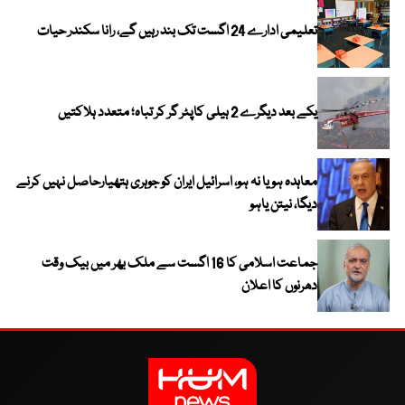
تعلیمی ادارے 24 اگست تک بند رہیں گے، رانا سکندر حیات
یکے بعد دیگرے 2 ہیلی کاپٹر گر کر تباہ؛ متعدد ہلاکتیں
معاہدہ ہو یا نہ ہو، اسرائیل ایران کو جوہری ہتھیارحاصل نہیں کرنے
دیگا، نیتن یاہو
جماعت اسلامی کا 16 اگست سے ملک بھر میں بیک وقت
دھرنوں کا اعلان