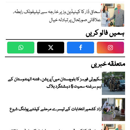
اسحاق ڈار کا کینیڈین وزیر خارجہ سے ٹیلیفونک رابطہ،
علاقائی صورتحال پر تبادلہ خیال
ہمیں فالو کریں
WhatsApp
Twitter
Facebook
Faceboo
متعلقہ خبریں
سکیورٹی فورسز کا بلوچستان میں آپریشن ، فتنہ الہندوستان کے
اہم سرغنہ سمیت 5 دہشتگرد ہلاک
آزاد کشمیر انتخابات کے تیسرے مرحلے کیلئے پولنگ شروع