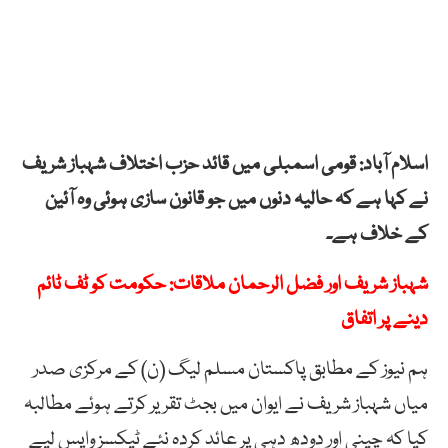
اسلام آباد: قومی اسمبلی میں قائد حزب اختلاف شہباز شریف
نے کہا ہے کہ حالیہ دنوں میں جو قانون سازی ہوئی وہ آئین
کے خلاف ہے۔
شہباز شریف اور فضل الرحمان ملاقات: حکومت کو ٹف ٹائم
دینے پر اتفاق
ہم نیوز کے مطابق پاکستان مسلم لیگ (ن) کے مرکزی صدر
میاں شہباز شریف نے ایوان میں بجٹ تقریر کرتے ہوئے مطالبہ
کیا کہ چینی اور دودھ دہی پر عائد کردہ نئے ٹیکسز واپس لیے