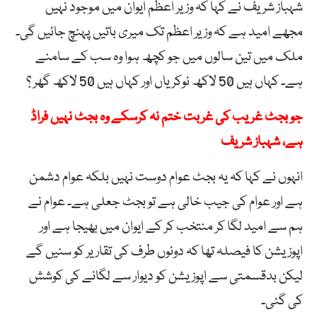
شہباز شریف نے کہا کہ وزیر اعظم ایوان میں موجود نہیں
مجھے امید ہے کہ وزیر اعظم تک میری باتیں پہنچ جائیں گی۔
ملک میں تین سالوں میں جو کچھ ہوا وہ سب کے سامنے
ہے۔ کہاں ہیں 50 لاکھ نوکریاں اور کہاں ہیں 50 لاکھ گھر ؟
جو بجٹ غریب کی غربت ختم نہ کرسکے وہ بجٹ نہیں فراڈ
ہے، شہباز شریف
انہوں نے کہا کہ یہ بجٹ عوام دوست نہیں بلکہ عوام دشمن
ہے اور عوام کی جیب خالی ہے تو بجٹ جعلی ہے۔ عوام نے
ہم سے امید لگا کر منتخب کر کے ایوان میں بھیجا ہے اور
اپوزیشن کا فیصلہ تھا کہ دونوں طرف کی تقاریر کو سنیں گے
لیکن بدقسمتی سے اپوزیشن کو دیوار سے لگانے کی کوشش
کی گئی۔