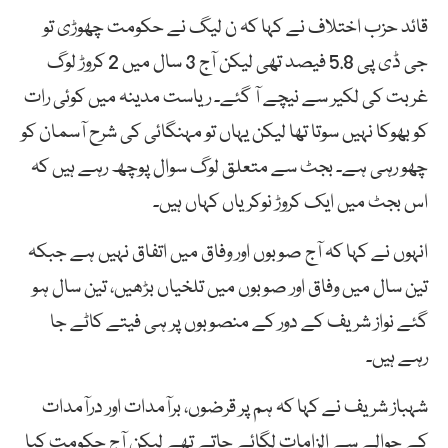
قائد حزب اختلاف نے کہا کہ ن لیگ نے حکومت چھوڑی تو
جی ڈی پی 5.8 فیصد تھی لیکن آج 3 سال میں 2 کروڑ لوگ
غربت کی لکیر سے نیچے آ گئے۔ ریاست مدینہ میں کوئی رات
کو بھوکا نہیں سوتا تھا لیکن یہاں تو مہنگائی کی شرح آسمان کو
چھو رہی ہے۔ بجٹ سے متعلق لوگ سوال پوچھ رہے ہیں کہ
اس بجٹ میں ایک کروڑ نوکریاں کہاں ہیں۔
انہوں نے کہا کہ آج صوبوں اور وفاق میں اتفاق نہیں ہے جبکہ
تین سال میں وفاق اور صوبوں میں تلخیاں بڑھیں، تین سال ہو
گئے نواز شریف کے دور کے منصوبوں پر ہی فیتے کاٹے جا
رہے ہیں۔
شہباز شریف نے کہا کہ ہم پر قرضوں، برآمدات اور درآمدات
کے حوالے سے الزامات لگائے جاتے تھے لیکن آج حکومت کیا