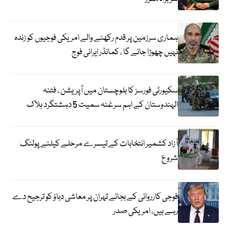
ہماری سرزمین پر قدم رکھنے والے امریکی فوجیوں کو زندہ
نہیں چھوڑا جائے گا ، کمانڈر ایرانی فوج
سکیورٹی فورسز کا بلوچستان میں آپریشن ، فتنہ
الہندوستان کے اہم سرغنہ سمیت 5 دہشتگرد ہلاک
آزاد کشمیر انتخابات کے تیسرے مرحلے کیلئے پولنگ
شروع
فوجی کارروائی کے بجائے تہران پر معاشی دباؤ کو ترجیح دے
رہے ہیں، امریکی صدر