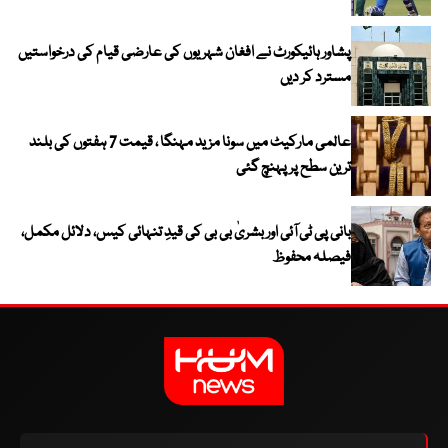
پشاور ہائیکورٹ نے افغان شہریوں کی عارضی قیام کی درخواستیں
مسترد کر دیں
عالمی مارکیٹ میں سونا مزید مہنگا ، قیمت 7 ہفتوں کی بلند
ترین سطح پر پہنچ گئی
بانی پی ٹی آئی اور بشریٰ بی بی کی قیدِ تنہائی کیس، دلائل مکمل،
فیصلہ محفوظ