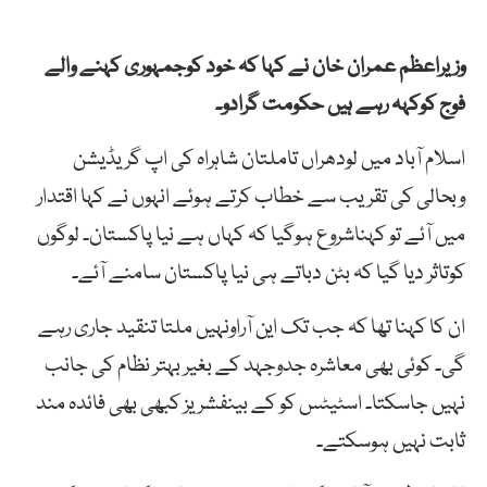
وزیراعظم عمران خان نے کہا کہ خود کوجمہوری کہنے والے
فوج کوکہہ رہے ہیں حکومت گرادو۔
اسلام آباد میں لودھراں تاملتان شاہراہ کی اپ گریڈیشن
وبحالی کی تقریب سے خطاب کرتے ہوئے انہوں نے کہا اقتدار
میں آئے تو کہناشروع ہوگیا کہ کہاں ہے نیا پاکستان۔ لوگوں
کوتاثر دیا گیا کہ بٹن دباتے ہی نیا پاکستان سامنے آئے۔
ان کا کہنا تھا کہ جب تک این آراونہیں ملتا تنقید جاری رہے
گی۔ کوئی بھی معاشرہ جدوجہد کے بغیر بہتر نظام کی جانب
نہیں جاسکتا۔ اسٹیٹس کو کے بینفشریز کبھی بھی فائدہ مند
ثابت نہیں ہوسکتے۔