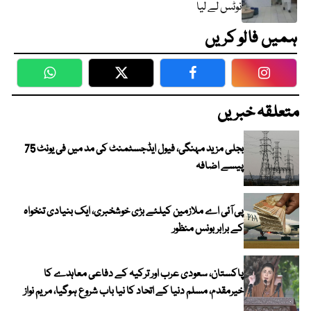
نوٹس لے لیا
ہمیں فالو کریں
WhatsApp
Twitter
Facebook
Faceboo
متعلقہ خبریں
بجلی مزید مہنگی، فیول ایڈجسٹمنٹ کی مد میں فی یونٹ 75
پیسے اضافہ
پی آئی اے ملازمین کیلئے بڑی خوشخبری، ایک بنیادی تنخواہ
کے برابر بونس منظور
پاکستان، سعودی عرب اور ترکیہ کے دفاعی معاہدے کا
خیرمقدم، مسلم دنیا کے اتحاد کا نیا باب شروع ہوگیا، مریم نواز