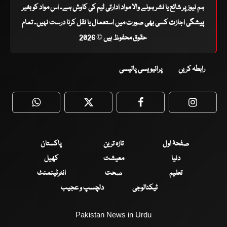
ہم نیوز پر شائع یا نشر ہونے والا مواد ادارتی ٹیم کی کاوش ہے۔ اس مواد کو بغیر
پیشگی اجازت کسی بھی صورت میں استعمال یا نقل کرنا درست نہیں۔ تمام
حقوق محفوظ ہیں © 2026
رابطہ کریں
پرائیویسی پالیسی
WhatsApp
Twitter
Facebook
Faceboo
صفحۂ اول
تازہ ترین
پاکستان
دنیا
معیشت
کھیل
تعلیم
صحت
انٹرٹینمنٹ
ٹیکنالوجی
دلچسپ و عجیب
Pakistan News in Urdu