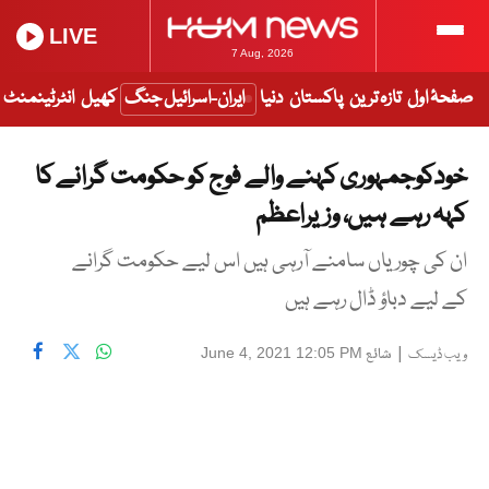
LIVE
7 Aug, 2026
صفحۂ اول
تازہ ترین
پاکستان
دنیا
ایران-اسرائیل جنگ
کھیل
انٹرٹینمنٹ
خودکوجمہوری کہنے والے فوج کو حکومت گرانے کا
کہہ رہے ہیں، وزیراعظم
ان کی چوریاں سامنے آرہی ہیں اس لیے حکومت گرانے
کے لیے دباؤ ڈال رہے ہیں
|
شائع
June 4, 2021 12:05 PM
ویب ڈیسک