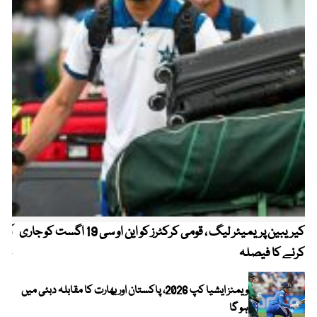
کیریبین پریمیئر لیگ ، قومی کرکٹرز کو این او سی 19 اگست کو جاری
آز
کرنے کا فیصلہ
چھی
ویمنز ایشیا کپ 2026، پاکستان اور بھارت کا مقابلہ دبئی میں
ہو گا