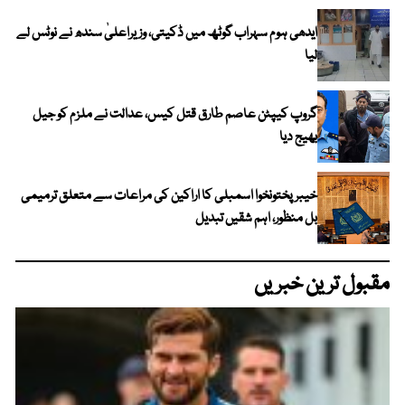
ایدھی ہوم سہراب گوٹھ میں ڈکیتی، وزیراعلیٰ سندھ نے نوٹس لے
لیا
گروپ کیپٹن عاصم طارق قتل کیس، عدالت نے ملزم کو جیل
بھیج دیا
خیبرپختونخوا اسمبلی کا اراکین کی مراعات سے متعلق ترمیمی
بل منظور، اہم شقیں تبدیل
مقبول ترین خبریں