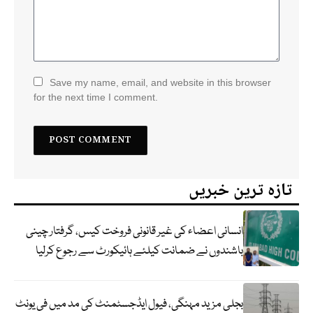
Save my name, email, and website in this browser
for the next time I comment.
تازہ ترین خبریں
انسانی اعضاء کی غیر قانونی فروخت کیس، گرفتار چینی
باشندوں نے ضمانت کیلئے ہائیکورٹ سے رجوع کرلیا
بجلی مزید مہنگی، فیول ایڈجسٹمنٹ کی مد میں فی یونٹ