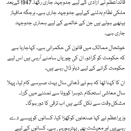
قائداعظم نے آزادی کے لیے جدوجہد جاری رکھا، 1947کےبعد
ملکی نظام بدلنے کےلیے جدوجہد جاری ہے۔ ہرجگہ مافیاز
بیٹھے ہوئے ہیں جن کے خاتمے کے لیے ہماری جدوجہد
جاری ہے۔
خوشحال ممالک میں قانون کی حکمرانی ہے۔ کہاجارہا ہے
کہ حکومت کو گرادو۔ ان کی چوریاں سامنے آرہی ہیں اس لیے
حکومت گرانے کے لیے دباوَ ڈال رہے ہیں۔
ان کا کہنا تھا کہ ہم نے ڈھائی سال بہت صبرسے کام لیا۔ پہلا
سال معاشی استحکام ،دوسرا کورونا سے نمٹنے میں گزرا۔
مشکل وقت سے نکل گئے ہیں اب ترقی کا دور ہوگا۔
وزیراعظم نے کہا صنعتوں کوکھڑا کیا، کسانوں کوپیسے دے
رہےہیں اور معیشت بھی بہترہورہی ہے۔ کسانوں کے لیے