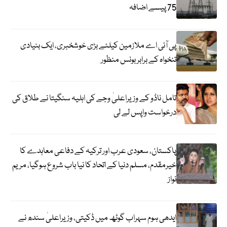
75 پیسے اضافہ
پی آئی اے ملازمین کیلئے بڑی خوشخبری، ایک بنیادی
تنخواہ کے برابر بونس منظور
تامل ناڈو کے وزیراعلیٰ وجے کی اہلیہ سنگیتا نے طلاق کی
درخواست واپس لے لی
پاکستان، سعودی عرب اور ترکیہ کے دفاعی معاہدے کا
خیرمقدم، مسلم دنیا کے اتحاد کا نیا باب شروع ہوگیا، مریم
نواز
ایدھی ہوم سہراب گوٹھ میں ڈکیتی، وزیراعلیٰ سندھ نے