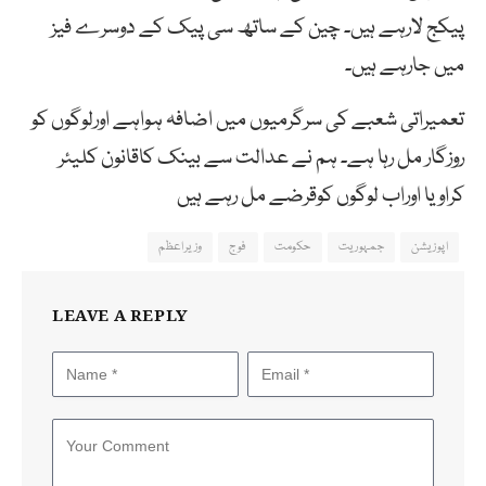
پیکج لارہے ہیں۔ چین کے ساتھ سی پیک کے دوسرے فیز
میں جارہے ہیں۔
تعمیراتی شعبے کی سرگرمیوں میں اضافہ ہواہے اورلوگوں کو
روزگار مل رہا ہے۔ ہم نے عدالت سے بینک کاقانون کلیئر
کراویا اوراب لوگوں کوقرضے مل رہے ہیں
اپوزیشن
جمہوریت
حکومت
فوج
وزیراعظم
LEAVE A REPLY