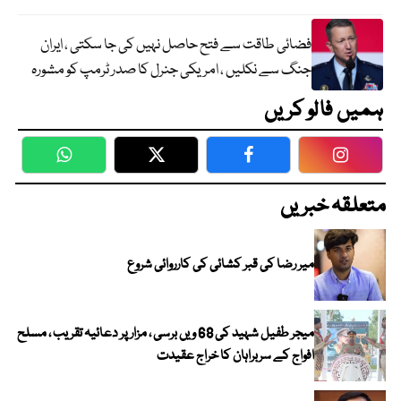
فضائی طاقت سے فتح حاصل نہیں کی جا سکتی ، ایران
جنگ سے نکلیں ، امریکی جنرل کا صدر ٹرمپ کو مشورہ
ہمیں فالو کریں
WhatsApp
Twitter
Facebook
Faceboo
متعلقہ خبریں
میر رضا کی قبر کشائی کی کارروائی شروع
میجر طفیل شہید کی 68 ویں برسی ، مزار پر دعائیہ تقریب ، مسلح
افواج کے سربراہان کا خراج عقیدت