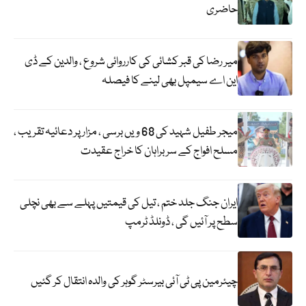
حاضری
میر رضا کی قبر کشائی کی کارروائی شروع ، والدین کے ڈی
این اے سیمپل بھی لینے کا فیصلہ
میجر طفیل شہید کی 68 ویں برسی ، مزار پر دعائیہ تقریب ،
مسلح افواج کے سربراہان کا خراج عقیدت
ایران جنگ جلد ختم ، تیل کی قیمتیں پہلے سے بھی نچلی
سطح پر آئیں گی ، ڈونلڈ ٹرمپ
چیئرمین پی ٹی آئی بیرسٹر گوہر کی والدہ انتقال کر گئیں