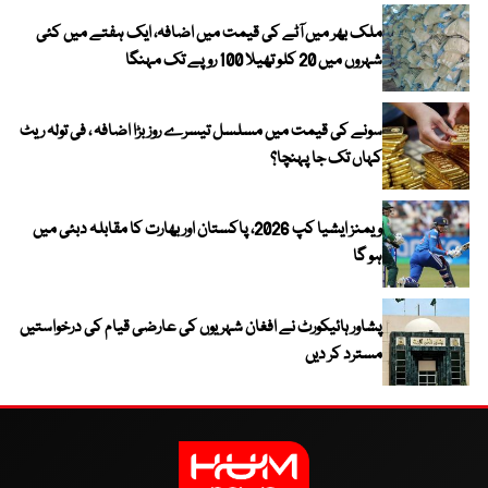
ملک بھر میں آٹے کی قیمت میں اضافہ، ایک ہفتے میں کئی
شہروں میں 20 کلو تھیلا 100 روپے تک مہنگا
سونے کی قیمت میں مسلسل تیسرے روز بڑا اضافہ ، فی تولہ ریٹ
کہاں تک جا پہنچا؟
ویمنز ایشیا کپ 2026، پاکستان اور بھارت کا مقابلہ دبئی میں
ہو گا
پشاور ہائیکورٹ نے افغان شہریوں کی عارضی قیام کی درخواستیں
مسترد کر دیں