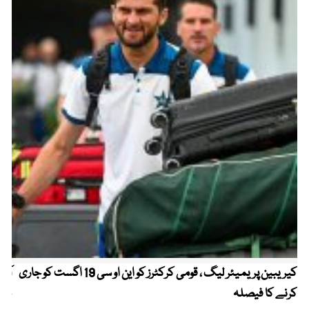
کیریبین پریمیئر لیگ ، قومی کرکٹرز کو این او سی 19 اگست کو جاری
آز
کرنے کا فیصلہ
چھی