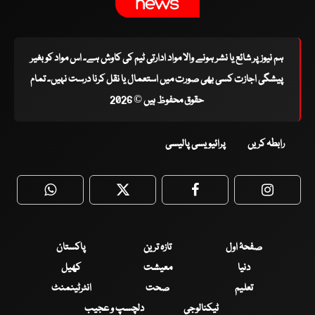
ہم نیوز پر شائع یا نشر ہونے والا مواد ادارتی ٹیم کی کاوش ہے۔ اس مواد کو بغیر
پیشگی اجازت کسی بھی صورت میں استعمال یا نقل کرنا درست نہیں۔ تمام
حقوق محفوظ ہیں © 2026
رابطہ کریں
پرائیویسی پالیسی
WhatsApp
Twitter
Facebook
Faceboo
صفحۂ اول
تازہ ترین
پاکستان
دنیا
معیشت
کھیل
تعلیم
صحت
انٹرٹینمنٹ
ٹیکنالوجی
دلچسپ و عجیب