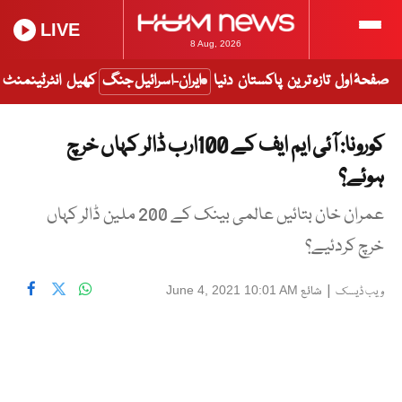
LIVE
8 Aug, 2026
صفحۂ اول
تازہ ترین
پاکستان
دنیا
ایران-اسرائیل جنگ
کھیل
انٹرٹینمنٹ
کورونا: آئی ایم ایف کے 100ارب ڈالر کہاں خرچ
ہوئے؟
عمران خان بتائیں عالمی بینک کے 200 ملین ڈالر کہاں
خرچ کردئیے؟
|
شائع
June 4, 2021 10:01 AM
ویب ڈیسک