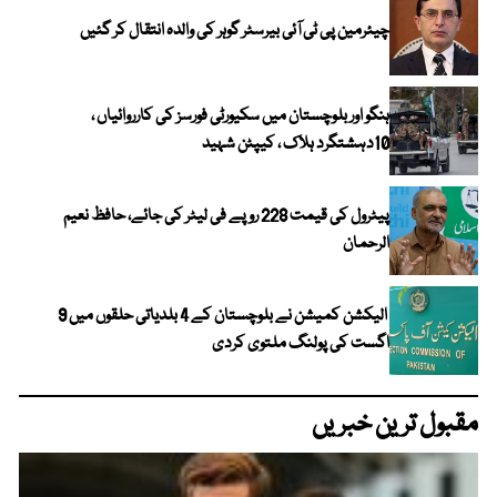
چیئرمین پی ٹی آئی بیرسٹر گوہر کی والدہ انتقال کر گئیں
ہنگو اور بلوچستان میں سکیورٹی فورسز کی کارروائیاں ،
10دہشتگرد ہلاک ، کیپٹن شہید
پیٹرول کی قیمت 228 روپے فی لیٹر کی جائے، حافظ نعیم
الرحمان
الیکشن کمیشن نے بلوچستان کے 4 بلدیاتی حلقوں میں 9
اگست کی پولنگ ملتوی کردی
مقبول ترین خبریں