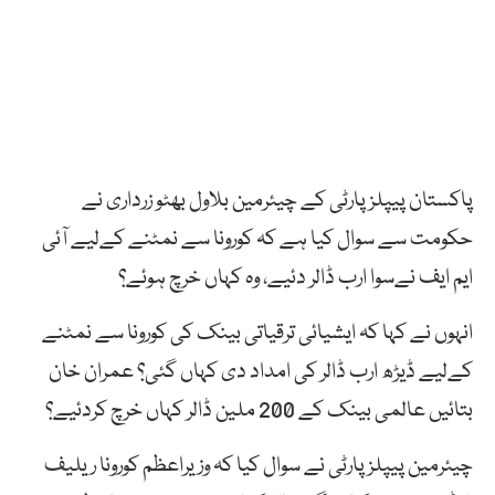
پاکستان پیپلزپارٹی کے چیئرمین بلاول بھٹو زرداری نے
حکومت سے سوال کیا ہے کہ کورونا سے نمٹنے کےلیے آئی
ایم ایف نےسوا ارب ڈالر دئیے، وہ کہاں خرچ ہوئے؟
انہوں نے کہا کہ ایشیائی ترقیاتی بینک کی کورونا سے نمٹنے
کےلیے ڈیڑھ ارب ڈالر کی امداد دی کہاں گئی؟ عمران خان
بتائیں عالمی بینک کے 200 ملین ڈالر کہاں خرچ کردئیے؟
چیئرمین پیپلزپارٹی نے سوال کیا کہ وزیراعظم کورونا ریلیف