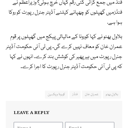
فنڈ میں جمع کرائی گئی رقم کہاں خرچ ہوئی؟ وزیراعظم نے
فنڈزمیں گھپلوں کو چھپانے کیلئے آڈیٹر جنرل رپورٹ کو روکا
ہوا ہے،
بلاول بھٹو نے کہا کورونا کے مالیاتی پیکج میں گھپلوں پر قوم
عمران خان کو معاف نہیں کرے گی۔ پی ٹی آئی حکومت آڈیٹر
جنرل رپورٹ میں ہیرپھیر کی کوشش بند کرے۔ انہوں نے کہا
کہ پی ٹی آئی حکومت آڈیٹر جنرل رپورٹ کا اجرا کرے۔
بلاول بھٹو
عمران خان
فنڈز
کورونا ویکسین
LEAVE A REPLY