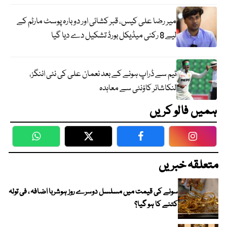
میر رضا علی کیس، قبر کشائی اور دوبارہ پوسٹ مارٹم کے
لیے 8 رکنی میڈیکل بورڈ تشکیل دے دیا گیا
ٹیم سے ڈراپ ہونے کے بعد نعمان علی کی نئی اننگز،
لنکاشائر کاؤنٹی سے معاہدہ
ہمیں فالو کریں
WhatsApp
Twitter
Facebook
Faceboo
متعلقہ خبریں
سونے کی قیمت میں مسلسل دوسرے روز ہوشربا اضافہ ، فی تولہ
کتنے کا ہو گیا؟