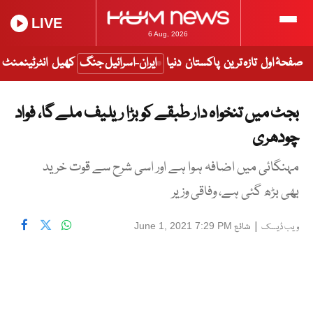
LIVE
6 Aug, 2026
صفحۂ اول
تازہ ترین
پاکستان
دنیا
ایران-اسرائیل جنگ
کھیل
انٹرٹینمنٹ
بجٹ میں تنخواہ دار طبقے کو بڑا ریلیف ملے گا، فواد
چودھری
مہنگائی میں اضافہ ہوا ہے اور اسی شرح سے قوت خرید
بھی بڑھ گئی ہے، وفاقی وزیر
|
شائع
June 1, 2021 7:29 PM
ویب ڈیسک