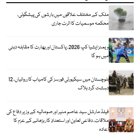
ملک کے مختلف علاقوں میں بارشوں کی پیشگوئی،
محکمہ موسمیات کا الرٹ جاری
ویمنز ایشیا کپ 2026، پاکستان اور بھارت کا مقابلہ دبئی
میں ہو گا
بلوچستان میں سیکیورٹی فورسز کی کامیاب کارروائیاں، 12
دہشت گرد ہلاک
فیلڈ مارشل سید عاصم منیر اور صومالیہ کے وزیر دفاع کی
ملاقات، دفاعی تعاون اور استعدادِ کار بڑھانے کے عزم کا
اعادہ