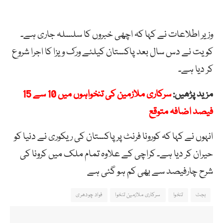
وزیر اطلاعات نے کہا کہ اچھی خبروں کا سلسلہ جاری ہے۔
کویت نے دس سال بعد پاکستان کیلئے ورک ویزا کا اجرا شروع
کر دیا ہے۔
مزید پڑھیں:
سرکاری ملازمین کی تنخواہوں میں 10 سے 15
فیصد اضافہ متوقع
انہوں نے کہا کہ کورونا فرنٹ پر پاکستان کی ریکوری نے دنیا کو
حیران کر دیا ہے۔ کراچی کے علاوہ تمام ملک میں کرونا کی
شرح چارفیصد سے بھی کم ہو گئی ہے
بجٹ
تنخوا
سرکاری ملازمین تنخوا
فواد چودھری