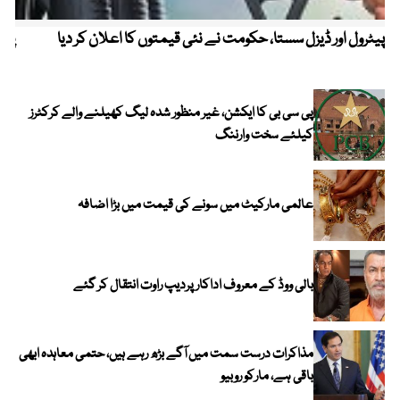
پیٹرول اور ڈیزل سستا، حکومت نے نئی قیمتوں کا اعلان کر دیا
پیٹ
پی سی بی کا ایکشن، غیر منظور شدہ لیگ کھیلنے والے کرکٹرز
کیلئے سخت وارننگ
عالمی مارکیٹ میں سونے کی قیمت میں بڑا اضافہ
بالی ووڈ کے معروف اداکار پردیپ راوت انتقال کر گئے
مذاکرات درست سمت میں آگے بڑھ رہے ہیں، حتمی معاہدہ ابھی
باقی ہے، مارکو روبیو