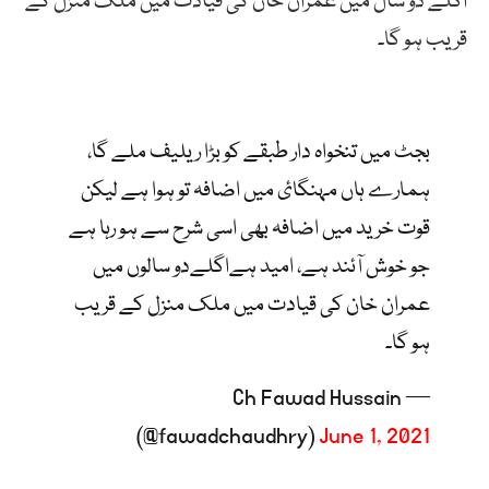
اگلے دو سال میں عمران خان کی قیادت میں ملک منزل کے
قریب ہو گا۔
بجٹ میں تنخواہ دار طبقے کو بڑا ریلیف ملے گا،
ہمارے ہاں مہنگائ میں اضافہ تو ہوا ہے لیکن
قوت خرید میں اضافہ بھی اسی شرح سے ہو رہا ہے
جو خوش آئند ہے، امید ہےاگلےدو سالوں میں
عمران خان کی قیادت میں ملک منزل کے قریب
ہو گا۔
— Ch Fawad Hussain
(@fawadchaudhry)
June 1, 2021