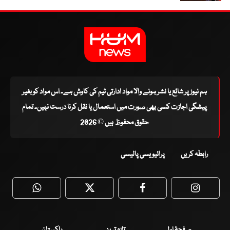
ہم نیوز پر شائع یا نشر ہونے والا مواد ادارتی ٹیم کی کاوش ہے۔ اس مواد کو بغیر
پیشگی اجازت کسی بھی صورت میں استعمال یا نقل کرنا درست نہیں۔ تمام
حقوق محفوظ ہیں © 2026
رابطہ کریں
پرائیویسی پالیسی
WhatsApp
Twitter
Facebook
Faceboo
صفحۂ اول
تازہ ترین
پاکستان