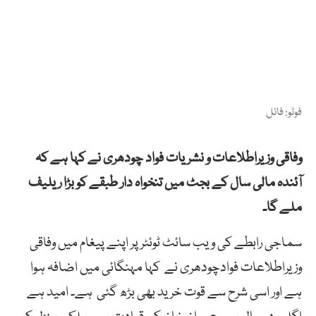
فوٹو: فائل
وفاقی وزیراطلاعات و نشریات فواد چودھری نے کہا ہے کہ
آئندہ مالی سال کے بجٹ میں تنخواہ دار طبقے کو بڑا ریلیف
ملے گا۔
سماجی رابطے کی ویب سائٹ ٹوئٹر پر اپنے پیغام میں وفاقی
وزیراطلاعات فوادچودھری نے کہا مہنگائی میں اضافہ ہوا
ہے اور اسی شرح سے قوت خرید بھی بڑھ گئی ہے۔ امید ہے