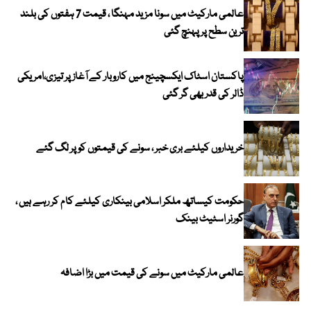
عالمی مارکیٹ میں سونا مزید مہنگا ، قیمت 7 ہفتوں کی بلند
ترین سطح پر پہنچ گئی
پاکستان اسٹاک ایکسچینج میں کاروبار کے آغاز پر تیزی،امریکی
ڈالر کی قدر بھی گر گئی
خریداروں کیلئے بری خبر ، سونے کی قیمتوں کو پر لگ گئے
حکومت کیساتھ ملکر اسلامی بینکاری کیلئے کام کر رہے ہیں ،
گورنر اسٹیٹ بینک
عالمی مارکیٹ میں سونے کی قیمت میں بڑا اضافہ