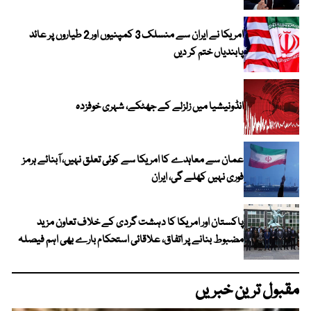
امریکا نے ایران سے منسلک 3 کمپنیوں اور 2 طیاروں پر عائد
پابندیاں ختم کر دیں
انڈونیشیا میں زلزلے کے جھٹکے، شہری خوفزدہ
عمان سے معاہدے کا امریکا سے کوئی تعلق نہیں، آبنائے ہرمز
فوری نہیں کھلے گی، ایران
پاکستان اور امریکا کا دہشت گردی کے خلاف تعاون مزید
مضبوط بنانے پر اتفاق، علاقائی استحکام بارے بھی اہم فیصلہ
مقبول ترین خبریں