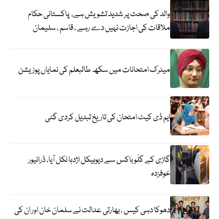
والد کی صحت پر شدید تشویش ہے، پاکستانی حکام
ملاقات کی اجازت نہیں دے رہے ، قاسم ، سلیمان
میٹرک امتحانات میں سکھ طالبعلم کی نمایاں پوزیشن
ایم ڈی کیٹ امتحان کی تاریخ تبدیل کردی گئی
گاڑی کے گلَو باکس سے دیوہیکل اژدہا نکل آیا، ڈرائیور
خوفزدہ
دھوکا دہی کیس ، بھارتی عدالت نے سلمان خان اور ان کی