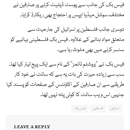
فیس بک کی جانب سے پوسٹ ڈیلیٹ کرنے پر صارفین نے
مختلف سوشل میڈیا ایپس پر احتجاج بھی ریکارڈ کرایا۔
دوسری جانب فلسطین پر اسرائیل کی جارحیت سے
متعلق مواد ہٹانے کے علاوہ ، فیس بک فلسطینی بیانیے کو
سنسر کرنے میں بھی ملوث رہا ہے۔
فیس بک نے “یروشلم ٹائمز” کے نام سے ایک پیج تیار کیا تھا۔
سب سے زیادہ حیرت کی بات یہ ہے کہ سائٹ نے خود کار
طریقے سے ان صارفین کے اکاؤنٹس کے صفحات کو پسند کیا
جنہیں اس ویب سائٹ کا کوئی پتہ نہیں تھا۔
اسرائیل
فلسطین
فیس بک
LEAVE A REPLY