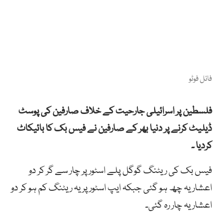
فائل فوٹو
فلسطین پر اسرائیلی جارحیت کے خلاف صارفین کی پوسٹ
ڈیلیٹ کرنے پر دنیا بھر کے صارفین نے فیس بک کا بائیکاٹ
کردیا ۔
فیس بک کی ریٹنگ گوگل پلے اسٹور پر چار سے گر کر دو
اعشاریہ چھ ہو گئی جبکہ ایپ اسٹور پریہ ریٹنگ کم ہو کر دو
اعشاریہ چار رہ گئی۔