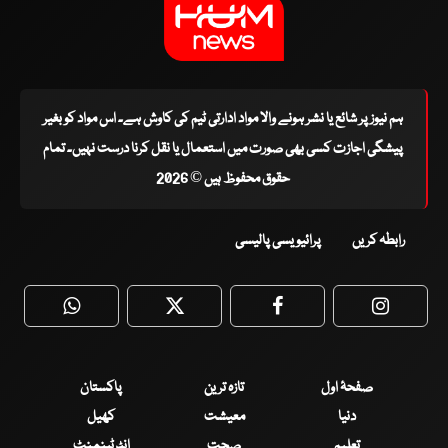
ہم نیوز پر شائع یا نشر ہونے والا مواد ادارتی ٹیم کی کاوش ہے۔ اس مواد کو بغیر
پیشگی اجازت کسی بھی صورت میں استعمال یا نقل کرنا درست نہیں۔ تمام
حقوق محفوظ ہیں © 2026
رابطہ کریں
پرائیویسی پالیسی
WhatsApp
Twitter
Facebook
Faceboo
صفحۂ اول
تازہ ترین
پاکستان
دنیا
معیشت
کھیل
تعلیم
صحت
انٹرٹینمنٹ