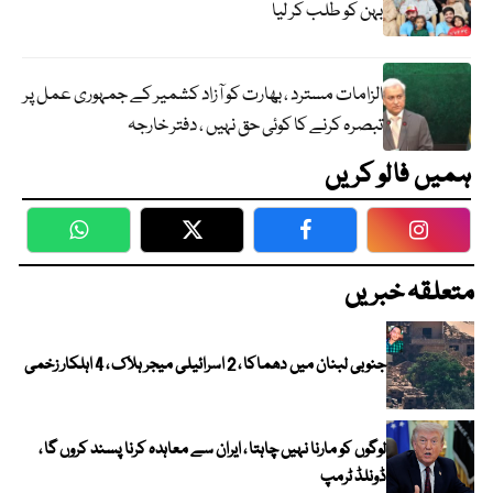
بہن کو طلب کر لیا
الزامات مسترد ، بھارت کو آزاد کشمیر کے جمہوری عمل پر
تبصرہ کرنے کا کوئی حق نہیں ، دفتر خارجہ
ہمیں فالو کریں
WhatsApp
Twitter
Facebook
Faceboo
متعلقہ خبریں
جنوبی لبنان میں دھماکا ، 2 اسرائیلی میجر ہلاک ، 4 اہلکار زخمی
لوگوں کو مارنا نہیں چاہتا ، ایران سے معاہدہ کرنا پسند کروں گا ،
ڈونلڈ ٹرمپ