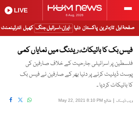
LIVE
6 Aug, 2026
صفحۂ اول
تازہ ترین
پاکستان
دنیا
ایران-اسرائیل جنگ
کھیل
انٹرٹینمنٹ
فیس بک کا بائیکاٹ، ریٹنگ میں نمایاں کمی
فلسطین پر اسرائیلی جارحیت کے خلاف صارفین کی
پوسٹ ڈیلیٹ کرنے پر دنیا بھر کے صارفین نے فیس بک
کا بائیکاٹ کردیا ۔
|
شائع
May 22, 2021 8:10 PM
ویب ڈیسک