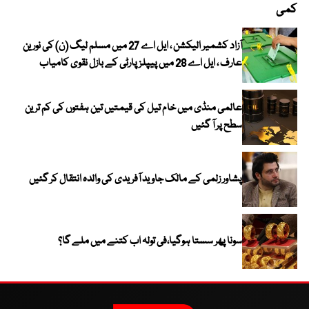
کمی
آزاد کشمیر الیکشن ، ایل اے 27 میں مسلم لیگ (ن) کی نورین
عارف ، ایل اے 28 میں پیپلز پارٹی کے بازل نقوی کامیاب
عالمی منڈی میں خام تیل کی قیمتیں تین ہفتوں کی کم ترین
سطح پر آ گئیں
پشاور زلمی کے مالک جاوید آفریدی کی والدہ انتقال کر گئیں
سونا پھر سستا ہوگیا،فی تولہ اب کتنے میں ملے گا؟