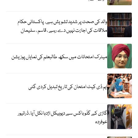
والد کی صحت پر شدید تشویش ہے، پاکستانی حکام
ملاقات کی اجازت نہیں دے رہے ، قاسم ، سلیمان
میٹرک امتحانات میں سکھ طالبعلم کی نمایاں پوزیشن
ایم ڈی کیٹ امتحان کی تاریخ تبدیل کردی گئی
گاڑی کے گلَو باکس سے دیوہیکل اژدہا نکل آیا، ڈرائیور
خوفزدہ