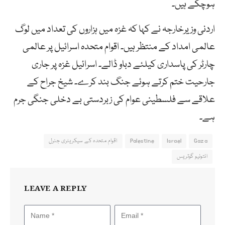
ہوچکے ہیں۔
اردنی وزیرخارجہ نے کہا کہ غزہ میں ہزاروں کی تعداد میں لوگ
عالمی امداد کے منتظر ہیں۔ اقوام متحدہ اسرائیل پر عالمی
چارٹر کی پاسداری کیلئے دباو ڈالے۔ اسرائیل غزہ پر جاری
جارحیت ختم کرتے ہوئے جنگ بند کرے۔ شیخ جراح کے
علاقے سے فلسطینی عوام کی زبردستی بے دخلی جنگی جرم
ہے۔
Gaza
Israel
Palestine
اقوام متحدہ کے سیکریٹری جنرل
انتونیو گوتریس
LEAVE A REPLY