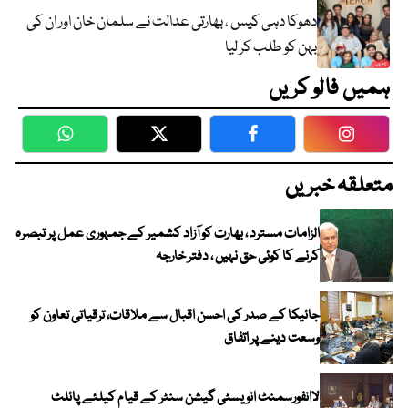
دھوکا دہی کیس ، بھارتی عدالت نے سلمان خان اور ان کی
بہن کو طلب کر لیا
ہمیں فالو کریں
WhatsApp
Twitter
Facebook
Faceboo
متعلقہ خبریں
الزامات مسترد ، بھارت کو آزاد کشمیر کے جمہوری عمل پر تبصرہ
کرنے کا کوئی حق نہیں ، دفتر خارجہ
جائیکا کے صدر کی احسن اقبال سے ملاقات، ترقیاتی تعاون کو
وسعت دینے پر اتفاق
لاانفورسمنٹ انویسٹی گیشن سنٹر کے قیام کیلئے پائلٹ