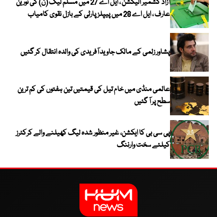
آزاد کشمیر الیکشن ، ایل اے 27 میں مسلم لیگ (ن) کی نورین
عارف ، ایل اے 28 میں پیپلز پارٹی کے بازل نقوی کامیاب
پشاور زلمی کے مالک جاوید آفریدی کی والدہ انتقال کر گئیں
عالمی منڈی میں خام تیل کی قیمتیں تین ہفتوں کی کم ترین
سطح پر آ گئیں
پی سی بی کا ایکشن، غیر منظور شدہ لیگ کھیلنے والے کرکٹرز
کیلئے سخت وارننگ