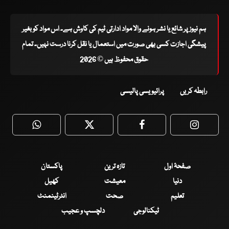
ہم نیوز پر شائع یا نشر ہونے والا مواد ادارتی ٹیم کی کاوش ہے۔ اس مواد کو بغیر
پیشگی اجازت کسی بھی صورت میں استعمال یا نقل کرنا درست نہیں۔ تمام
حقوق محفوظ ہیں © 2026
رابطہ کریں
پرائیویسی پالیسی
WhatsApp
Twitter
Facebook
Faceboo
صفحۂ اول
تازہ ترین
پاکستان
دنیا
معیشت
کھیل
تعلیم
صحت
انٹرٹینمنٹ
ٹیکنالوجی
دلچسپ و عجیب