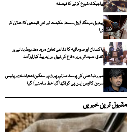
پراجیکٹ شروع کرنے کا فیصلہ
پیٹرول مہنگا، ڈیزل سستا، حکومت نے نئی قیمتوں کا اعلان کر
دیا
پاکستان اور صومالیہ کا دفاعی تعاون مزید مضبوط بنانے پر
اتفاق، صومالی وزیر دفاع کی نیول اور ایئرہیڈ کوارٹرز آمد
میر رضا علی کی پوسٹ مارٹم رپورٹ پر سنگین اعتراضات، پولیس
سرجن کا ایس ایس پی کو لکھا گیا خط سامنے آ گیا
مقبول ترین خبریں