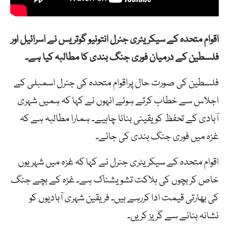
اقوام متحدہ کے سیکریٹری جنرل انتونیو گوتریس نے اسرائیل اور
فلسطین کے درمیان فوری جنگ بندی کا مطالبہ کیا ہے۔
فلسطین کی صورت حال پراقوام متحدہ کی جنرل اسمبلی کے
اجلاس سے خطاب کرتے ہوئے انہوں نے کہا کہ ہمیں شہری
آبادی کے تحفظ کو یقینی بنانا چاہیے۔ ہمارا مطالبہ ہے کہ
غزہ میں فوری جنگ بندی کی جائے۔
اقوام متحدہ کے سیکریٹری جنرل نے کہا کہ غزہ میں شہریوں
خاص کر بچوں کی ہلاکت تشویشناک ہے۔ غزہ کے بچے جنگ
کی بھارتی قیمت ادا کررہے ہیں۔ فریقین شہری آبادیوں کو
نشانہ بنانے سے گریز کریں۔