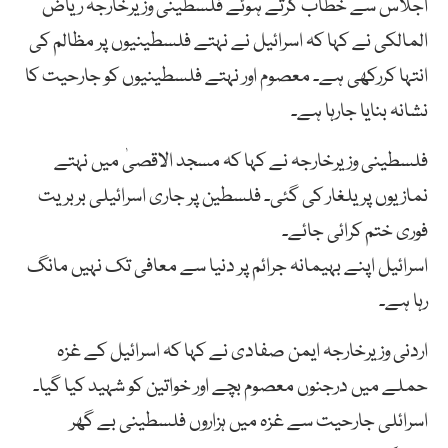
اجلاس سے خطاب کرتے ہوئے فلسطینی وزیرخارجہ ریاض
المالکی نے کہا کہ اسرائیل نے نہتے فلسطینیوں پر مظالم کی
انتہا کررکھی ہے۔ معصوم اور نہتے فلسطینیوں کو جارحیت کا
نشانہ بنایا جارہا ہے۔
فلسطینی وزیرخارجہ نے کہا کہ مسجد الاقصیٰ میں نہتے
نمازیوں پر یلغار کی گئی۔ فلسطین پر جاری اسرائیلی بربریت
فوری ختم کرائی جائے۔
اسرائیل اپنے بہیمانہ جرائم پر دنیا سے معافی تک نہیں مانگ
رہا ہے۔
اردنی وزیرخارجہ ایمن صفادی نے کہا کہ اسرائیل کے غزہ
حملے میں درجنوں معصوم بچے اور خواتین کو شہید کیا گیا۔
اسرائلی جارحیت سے غزہ میں ہزاروں فلسطینی بے گھر