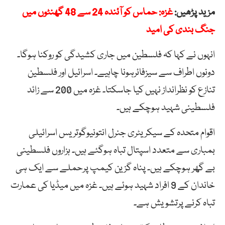
مزید پڑھیں:
غزہ: حماس کو آئندہ 24 سے 48 گھنٹوں میں
جنگ بندی کی امید
انہوں نے کہا کہ فلسطین میں جاری کشیدگی کو روکنا ہوگا۔
دونوں اطراف سے سیزفائرہونا چاہیے۔ اسرائیل اور فلسطین
تنازع کو نظرانداز نہیں کیا جاسکتا۔ غزہ میں 200 سے زائد
فلسطینی شہید ہوچکے ہیں۔
اقوام متحدہ کے سیکریٹری جنرل انتونیوگوتریس اسرائیلی
بمباری سے متعدد اسپتال تباہ ہوگئے ہیں۔ ہزاروں فلسطینی
بے گھر ہوچکے ہیں۔ پناہ گزین کیمپ پرحملے سے ایک ہی
خاندان کے 9 افراد شہید ہوئے ہیں۔ غزہ میں میڈیا کی عمارت
تباہ کرنے پرتشویش ہے۔