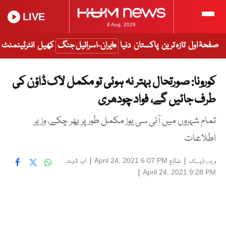
LIVE
8 Aug, 2026
صفحۂ اول
تازہ ترین
پاکستان
دنیا
ایران-اسرائیل جنگ
کھیل
انٹرٹینمنٹ
کورونا: صورتحال بہتر نہ ہوئی تو مکمل لاک ڈاؤن کی
طرف جائیں گے، فواد چودھری
تمام شہروں میں آئی سی یوز مکمل طور پر بھر چکے، وزیر
اطلاعات
|
شائع
|
اپ ڈیٹ
April 24, 2021 6:07 PM
ویب ڈیسک
|
April 24, 2021 9:28 PM