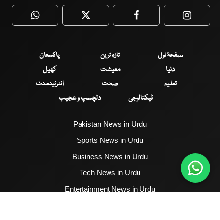
WhatsApp
Twitter
Facebook
Faceboo
صفحۂ اول
تازہ ترین
پاکستان
دنیا
معیشت
کھیل
تعلیم
صحت
انٹرٹینمنٹ
ٹیکنالوجی
دلچسپ و عجیب
Pakistan News in Urdu
Sports News in Urdu
Business News in Urdu
Tech News in Urdu
Entertainment News in Urdu
Health News in Urdu