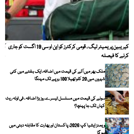
کیریبین پریمیئر لیگ ، قومی کرکٹرز کو این او سی 19 اگست کو جاری
آز
کرنے کا فیصلہ
چھی
ملک بھر میں آٹے کی قیمت میں اضافہ، ایک ہفتے میں کئی
شہروں میں 20 کلو تھیلا 100 روپے تک مہنگا
سونے کی قیمت میں مسلسل تیسرے روز بڑا اضافہ ، فی تولہ ریٹ
کہاں تک جا پہنچا؟
ویمنز ایشیا کپ 2026، پاکستان اور بھارت کا مقابلہ دبئی میں
ہو گا