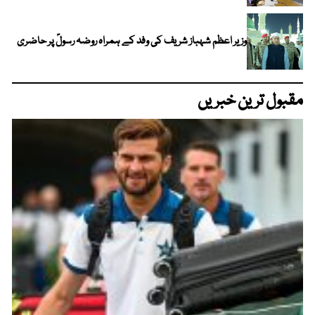
وزیر اعظم شہباز شریف کی وفد کے ہمراہ روضہ رسولؐ پر حاضری
مقبول ترین خبریں