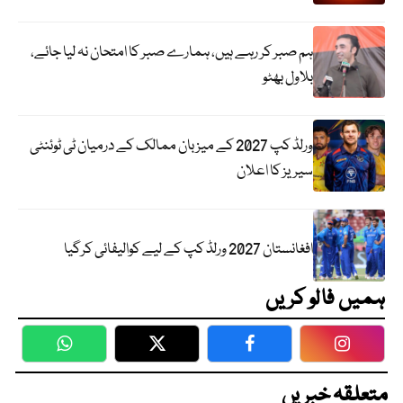
ہم صبر کر رہے ہیں، ہمارے صبر کا امتحان نہ لیا جائے،
بلاول بھٹو
ورلڈ کپ 2027 کے میزبان ممالک کے درمیان ٹی ٹوئنٹی
سیریز کا اعلان
افغانستان 2027 ورلڈ کپ کے لیے کوالیفائی کرگیا
ہمیں فالو کریں
WhatsApp
Twitter
Facebook
Faceboo
متعلقہ خبریں