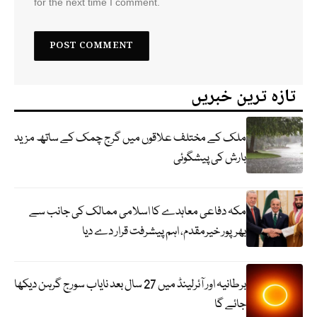
for the next time I comment.
تازہ ترین خبریں
ملک کے مختلف علاقوں میں گرج چمک کے ساتھ مزید
بارش کی پیشگوئی
مکہ دفاعی معاہدے کا اسلامی ممالک کی جانب سے
بھرپور خیرمقدم، اہم پیشرفت قرار دے دیا
برطانیہ اور آئرلینڈ میں 27 سال بعد نایاب سورج گرہن دیکھا
جائے گا