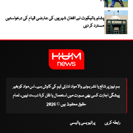
پشاور ہائیکورٹ نے افغان شہریوں کی عارضی قیام کی درخواستیں
مسترد کر دیں
ہم نیوز پر شائع یا نشر ہونے والا مواد ادارتی ٹیم کی کاوش ہے۔ اس مواد کو بغیر
پیشگی اجازت کسی بھی صورت میں استعمال یا نقل کرنا درست نہیں۔ تمام
حقوق محفوظ ہیں © 2026
رابطہ کریں
پرائیویسی پالیسی