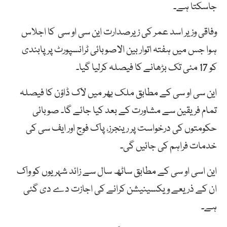
جاسکتا
ہے۔
وفاقی
وزیر
اسد
عمر
کی
زیرصدارت
این
سی
او
سی
کا
اجلاس
ہوا جس میں
ہفتہ
اتوار
بین
الاصوبائی
ٹرانسپورٹ
پر
پابندی
کو
17
مئی
تک
بڑھانے
کا
فیصلہ
کرلیا
گیا۔
این سی او سی کے مطابق
ملک
بھر
میں
لاک
ڈاؤن
کا
فیصلہ
تمام
فریقین
سے
مشاورت
کے
بعد
کیا
جائے
گا۔
صوبائی
حکومتوں
کی
درخواست
پر
رینجرز،
پاک
فوج
اور
ایف
سی
کی
خدمات
فراہم
کی
جائیں
گی۔
این اسی او سی کے مطابق ساٹھ
سال
سے
زائد
شہریوں
کو
واک
ان
کے
ذریعے
ویکسینیشن
کرانے
کی
اجازت
دے
دی
گئی
ہے۔