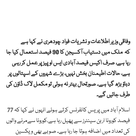
وفاقی وزیر اطلاعات و نشریات فواد چودھری نے کہا ہے
کہ
ملک
میں
دستیاب
آکسیجن
کا
90
فیصد
استعمال
کیا
جا
رہا
ہے،
صرف
اکیس
فیصد
آبادی
ایس
او
پیز
پر
عمل
کر
رہی
ہے،
حالات
اطیمنان
بخش
نہیں،
بڑے
شہروں
کے
اسپتالوں
پر
دباؤ
بڑھ
گیا
ہے۔
صورتحال
بہتر
نہ
ہوئی
تو
مکمل
لاک
ڈاؤن
کی
طرف
جائیں
گے۔
اسلام آباد میں پریس کانفرنس کرتے ہوئے انہوں نے کہا کہ 77
فیصد کورونا اربن سینٹرز سے پھیل رہا ہے،کورونا سےمرنے والوں
کی تعداد میں اضافہ ہوتا جا رہا ہے۔
صوبے
بھی
ویکسین