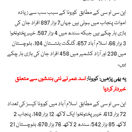
این سی او سی کے مطابق کورونا کے سبب سب سے زیادہ
اموات پنجاب میں ہوئی ہیں جہاں7 ہزار 897 افراد جان کی
بازی ہار چکے ہیں جبکہ سندھ میں 4 ہزار 587، خیبر پختونخوا
3 ہزار 66، اسلام آباد 657، گلگت بلتستان 104، بلوچستان
میں 230 اور آزاد کشمیر میں 458 افراد جان کی بازی ہار چکے
ہیں۔
یہ بھی پڑھیں: کورونا:
اسد عمر نے نئی بندشوں سے متعلق
خبردار کردیا
این سی او سی کے مطابق اسلام آباد میں کورونا کیسز کی تعداد
72 ہزار 613، خیبر پختونخوا ایک لاکھ 12 ہزار 140، پنجاب 2
لاکھ 85 ہزار 542، سندھ 2 لاکھ 76 ہزار 670، بلوچستان 21