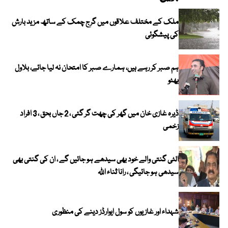
ملک کے مختلف علاقوں میں گرج چمک کے ساتھ مزید بارش
کی پیشگوئی
ہم صبر کر رہے ہیں، ہمارے صبر کا امتحان نہ لیا جائے، بلاول
بھٹو
ڈیرہ غازی خان میں گھر کی چھت گر گئی ، 2 جاں بحق ، 3 افراد
زخمی
الٹی گنتی والے خود بھی سیدھے ہو جائیں گے ، ان کی گنتی بھی
سیدھی ہو جائیگی ، رانا ثناء اللہ
شہداء اور غازیوں کو سول ایوارڈز دینے کی منظوری