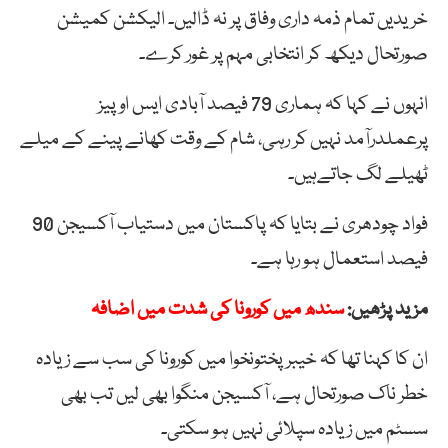
خریدیں
تمام
ذمہ
داری
وفاق
پر
نہ
ڈالیں۔
الیکشن
کمیشن
صورتحال
دیکھ
کر
انتخابی
مہم
پر
غور
کرے۔
انہوں نے کہا کہ ہماری 79 فیصد آبادی ایس اوپیز
پرعملدرآمد نہیں کر رہی، شام کے وقت کھانے پینے کے میلے
ٹھیلے لگ جاتےہیں۔
فواد چودھری نے بتایا کہ پاکستان میں دستیاب آکسیجن 90
فیصد استعمال ہو رہا ہے۔
مزید پڑھیں:
سندھ میں کورونا کی شدت میں اضافہ
ان کا کہنا تھا کہ خیبرپختونخوا میں کورونا کی سب سے زیادہ
خطر ناک صورتحال ہے، آکسیجن منگوا بھی لیں تب بھی
سسٹم میں زیادہ سپلائی نہیں ہو سکتی۔