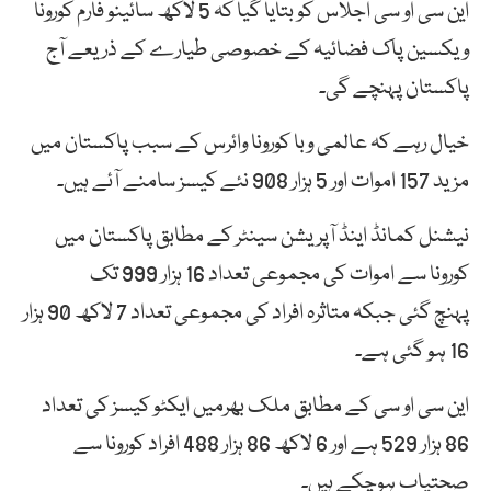
این سی او سی اجلاس کو
بتایا
گیا
کہ
5
لاکھ
سائینو
فارم
کورونا
ویکسین
پاک
فضائیہ
کے
خصوصی
طیارے
کے
ذریعے
آج
پاکستان
پہنچے
گی۔
خیال رہے کہ عالمی وبا کورونا وائرس کے سبب پاکستان میں
مزید 157 اموات اور 5 ہزار 908 نئے کیسز سامنے آئے ہیں۔
نیشنل کمانڈ اینڈ آپریشن سینٹر کے مطابق پاکستان میں
کورونا سے اموات کی مجموعی تعداد 16 ہزار 999 تک
پہنچ گئی جبکہ متاثرہ افراد کی مجموعی تعداد 7 لاکھ 90 ہزار
16 ہو گئی ہے۔
این سی او سی کے مطابق ملک بھرمیں ایکٹو کیسز کی تعداد
86 ہزار 529 ہے اور 6 لاکھ 86 ہزار 488 افراد کورونا سے
صحتیاب ہوچکے ہیں۔