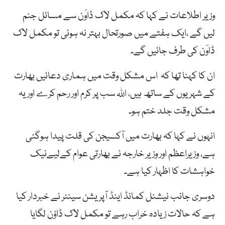
وزیر اطلاعات نے کہا کہ مکمل لاک ڈاوَن سے مسائل جنم
لیں گے ،ایک ہفتے میں صورتحال بہتر نہ ہوئی تو مکمل لاک
ڈاوَن کی طرف جائیں گے۔
ان کا کہنا تھا کہ اس مشکل وقت میں ہماری دعائیں بھارت
کے شہریوں کے ساتھ ہیں، اللہ سب پر کرم اور رحم کرے اور یہ
مشکل وقت جلد ختم ہو۔
انہوں نے کہا کہ بھارت میں آکسیجن کی قلت پیدا ہوگئی
ہے، وزیراعظم اور وزیر خارجہ نے بھارتی عوام کےلیےنیک
خواہشات کا اظہار کیا ہے۔
دوسری جانب
نیشنل
کمانڈ
اینڈ
آپریشن
سینٹر
نے
خبردار
کیا
ہے
کہ
حالات
زیادہ
خراب
رہے
تو
مکمل
لاک
ڈاؤن
لگایا