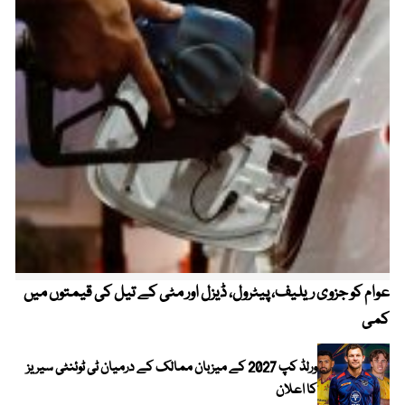
عوام کو جزوی ریلیف، پیٹرول، ڈیزل اور مٹی کے تیل کی قیمتوں میں
4 روز میں سونے کی قیمت میں بڑا اضافہ
کمی
ورلڈ کپ 2027 کے میزبان ممالک کے درمیان ٹی ٹوئنٹی سیریز
کا اعلان