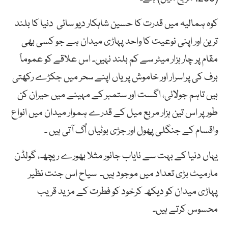
کوہ ہمالیہ میں قدرت کا حسین شاہکار دیو سائی دنیا کا بلند
ترین اور اپنی نوعیت کا واحد پہاڑی میدان ہے جو کسی بھی
مقام پر چار ہزار میٹر سے کم بلند نہیں۔ اس علاقے کو عموماً
برف کی پراسرار اور خاموش پریاں اپنے سحر میں جکڑے رکھتی
ہیں تاہم جولائی، اگست اور ستمبر کے مہینے میں حیران کن
طور پر اس تین ہزار مربع میل کے قدرے ہموار میدان میں انواع
واقسام کے جنگلی پھول اور جڑی بوٹیاں اُگ آتی ہیں ۔
یہاں دنیا کے بہت سے نایاب جانور مثلا بھورے ریچھ، گولڈن
مارمیٹ بڑی تعداد میں موجود ہیں۔ سیاح اس جنت نظیر
پہاڑی میدان کو دیکھ کرخود کو فطرت کے مزید قریب
محسوس کرتے ہیں۔