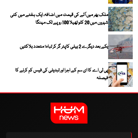
ملک بھر میں آٹے کی قیمت میں اضافہ، ایک ہفتے میں کئی
شہروں میں 20 کلو تھیلا 100 روپے تک مہنگا
یکے بعد دیگرے 2 ہیلی کاپٹر گر کر تباہ؛ متعدد ہلاکتیں
پی ٹی اے کا ای سم کے اجرا اور تبدیلی کی فیس کم کرنے کا
فیصلہ