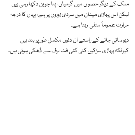
ملک کے دیگر حصو ں میں گرمیاں اپنا جوبن دکھا رہی ہیں
لیکن اس پہاڑی میدان میں سردی زوروں پر ہے، یہاں کا درجہ
حرارت عموماً منفی رہتا ہے۔
دیو سائی جانے کے راستے ان دنوں مکمل طور پر بند ہیں
کیونکہ پہاڑی سڑکیں کئی کئی فٹ برف سے ڈھکی ہوئی ہیں۔