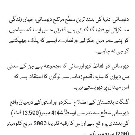
دیوسائی: دنیا کی بلند ترین سطع مرتفع دیوسائی، جہاں زندگی
مسکراتی اور فضا گدگداتی ہے، قدرتی حسن ایسا کہ سیاحوں
کو اپنے سحر میں جکڑ لے اور نظارے ایسے کہ پلک جھپکنے
کو جی نہ چاہے۔
دیو سائی دو الفاظ دیو اور سائی کا مجموعہ ہے جن کے معنی
ہیں دیوؤں کا سایہ، قدیم زمانے سے لوگوں کا اعتقاد ہے کہ
اس میدان پر دیو بستے ہیں۔
گلگت بلتستان کے اضلاع اسکردو اور استور کے درمیان واقع
دیو سائی سطح سمندر سے اوسطاً 4144 میٹر (13،500 فٹ )
کی بلندی پر واقع ہے اوراس کا رقبہ تقریبا 3000 مربع کلومیٹر
(1200 مربع میل) ہے۔