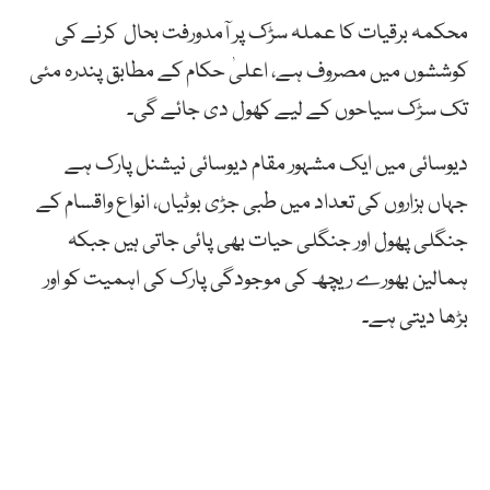
محکمہ برقیات کا عملہ سڑک پر آمدورفت بحال کرنے کی
کوششوں میں مصروف ہے، اعلیٰ حکام کے مطابق پندرہ مئی
تک سڑک سیاحوں کے لیے کھول دی جائے گی۔
دیوسائی میں ایک مشہور مقام دیوسائی نیشنل پارک ہے
جہاں ہزاروں کی تعداد میں طبی جڑی بوٹیاں، انواع واقسام کے
جنگلی پھول اور جنگلی حیات بھی پائی جاتی ہیں جبکہ
ہمالین بھورے ریچھ کی موجودگی پارک کی اہمیت کو اور
بڑھا دیتی ہے۔