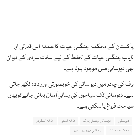
پاکستان کے محکمہ جنگلی حیات کا عملہ اس قدرتی اور
نایاب جنگلی حیات کے تحفظ کے لیے سخت سردی کے دوران
بھی دیوسائی میں موجود ہوتا ہے۔
برف کی چادر میں دیو سائی کی خوبصورتی اور زیادہ نکھر جاتی
ہے۔ دیو سائی تک سیاحوں کی رسائی آسان بنائی جائے تو یہاں
سیاحت فروغ پا سکتی ہے۔
دیوسائی
دیوسائی نیشنل پارک
ضلع استور
ضلع اسکردو
محکمہ برقیات
ہمالین بھورے ریچھ