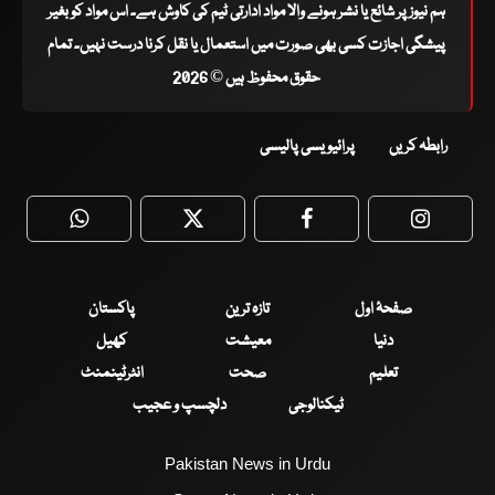
ہم نیوز پر شائع یا نشر ہونے والا مواد ادارتی ٹیم کی کاوش ہے۔ اس مواد کو بغیر
پیشگی اجازت کسی بھی صورت میں استعمال یا نقل کرنا درست نہیں۔ تمام
حقوق محفوظ ہیں © 2026
رابطہ کریں
پرائیویسی پالیسی
WhatsApp
Twitter
Facebook
Faceboo
صفحۂ اول
تازہ ترین
پاکستان
دنیا
معیشت
کھیل
تعلیم
صحت
انٹرٹینمنٹ
ٹیکنالوجی
دلچسپ و عجیب
Pakistan News in Urdu