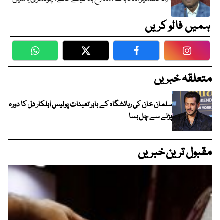
ہمیں فالو کریں
WhatsApp
Twitter
Facebook
Faceboo
متعلقہ خبریں
سلمان خان کی رہائشگاہ کے باہر تعینات پولیس اہلکار دل کا دورہ
پڑنے سے چل بسا
مقبول ترین خبریں