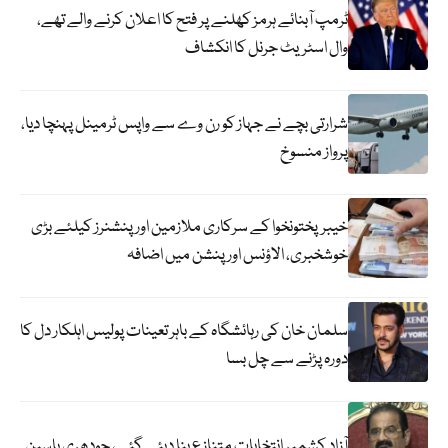
ٹرمپ آبنائے ہرمز کھلنے پر فتح کا اعلان کرنے والے تھے،
وال اسٹریٹ جرنل کا انکشاف
شرارتی بچے نے جہاز کو رن وے سے واپس ٹرمینل پہنچا دیا،
پرواز منسوخ
خیبرپختونخوا کے سرکاری ملازمین اور پنشنرز کیلئے بڑی
خوشخبری، الاؤنس اور پنشن میں اضافہ
سلمان خان کی رہائشگاہ کے باہر تعینات پولیس اہلکار دل کا
دورہ پڑنے سے چل بسا
آزاد کشمیر انتخابات متنازع بنا دیئے گئے، چودھری یاسین