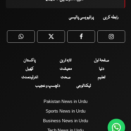
رابطہ کریں
پرائیویسی پالیسی
WhatsApp
Twitter
Facebook
Faceboo
صفحۂ اول
تازہ ترین
پاکستان
دنیا
معیشت
کھیل
تعلیم
صحت
انٹرٹینمنٹ
ٹیکنالوجی
دلچسپ و عجیب
Pakistan News in Urdu
Sports News in Urdu
Business News in Urdu
Tech News in Urdu