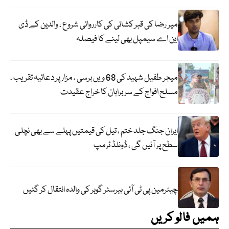
میر رضا کی قبر کشائی کی کارروائی شروع ، والدین کے ڈی
این اے سیمپل بھی لینے کا فیصلہ
میجر طفیل شہید کی 68 ویں برسی ، مزار پر دعائیہ تقریب ،
مسلح افواج کے سربراہان کا خراج عقیدت
ایران جنگ جلد ختم ، تیل کی قیمتیں پہلے سے بھی نچلی
سطح پر آئیں گی ، ڈونلڈ ٹرمپ
چیئرمین پی ٹی آئی بیرسٹر گوہر کی والدہ انتقال کر گئیں
ہمیں فالو کریں