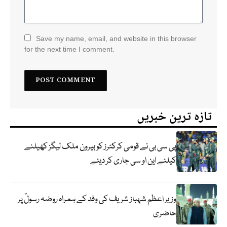
Save my name, email, and website in this browser
for the next time I comment.
تازہ ترین خبریں
پی سی بی نے قومی کرکٹرز کو بیرون ملک لیگز کھیلنے
کیلئے این او سی جاری کر دیئے
وزیر اعظم شہباز شریف کی وفد کے ہمراہ روضہ رسولؐ پر
حاضری