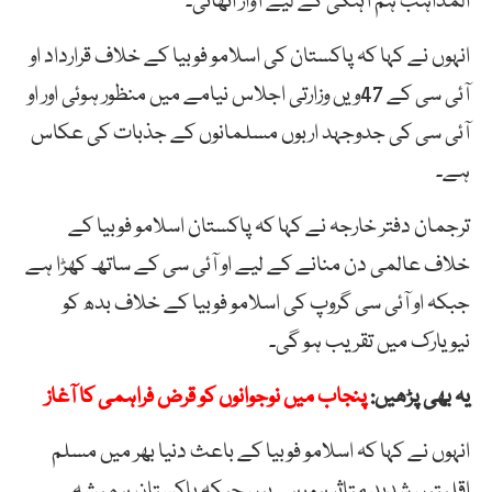
المذاہب ہم آہنگی کے لیے آواز اٹھائی۔
انہوں نے کہا کہ پاکستان کی اسلامو فوبیا کے خلاف قرارداد او
آئی سی کے 47ویں وزارتی اجلاس نیامے میں منظور ہوئی اور او
آئی سی کی جدوجہد اربوں مسلمانوں کے جذبات کی عکاس
ہے۔
ترجمان دفتر خارجہ نے کہا کہ پاکستان اسلامو فوبیا کے
خلاف عالمی دن منانے کے لیے او آئی سی کے ساتھ کھڑا ہے
جبکہ او آئی سی گروپ کی اسلامو فوبیا کے خلاف بدھ کو
نیویارک میں تقریب ہو گی۔
یہ بھی پڑھیں:
پنجاب میں نوجوانوں کو قرض فراہمی کا آغاز
انہوں نے کہا کہ اسلامو فوبیا کے باعث دنیا بھر میں مسلم
اقلیتیں شدید متاثر ہو رہی ہیں جبکہ پاکستان ہمیشہ