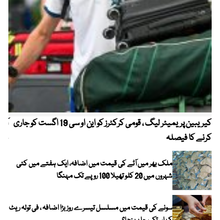
کیریبین پریمیئر لیگ ، قومی کرکٹرز کو این او سی 19 اگست کو جاری
آز
کرنے کا فیصلہ
چھی
ملک بھر میں آٹے کی قیمت میں اضافہ، ایک ہفتے میں کئی
شہروں میں 20 کلو تھیلا 100 روپے تک مہنگا
سونے کی قیمت میں مسلسل تیسرے روز بڑا اضافہ ، فی تولہ ریٹ