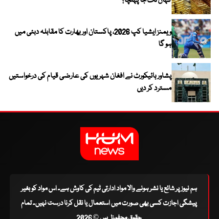
کہاں تک جا پہنچا؟
ویمنز ایشیا کپ 2026، پاکستان اور بھارت کا مقابلہ دبئی میں
ہو گا
پشاور ہائیکورٹ نے افغان شہریوں کی عارضی قیام کی درخواستیں
مسترد کر دیں
ہم نیوز پر شائع یا نشر ہونے والا مواد ادارتی ٹیم کی کاوش ہے۔ اس مواد کو بغیر
پیشگی اجازت کسی بھی صورت میں استعمال یا نقل کرنا درست نہیں۔ تمام
حقوق محفوظ ہیں © 2026