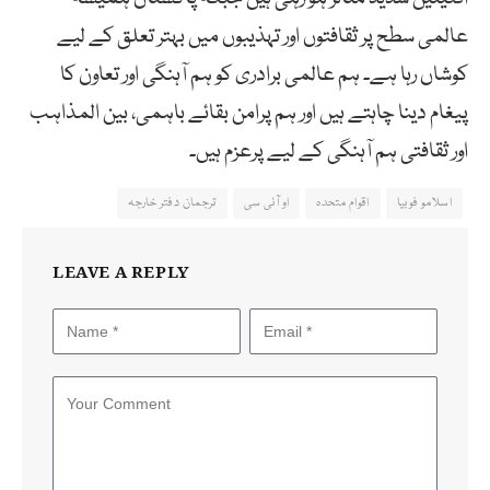
عالمی سطح پر ثقافتوں اور تہذیبوں میں بہتر تعلق کے لیے
کوشاں رہا ہے۔ ہم عالمی برادری کو ہم آہنگی اور تعاون کا
پیغام دینا چاہتے ہیں اور ہم پرامن بقائے باہمی، بین المذاہب
اور ثقافتی ہم آہنگی کے لیے پرعزم ہیں۔
اسلامو فوبیا
اقوام متحدہ
او آئی سی
ترجمان دفتر خارجہ
LEAVE A REPLY