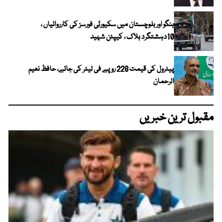
ہنگو اور بلوچستان میں سکیورٹی فورسز کی کارروائیاں ،
10دہشتگرد ہلاک ، کیپٹن شہید
پیٹرول کی قیمت 228 روپے فی لیٹر کی جائے، حافظ نعیم
الرحمان
مقبول ترین خبریں