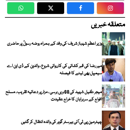
WhatsApp
Twitter
Facebook
Faceboo
متعلقہ خبریں
وزیر اعظم شہباز شریف کی وفد کے ہمراہ روضہ رسولؐ پر حاضری
میر رضا کی قبر کشائی کی کارروائی شروع ، والدین کے ڈی این اے
سیمپل بھی لینے کا فیصلہ
میجر طفیل شہید کی 68 ویں برسی ، مزار پر دعائیہ تقریب ، مسلح
افواج کے سربراہان کا خراج عقیدت
چیئرمین پی ٹی آئی بیرسٹر گوہر کی والدہ انتقال کر گئیں