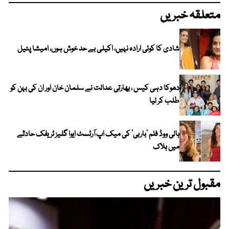
متعلقہ خبریں
شادی کا کوئی ارادہ نہیں، اکیلی بے حد خوش ہوں، امیشا پٹیل
دھوکا دہی کیس ، بھارتی عدالت نے سلمان خان اور ان کی بہن کو
طلب کر لیا
ہالی ووڈ فلم ’باربی‘ کی میک اپ آرٹسٹ ایوا گلیز ٹریفک حادثے
میں ہلاک
مقبول ترین خبریں