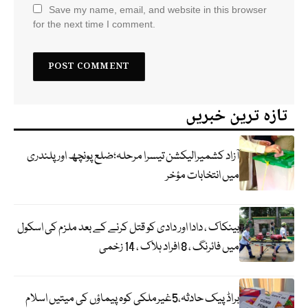
Save my name, email, and website in this browser
for the next time I comment.
تازہ ترین خبریں
آزاد کشمیرالیکشن تیسرا مرحلہ؛ضلع پونچھ اور پلندری
میں انتخابات مؤخر
بینکاک ، دادا اور دادی کو قتل کرنے کے بعد ملزم کی اسکول
میں فائرنگ ، 8 افراد ہلاک ، 14 زخمی
براڈ پیک حادثہ،5غیرملکی کوہ پیماؤں کی میتیں اسلام