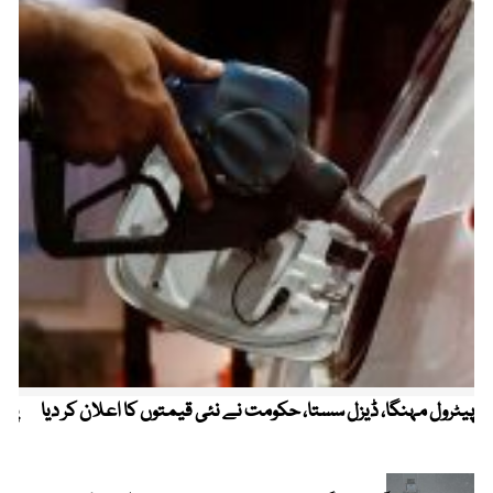
پیٹرول مہنگا، ڈیزل سستا، حکومت نے نئی قیمتوں کا اعلان کر دیا
پنج