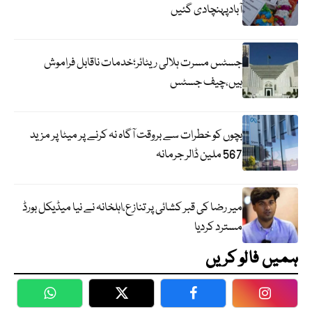
آبادپہنچادی گئیں
جسٹس مسرت ہلالی ریٹائر؛خدمات ناقابل فراموش
ہیں،چیف جسٹس
بچوں کو خطرات سے بروقت آگاہ نہ کرنے پر میٹا پر مزید
567 ملین ڈالر جرمانہ
میر رضا کی قبر کشائی پر تنازع،اہلخانہ نے نیا میڈیکل بورڈ
مسترد کردیا
ہمیں فالو کریں
WhatsApp
Twitter
Facebook
Faceboo