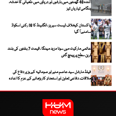
آئندہ 48 گھنٹوں میں بارشوں اور دریاؤں میں طغیانی کا خدشہ،
ہنگامی تیاریاں تیز
پاکستان کیخلاف ٹیسٹ سیریز ، انگلینڈ کا 16 رکنی اسکواڈ
سامنے آ گیا
عالمی مارکیٹ میں سونا مزید مہنگا ، قیمت 7 ہفتوں کی بلند
ترین سطح پر پہنچ گئی
فیلڈ مارشل سید عاصم منیر اور صومالیہ کے وزیر دفاع کی
ملاقات، دفاعی تعاون اور استعدادِ کار بڑھانے کے عزم کا اعادہ