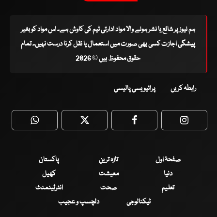
ہم نیوز پر شائع یا نشر ہونے والا مواد ادارتی ٹیم کی کاوش ہے۔ اس مواد کو بغیر
پیشگی اجازت کسی بھی صورت میں استعمال یا نقل کرنا درست نہیں۔ تمام
حقوق محفوظ ہیں © 2026
رابطہ کریں
پرائیویسی پالیسی
WhatsApp
Twitter
Facebook
Faceboo
صفحۂ اول
تازہ ترین
پاکستان
دنیا
معیشت
کھیل
تعلیم
صحت
انٹرٹینمنٹ
ٹیکنالوجی
دلچسپ و عجیب