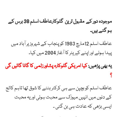
موجودہ
دور
کے
مقبول
ترین
گلوکارعاطف
اسلم
38 برس کے
ہو گئے ہیں۔
عاطف اسلم 12مارچ 1983 کو پنجاب کے شہر وزیر آباد میں
پیدا ہوئے اور اپنے کیریئر کا آغاز 2004 میں کیا۔
یہ بھی پڑھیں:
کیا امریکی گلوکارہ پشاور زلمی کا گانا گائیں گی
؟
عاطف اسلم کو بچپن سے ہی کرکٹر بننے کا شوق تھا تاہم کالج
کے دنوں میں انہیں میوزک سے محبت ہوئی اور یہ محبت
ایسی بڑھی کہ عادت ہی بن گئی ۔