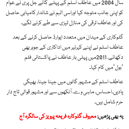
سال 2004 میں عاطف اسلم کے پہلے گانے جل پری نے عوام
کو اپنی جانب متوجہ کیا اوراسی البم نے شاندار کامیابی حاصل
کی اور عاطف ترقی کی منازل تیزی سے طے کرنے لگے۔
گلوکاری کے میدان میں متعدد ایوارڈ حاصل کرنے کے بعد
عاطف اسلم نے اپنے کیرئیر میں اداکاری کے جوہر بھی
دکھائے، 2011میں پہلی بار عاطف نے پاکستانی فلم
”بول“میں کام کیا۔
عاطف اسلم کے مشہور گانوں میں جینا جینا، بھیگی
یادیں،احساس، ماہی وے، آنکھوں سے اور مشہور قوالی تاج دارِ
حرم شامل ہیں۔
یہ بھی پڑھیں:
معروف گلوکارہ فریحہ پرویز کی سالگرہ آج