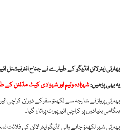
بھارتی ایئرلائن انڈیگو کے طیارے نے جناح انٹرنیشنل ائ
یہ بھی پڑھیں:
شہزادہ ولیم اور شہزادی کیٹ مڈلٹن کے
بھارتی پرواز نے شارجہ سے لکھنؤ سفرکے دوران کراچی ائی
ہنگامی بنیادوں پر کراچی ائیرپورٹ پراتارا گیا۔