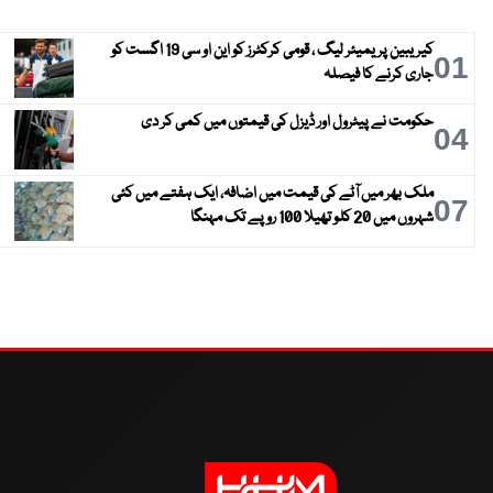
کیریبین پریمیئر لیگ ، قومی کرکٹرز کو این او سی 19 اگست کو
01
جاری کرنے کا فیصلہ
حکومت نے پیٹرول اور ڈیزل کی قیمتوں میں کمی کر دی
04
ملک بھر میں آٹے کی قیمت میں اضافہ، ایک ہفتے میں کئی
07
شہروں میں 20 کلو تھیلا 100 روپے تک مہنگا