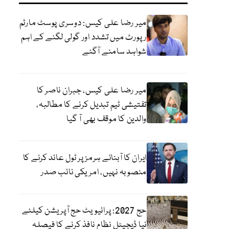
میر رضا علی کیس: دوسری پوسٹ مارٹم
رپورٹ میں تشدد اور گولی لگنے کے اہم
شواہد سامنے آگئے
میر رضا علی کیس، جبران ناصر کا
تفتیشی ٹیم تبدیل کرنے کا مطالبہ،
والدین کا موقف بھی آ گیا
ایران کا آبنائے ہرمز پر ٹول عائد کرنے کا
منصوبہ نہیں، امریکی نائب صدر
حج 2027: پرائیویٹ حج آپریشن کیلئے
نیا ڈیجیٹل نظام نافذ کرنے کا فیصلہ