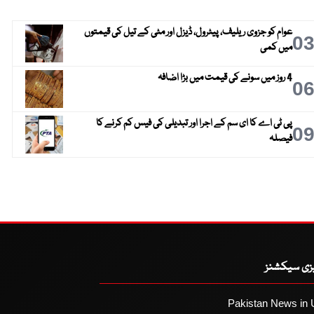
عوام کو جزوی ریلیف، پیٹرول، ڈیزل اور مٹی کے تیل کی قیمتوں
0
میں کمی
4 روز میں سونے کی قیمت میں بڑا اضافہ
0
پی ٹی اے کا ای سم کے اجرا اور تبدیلی کی فیس کم کرنے کا
0
فیصلہ
یزی سیکشنز
Pakistan News in 