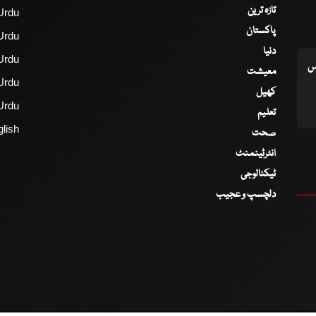
تازہ ترین
Urdu
پاکستان
Urdu
دنیا
Urdu
اس
معیشت
Urdu
کھیل
Urdu
تعلیم
lish
صحت
انٹرٹینمنٹ
ٹیکنالوجی
دلچسپ و عجیب