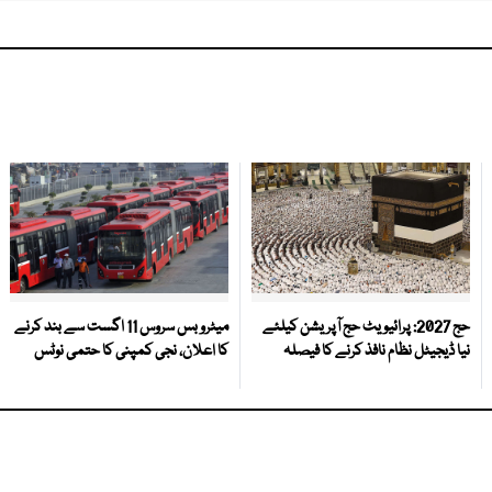
حج 2027: پرائیویٹ حج آپریشن کیلئے
میٹرو بس سروس 11 اگست سے بند کرنے
نیا ڈیجیٹل نظام نافذ کرنے کا فیصلہ
کا اعلان، نجی کمپنی کا حتمی نوٹس