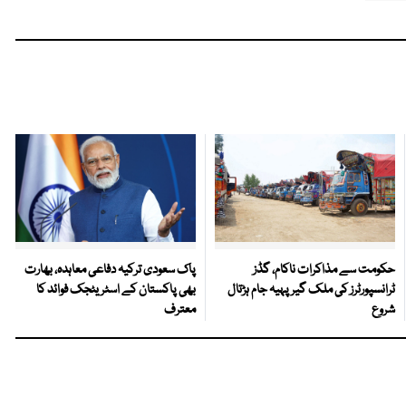
حکومت سے مذاکرات ناکام، گڈز
پاک سعودی ترکیہ دفاعی معاہدہ، بھارت
ٹرانسپورٹرز کی ملک گیر پہیہ جام ہڑتال
بھی پاکستان کے اسٹریٹجک فوائد کا
شروع
معترف