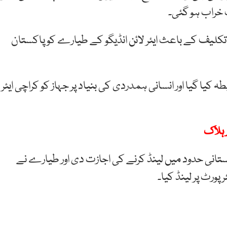
 خراب ہو گئی۔
 تکلیف کے باعث ایئر لائن انڈیگو کے طیارے کو پاکستان
کیا گیا اور انسانی ہمدردی کی بنیاد پر جہاز کو کراچی ایئر
ستانی حدود میں لینڈ کرنے کی اجازت دی اور طیارے نے