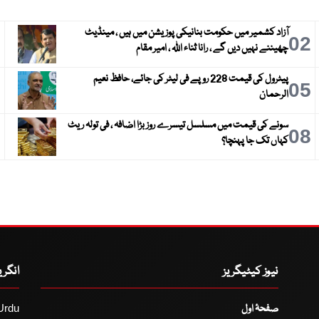
آزاد کشمیر میں حکومت بنانیکی پوزیشن میں ہیں ، مینڈیٹ
3
02
چھیننے نہیں دیں گے ، رانا ثناء اللہ ، امیر مقام
پیٹرول کی قیمت 228 روپے فی لیٹر کی جائے، حافظ نعیم
6
05
الرحمان
سونے کی قیمت میں مسلسل تیسرے روز بڑا اضافہ ، فی تولہ ریٹ
9
08
کہاں تک جا پہنچا؟
نیوز کیٹیگریز
انگر
صفحۂ اول
Urdu