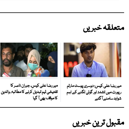
متعلقہ خبریں
میر رضا علی کیس، جبران ناصر کا
میر رضا علی کیس: دوسری پوسٹ مارٹم
تفتیشی ٹیم تبدیل کرنے کا مطالبہ، والدین
رپورٹ میں تشدد اور گولی لگنے کے اہم
کا موقف بھی آ گیا
شواہد سامنے آگئے
مقبول ترین خبریں