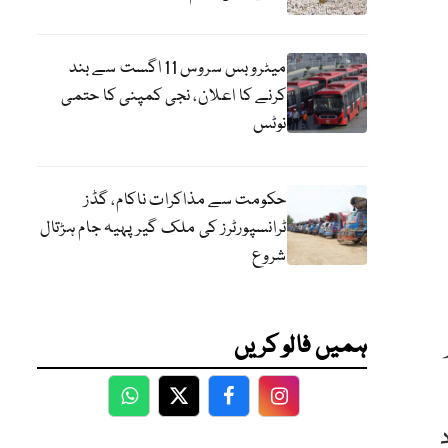
میٹرو بس سروس 11 اگست سے بند
کرنے کا اعلان، نجی کمپنی کا حتمی
نوٹس
حکومت سے مذاکرات ناکام، گڈز
ٹرانسپورٹرز کی ملک گیر پہیہ جام ہڑتال
شروع
ہمیں فالو کریں
WhatsApp
Twitter
Facebook
Facebook
دود