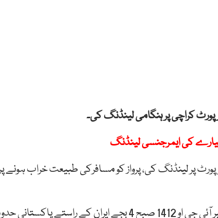
یرپورٹ کراچی پر ہنگامی لینڈنگ کی۔
 طیارے کی ایمرجنسی لینڈنگ
رپورٹ پر لینڈنگ کی، پرواز کو مسافرکی طبیعت خراب ہونے پر
بھارتی شہر لکھنؤ جانے والی انڈیگو ایئر لائن کی فلائٹ نمبر آئی جی او 1412 صبح 4 بجے ایران کے راستے پاکستانی ح