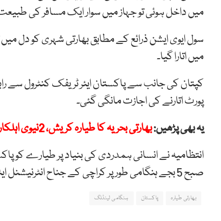
میں داخل ہوئی تو جہاز میں سوار ایک مسافر کی طبیعت
سول ایوی ایشن ذرائع کے مطابق بھارتی شہری کو دل میں
میں اتارا گیا۔
کپتان کی جانب سے پاکستان ایئر ٹریفک کنٹرول سے رابطہ 
پورٹ اتارنے کی اجازت مانگی گئی۔
یہ بھی پڑھیں:
بھارتی بحریہ کا طیارہ کریش، 2نیوی اہلکار ہلاک
انتظامیہ نے انسانی ہمدردی کی بنیاد پر طیارے کو پاک
صبح 5 بجے ہنگامی طور پر کراچی کے جناح انٹرنیشنل ایئر پورٹ پر لینڈ کیا۔
بھارتی طیارہ
پاکستان
ہنگامی لینڈنگ