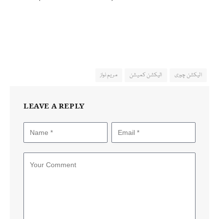
الیکشن چوری
الیکشن کمیشن
مریم نواز
LEAVE A REPLY