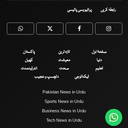
رابطہ کریں
پرائیویسی پالیسی
WhatsApp
Twitter
Facebook
Faceboo
صفحۂ اول
تازہ ترین
پاکستان
دنیا
معیشت
کھیل
تعلیم
صحت
انٹرٹینمنٹ
ٹیکنالوجی
دلچسپ و عجیب
Pakistan News in Urdu
Sports News in Urdu
Business News in Urdu
Tech News in Urdu