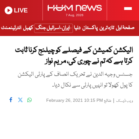
LIVE
7 Aug, 2026
صفحۂ اول
تازہ ترین
پاکستان
دنیا
ایران-اسرائیل جنگ
کھیل
انٹرٹینمنٹ
الیکشن کمیشن کے فیصلے کو چیلنج کرنا ثابت
کرتا ہے کہ تم نے چوری کی، مریم نواز
جسٹس وجیہ الدین نے تحریک انصاف کے پارٹی الیکشن
کا پول کھولا تو انہیں پارٹی سے نکال دیا۔
|
شائع
February 26, 2021 10:15 PM
ویب ڈیسک