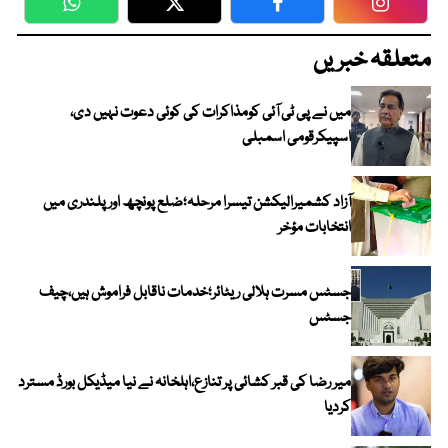
WhatsApp
Twitter
Facebook
Faceboo
متعلقہ خبریں
میں نے پی ٹی آئی کومذاکرات کی کوئی دعوت نہیں دی،
اسپیکرقومی اسمبلی
آزاد کشمیرالیکشن تیسرا مرحلہ؛ضلع پونچھ اور پلندری میں
انتخابات مؤخر
جسٹس مسرت ہلالی ریٹائر؛خدمات ناقابل فراموش ہیں،چیف
جسٹس
میر رضا کی قبر کشائی پر تنازع،اہلخانہ نے نیا میڈیکل بورڈ مسترد
کردیا