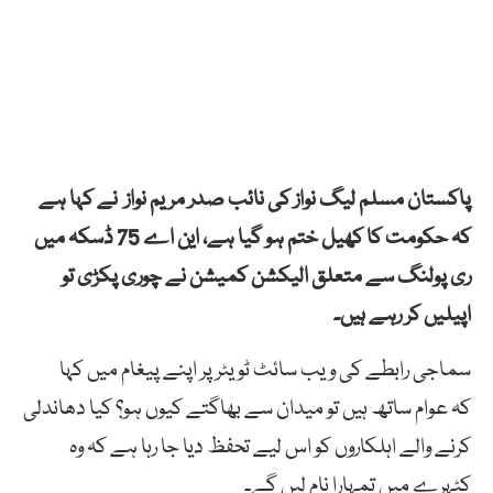
پاکستان مسلم
لیگ
نواز
کی
نائب
صدر
مریم
نواز
نے کہا
ہے
کہ
حکومت
کا
کھیل
ختم
ہو
گیا ہے، این اے 75 ڈسکہ میں
ری پولنگ سے متعلق الیکشن کمیشن نے چوری پکڑی تو
اپیلیں کر رہے ہیں۔
سماجی رابطے کی ویب سائٹ ٹویٹر پر اپنے پیغام میں کہا
کہ
عوام
ساتھ
ہیں
تو
میدان
سے
بھاگتے
کیوں
ہو؟
کیا
دھاندلی
کرنے
والے
اہلکاروں
کو
اس
لیے
تحفظ
دیا
جا
رہا
ہے
کہ
وہ
کٹہرے
میں
تمہارا
نام
لیں
گے۔