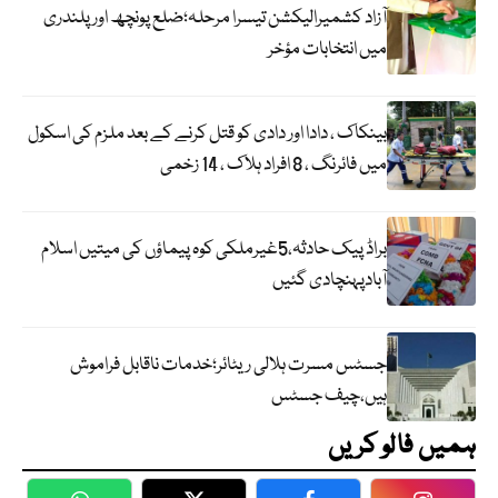
آزاد کشمیرالیکشن تیسرا مرحلہ؛ضلع پونچھ اور پلندری
میں انتخابات مؤخر
بینکاک ، دادا اور دادی کو قتل کرنے کے بعد ملزم کی اسکول
میں فائرنگ ، 8 افراد ہلاک ، 14 زخمی
براڈ پیک حادثہ،5غیرملکی کوہ پیماؤں کی میتیں اسلام
آبادپہنچادی گئیں
جسٹس مسرت ہلالی ریٹائر؛خدمات ناقابل فراموش
ہیں،چیف جسٹس
ہمیں فالو کریں