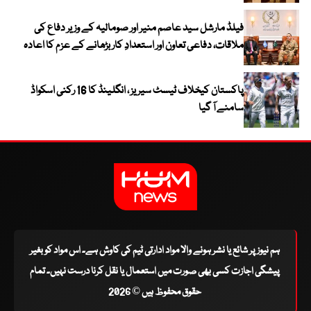
فیلڈ مارشل سید عاصم منیر اور صومالیہ کے وزیر دفاع کی
ملاقات، دفاعی تعاون اور استعدادِ کار بڑھانے کے عزم کا اعادہ
پاکستان کیخلاف ٹیسٹ سیریز ، انگلینڈ کا 16 رکنی اسکواڈ
سامنے آ گیا
ہم نیوز پر شائع یا نشر ہونے والا مواد ادارتی ٹیم کی کاوش ہے۔ اس مواد کو بغیر
پیشگی اجازت کسی بھی صورت میں استعمال یا نقل کرنا درست نہیں۔ تمام
حقوق محفوظ ہیں © 2026