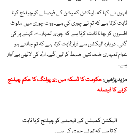
انہوں
نے
کہا
کہ
الیکشن
کمیشن
کے
فیصلے
کو
چیلنج
کرنا
ثابت
کرتا
ہے
کہ
تم
نے
چوری
کی
ہے۔
ووٹ
چوری
میں
ملوث
افسروں
کو
بچانا
ثابت
کرتا
ہے
کہ
چوری
تمہارے
کہنے
پر
کی
گئی۔
دوبارہ
الیکشن
سے
فرار
ثابت
کرتا
ہے
کہ
تم
جانتے
ہو
عوام
تمہاری
ضمانتیں
ضبط
کرائیں
گے۔
اللّہ
کی
لاٹھی
بے
آواز
ہے۔
مزید پڑھیں:
حکومت کا ڈسکہ میں ری پولنگ کا حکم چیلنج
کرنے کا فیصلہ
الیکشن کمیشن کے فیصلے کو چیلنج کرنا ثابت
کرتا ہے کہ تم نے چوری کی ہے۔