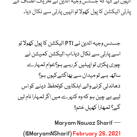
انہوں
نے
کہا
کہ
جسٹس
وجیہ
الدین
نے
تحریک
انصاف
کے
پارٹی
الیکشن
کا
پول
کھولا
تو
انہیں
پارٹی
سے
نکال
دیا۔
جسٹس وجیہ الدین نے PTI الیکشن کا پول کھولا تو
اسے پارٹی سے نکال دیا۔اب الیکشن کمیشن نے
چوری پکڑی تو اپیلیں کر رہے ہو؟عوام تمہارے
ساتھ ہے تو میدان سے بھاگتےکیوں ہو؟
دھاندلی کرنے والے اہلکاروں کوتحفظ دینے کو اس
لیے بے چین ہو کہ وہ کٹہرے میں اگر تمہارا نام لیں
گے؟ تمھارا کھیل ختم!
— Maryam Nawaz Sharif
(@MaryamNSharif)
February 26, 2021