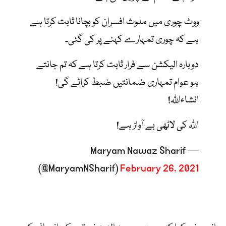
ووٹ چوری میں ملوث افسران کو بچانا ثابت کرتا ہے
ہے کہ چوری تمہارے کہنے پر کی گئی۔
دوبارہ الیکشن سے فرار ثابت کرتا ہے کہ تم جانتے
ہو عوام تمہاری ضمانتیں ضبط کرائے گی!
انشاءاللّہ!
اللّہ کی لاٹھی بے آواز ہے!
— Maryam Nawaz Sharif
(@MaryamNSharif)
February 26, 2021