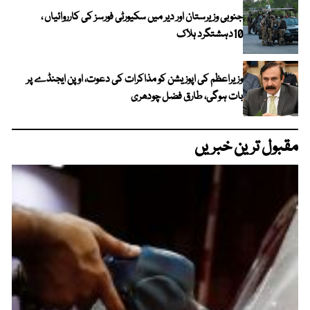
جنوبی وزیرستان اور دیر میں سکیورٹی فورسز کی کارروائیاں ،
10دہشتگرد ہلاک
وزیراعظم کی اپوزیشن کو مذاکرات کی دعوت، اوپن ایجنڈے پر
بات ہوگی، طارق فضل چودھری
مقبول ترین خبریں