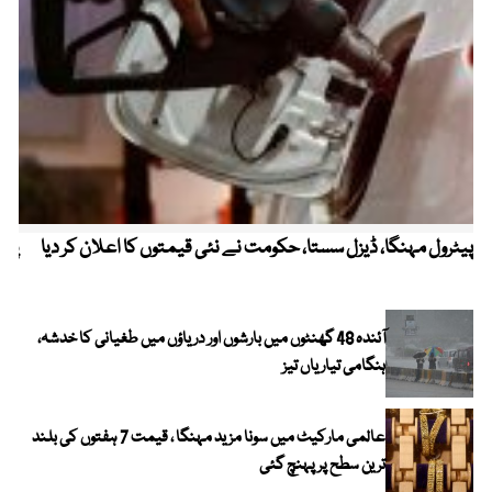
پیٹرول مہنگا، ڈیزل سستا، حکومت نے نئی قیمتوں کا اعلان کر دیا
پنج
آئندہ 48 گھنٹوں میں بارشوں اور دریاؤں میں طغیانی کا خدشہ،
ہنگامی تیاریاں تیز
عالمی مارکیٹ میں سونا مزید مہنگا ، قیمت 7 ہفتوں کی بلند
ترین سطح پر پہنچ گئی