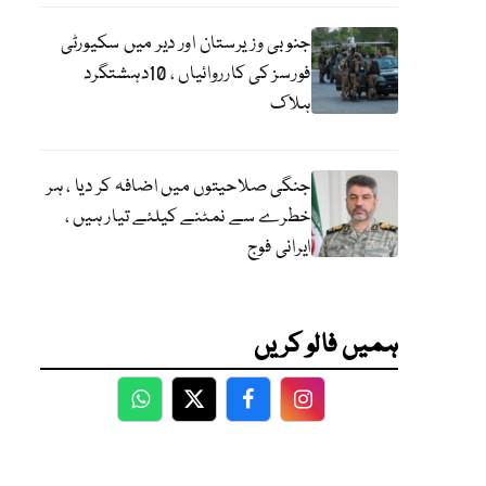
جنوبی وزیرستان اور دیر میں سکیورٹی
فورسز کی کارروائیاں ، 10دہشتگرد
ہلاک
جنگی صلاحیتوں میں اضافہ کر دیا ، ہر
خطرے سے نمٹنے کیلئے تیار ہیں ،
ایرانی فوج
ہمیں فالو کریں
WhatsApp
Twitter
Facebook
Facebook