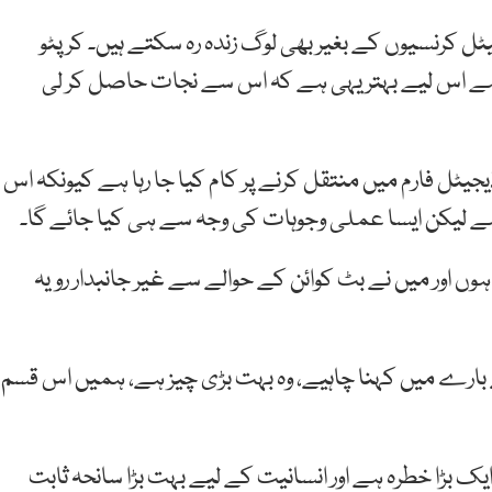
 کرنسیوں کے بغیر بھی لوگ زندہ رہ سکتے ہیں۔ کرپٹو
ے اس لیے بہتر یہی ہے کہ اس سے نجات حاصل کر لی
یٹل فارم میں منتقل کرنے پر کام کیا جا رہا ہے کیونکہ اس
ہے لیکن ایسا عملی وجوہات کی وجہ سے ہی کیا جائے گا۔
ں اور میں نے بٹ کوائن کے حوالے سے غیر جانبدار رویہ
ے بارے میں کہنا چاہیے، وہ بہت بڑی چیز ہے، ہمیں اس قسم
یک بڑا خطرہ ہے اور انسانیت کے لیے بہت بڑا سانحہ ثابت