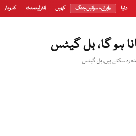
دنیا
ایران-اسرائیل جنگ
کھیل
انٹرٹینمنٹ
کاروبار
نا ہو گا، بل گیٹس
دہ رہ سکتے ہیں، بل گیٹس