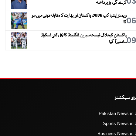
0
کرے گی، وزیر داخلہ
ویمنز ایشیا کپ 2026، پاکستان اور بھارت کا مقابلہ دبئی میں ہو
0
گا
پاکستان کیخلاف ٹیسٹ سیریز ، انگلینڈ کا 16 رکنی اسکواڈ
0
سامنے آ گیا
یزی سیکشنز
Pakistan News in 
Sports News in 
Business News in 