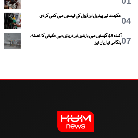
01
حکومت نے پیٹرول اور ڈیزل کی قیمتوں میں کمی کر دی
04
آئندہ 48 گھنٹوں میں بارشوں اور دریاؤں میں طغیانی کا خدشہ،
07
ہنگامی تیاریاں تیز