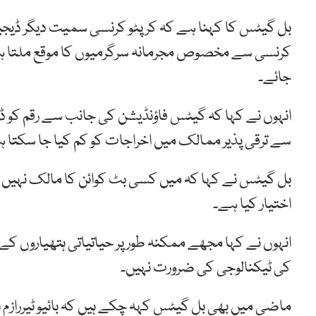
بل گیٹس کا کہنا ہے کہ کرپٹو کرنسی سمیت دیگر ڈیجیٹل
کرنسی سے مخصوص مجرمانہ سرگرمیوں کا موقع ملتا ہ
جائے۔
انہوں نے کہا کہ گیٹس فاؤنڈیشن کی جانب سے رقم کو ڈیج
سے ترقی پذیر ممالک میں اخراجات کو کم کیا جا سکتا 
بل گیٹس نے کہا کہ میں کسی بٹ کوائن کا مالک نہیں ہو
اختیار کیا ہے۔
انہوں نے کہا مجھے ممکنہ طور پر حیاتیاتی ہتھیاروں ک
کی ٹیکنالوجی کی ضرورت نہیں۔
ماضی میں بھی بل گیٹس کہہ چکے ہیں کہ بائیو ٹیررازم ا