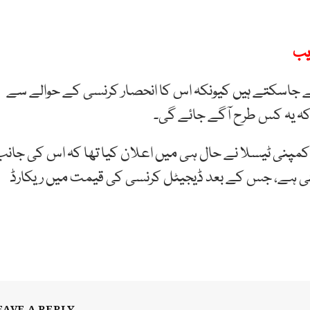
نیچے جاسکتے ہیں کیونکہ اس کا انحصار کرنسی کے حوالے سے
کہ یہ کس طرح آگے جائے گی۔
مپنی ٹیسلا نے حال ہی میں اعلان کیا تھا کہ اس کی جانب
 گئی ہے، جس کے بعد ڈیجیٹل کرنسی کی قیمت میں ریکارڈ