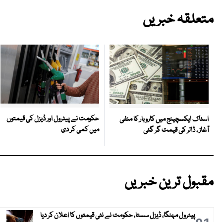
متعلقہ خبریں
حکومت نے پیٹرول اور ڈیزل کی قیمتوں
اسٹاک ایکسچینج میں کاروبار کا منفی
میں کمی کر دی
آغاز ، ڈالر کی قیمت گر گئی
مقبول ترین خبریں
پیٹرول مہنگا، ڈیزل سستا، حکومت نے نئی قیمتوں کا اعلان کر دیا