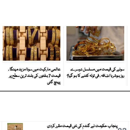
سونے کی قیمت میں مسلسل دوسرے
عالمی مارکیٹ میں سونا مزید مہنگا ،
روز ہوشربا اضافہ ، فی تولہ کتنے کا ہو گیا؟
قیمت 7 ہفتوں کی بلند ترین سطح پر
پہنچ گئی
پنجاب حکومت نے گندم کی نئی قیمت مقرر کردی