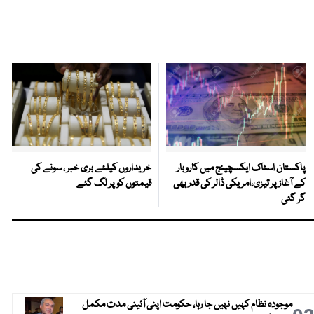
پاکستان اسٹاک ایکسچینج میں کاروبار
خریداروں کیلئے بری خبر ، سونے کی
کے آغاز پر تیزی،امریکی ڈالر کی قدر بھی
قیمتوں کو پر لگ گئے
گر گئی
موجودہ نظام کہیں نہیں جا رہا، حکومت اپنی آئینی مدت مکمل