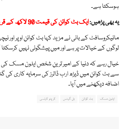
ہوسکتا ہے۔
یہ بھی پڑھیں:
ایک بٹ کوائن کی قیمت 90 لاکھ کے قریب
مائیکروسافٹ کے بانی نے مزید کہا بٹ کوائن اوپر اور 
لوگوں کے خیالات پر ہے اور میں پیشگوئی نہیں کرسکتا 
خیال رہے کہ دنیا کے امیر ترین شخص ایلون مسک کی ک
سے بٹ کوائن میں ڈیڑھ ارب ڈالرز کی سرمایہ کاری کی
اضافہ دیکھنے میں آیا۔
ایلون مسک
بٹ کوائن
بل گیٹس
کرپٹو کرنسی