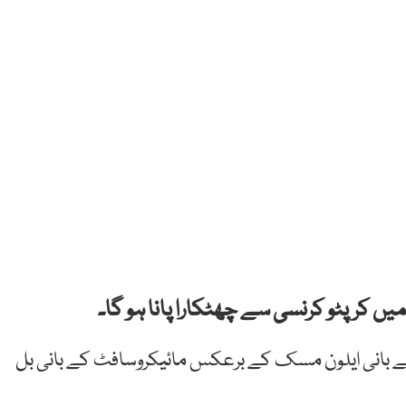
ں کرپٹو کرنسی سے چھٹکارا پانا ہو گا۔
ے بانی ایلون مسک کے برعکس مائیکروسافٹ کے بانی بل