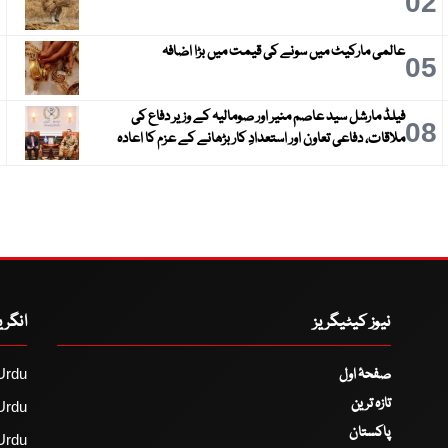
3
02
عالمی مارکیٹ میں سونے کی قیمت میں بڑا اضافہ
6
05
فیلڈ مارشل سید عاصم منیر اور صومالیہ کے وزیر دفاع کی
9
08
ملاقات، دفاعی تعاون اور استعدادِ کار بڑھانے کے عزم کا اعادہ
نیوز کیٹیگریز
انگر
صفحۂ اول
Urdu
تازہ ترین
Urdu
پاکستان
Urdu