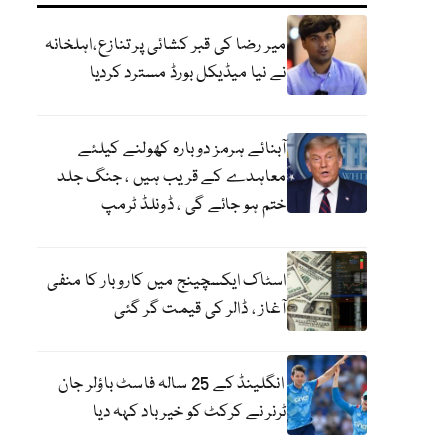
میر رضا کی قبر کشائی پر تنازع،اہلخانہ
نے نیا میڈیکل بورڈ مسترد کردیا
آبنائے ہرمز دوبارہ کھولنے کیلئے
معاہدے کے قریب ہیں ، جنگ جلد
ختم ہو جائے گی ، ڈونلڈ ٹرمپ
اسٹاک ایکسچینج میں کاروبار کا منفی
آغاز ، ڈالر کی قیمت گر گئی
انگلینڈ کے 25 سالہ فاسٹ باؤلر جان
ٹرنر نے کرکٹ کو خیر باد کہہ دیا