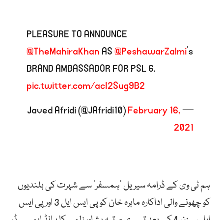
PLEASURE TO ANNOUNCE
@TheMahiraKhan
AS
@PeshawarZalmi
’s
BRAND AMBASSADOR FOR PSL 6.
pic.twitter.com/acI2Sug9B2
February 16,
— Javed Afridi (@JAfridi10)
2021
ہم ٹی وی کے ڈرامہ سیریل ’ہمسفر‘ سے شہرت کی بلندیوں
کو چھونے والی اداکارہ ماہرہ خان کو پی ایس ایل 3 اور پی ایس
ایل سیزن 4 کے بعد تیسری مرتبہ پشاور زلمی کا برانڈ ایمبیسڈر