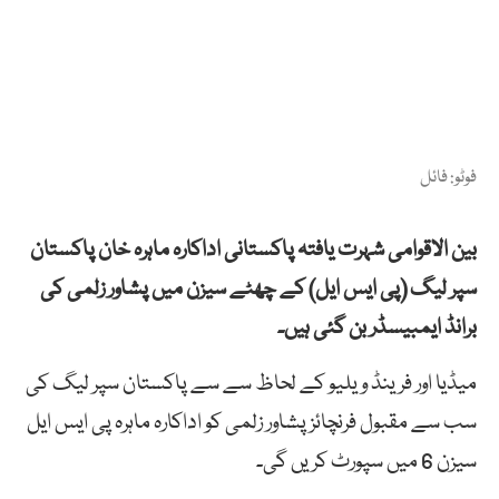
فوٹو: فائل
بین الاقوامی شہرت یافتہ پاکستانی اداکارہ ماہرہ خان پاکستان
سپر لیگ (پی ایس ایل) کے چھٹے سیزن میں پشاور زلمی کی
برانڈ ایمبیسڈر بن گئی ہیں۔
میڈیا اور فرینڈ ویلیو کے لحاظ سے سے پاکستان سپر لیگ کی
سب سے مقبول فرنچائز پشاور زلمی کو اداکارہ ماہرہ پی ایس ایل
سیزن 6 میں سپورٹ کریں گی۔