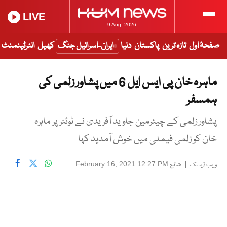
LIVE
9 Aug, 2026
صفحۂ اول
تازہ ترین
پاکستان
دنیا
ایران-اسرائیل جنگ
کھیل
انٹرٹینمنٹ
ماہرہ خان پی ایس ایل 6 میں پشاور زلمی کی
ہمسفر
پشاور زلمی کے چیئرمین جاوید آفریدی نے ٹوئٹر پر ماہرہ
خان کو زلمی فیملی میں خوش آمدید کہا
|
شائع
February 16, 2021 12:27 PM
ویب ڈیسک