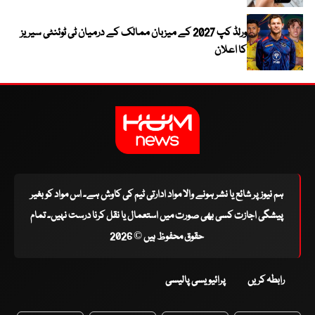
ورلڈ کپ 2027 کے میزبان ممالک کے درمیان ٹی ٹوئنٹی سیریز
کا اعلان
ہم نیوز پر شائع یا نشر ہونے والا مواد ادارتی ٹیم کی کاوش ہے۔ اس مواد کو بغیر
پیشگی اجازت کسی بھی صورت میں استعمال یا نقل کرنا درست نہیں۔ تمام
حقوق محفوظ ہیں © 2026
رابطہ کریں
پرائیویسی پالیسی