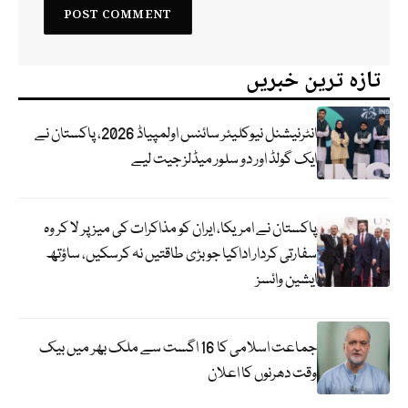
تازہ ترین خبریں
انٹرنیشنل نیوکلیئر سائنس اولمپیاڈ 2026، پاکستان نے
ایک گولڈ اور دو سلور میڈلز جیت لیے
پاکستان نے امریکا، ایران کو مذاکرات کی میز پر لا کر وہ
سفارتی کردار اداکیا جو بڑی طاقتیں نہ کرسکیں، ساؤتھ
ایشین وائسز
جماعت اسلامی کا 16 اگست سے ملک بھر میں بیک
وقت دھرنوں کا اعلان