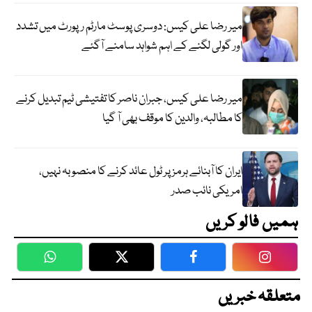
میر رضا علی کیس: دوسری پوسٹ مارٹم رپورٹ میں تشدد
اور گولی لگنے کے اہم شواہد سامنے آگئے
میر رضا علی کیس، جبران ناصر کا تفتیشی ٹیم تبدیل کرنے
کا مطالبہ، والدین کا موقف بھی آ گیا
ایران کا آبنائے ہرمز پر ٹول عائد کرنے کا منصوبہ نہیں،
امریکی نائب صدر
ہمیں فالو کریں
WhatsApp
Twitter
Facebook
Faceboo
متعلقہ خبریں