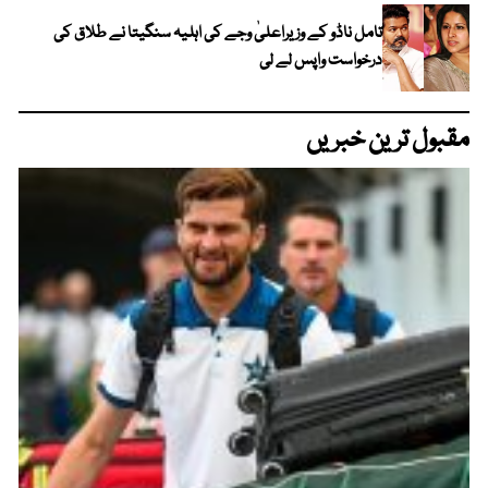
تامل ناڈو کے وزیراعلیٰ وجے کی اہلیہ سنگیتا نے طلاق کی
درخواست واپس لے لی
مقبول ترین خبریں