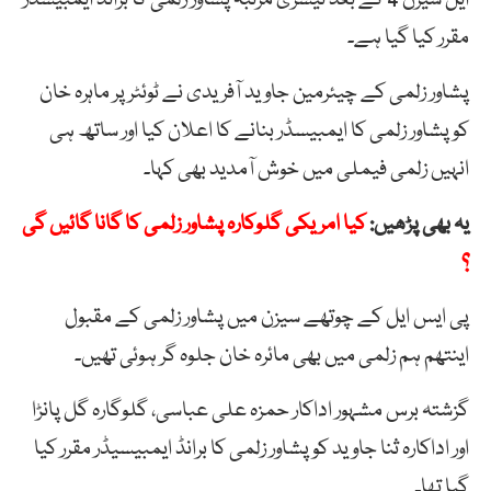
مقرر کیا گیا ہے۔
پشاور زلمی کے چیئرمین جاوید آفریدی نے ٹوئٹر پر ماہرہ خان
کو پشاور زلمی کا ایمبیسڈر بنانے کا اعلان کیا اور ساتھ ہی
انہیں زلمی فیملی میں خوش آمدید بھی کہا۔
یہ بھی پڑھیں:
کیا امریکی گلوکارہ پشاور زلمی کا گانا گائیں گی
؟
پی ایس ایل کے چوتھے سیزن میں پشاور زلمی کے مقبول
اینتھم ہم زلمی میں بھی مائرہ خان جلوہ گر ہوئی تھیں۔
گزشتہ برس مشہور اداکار حمزہ علی عباسی، گلوگارہ گل پانڑا
اور اداکارہ ثنا جاوید کو پشاور زلمی کا برانڈ ایمبیسیڈر مقرر کیا
گیا تھا۔