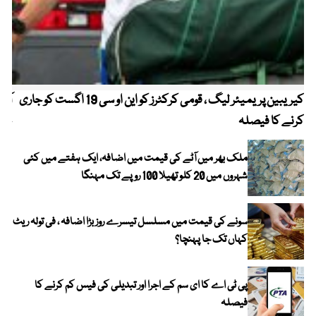
کیریبین پریمیئر لیگ ، قومی کرکٹرز کو این او سی 19 اگست کو جاری
آز
کرنے کا فیصلہ
چھی
ملک بھر میں آٹے کی قیمت میں اضافہ، ایک ہفتے میں کئی
شہروں میں 20 کلو تھیلا 100 روپے تک مہنگا
سونے کی قیمت میں مسلسل تیسرے روز بڑا اضافہ ، فی تولہ ریٹ
کہاں تک جا پہنچا؟
پی ٹی اے کا ای سم کے اجرا اور تبدیلی کی فیس کم کرنے کا
فیصلہ