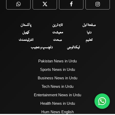
WhatsApp
Twitter
Facebook
Faceboo
صفحۂ اول
تازہ ترین
پاکستان
دنیا
معیشت
کھیل
تعلیم
صحت
انٹرٹینمنٹ
ٹیکنالوجی
دلچسپ و عجیب
Pakistan News in Urdu
Sports News in Urdu
Business News in Urdu
Tech News in Urdu
Entertainment News in Urdu
Health News in Urdu
Hum News English