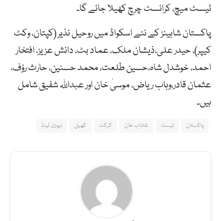
ٹیسٹ میچ، کرائسٹ چرچ کھیلا جائے گا۔
پاکستان شاہینز کے نئے اسکواڈ میں روحیل نذیر (کپتان، وکٹ
کیپر)، حیدر علی،ذیشان ملک، عماد بٹ، دانش عزیز، افتخار
احمد، خوشدل شاہ،حسین طلعت، محمد حسنین، حارث رؤف،
عثمان قادر،وہاب ریاض، موسیٰ خان اور عبداللہ شفیق شامل
ہیں۔
پاکستان
ٹیسٹ
شاداب خان
کرکٹ
کھیل
نیوزی لینڈ