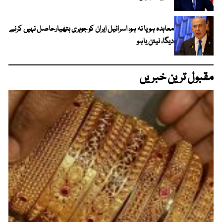
معاہدہ ہو یا نہ ہو، اسرائیل ایران کو جوہری ہتھیارحاصل نہیں کرنے
دیگا، نیتن یاہو
مقبول ترین خبریں