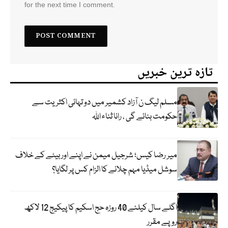
for the next time I comment.
تازہ ترین خبریں
مسلم لیگ ن آزاد کشمیر میں دو تہائی اکثریت سے
حکومت بنائے گی ، رانا ثناء اللہ
میر رضا کیس؛ شرجیل میمن نے اپنے اور بیٹے کے خلاف
سوشل میڈیا مہم چلانے کا الزام کس پر لگایا؟
اگلے سال کیلئے 40 روزہ حج اسکیم کا پیکیج 12 لاکھ
روپے مقرر