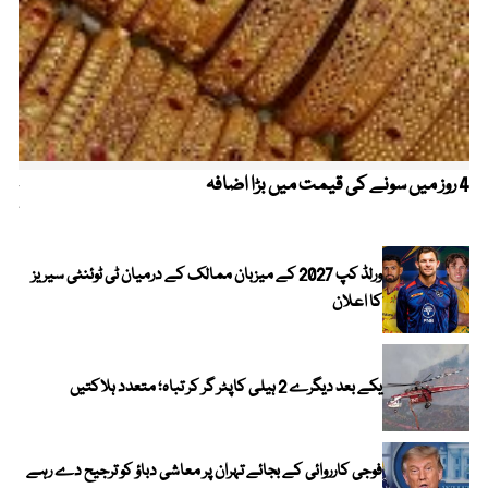
4 روز میں سونے کی قیمت میں بڑا اضافہ
خیب
کیا
ورلڈ کپ 2027 کے میزبان ممالک کے درمیان ٹی ٹوئنٹی سیریز
کا اعلان
یکے بعد دیگرے 2 ہیلی کاپٹر گر کر تباہ؛ متعدد ہلاکتیں
فوجی کارروائی کے بجائے تہران پر معاشی دباؤ کو ترجیح دے رہے