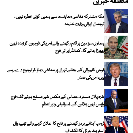
متعلقہ خبریں
مکہ مشترکہ دفاعی معاہدے سے ہمیں کوئی خطرہ نہیں ،
ترجمان ایرانی وزارت خارجہ
ہماری سرزمین پر قدم رکھنے والے امریکی فوجیوں کو زندہ نہیں
چھوڑا جائے گا ، کمانڈر ایرانی فوج
فوجی کارروائی کے بجائے تہران پر معاشی دباؤ کو ترجیح دے رہے
ہیں، امریکی صدر
غزہ پلان مسترد، حماس کے مکمل غیر مسلح ہونے تک فوج
واپس نہیں بلائیں گے، اسرائیلی وزیراعظم
ٹرمپ آبنائے ہرمز کھلنے پر فتح کا اعلان کرنے والے تھے، وال
اسٹریٹ جرنل کا انکشاف