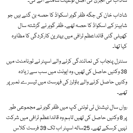
شاداب کی انجری کی اصل نوعیت سامنے آئے گی۔
شاداب خان کی جگہ ظفر گوہر اسکواڈ کا حصہ بن گئے ہیں جو
شاہینز کے اسکواڈ کا حصہ تھے۔ ظفر گوہر نے گزشتہ سال
کھیلی گئی قائداعظم ٹرافی میں بہترین کارکردگی کا مظاہرہ
کیا تھا۔
سنٹرل پنجاب کی نمائندگی کرنے والے اسپنر نے ٹورنامنٹ میں
38 وکٹیں حاصل کی تھیں، وہ ایونٹ میں سب سے زیادہ
وکٹیں حاصل کرنے والے باؤلرز کی فہرست میں تیسرے نمبر پر
تھے۔
رواں سال نیشنل ٹی ٹونٹی کپ میں ظفر گوہر نے مجموعی طور
پر 8 وکٹیں حاصل کی تھیں تاہم وہ قائداعظم ٹرافی میں شرکت
نہیں کرسکے تھے۔ 25سالہ اسپنر اب تک 39 فرسٹ کلاس