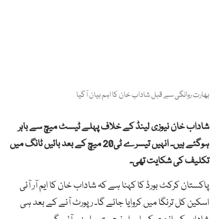
بھارت روانگی سے قبل شاداب خان کا اہم بیان آگیا
شاداب خان نیوزی لینڈ کے خلاف پہلے ٹیسٹ میچ سے باہر
ہوگئے ہیں۔ انہیں تیسرے ٹی20 میچ کے بعد بائیں ٹانگ میں
تکلیف کی شکایت تھی۔
پاکستان کرکٹ بورڈ کا کہنا ہے کہ شاداب خان کا ایم آر آئی
اسکین کل ترنگا میں کروایا جائے گا۔ رپورٹ آنے کے بعد ہی