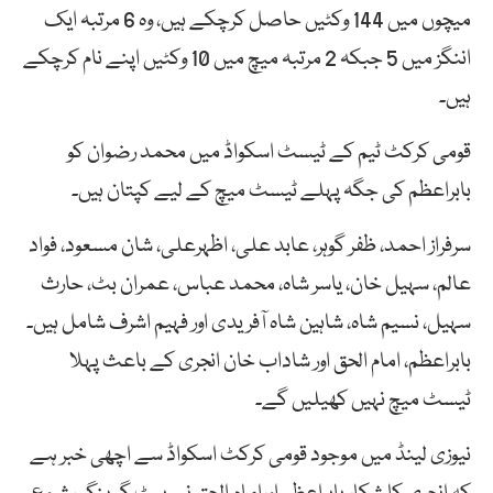
میچوں میں 144 وکٹیں حاصل کرچکے ہیں، وہ 6 مرتبہ ایک
اننگز میں 5 جبکہ 2 مرتبہ میچ میں 10 وکٹیں اپنے نام کرچکے
ہیں۔
قومی کرکٹ ٹیم کے ٹیسٹ اسکواڈ میں محمد رضوان کو
بابراعظم کی جگہ پہلے ٹیسٹ میچ کے لیے کپتان ہیں۔
سرفراز احمد، ظفر گوہر، عابد علی، اظہرعلی، شان مسعود، فواد
عالم، سہیل خان، یاسر شاہ، محمد عباس، عمران بٹ، حارث
سہیل، نسیم شاہ، شاہین شاہ آفریدی اور فہیم اشرف شامل ہیں۔
بابراعظم، امام الحق اور شاداب خان انجری کے باعث پہلا
ٹیسٹ میچ نہیں کھیلیں گے۔
نیوزی لینڈ میں موجود قومی کرکٹ اسکواڈ سے اچھی خبر ہے