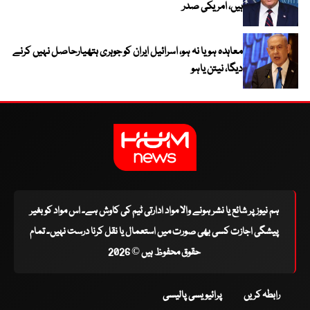
ہیں، امریکی صدر
معاہدہ ہو یا نہ ہو، اسرائیل ایران کو جوہری ہتھیارحاصل نہیں کرنے
دیگا، نیتن یاہو
ہم نیوز پر شائع یا نشر ہونے والا مواد ادارتی ٹیم کی کاوش ہے۔ اس مواد کو بغیر
پیشگی اجازت کسی بھی صورت میں استعمال یا نقل کرنا درست نہیں۔ تمام
حقوق محفوظ ہیں © 2026
رابطہ کریں
پرائیویسی پالیسی