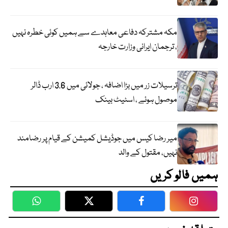
مکہ مشترکہ دفاعی معاہدے سے ہمیں کوئی خطرہ نہیں
، ترجمان ایرانی وزارت خارجہ
ترسیلات زر میں بڑا اضافہ ، جولائی میں 3.6 ارب ڈالر
موصول ہوئے ، اسٹیٹ بینک
میر رضا کیس میں جوڈیشل کمیشن کے قیام پر رضامند
نہیں، مقتول کے والد
ہمیں فالو کریں
WhatsApp
Twitter
Facebook
Faceboo