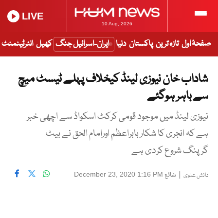
LIVE
10 Aug, 2026
صفحۂ اول
تازہ ترین
پاکستان
دنیا
ایران-اسرائیل جنگ
کھیل
انٹرٹینمنٹ
شاداب خان نیوزی لینڈ کیخلاف پہلے ٹیسٹ میچ
سے باہر ہوگئے
نیوزی لینڈ میں موجود قومی کرکٹ اسکواڈ سے اچھی خبر
ہے کہ انجری کا شکار بابراعظم اورامام الحق نے بیٹ
گرپنگ شروع کردی ہے
|
شائع
December 23, 2020 1:16 PM
دانش علوی