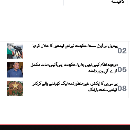
کا فیصلہ
پیٹرول اور ڈیزل سستا، حکومت نے نئی قیمتوں کا اعلان کر دیا
3
02
موجودہ نظام کہیں نہیں جا رہا، حکومت اپنی آئینی مدت مکمل
6
05
کرے گی، وزیر داخلہ
پی سی بی کا ایکشن، غیر منظور شدہ لیگ کھیلنے والے کرکٹرز
9
08
کیلئے سخت وارننگ