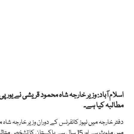
اسلام آباد: وزیر خارجہ شاہ محمود قریشی نے یور
مطالبہ کیا ہے۔
دفتر خارجہ میں نیوز کانفرنس کے دوران وزیر خارجہ شاہ 
میں ملوث ہے اور 15 سال سے پاکستان کا تشخص متاثر کرنے کی کوشش کر رہا ہے۔