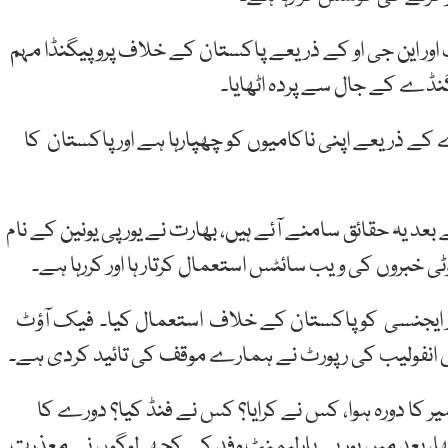
ر این جی او کے ذریعے پاکستان کے خلاف پروپیگنڈا مہم
یگنڈے کے جال سے پردہ اٹھایا۔
ے کے ذریعے اپنی ناکامیوں کو چھپارہا ہے اور پاکستان کا
بعد یہ حقائق سامنے آئے ہیں، بھارت نے یورپی یونین کے نام
 خبروں کی ویب سائٹس استعمال کرتار ہا اور کررہا ہے۔
یوز ایجنسی کو پاکستان کے خلاف استعمال کیا۔ فیک آؤٹ
 ڈس انفولیب کی رپورٹ نے ہمارے موقف کی تائید کردی ہے۔
یر کا دورہ ہوا، کس نے کرایا؟ کس نے فنڈ کیا؟ دورے کا
رار دینا تھا، بعد میں یورپی پارلیمنٹ وفد کے کچھ لوگوں نے معذرت