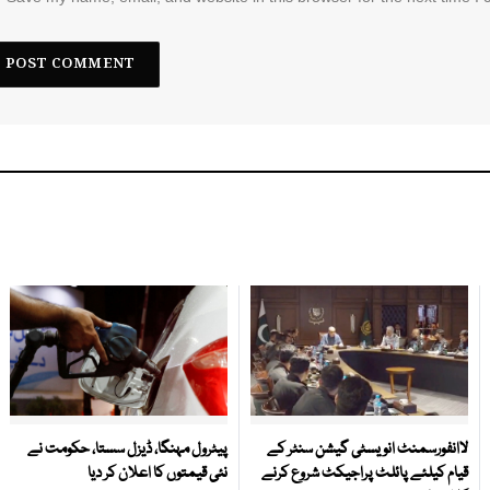
لاانفورسمنٹ انویسٹی گیشن سنٹر کے
پیٹرول مہنگا، ڈیزل سستا، حکومت نے
قیام کیلئے پائلٹ پراجیکٹ شروع کرنے
نئی قیمتوں کا اعلان کر دیا