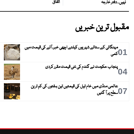
اتفاق
نہیں ، دفتر خارجہ
مقبول ترین خبریں
مہنگائی کے ستائے شہریوں کیلئے اچھی خبر، آٹے کی قیمت میں
01
کمی
پنجاب حکومت نے گندم کی نئی قیمت مقرر کردی
04
عالمی منڈی میں خام تیل کی قیمتیں تین ہفتوں کی کم ترین
07
سطح پر آ گئیں