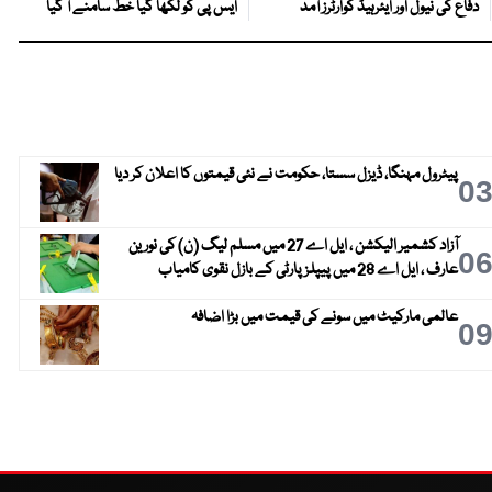
دفاع کی نیول اور ایئرہیڈ کوارٹرز آمد
ایس پی کو لکھا گیا خط سامنے آ گیا
پیٹرول مہنگا، ڈیزل سستا، حکومت نے نئی قیمتوں کا اعلان کر دیا
0
آزاد کشمیر الیکشن ، ایل اے 27 میں مسلم لیگ (ن) کی نورین
0
عارف ، ایل اے 28 میں پیپلز پارٹی کے بازل نقوی کامیاب
عالمی مارکیٹ میں سونے کی قیمت میں بڑا اضافہ
0