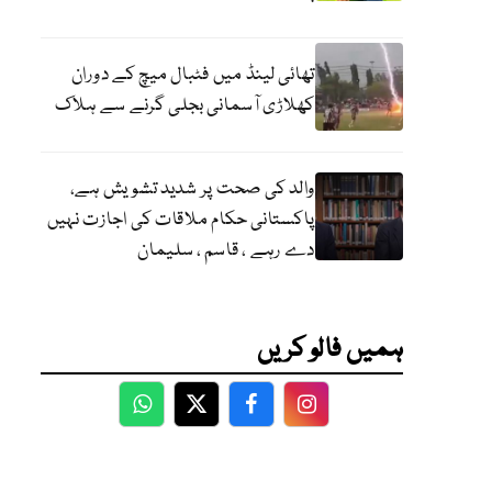
تھائی لینڈ میں فٹبال میچ کے دوران
کھلاڑی آسمانی بجلی گرنے سے ہلاک
والد کی صحت پر شدید تشویش ہے،
پاکستانی حکام ملاقات کی اجازت نہیں
دے رہے ، قاسم ، سلیمان
ہمیں فالو کریں
WhatsApp
Twitter
Facebook
Facebook