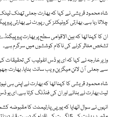
شاہ محمود قریشی نے کہا کہ بھارت جعلی تھنک ٹینک او
چلاتا رہا ہے، بھارتی کرونیکلز کی رپورٹ نے بھارتی پروپ
ان کا کہنا تھا کہ بین الاقوامی سطح پر بھارت پروپیگنڈ
تشخص متاثر کرنے کی ناکام کوششوں میں سرگرم ہے۔
وزیر خارجہ نے کہا کہ ای یو ڈس انفولیب کی تحقیقات کے 
سے جعلی آن لائن میگزین ویب سائٹ بنایا، بھارت جھوٹی
شاہ محمود قریشی کا کہنا تھا کہ بھارت نے اپنی ہی ن
لیٹ بھارت نے بنائے اور ان کی فنڈنگ کرتا ہے، ای یو
انہوں نے سوال اٹھایا کہ یورپی پارلیمنٹ کا مقبوضہ کشم
مقصد بھارت کے 5 اگست کے اقدام کو درست ق