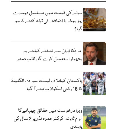
سونے کی قیمت میں مسلسل دوسرے
روز ہوشربا اضافہ ، فی تولہ کتنے کا ہو
گیا؟
امریکا ایران سے نمٹنے کیلئے ہر
ہتھیار استعمال کرے گا، نائب صدر
پاکستان کیخلاف ٹیسٹ سیریز ، انگلینڈ
کا 16 رکنی اسکواڈ سامنے آ گیا
ویزا درخواست میں حقائق چھپانےکا
الزام ثابت؛ کرکٹر حمزہ نذر پر 2 سال کی
پابندی