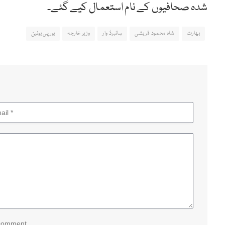
شدہ صحافیوں کے نام استعمال کیے گئے۔
بھارت
شاہ محمود قریشی
ہائبرڈ وار
وزیر خارجہ
یورپی یونین
 comment.