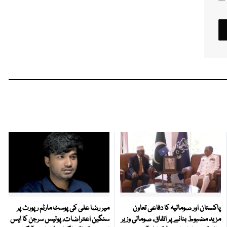
پاکستان اور صومالیہ کا دفاعی تعاون
میر رضا علی کی پوسٹ مارٹم رپورٹ پر
مزید مضبوط بنانے پر اتفاق، صومالی وزیر
سنگین اعتراضات، پولیس سرجن کا ایس