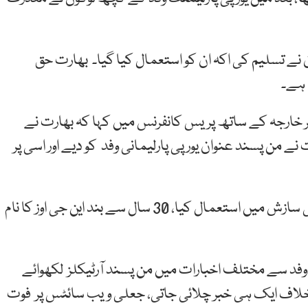
ن نے تسلیم کی اکہ ان کو استعمال کیا گیا۔ بھارت حق
 ہے۔
ر خارجہ کے ساتھ پریس کانفرنس میں کہا کہ بھارت نے
نے من پسند عنوان یورپی پارلیمانی وفد کو دیے اور اسی پر
معید یوسف نے کہا کہ بھارت نے یورپی پارلیمنٹ کو اپنی سازش میں استعمال کیا، 30 سال سے بند این جی اوز کا نام
نی وفد سے مختلف اخبارات میں من پسند آرٹیکلز لکھوائے
 کے خلاف ایک ہی خبر چلائی جاتی، جعلی ویب سائٹس پر فوت