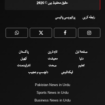
حقوق محفوظ ہیں © 2026
رابطہ کریں
پرائیویسی پالیسی
WhatsApp
Twitter
Facebook
Faceboo
صفحۂ اول
تازہ ترین
پاکستان
دنیا
معیشت
کھیل
تعلیم
صحت
انٹرٹینمنٹ
ٹیکنالوجی
دلچسپ و عجیب
Pakistan News in Urdu
Sports News in Urdu
Business News in Urdu