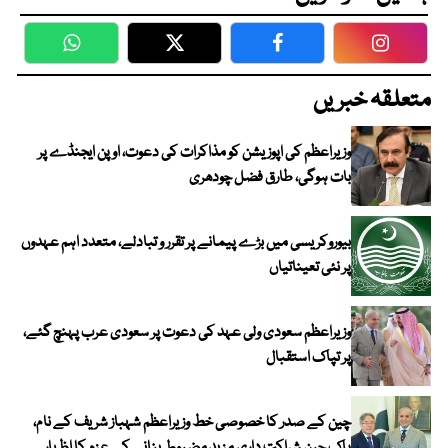
WhatsApp
Twitter
Facebook
Faceboo
متعلقہ خبریں
وزیراعظم کی اپوزیشن کو مذاکرات کی دعوت، اوپن ایجنڈے پر
بات ہوگی، طارق فضل چودھری
بیوروکریسی میں بڑے پیمانے پر تقرر و تبادلے، متعدد اہم عہدوں
پر نئی تعیناتیاں
وزیراعظم سعودی ولی عہد کی دعوت پر سعودی عرب پہنچ گئے،
پر تپاک استقبال
چین کے صدر کا خصوصی خط وزیراعظم شہباز شریف کے نام،