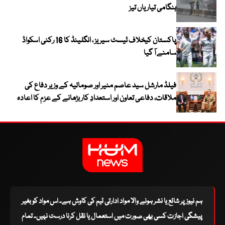
ہنگامی تیاریاں تیز
پاکستان کیخلاف ٹیسٹ سیریز ، انگلینڈ کا 16 رکنی اسکواڈ
سامنے آ گیا
فیلڈ مارشل سید عاصم منیر اور صومالیہ کے وزیر دفاع کی
ملاقات، دفاعی تعاون اور استعدادِ کار بڑھانے کے عزم کا اعادہ
ہم نیوز پر شائع یا نشر ہونے والا مواد ادارتی ٹیم کی کاوش ہے۔ اس مواد کو بغیر
پیشگی اجازت کسی بھی صورت میں استعمال یا نقل کرنا درست نہیں۔ تمام