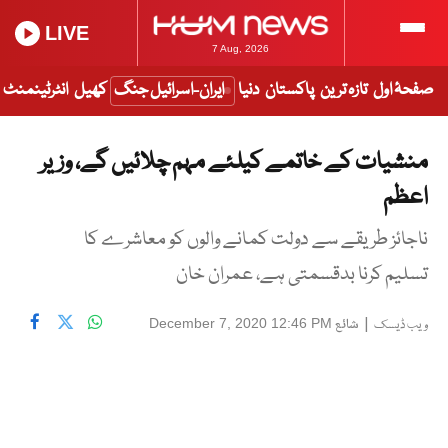
LIVE
7 Aug, 2026
صفحۂ اول
تازہ ترین
پاکستان
دنیا
ایران-اسرائیل جنگ
کھیل
انٹرٹینمنٹ
منشیات کے خاتمے کیلئے مہم چلائیں گے، وزیر
اعظم
ناجائز طریقے سے دولت کمانے والوں کو معاشرے کا
تسلیم کرنا بدقسمتی ہے، عمران خان
|
شائع
December 7, 2020 12:46 PM
ویب ڈیسک