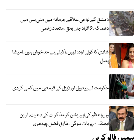
دمشق کے نواحی علاقے جرمانہ میں منی بس میں
دھماکہ، 2 افراد جاں بحق، متعدد زخمی
شادی کا کوئی ارادہ نہیں، اکیلی بے حد خوش ہوں، امیشا
پٹیل
حکومت نے پیٹرول اور ڈیزل کی قیمتوں میں کمی کر دی
وزیراعظم کی اپوزیشن کو مذاکرات کی دعوت، اوپن
ایجنڈے پر بات ہوگی، طارق فضل چودھری
ہمیں فالو کریں