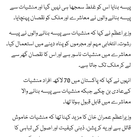
پیسہ بنایا اس کو غلط سمجھا ہی نہیں گیا اور منشیات سے
پیسہ بنانے والوں نے معاشرے اور ملک کو نقصان پہنچایا۔
وزیر اعظم نے کہا کہ منشیات سے پیسہ بنانے والوں نے پیسہ
رشوت، انتخابی مہم اور مجرموں کو پناہ دینے میں استعمال کیا۔
معاشرے میں منشیات ناسور ہے اور اس کا نقصان گھر سے
لے کر ملک تک جاتا ہے۔
انہوں نے کہا کہ پاکستان میں 70 لاکھ افراد منشیات
کےعادی بن چکے جبکہ منشیات سے پیسہ بنانے والا
معاشرے میں قابل قبول ہوتا تھا۔
وزیراعظم عمران خان کا مزید کہنا تھا کہ منشیات خاموش
قاتل ہے اور یہ کرپشن، ذہنی کیفیت اور اصول کی تباہی کا