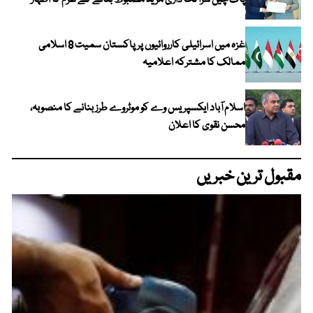
پاک چین شراکت داری مزید مضبوط بنانے کے عزم کا اظہار
غزہ میں اسرائیلی کارروائیوں پر پاکستان سمیت 8 اسلامی
ممالک کا مشترکہ اعلامیہ
اسلام آباد ایکسپریس وے کو موٹروے طرز بنانے کا منصوبہ،
محسن نقوی کا اعلان
مقبول ترین خبریں