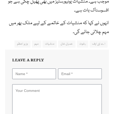
موجب ہے۔ منشیات یونیورسٹیز میں بھی پھیل چکی ہے جو
افسوسناک بات ہے۔
انہوں نے کہا کہ منشیات کے خاتمے کے لیے ملک بھر میں
مہم چلائی جائے گی۔
اے این ایف
رشوت
عمران خان
منشیات
مہم
وزیر اعظم
LEAVE A REPLY