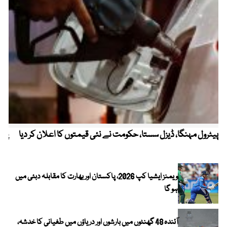
پیٹرول مہنگا، ڈیزل سستا، حکومت نے نئی قیمتوں کا اعلان کر دیا
پنج
ویمنز ایشیا کپ 2026، پاکستان اور بھارت کا مقابلہ دبئی میں
ہو گا
آئندہ 48 گھنٹوں میں بارشوں اور دریاؤں میں طغیانی کا خدشہ،