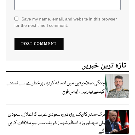
Save my name, email, and website in this browser
for the next time I comment.
تازہ ترین خبریں
جنگی صلاحیتوں میں اضافہ کر دیا ، ہر خطرے سے نمٹنے
کیلئے تیار ہیں ، ایرانی فوج
ترک صدر کا ایک روزہ دورہ سعودی عرب کا اعلان، سعودی
ولی عہد اور وزیراعظم شہباز شریف سے اہم ملاقات کریں
گے