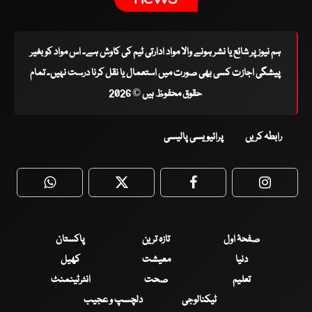
ہم نیوز پر شائع یا نشر ہونے والا مواد ادارتی ٹیم کی کاوش ہے۔ اس مواد کو بغیر
پیشگی اجازت کسی بھی صورت میں استعمال یا نقل کرنا درست نہیں۔ تمام
حقوق محفوظ ہیں © 2026
رابطہ کریں
پرائیویسی پالیسی
WhatsApp
Twitter
Facebook
Faceboo
صفحۂ اول
تازہ ترین
پاکستان
دنیا
معیشت
کھیل
تعلیم
صحت
انٹرٹینمنٹ
ٹیکنالوجی
دلچسپ و عجیب