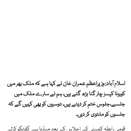
اسلام آباد: وزیراعظم عمران خان نے کہا ہے کہ ملک بھر میں
کورونا کیسز چار گنا بڑھ گئے ہیں، ہم نے
سارے
ملک
میں
جلسے
،جلوس
ختم
کر دیئے ہیں، دوسروں کو بھی کہیں گے کہ
جلسوں کو ملتوی کر دیں۔
قومی رابطہ کمیٹی کے اجلاس کے بعد میڈیا سے گفتگو کرتے