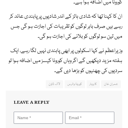
کورونا میں اضافہ ہوا ہے۔
ان کا کہنا تھا کہ شادی ہالز کے اندر شادیوں پر پابندی عائد کر
رہے ہیں صرف باہر لوگوں کو تقریبات کی اجازت ہو گی جس
میں تین سو لوگوں کو بلانے کی اجازت ہو گی۔
وزیراعظم نے کہا اسکولوں پر ابھی پابندی نہیں لگا رہے، ایک
ہفتہ مزید دیکھیں گے اگر وہاں کورونا کیسز میں اضافہ ہوا تو
سردیوں کی چھٹیوں کو بڑھا دیں گے۔
عمران خان
کاروبار
کورونا وائرس
لاک ڈاؤن
LEAVE A REPLY