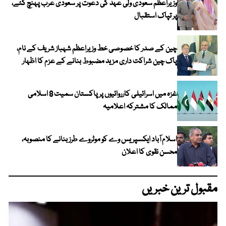
وزیراعظم سعودی ولی عہد کی دعوت پر سعودی عرب پہنچ گئے،
پر تپاک استقبال
چین کے صدر کا خصوصی خط وزیراعظم شہباز شریف کے نام،
پاک چین شراکت داری مزید مضبوط بنانے کے عزم کا اظہار
غزہ میں اسرائیلی کارروائیوں پر پاکستان سمیت 8 اسلامی
ممالک کا مشترکہ اعلامیہ
اسلام آباد ایکسپریس وے کو موٹروے طرز بنانے کا منصوبہ،
محسن نقوی کا اعلان
مقبول ترین خبریں