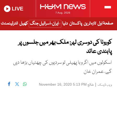
LIVE
7 Aug, 2026
صفحۂ اول
تازہ ترین
پاکستان
دنیا
ایران-اسرائیل جنگ
کھیل
انٹرٹینمنٹ
کورونا کی دوسری لہر: ملک بھر میں جلسوں پر
پابندی عائد
اسکولوں میں اگر وبا پھیلی تو سردیوں کی چھٹیاں بڑھا دیں
گے، عمران خان
|
شائع
November 16, 2020 5:13 PM
ویب ڈیسک