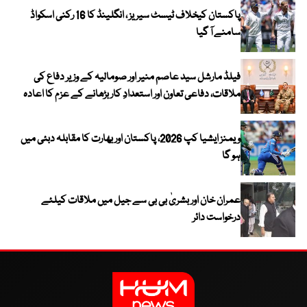
پاکستان کیخلاف ٹیسٹ سیریز ، انگلینڈ کا 16 رکنی اسکواڈ
سامنے آ گیا
فیلڈ مارشل سید عاصم منیر اور صومالیہ کے وزیر دفاع کی
ملاقات، دفاعی تعاون اور استعدادِ کار بڑھانے کے عزم کا اعادہ
ویمنز ایشیا کپ 2026، پاکستان اور بھارت کا مقابلہ دبئی میں
ہو گا
عمران خان اور بشریٰ بی بی سے جیل میں ملاقات کیلئے
درخواست دائر