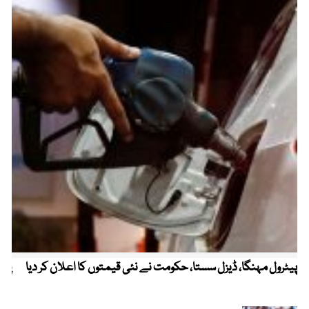
پیٹرول مہنگا، ڈیزل سستا، حکومت نے نئی قیمتوں کا اعلان کر دیا
پنج