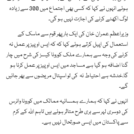
ہوئے انہوں نے کہا کہ کسی
بھی
اجتماع
میں
300 سے
زیادہ
لوگ
اکھٹے کرنے کی اجازت نہیں ہو گی۔
وزیراعظم
عمران
خان
کی
ایک
بار
پھر
قوم
سے
ماسک
کے
استعمال
کی
اپیل
کرتے ہوئے کہا کہ کہ ایس او پیز پر عمل نہ
کرنے کی وجہ سے ہمارے ملک کورونا کیسز کی شرح میں چار
گنا اضافہ ہو گیا ہے مساجد میں ایس او پیز پر عمل کرنا ہو
گا،خدشہ ہے احتیاط نہ کی تو اسپتال مریضوں سے بھر جائیں
گے۔
انہوں نے کہا کہ ہمارے ہمسائیہ ممالک میں کورونا وائرس
کی دوسری لہر سے بری طرح متاثر ہوئے ہیں تاہم اللہ کے کرم
سے پاکستان میں ایسی صورتحال نہیں ہے۔