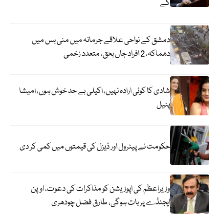
گے
دمشق کے نواحی علاقے جرمانہ میں منی بس میں
دھماکہ، 2 افراد جاں بحق، متعدد زخمی
شادی کا کوئی ارادہ نہیں، اکیلی بے حد خوش ہوں، امیشا
پٹیل
حکومت نے پیٹرول اور ڈیزل کی قیمتوں میں کمی کر دی
وزیراعظم کی اپوزیشن کو مذاکرات کی دعوت، اوپن
ایجنڈے پر بات ہوگی، طارق فضل چودھری