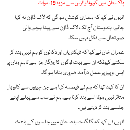
پاکستان میں کورونا وائرس سے مزید19 اموات
انہوں نے کہا کہ ہماری کوشش ہو گی کہ لاک ڈاؤن نہ کیا
جائے، ہندوستان آج تک لاک ڈاؤن سے پیدا ہونے والی
صورتحال سے نکل نہیں سکا۔
عمران خان نے کہا کہ فیکٹریاں اور دکانوں کو ہم نہیں بند کر
سکتے کیونکہ ان سے بہت لوگوں کا روزگار جڑا ہے تاہم وہاں پر
ایس او پیز پر عمل درآمد ضروری بنانا ہو گا۔
ان کا کہنا تھا کہ ہم نے فیصلہ کیا ہے جن چیزوں سے کاروبار
متاثر نہیں ہوتا اسے بند کرنا ہے، ہم نے سب سے پہلے اپنے
جلسے بند کر دیئے ہیں۔
انہوں نے کہا کہ گلگلت بلتستان میں جلسوں کے باعث